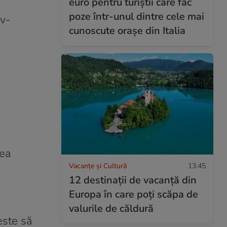
euro pentru turiștii care fac
poze într-unul dintre cele mai
iv-
cunoscute orașe din Italia
tea
Vacanțe și Cultură
13:45
12 destinații de vacanță din
Europa în care poți scăpa de
valurile de căldură
este să