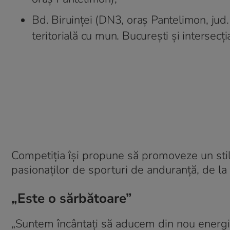
Bd. Biruinței (DN3, oraș Pantelimon, jud. 
teritorială cu mun. București și intersecți
Competiția își propune să promoveze un stil
pasionaților de sporturi de anduranță, de la 
„Este o sărbătoare”
„Suntem încântați să aducem din nou energia 