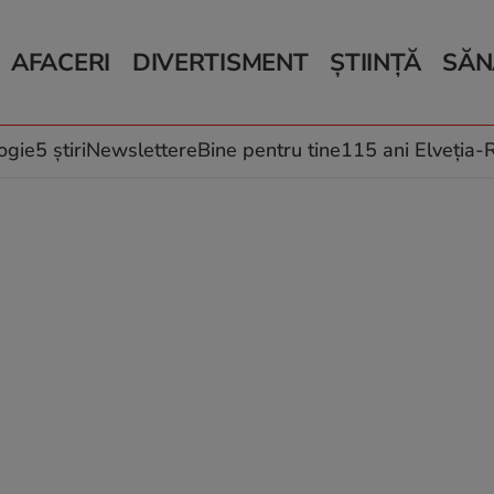
AFACERI
DIVERTISMENT
ȘTIINȚĂ
SĂN
Bani și Afaceri
Monden
Știri Știință
Știri 
Auto
Horoscop
Schimbări climati
Relații
Locuri de muncă
Muzică și Filme
Rețete
ogie
5 știri
Newslettere
Bine pentru tine
115 ani Elveția
Imobiliare.ro
Vacanțe și Cultură
Fructe
eJobs.ro
Îngriji