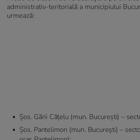
administrativ-teritorială a municipiului Bucu
urmează:
Șos. Gării Cățelu (mun. București) – secto
Șos. Pantelimon (mun. București) – sector
oraș Pantelimon);