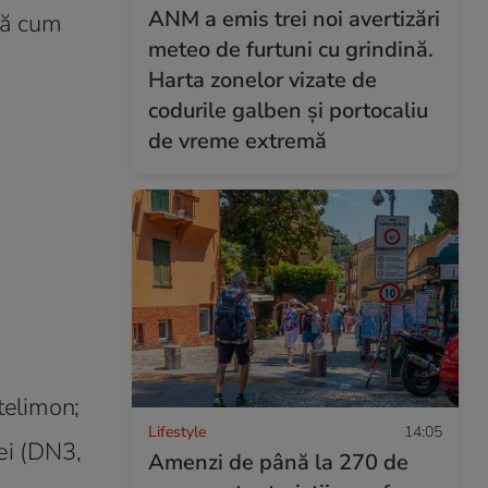
ANM a emis trei noi avertizări
upă cum
meteo de furtuni cu grindină.
Harta zonelor vizate de
codurile galben și portocaliu
de vreme extremă
telimon;
Lifestyle
14:05
ței (DN3,
Amenzi de până la 270 de