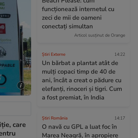
Beach Please: cum
funcționează internetul cu
zeci de mii de oameni
conectați simultan
Articol susținut de Orange
Știri Externe
14:22
Un bărbat a plantat atât de
mulți copaci timp de 40 de
ani, încât a creat o pădure cu
elefanți, rinoceri și tigri. Cum
a fost premiat, în India
Știri România
14:17
ție, care
O navă cu GPL a luat foc în
pentru
Marea Neagră, în apropiere