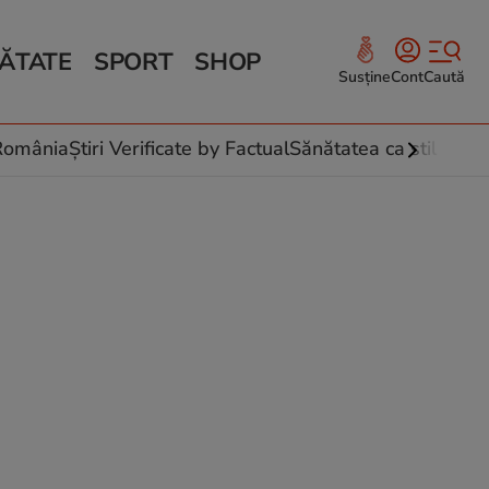
ĂTATE
SPORT
SHOP
Susține
Cont
Caută
Sănătate și Fitness
ce
 culinare
-România
Știri Verificate by Factual
Sănătatea ca stil de vi
 și legume
rea plantelor