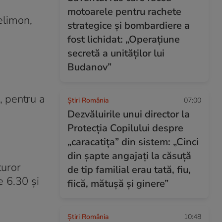
motoarele pentru rachete
elimon,
strategice și bombardiere a
fost lichidat: „Operațiune
secretă a unităților lui
Budanov”
, pentru a
Știri România
07:00
Dezvăluirile unui director la
Protecția Copilului despre
„caracatița” din sistem: „Cinci
din șapte angajați la căsuță
turor
de tip familial erau tată, fiu,
e 6.30 și
fiică, mătușă și ginere”
Știri România
10:48