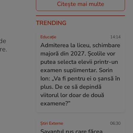
Citește mai multe
TRENDING
Educație
14:14
 de
Admiterea la liceu, schimbare
re.
majoră din 2027. Școlile vor
putea selecta elevii printr-un
examen suplimentar. Sorin
Ion: „Va fi pentru ei o șansă în
plus. De ce să depindă
viitorul lor doar de două
examene?”
Știri Externe
06:30
Savantul rus care făcea