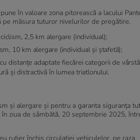
pune în valoare zona pitorească a lacului Pant
ă pe măsura tuturor nivelurilor de pregătire.
iclism, 2,5 km alergare (individual);
sm, 10 km alergare (individual și ștafetă);
 cu distanțe adaptate fiecărei categorii de vârstă
ră și distractivă în lumea triatlonului.
m și alergare și pentru a garanta siguranța tu
onat în ziua de sâmbătă, 20 septembrie 2025, într
 rutier închis circulației vehiculelor, pe raza