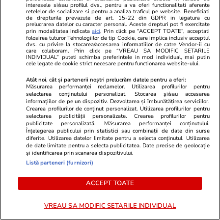
interesele si/sau profilul dvs., pentru a va oferi functionalitati aferente
II de la Cernavodă, apa se va da
retelelor de socializare si pentru a analiza traficul pe website. Beneficiati
de drepturile prevazute de art. 15-22 din GDPR in legatura cu
cu porția pentru irigații
prelucrarea datelor cu caracter personal. Aceste drepturi pot fi exercitate
prin modalitatea indicata
aici
. Prin click pe “ACCEPT TOATE”, acceptati
folosirea tuturor Tehnologiilor de tip Cookie, care implica inclusiv acceptul
dvs. cu privire la stocarea/accesarea informatiilor de catre Vendor-ii cu
care colaboram. Prin click pe “VREAU SA MODIFIC SETARILE
Opinii
09:22
INDIVIDUAL” puteti schimba preferintele in mod individual, mai putin
cele legate de cookie strict necesare pentru functionarea website-ului.
Atât noi, cât și partenerii noștri prelucrăm datele pentru a oferi:
Măsurarea performanței reclamelor. Utilizarea profilurilor pentru
„România are atâta noroc, încât
selectarea conținutului personalizat. Stocarea și/sau accesarea
informațiilor de pe un dispozitiv. Dezvoltarea și îmbunătățirea serviciilor.
nu-i mai trebuie politicieni”
Crearea profilurilor de conținut personalizat. Utilizarea profilurilor pentru
selectarea publicității personalizate. Crearea profilurilor pentru
publicitate personalizată. Măsurarea performanței conținutului.
Înțelegerea publicului prin statistici sau combinații de date din surse
diferite. Utilizarea datelor limitate pentru a selecta conținutul. Utilizarea
de date limitate pentru a selecta publicitatea. Date precise de geolocație
și identificarea prin scanarea dispozitivului.
Opinii
27 iul.
Listă parteneri (furnizori)
Crize de identitate și clarificări
ACCEPT TOATE
doctrinare. Ce pare să anunțe
dezbaterea din PNL după
VREAU SA MODIFIC SETARILE INDIVIDUAL