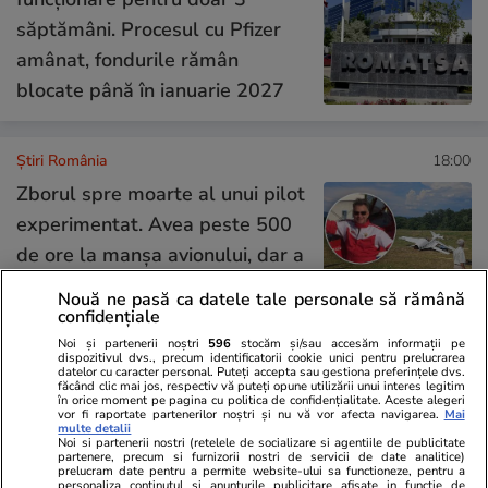
săptămâni. Procesul cu Pfizer
amânat, fondurile rămân
blocate până în ianuarie 2027
Știri România
18:00
Zborul spre moarte al unui pilot
experimentat. Avea peste 500
de ore la manșa avionului, dar a
ignorat reguli elementare în
Nouă ne pasă ca datele tale personale să rămână
aviație
confidențiale
Noi și partenerii noștri
596
stocăm și/sau accesăm informații pe
dispozitivul dvs., precum identificatorii cookie unici pentru prelucrarea
datelor cu caracter personal. Puteți accepta sau gestiona preferințele dvs.
Știri România
17:22
făcând clic mai jos, respectiv vă puteți opune utilizării unui interes legitim
în orice moment pe pagina cu politica de confidențialitate. Aceste alegeri
vor fi raportate partenerilor noștri și nu vă vor afecta navigarea.
Mai
Secetă istorică pe Dunăre,
multe detalii
Noi si partenerii nostri (retelele de socializare si agentiile de publicitate
aproape de nivelul din 1985:
partenere, precum si furnizorii nostri de servicii de date analitice)
prelucram date pentru a permite website-ului sa functioneze, pentru a
atenție sporită pentru Reactorul
personaliza continutul si anunturile publicitare afisate in functie de