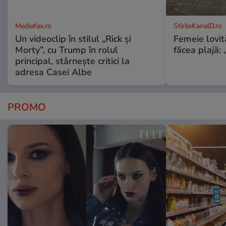
Mediafax.ro
StirileKanalD.ro
Un videoclip în stilul „Rick și
Femeie lovit
Morty”, cu Trump în rolul
făcea plajă: „
principal, stârnește critici la
adresa Casei Albe
PROMO