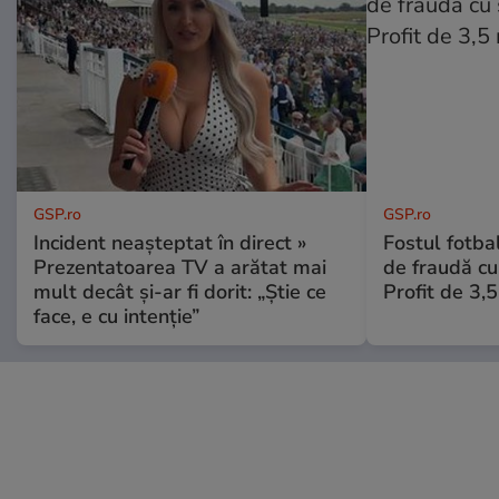
GSP.ro
GSP.ro
Incident neașteptat în direct »
Fostul fotba
Prezentatoarea TV a arătat mai
de fraudă cu 
mult decât și-ar fi dorit: „Știe ce
Profit de 3,
face, e cu intenție”