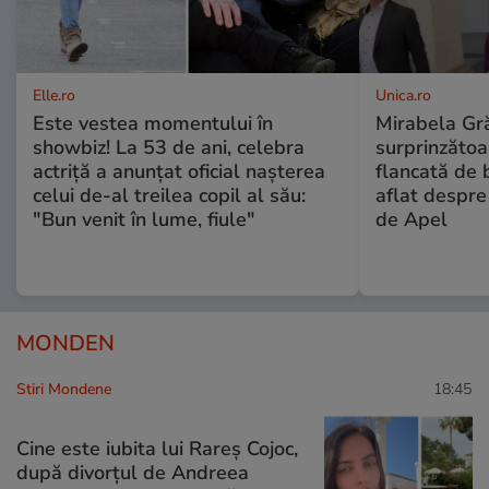
Elle.ro
Unica.ro
Este vestea momentului în
Mirabela Gră
showbiz! La 53 de ani, celebra
surprinzătoar
actriță a anunțat oficial nașterea
flancată de 
celui de-al treilea copil al său:
aflat despre
"Bun venit în lume, fiule"
de Apel
MONDEN
Stiri Mondene
18:45
Cine este iubita lui Rareș Cojoc,
după divorțul de Andreea