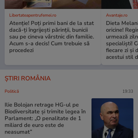
Libertateapentrufemei.ro
Avantaje.ro
Atenție! Poți primi bani de la stat
Dieta Melan
dacă-ți îngrijești părinții, bunicii
oricine! Regi
sau pe cineva vârstnic din familie.
urmează zilni
Acum s-a decis! Cum trebuie să
specialiști! 
procedezi
fiecare zi și 
acestui stil 
ȘTIRI ROMÂNIA
Politică
19:33
Ilie Bolojan retrage HG-ul pe
Biodiversitate și trimite legea în
Parlament: „O penalitate de 1
miliard de euro este de
neasumat”