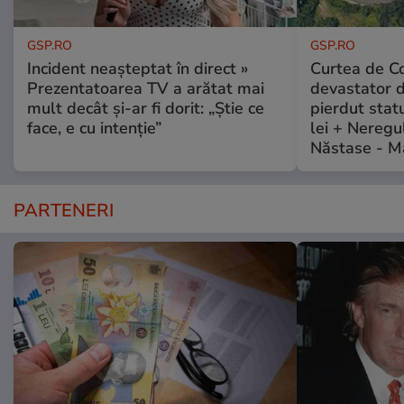
GSP.RO
GSP.RO
Incident neașteptat în direct »
Curtea de Co
Prezentatoarea TV a arătat mai
devastator 
mult decât și-ar fi dorit: „Știe ce
pierdut stat
face, e cu intenție”
lei + Neregu
Năstase - M
PARTENERI