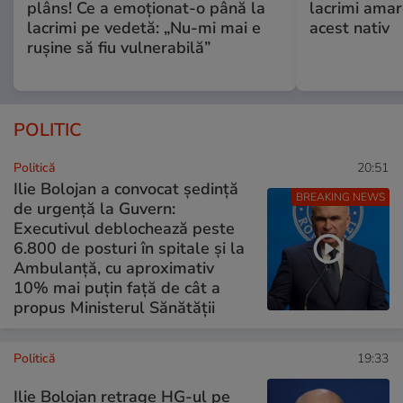
plâns! Ce a emoționat-o până la
lacrimi ama
lacrimi pe vedetă: „Nu-mi mai e
acest nativ
rușine să fiu vulnerabilă”
POLITIC
Politică
20:51
Ilie Bolojan a convocat ședință
BREAKING NEWS
de urgență la Guvern:
Executivul deblochează peste
6.800 de posturi în spitale și la
Ambulanță, cu aproximativ
10% mai puțin față de cât a
propus Ministerul Sănătății
Politică
19:33
Ilie Bolojan retrage HG-ul pe