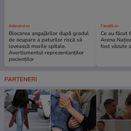
Adevarul.ro
Fanatik.ro
Blocarea angajărilor după gradul
Ce au făcut
de ocupare a paturilor riscă să
Arena Națion
lovească marile spitale.
fost văzute 
Avertismentul reprezentanților
pacienților
PARTENERI