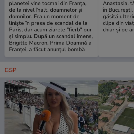
planetei vine tocmai din Franța,
Anastasia, t
de la nivel înalt, doamnelor și
în București,
domnilor. Era un moment de
găsită ulter
liniște în presa de scandal de la
clipe din via
Paris, dar acum ziarele ”fierb” pur
chiar și pe a
și simplu. După un scandal imens,
Brigitte Macron, Prima Doamnă a
Franței, a făcut anunțul bombă
GSP