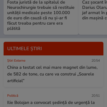
Fosta juristă de la spitalul de
Caz șocant în
Neurochirurgie trebuie să restituie
Darius Olaru
unității medicale peste 100.000
jaf armat în 
de euro din cauză că nu și-ar fi
din mașină c
făcut treaba pentru care era
plătită
ULTIMELE ȘTIRI
Știri Externe
20:54
China a testat cel mai mare magnet din lume,
de 582 de tone, cu care va construi „Soarele
artificial”
Politică
20:51
Ilie Bolojan a convocat ședință de urgență la