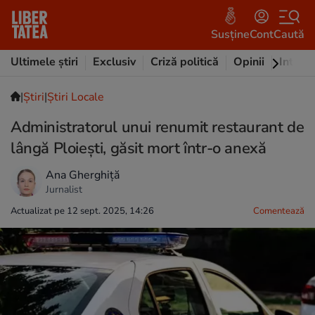
Susține
Cont
Caută
Ultimele știri
Exclusiv
Criză politică
Opinii
Intervi
|
Ştiri
|
Știri Locale
Administratorul unui renumit restaurant de
lângă Ploiești, găsit mort într-o anexă
Ana Gherghiță
Jurnalist
Actualizat pe 12 sept. 2025, 14:26
Comentează