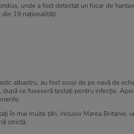
dius, unde a fost detectat un focar de hantav
din 19 naționalități.
astic albastru, au fost scoși de pe navă de ech
după ce fuseseră testați pentru infecție. Apoi
enerife.
ați în mai multe țări, inclusiv Marea Britanie, 
nă strictă.