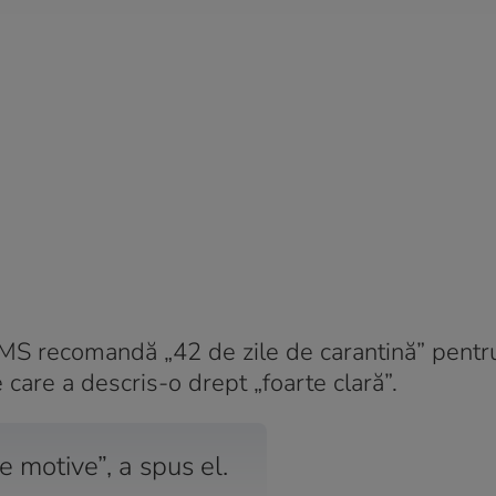
 OMS recomandă „42 de zile de carantină” pentr
care a descris-o drept „foarte clară”.
e motive”, a spus el.