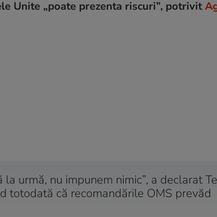
le Unite „poate prezenta riscuri”, potrivit
Ag
nă la urmă, nu impunem nimic”, a declarat T
nd totodată că recomandările OMS prevăd