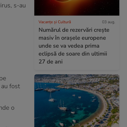
irus, s-au
Vacanțe și Cultură
03 aug.
Numărul de rezervări crește
masiv în orașele europene
unde se va vedea prima
eclipsă de soare din ultimii
27 de ani
ipe
 au fost
unde o