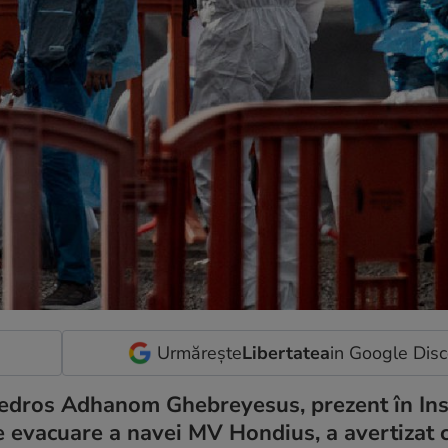
Urmărește
Libertatea
in Google Dis
 Tedros Adhanom Ghebreyesus, prezent în Ins
e evacuare a navei MV Hondius, a avertizat 