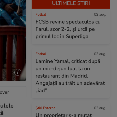
ULTIMELE ȘTIRI
Fotbal
03 aug.
FCSB revine spectaculos cu
Farul, scor 2-2, și urcă pe
primul loc în Superliga
Fotbal
03 aug.
Lamine Yamal, criticat după
un mic-dejun luat la un
restaurant din Madrid.
Angajații au trăit un adevărat
„iad”
cover
ulele
Știri Externe
03 aug.
că
Un proprietar s-a mutat