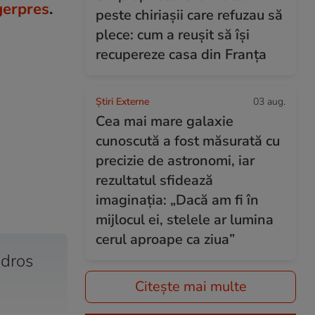
erpres
.
peste chiriașii care refuzau să
plece: cum a reușit să își
recupereze casa din Franța
Știri Externe
03 aug.
Cea mai mare galaxie
cunoscută a fost măsurată cu
precizie de astronomi, iar
rezultatul sfidează
imaginația: „Dacă am fi în
mijlocul ei, stelele ar lumina
cerul aproape ca ziua”
edros
Citește mai multe