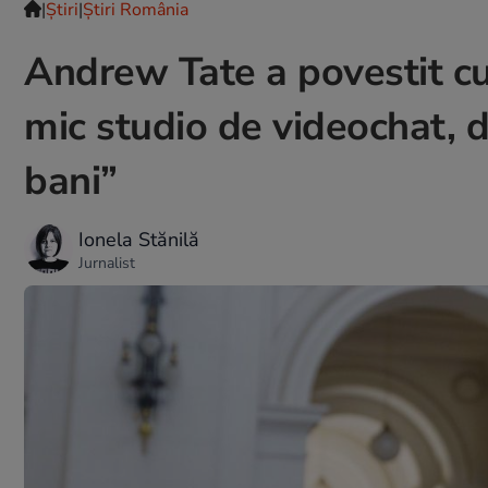
|
Ştiri
|
Știri România
Andrew Tate a povestit c
mic studio de videochat, d
bani”
Ionela Stănilă
Jurnalist