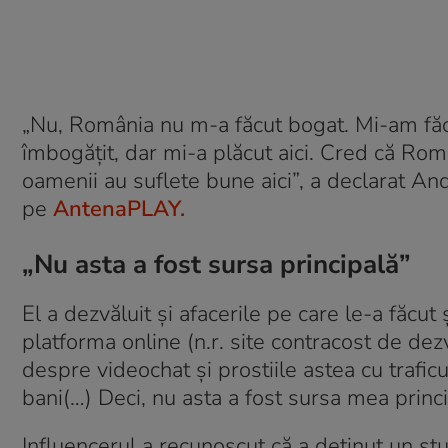
„Nu, România nu m-a făcut bogat. Mi-am făcu
îmbogățit, dar mi-a plăcut aici. Cred că Ro
oamenii au suflete bune aici”, a declarat And
pe
AntenaPLAY.
„Nu asta a fost sursa principală”
El a dezvăluit și afacerile pe care le-a făcu
platforma online (n.r. site contracost de de
despre videochat și prostiile astea cu trafic
bani(…) Deci, nu asta a fost sursa mea princi
Influencerul a recunoscut că a deținut un st