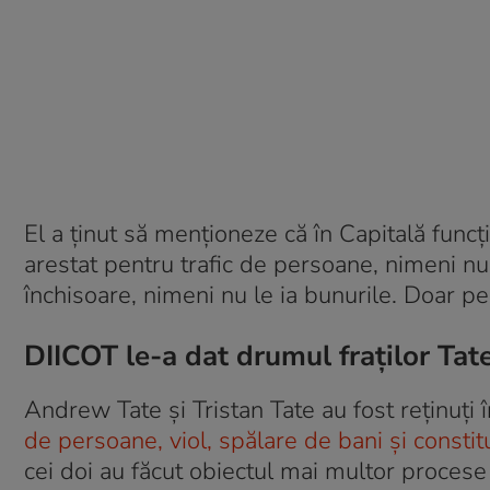
El a ținut să menționeze că în Capitală funcț
arestat pentru trafic de persoane, nimeni nu 
închisoare, nimeni nu le ia bunurile. Doar p
DIICOT le-a dat drumul fraților Tat
Andrew Tate și Tristan Tate au fost reținuți
de persoane, viol, spălare de bani și constit
cei doi au făcut obiectul mai multor procese