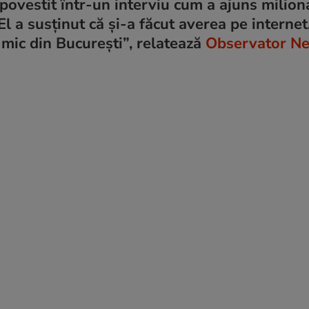
povestit într-un interviu cum a ajuns miliona
 a susținut că şi-a făcut averea pe internet,
 mic din București”, relatează
Observator N