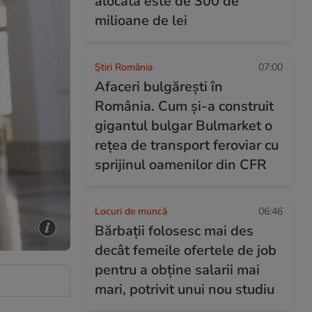
alocată este de 300 de
milioane de lei
Știri România
07:00
Afaceri bulgărești în
România. Cum și-a construit
gigantul bulgar Bulmarket o
rețea de transport feroviar cu
sprijinul oamenilor din CFR
Locuri de muncă
06:46
Bărbații folosesc mai des
decât femeile ofertele de job
pentru a obține salarii mai
mari, potrivit unui nou studiu