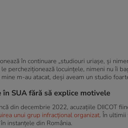
ionează în continuare „studiouri uriașe, și nime
le percheziționează locuinţele, nimeni nu îi ba
e mine m-au atacat, deși aveam un studio foart
e în SUA fără să explice motivele
 încă din decembrie 2022, acuzațiile DIICOT fii
uirea unui grup infracțional organizat
. În ultimii
 în instanțele din România.