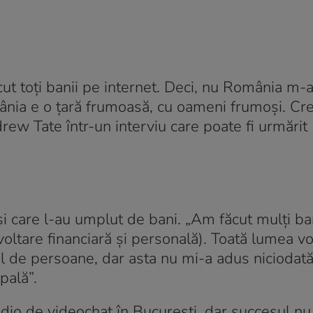
t toți banii pe internet. Deci, nu România m-
mânia e o țară frumoasă, cu oameni frumoși. Cr
rew Tate într-un interviu care poate fi urmărit
t și care l-au umplut de bani. „Am făcut mulți ba
zvoltare financiară şi personală). Toată lumea v
ul de persoane, dar asta nu mi-a adus niciodată
pală”.
udio de videochat în București, dar succesul nu