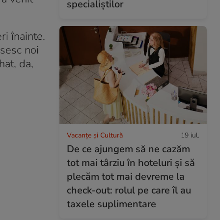
specialiștilor
i înainte.
ăsesc noi
hat, da,
Vacanțe și Cultură
19 iul.
De ce ajungem să ne cazăm
tot mai târziu în hoteluri și să
plecăm tot mai devreme la
check-out: rolul pe care îl au
taxele suplimentare