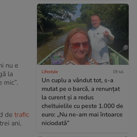
ni nu e
Lifestyle
19 iul.
gă la
Un cuplu a vândut tot, s-a
e mic”.
mutat pe o barcă, a renunțat
la curent și a redus
cheltuielile cu peste 1.000 de
nd de
trafic
euro: „Nu ne-am mai întoarce
 trei ani,
niciodată”