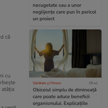
necugetate sau a unor
neglijențe care pun în pericol
un proiect
a
ed că
ni cu
orbește
Sănătate și Fitness
19 iul.
 atâția
Obiceiul simplu de dimineață
care poate aduce beneficii
organismului. Explicațiile
 a venit