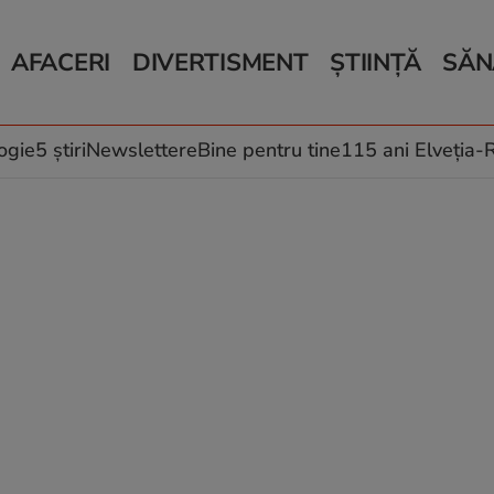
AFACERI
DIVERTISMENT
ȘTIINȚĂ
SĂN
Bani și Afaceri
Monden
Știri Știință
Știri 
Auto
Horoscop
Schimbări climati
Relații
Locuri de muncă
Muzică și Filme
Rețete
ogie
5 știri
Newslettere
Bine pentru tine
115 ani Elveția
Imobiliare.ro
Vacanțe și Cultură
Fructe
eJobs.ro
Îngriji