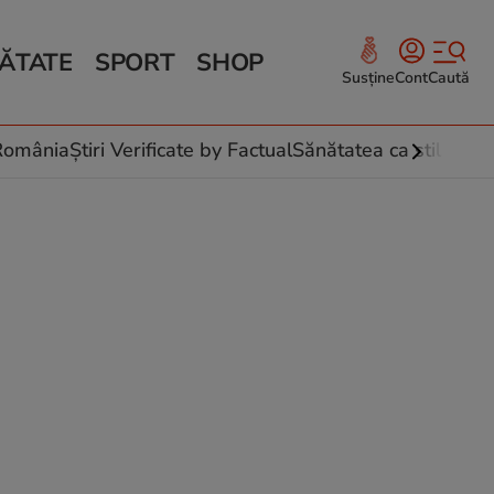
ĂTATE
SPORT
SHOP
Susține
Cont
Caută
Sănătate și Fitness
ce
 culinare
-România
Știri Verificate by Factual
Sănătatea ca stil de vi
 și legume
rea plantelor