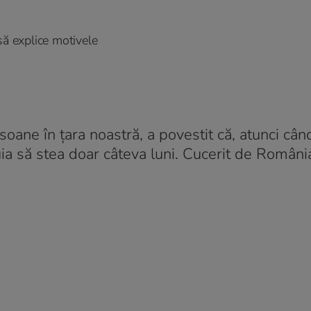
să explice motivele
rsoane în țara noastră, a povestit că, atunci cân
ia să stea doar câteva luni. Cucerit de România