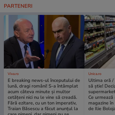
PARTENERI
Viva.ro
Unica.ro
E breaking news-ul începutului de
Ultima oră / 
lună, dragi români! S-a întâmplat
să știe! Deci
acum câteva minute și multor
supermarketu
cetățeni nici nu le vine să creadă.
Ce urmează s
Fără ezitare, cu un ton imperativ,
magazine în 
Traian Băsescu a făcut anunțul la
de Ilie Boloj
care nimeni, dar nimeni nu se