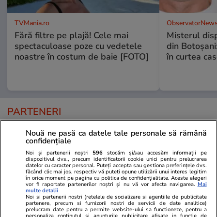
TVMania.ro
ObservatorNews
Fără filtre pe plajă! Cele mai
Misterul disp
spectaculoase poze cu vedetele
din Botoșani:
noastre în costum de baie [FOTO]
în curtea cas
PARTENERI
Nouă ne pasă ca datele tale personale să rămână
confidențiale
Noi și partenerii noștri
596
stocăm și/sau accesăm informații pe
dispozitivul dvs., precum identificatorii cookie unici pentru prelucrarea
datelor cu caracter personal. Puteți accepta sau gestiona preferințele dvs.
făcând clic mai jos, respectiv vă puteți opune utilizării unui interes legitim
în orice moment pe pagina cu politica de confidențialitate. Aceste alegeri
vor fi raportate partenerilor noștri și nu vă vor afecta navigarea.
Mai
multe detalii
Noi si partenerii nostri (retelele de socializare si agentiile de publicitate
partenere, precum si furnizorii nostri de servicii de date analitice)
prelucram date pentru a permite website-ului sa functioneze, pentru a
personaliza continutul si anunturile publicitare afisate in functie de