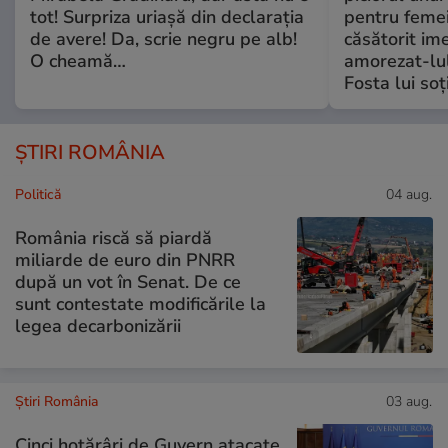
tot! Surpriza uriașă din declarația
pentru femei
de avere! Da, scrie negru pe alb!
căsătorit ime
O cheamă…
amorezat-lul
Fosta lui soț
ȘTIRI ROMÂNIA
Politică
04 aug.
România riscă să piardă
miliarde de euro din PNRR
după un vot în Senat. De ce
sunt contestate modificările la
legea decarbonizării
Știri România
03 aug.
Cinci hotărâri de Guvern atacate