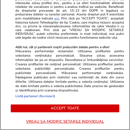
interesele si/sau profilul dvs., pentru a va oferi functionalitati aferente
retelelor de socializare si pentru a analiza traficul pe website. Beneficiati
de drepturile prevazute de art. 15-22 din GDPR in legatura cu
GSP.ro
GSP.ro
prelucrarea datelor cu caracter personal. Aceste drepturi pot fi exercitate
prin modalitatea indicata
aici
. Prin click pe “ACCEPT TOATE”, acceptati
Legendarul portar Dida a șocat la
A treia oară
folosirea tuturor Tehnologiilor de tip Cookie, care implica inclusiv acceptul
înmormântarea lui Franco Baresi »
campion NBA
dvs. cu privire la stocarea/accesarea informatiilor de catre Vendor-ii cu
care colaboram. Prin click pe “VREAU SA MODIFIC SETARILE
Detaliul care a atras atenția
modelul cele
INDIVIDUAL” puteti schimba preferintele in mod individual, mai putin
cele legate de cookie strict necesare pentru functionarea website-ului.
de vârstă e 
Atât noi, cât și partenerii noștri prelucrăm datele pentru a oferi:
Măsurarea performanței reclamelor. Utilizarea profilurilor pentru
selectarea conținutului personalizat. Stocarea și/sau accesarea
informațiilor de pe un dispozitiv. Dezvoltarea și îmbunătățirea serviciilor.
Crearea profilurilor de conținut personalizat. Utilizarea profilurilor pentru
selectarea publicității personalizate. Crearea profilurilor pentru
publicitate personalizată. Măsurarea performanței conținutului.
Înțelegerea publicului prin statistici sau combinații de date din surse
diferite. Utilizarea datelor limitate pentru a selecta conținutul. Utilizarea
de date limitate pentru a selecta publicitatea. Date precise de geolocație
și identificarea prin scanarea dispozitivului.
Listă parteneri (furnizori)
ACCEPT TOATE
VREAU SA MODIFIC SETARILE INDIVIDUAL