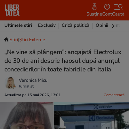
Susține
Cont
Caută
Ultimele știri
Exclusiv
Criză politică
Opinii
Intervi
|
Ştiri
|
Știri Externe
„Ne vine să plângem”: angajată Electrolux
de 30 de ani descrie haosul după anunțul
concedierilor în toate fabricile din Italia
Veronica Micu
Jurnalist
Actualizat pe 15 mai 2026, 13:01
Comentează