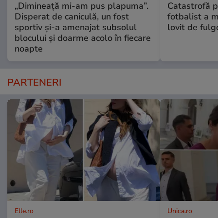
„Dimineață mi-am pus plapuma”.
Catastrofă p
Disperat de caniculă, un fost
fotbalist a m
sportiv și-a amenajat subsolul
lovit de fulg
blocului și doarme acolo în fiecare
noapte
PARTENERI
Elle.ro
Unica.ro