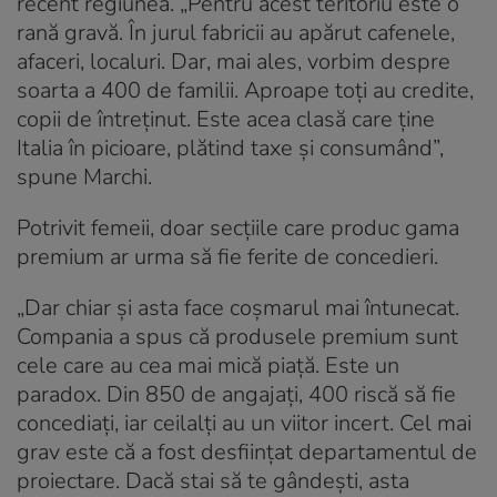
recent regiunea. „Pentru acest teritoriu este o
rană gravă. În jurul fabricii au apărut cafenele,
afaceri, localuri. Dar, mai ales, vorbim despre
soarta a 400 de familii. Aproape toți au credite,
copii de întreținut. Este acea clasă care ține
Italia în picioare, plătind taxe și consumând”,
spune Marchi.
Potrivit femeii, doar secțiile care produc gama
premium ar urma să fie ferite de concedieri.
„Dar chiar și asta face coșmarul mai întunecat.
Compania a spus că produsele premium sunt
cele care au cea mai mică piață. Este un
paradox. Din 850 de angajați, 400 riscă să fie
concediați, iar ceilalți au un viitor incert. Cel mai
grav este că a fost desființat departamentul de
proiectare. Dacă stai să te gândești, asta