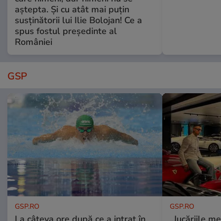
aștepta. Și cu atât mai puțin
susținătorii lui Ilie Bolojan! Ce a
spus fostul președinte al
României
GSP
GSP.RO
GSP.RO
La câteva ore după ce a intrat în
„Jucăriile me