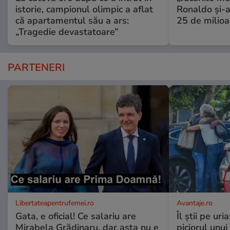
istorie, campionul olimpic a aflat
Ronaldo și-a
că apartamentul său a ars:
25 de milioa
„Tragedie devastatoare”
PARTENERI
Libertateapentrufemei.ro
Avantaje.ro
Gata, e oficial! Ce salariu are
Îl știi pe ur
Mirabela Grădinaru, dar asta nu e
piciorul unui