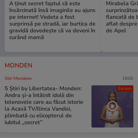
A ținut secret faptul că este
Mirabela Gră
însărcinată însă imaginile au ajuns
surprinzătoar
pe internet! Vedeta a fost
flancată de 
surprinsă pe stradă, iar burtica de
aflat despre
gravidă dovedește că va deveni în
de Apel
curând mamă
MONDEN
Stiri Mondene
19:00
5 Știri by Libertatea- Monden:
Exclusiv
Andra și-a întâlnit idolii din
telenovele care au făcut istorie
la Acasă TV/Ilinca Vandici,
plimbată cu elicopterul de
iubitul „secret”