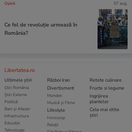
Opinii
07 aug.
Ce fel de revoluție urmează în
România?
Libertatea.ro
Ultimele știri
Război Iran
Retete culinare
Știri România
Divertisment
Fructe si legume
Știri Externe
Monden
Ingrijirea
plantelor
Politică
Muzică și Filme
Bani și Afaceri
Cele mai citite
Lifestyle
știri
Infrastructura
Horoscop
Educație
Relații
Tehnologie
Sănătate și Fitness