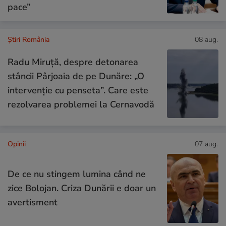
pace”
Știri România
08 aug.
Radu Miruță, despre detonarea
stâncii Pârjoaia de pe Dunăre: „O
intervenție cu penseta”. Care este
rezolvarea problemei la Cernavodă
Opinii
07 aug.
De ce nu stingem lumina când ne
zice Bolojan. Criza Dunării e doar un
avertisment