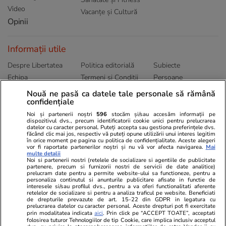
Video
Vacanțe și Cultură
Opinii
Informații utile
Despre Libertatea
Politica editorială
Subiecte
Echipa
Termeni și Conditii
Persoane
Publicitate
Abonamente
Sitemap
Nouă ne pasă ca datele tale personale să rămână
confidențiale
Politica de
Autori
confidențialitate
Noi și partenerii noștri
596
stocăm și/sau accesăm informații pe
dispozitivul dvs., precum identificatorii cookie unici pentru prelucrarea
datelor cu caracter personal. Puteți accepta sau gestiona preferințele dvs.
Ringier România
făcând clic mai jos, respectiv vă puteți opune utilizării unui interes legitim
în orice moment pe pagina cu politica de confidențialitate. Aceste alegeri
vor fi raportate partenerilor noștri și nu vă vor afecta navigarea.
Mai
Libertatea pentru
ELLE
Locuri de muncă
multe detalii
femei
Noi si partenerii nostri (retelele de socializare si agentiile de publicitate
Gazeta Sporturilor
Imobiliare.ro
partenere, precum si furnizorii nostri de servicii de date analitice)
Unica.ro
prelucram date pentru a permite website-ului sa functioneze, pentru a
Stiri mondene
Jobradar24
personaliza continutul si anunturile publicitare afisate in functie de
Program TV
interesele si/sau profilul dvs., pentru a va oferi functionalitati aferente
Calculator sarcina
Imoradar24
retelelor de socializare si pentru a analiza traficul pe website. Beneficiati
Avantaje
Ajută Copiii
Colecții Libertatea
de drepturile prevazute de art. 15-22 din GDPR in legatura cu
prelucrarea datelor cu caracter personal. Aceste drepturi pot fi exercitate
prin modalitatea indicata
aici
. Prin click pe “ACCEPT TOATE”, acceptati
Pariază responsabil! Decizia ONJN nr. 821/25.09.2025.
folosirea tuturor Tehnologiilor de tip Cookie, care implica inclusiv acceptul