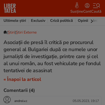
Susține
Cont
Caută
Ultimele știri
Exclusiv
Criză politică
Opinii
Intervi
|
Ştiri
|
Știri Externe
Asociații de presă îl critică pe procurorul
general al Bulgariei după ce numele unor
jurnaliști de investigație, printre care și cel
al unui român, au fost vehiculate pe fondul
tentativei de asasinat
« Înapoi la articol
Comentarii
(4)
andrei.v.c
05.05.2023, 19:17