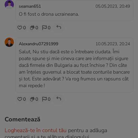
seaman651
05.05.2023, 20:49
O fi fost o drona ucraineana.
0
0
0
Alexandru07291999
10.05.2023, 20:24
Salut, Nu stiu dacă este o întrebare ciudata. Îmi
poate spune și mie cineva care are informații sigure
dacă firmele din Bulgaria au fost închise ? Din câte
am înțeles guvernul a blocat toate conturile bancare
și tot. Este adevărat ? Va rog frumos un rapsuns cât
mai repede !
0
0
0
Comentează
Loghează-te în contul tău
pentru a adăuga
comentarii și a te alătura dialogului.