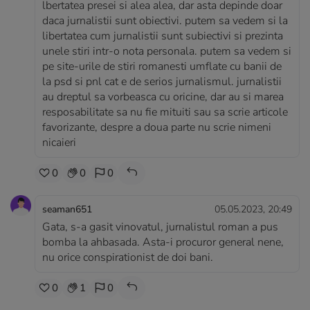
lbertatea presei si alea alea, dar asta depinde doar
daca jurnalistii sunt obiectivi. putem sa vedem si la
libertatea cum jurnalistii sunt subiectivi si prezinta
unele stiri intr-o nota personala. putem sa vedem si
pe site-urile de stiri romanesti umflate cu banii de
la psd si pnl cat e de serios jurnalismul. jurnalistii
au dreptul sa vorbeasca cu oricine, dar au si marea
resposabilitate sa nu fie mituiti sau sa scrie articole
favorizante, despre a doua parte nu scrie nimeni
nicaieri
0
0
0
seaman651
05.05.2023, 20:49
Gata, s-a gasit vinovatul, jurnalistul roman a pus
bomba la ahbasada. Asta-i procuror general nene,
nu orice conspirationist de doi bani.
0
1
0