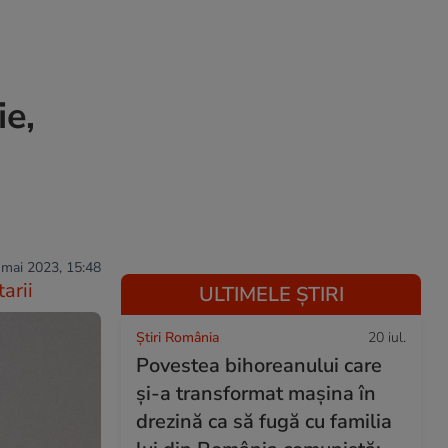
ie,
 mai 2023, 15:48
arii
ULTIMELE ȘTIRI
Știri România
20 iul.
Povestea bihoreanului care
și-a transformat mașina în
drezină ca să fugă cu familia