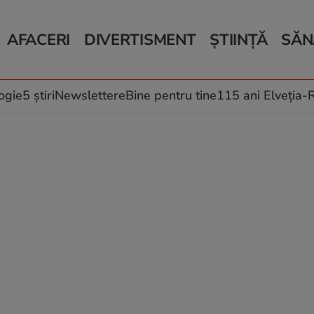
AFACERI
DIVERTISMENT
ȘTIINȚĂ
SĂN
Bani și Afaceri
Monden
Știri Știință
Știri 
Auto
Horoscop
Schimbări climati
Relații
Locuri de muncă
Muzică și Filme
Rețete
ogie
5 știri
Newslettere
Bine pentru tine
115 ani Elveția
Imobiliare.ro
Vacanțe și Cultură
Fructe
eJobs.ro
Îngriji