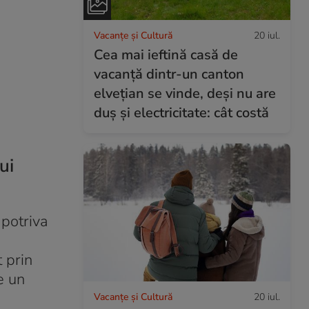
Vacanțe și Cultură
20 iul.
Cea mai ieftină casă de
vacanță dintr-un canton
elvețian se vinde, deși nu are
duș și electricitate: cât costă
ui
mpotriva
 prin
e un
Vacanțe și Cultură
20 iul.