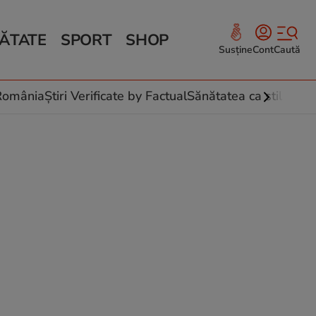
ĂTATE
SPORT
SHOP
Susține
Cont
Caută
Sănătate și Fitness
ce
 culinare
-România
Știri Verificate by Factual
Sănătatea ca stil de vi
 și legume
rea plantelor