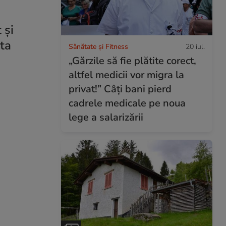
 și
ita
Sănătate și Fitness
20 iul.
„Gărzile să fie plătite corect,
altfel medicii vor migra la
privat!” Câți bani pierd
cadrele medicale pe noua
lege a salarizării