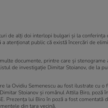
 de alți doi interlopi bulgari și la conferința
 a atenționat public că există încercări de elimi
ai multe documente, printre care și stenograme 
listul de investigație Dimitar Stoianov, de la pu
re la Ovidiu Semenescu au fost ilustrate cu o f
 Dimitar Stoianov și românul Attila Biro, poză î
SE. Prezența lui Biro în poză a fost comentată 
imentele din țara vecină.