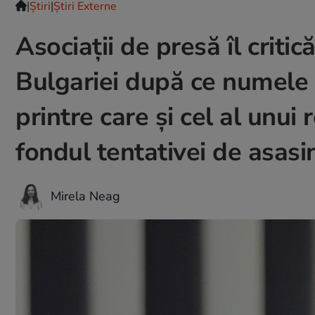
|
Ştiri
|
Știri Externe
Asociații de presă îl criti
Bulgariei după ce numele u
printre care și cel al unui
fondul tentativei de asas
Mirela Neag