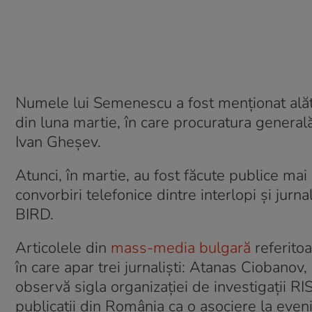
Numele lui Semenescu a fost menționat alături
din luna martie, în care procuratura generală
Ivan Gheșev.
Atunci, în martie, au fost făcute publice m
convorbiri telefonice dintre interlopi și jurna
BIRD.
Articolele din
mass-media bulgară
referitoa
în care apar trei jurnaliști: Atanas Ciobanov,
observă sigla organizației de investigații RI
publicații din România ca o asociere la even