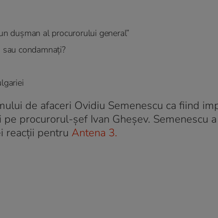
 un dușman al procurorului general”
ți sau condamnați?
lgariei
ului de afaceri Ovidiu Semenescu ca fiind impl
ai pe procurorul-șef Ivan Gheșev. Semenescu a 
i reacții pentru
Antena 3.