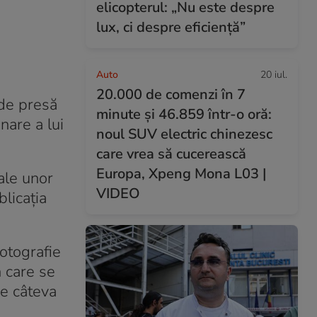
elicopterul: „Nu este despre
lux, ci despre eficiență”
Auto
20 iul.
20.000 de comenzi în 7
 de presă
minute și 46.859 într-o oră:
nare a lui
noul SUV electric chinezesc
care vrea să cucerească
Europa, Xpeng Mona L03 |
ale unor
VIDEO
blicația
otografie
n care se
de câteva