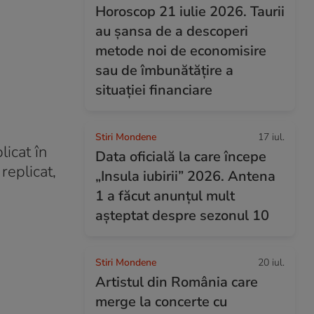
Horoscop 21 iulie 2026. Taurii
au șansa de a descoperi
metode noi de economisire
sau de îmbunătățire a
situației financiare
Stiri Mondene
17 iul.
icat în
Data oficială la care începe
replicat,
„Insula iubirii” 2026. Antena
1 a făcut anunțul mult
așteptat despre sezonul 10
Stiri Mondene
20 iul.
Artistul din România care
merge la concerte cu