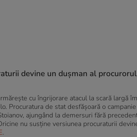
raturii devine un dușman al procurorul
urmărește cu îngrijorare atacul la scară largă î
acolo. Procuratura de stat desfășoară o campanie
 Stoianov, ajungând la demersuri fără precedent
Oricine nu susține versiunea procuraturii devin
E
.