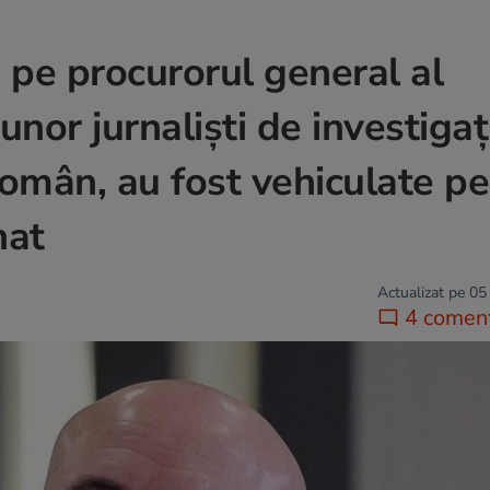
că pe procurorul general al
nor jurnaliști de investigaț
 român, au fost vehiculate pe
inat
Actualizat pe 05
4 coment