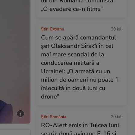
lui din România comunistă:
„O evadare ca-n filme”
Știri Externe
20 iul.
Cum se apără comandantul-
șef Oleksandr Sîrskîi în cel
mai mare scandal de la
conducerea militară a
Ucrainei: „O armată cu un
milion de oameni nu poate fi
înlocuită în două luni cu
drone”
Știri România
20 iul.
RO-Alert emis în Tulcea luni
seară: două avioane F-16 și