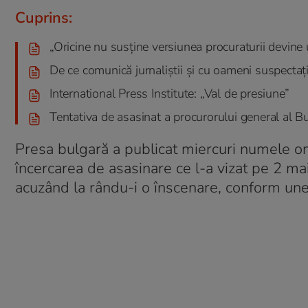
Cuprins:
„Oricine nu susține versiunea procuraturii devine
De ce comunică jurnaliștii și cu oameni suspecta
International Press Institute: „Val de presiune”
Tentativa de asasinat a procurorului general al Bu
Presa bulgară a publicat miercuri numele om
încercarea de asasinare ce l-a vizat pe 2 m
acuzând la rându-i o înscenare, conform une