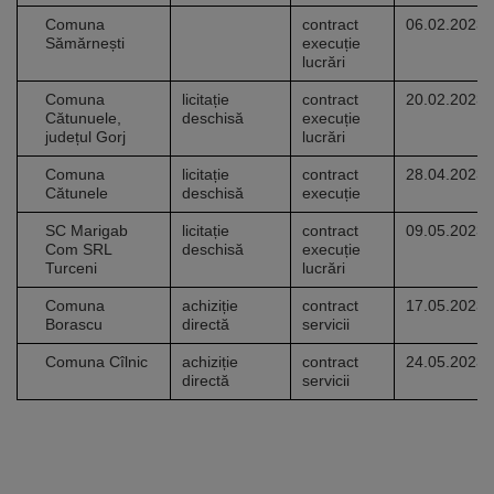
Comuna
contract
06.02.2023
Sămărnești
execuție
lucrări
Comuna
licitație
contract
20.02.2023
Cătunuele,
deschisă
execuție
județul Gorj
lucrări
Comuna
licitație
contract
28.04.2023
Cătunele
deschisă
execuție
SC Marigab
licitație
contract
09.05.2023
Com SRL
deschisă
execuție
Turceni
lucrări
Comuna
achiziție
contract
17.05.2023
Borascu
directă
servicii
Comuna Cîlnic
achiziție
contract
24.05.2023
directă
servicii