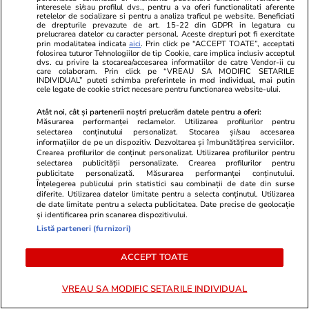
interesele si/sau profilul dvs., pentru a va oferi functionalitati aferente
retelelor de socializare si pentru a analiza traficul pe website. Beneficiati
de drepturile prevazute de art. 15-22 din GDPR in legatura cu
prelucrarea datelor cu caracter personal. Aceste drepturi pot fi exercitate
prin modalitatea indicata
aici
. Prin click pe “ACCEPT TOATE”, acceptati
folosirea tuturor Tehnologiilor de tip Cookie, care implica inclusiv acceptul
dvs. cu privire la stocarea/accesarea informatiilor de catre Vendor-ii cu
care colaboram. Prin click pe “VREAU SA MODIFIC SETARILE
INDIVIDUAL” puteti schimba preferintele in mod individual, mai putin
cele legate de cookie strict necesare pentru functionarea website-ului.
Atât noi, cât și partenerii noștri prelucrăm datele pentru a oferi:
Măsurarea performanței reclamelor. Utilizarea profilurilor pentru
selectarea conținutului personalizat. Stocarea și/sau accesarea
informațiilor de pe un dispozitiv. Dezvoltarea și îmbunătățirea serviciilor.
Crearea profilurilor de conținut personalizat. Utilizarea profilurilor pentru
selectarea publicității personalizate. Crearea profilurilor pentru
publicitate personalizată. Măsurarea performanței conținutului.
Înțelegerea publicului prin statistici sau combinații de date din surse
diferite. Utilizarea datelor limitate pentru a selecta conținutul. Utilizarea
de date limitate pentru a selecta publicitatea. Date precise de geolocație
și identificarea prin scanarea dispozitivului.
Felix Stroe, senator PSD. Foto: Hepta
Listă parteneri (furnizori)
ACCEPT TOATE
VREAU SA MODIFIC SETARILE INDIVIDUAL