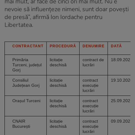
mai mult, ar face de cinci ori mai mult. Nu e
nevoie să influențeze nimeni, sunt doar povești
de presă”, afirmă Ion Iordache pentru
Libertatea.
CONTRACTANT
PROCEDURĂ
DENUMIRE
DATĂ
Primăria
licitație
contract de
18.09.2021
Turceni, județul
deschisă
lucrări
Gorj
Consiliul
licitație
contract
19.10.2020
Județean Gorj
deschisă
execuție
lucrări
Orașul Turceni
licitație
contract
25.09.2021
deschisă
execuție
lucrări
CNAIR
licitație
contract
09.09.2021
București
deschisă
execuție
lucrări