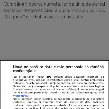
Cumpăna îi poartă numele, iar pe linie de partid
s-a făcut remarcat când a pus un tablou cu Liviu
Dragnea în sediul social-democraților.
Nouă ne pasă ca datele tale personale să rămână
confidențiale
Noi și partenerii noștri
596
stocăm și/sau accesăm informații pe
dispozitivul dvs., precum identificatorii cookie unici pentru prelucrarea
datelor cu caracter personal. Puteți accepta sau gestiona preferințele dvs.
făcând clic mai jos, respectiv vă puteți opune utilizării unui interes legitim
în orice moment pe pagina cu politica de confidențialitate. Aceste alegeri
vor fi raportate partenerilor noștri și nu vă vor afecta navigarea.
Mai
multe detalii
Noi si partenerii nostri (retelele de socializare si agentiile de publicitate
partenere, precum si furnizorii nostri de servicii de date analitice)
prelucram date pentru a permite website-ului sa functioneze, pentru a
personaliza continutul si anunturile publicitare afisate in functie de