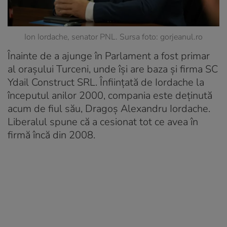
Ion Iordache, senator PNL. Sursa foto: gorjeanul.ro
Înainte de a ajunge în Parlament a fost primar
al orașului Turceni, unde își are baza și firma SC
Ydail Construct SRL. Înființată de Iordache la
începutul anilor 2000, compania este deținută
acum de fiul său, Dragoș Alexandru Iordache.
Liberalul spune că a cesionat tot ce avea în
firmă încă din 2008.