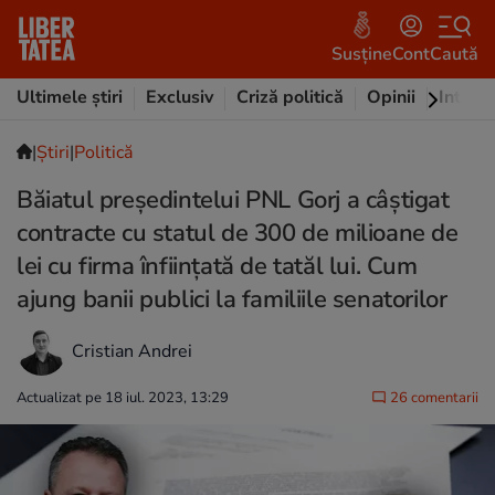
Susține
Cont
Caută
Ultimele știri
Exclusiv
Criză politică
Opinii
Intervi
|
Ştiri
|
Politică
Băiatul președintelui PNL Gorj a câștigat
contracte cu statul de 300 de milioane de
lei cu firma înființată de tatăl lui. Cum
ajung banii publici la familiile senatorilor
Cristian Andrei
Actualizat pe 18 iul. 2023, 13:29
26 comentarii