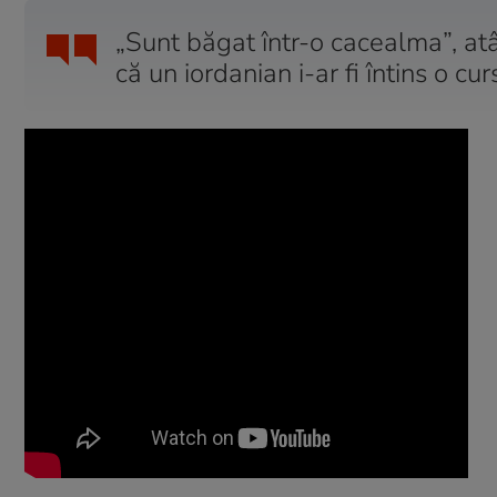
„Sunt băgat într-o cacealma”, at
că un iordanian i-ar fi întins o cur