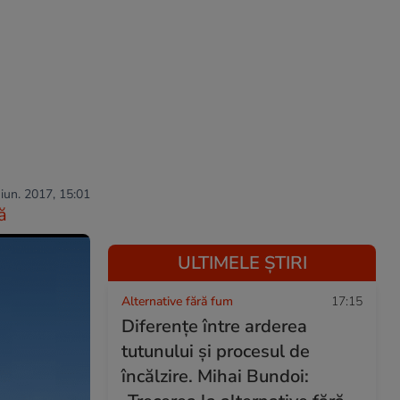
 iun. 2017, 15:01
ă
ULTIMELE ȘTIRI
Alternative fără fum
17:15
Diferențe între arderea
tutunului și procesul de
încălzire. Mihai Bundoi: