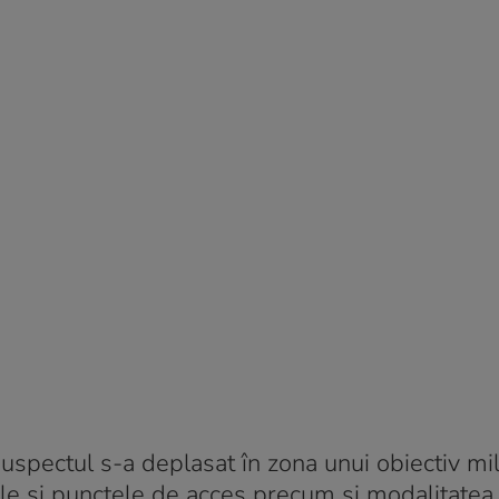
suspectul s-a deplasat în zona unui obiectiv mil
ile şi punctele de acces precum şi modalitatea 