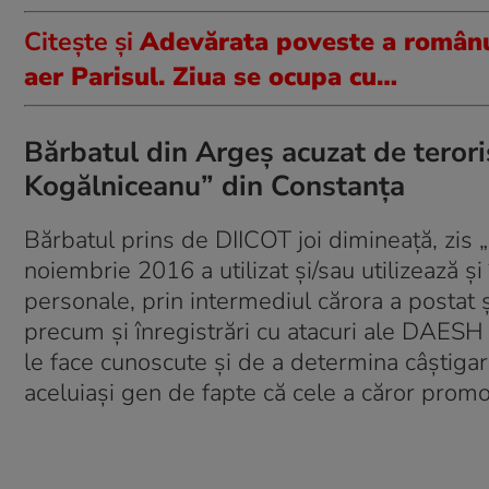
Citește și
Adevărata poveste a românulu
aer Parisul. Ziua se ocupa cu…
Bărbatul din Argeș acuzat de teroris
Kogălniceanu” din Constanța
Bărbatul prins de DIICOT joi dimineață, zis 
noiembrie 2016 a utilizat şi/sau utilizează şi
personale, prin intermediul cărora a postat ş
precum şi înregistrări cu atacuri ale DAESH ş
le face cunoscute şi de a determina câştigar
aceluiaşi gen de fapte că cele a căror promo