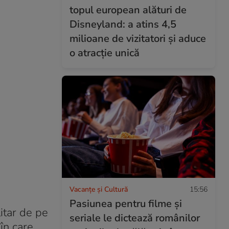
topul european alături de
Disneyland: a atins 4,5
milioane de vizitatori și aduce
o atracție unică
Vacanțe și Cultură
15:56
Pasiunea pentru filme și
itar de pe
seriale le dictează românilor
în care