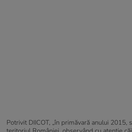
Potrivit DIICOT, „în primăvară anului 2015, 
teritoriul României, observând cu atenţie că