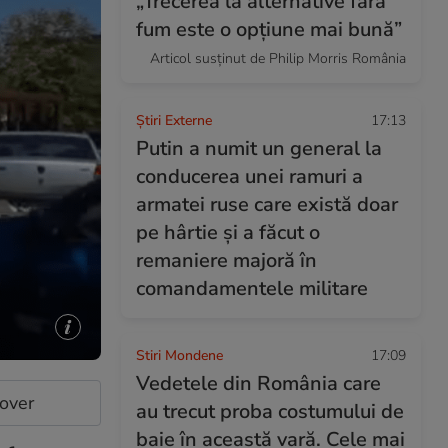
„Trecerea la alternative fără
fum este o opțiune mai bună”
Articol susținut de Philip Morris România
Știri Externe
17:13
Putin a numit un general la
conducerea unei ramuri a
armatei ruse care există doar
pe hârtie și a făcut o
remaniere majoră în
comandamentele militare
Stiri Mondene
17:09
Vedetele din România care
cover
au trecut proba costumului de
baie în această vară. Cele mai