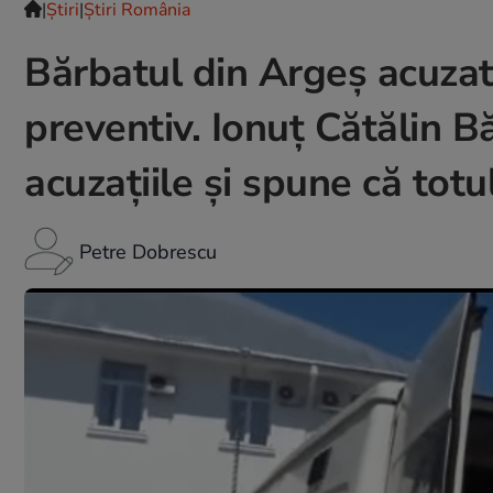
|
Ştiri
|
Știri România
Bărbatul din Argeș acuzat
preventiv. Ionuţ Cătălin B
acuzațiile și spune că tot
Petre Dobrescu