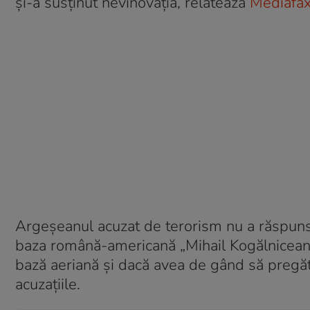
și-a susținut nevinovăția, relatează
Mediafax
Argeșeanul acuzat de terorism nu a răspuns 
baza română-americană „Mihail Kogălniceanu”
bază aeriană și dacă avea de gând să pregăt
acuzațiile.