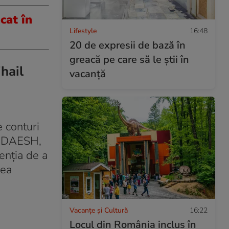
cat în
Lifestyle
16:48
20 de expresii de bază în
greacă pe care să le știi în
hail
vacanță
e conturi
te DAESH,
enţia de a
rea
Vacanțe și Cultură
16:22
Locul din România inclus în