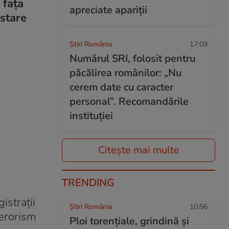
 fața
apreciate apariții
estare
Știri România
17:09
Numărul SRI, folosit pentru
păcălirea românilor: „Nu
cerem date cu caracter
personal”. Recomandările
instituției
Citește mai multe
TRENDING
istrații
Știri România
10:56
terorism
Ploi torențiale, grindină și