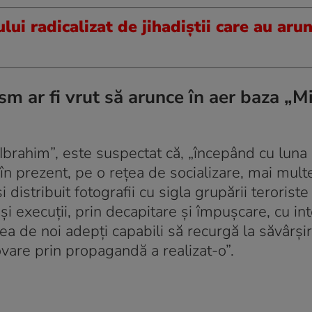
i radicalizat de jihadiștii care au arun
m ar fi vrut să arunce în aer baza „Mi
„Ibrahim”, este suspectat că, „începând cu luna
 în prezent, pe o reţea de socializare, mai mult
i distribuit fotografii cu sigla grupării teroris
i execuţii, prin decapitare şi împuşcare, cu int
ea de noi adepţi capabili să recurgă la săvârşi
vare prin propagandă a realizat-o”.