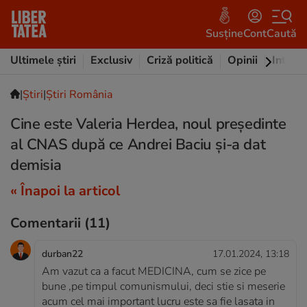
Susține
Cont
Caută
Ultimele știri
Exclusiv
Criză politică
Opinii
Intervi
|
Ştiri
|
Știri România
Cine este Valeria Herdea, noul președinte
al CNAS după ce Andrei Baciu și-a dat
demisia
« Înapoi la articol
Comentarii
(11)
durban22
17.01.2024, 13:18
Am vazut ca a facut MEDICINA, cum se zice pe
bune ,pe timpul comunismului, deci stie si meserie
acum cel mai important lucru este sa fie lasata in