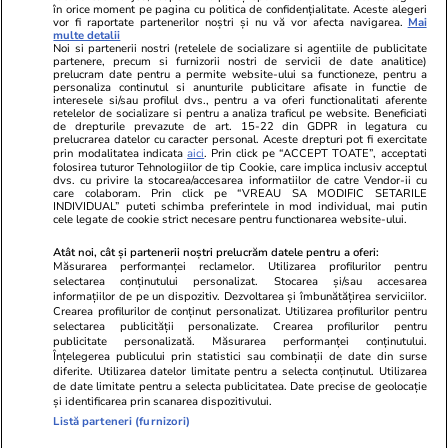
în orice moment pe pagina cu politica de confidențialitate. Aceste alegeri
vor fi raportate partenerilor noștri și nu vă vor afecta navigarea.
Mai
Libertatea pentru
ELLE
Locuri de muncă
multe detalii
femei
Noi si partenerii nostri (retelele de socializare si agentiile de publicitate
Gazeta Sporturilor
Imobiliare.ro
partenere, precum si furnizorii nostri de servicii de date analitice)
Unica.ro
prelucram date pentru a permite website-ului sa functioneze, pentru a
Stiri mondene
Jobradar24
personaliza continutul si anunturile publicitare afisate in functie de
Program TV
interesele si/sau profilul dvs., pentru a va oferi functionalitati aferente
Calculator sarcina
Imoradar24
retelelor de socializare si pentru a analiza traficul pe website. Beneficiati
Avantaje
Ajută Copiii
Colecții Libertatea
de drepturile prevazute de art. 15-22 din GDPR in legatura cu
prelucrarea datelor cu caracter personal. Aceste drepturi pot fi exercitate
prin modalitatea indicata
aici
. Prin click pe “ACCEPT TOATE”, acceptati
Pariază responsabil! Decizia ONJN nr. 821/25.09.2025.
folosirea tuturor Tehnologiilor de tip Cookie, care implica inclusiv acceptul
dvs. cu privire la stocarea/accesarea informatiilor de catre Vendor-ii cu
Jocurile de noroc sunt interzise minorilor.
care colaboram. Prin click pe “VREAU SA MODIFIC SETARILE
INDIVIDUAL” puteti schimba preferintele in mod individual, mai putin
cele legate de cookie strict necesare pentru functionarea website-ului.
© 2026 Ringier Romania. Toate drepturile rezervate
Atât noi, cât și partenerii noștri prelucrăm datele pentru a oferi:
Măsurarea performanței reclamelor. Utilizarea profilurilor pentru
selectarea conținutului personalizat. Stocarea și/sau accesarea
informațiilor de pe un dispozitiv. Dezvoltarea și îmbunătățirea serviciilor.
Crearea profilurilor de conținut personalizat. Utilizarea profilurilor pentru
Actualizare preferințe cookies
selectarea publicității personalizate. Crearea profilurilor pentru
publicitate personalizată. Măsurarea performanței conținutului.
Înțelegerea publicului prin statistici sau combinații de date din surse
diferite. Utilizarea datelor limitate pentru a selecta conținutul. Utilizarea
de date limitate pentru a selecta publicitatea. Date precise de geolocație
și identificarea prin scanarea dispozitivului.
Listă parteneri (furnizori)