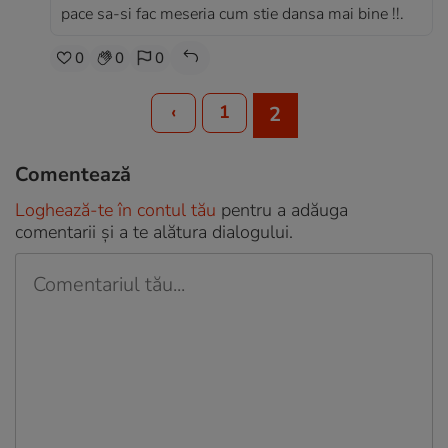
pace sa-si fac meseria cum stie dansa mai bine !!.
0
0
0
‹
1
2
Comentează
Loghează-te în contul tău
pentru a adăuga
comentarii și a te alătura dialogului.