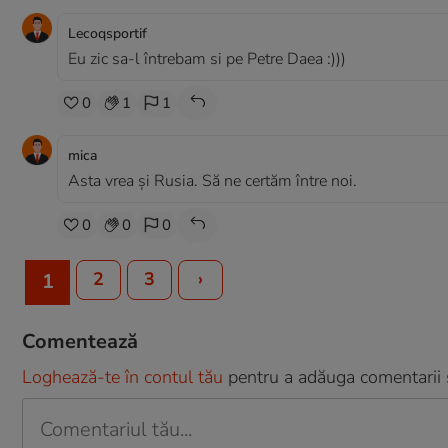
Lecoqsportif
Eu zic sa-l întrebam si pe Petre Daea :)))
0
1
1
mica
Asta vrea și Rusia. Să ne certăm între noi.
0
0
0
2
3
›
1
Comentează
Loghează-te în contul tău
pentru a adăuga comentarii și