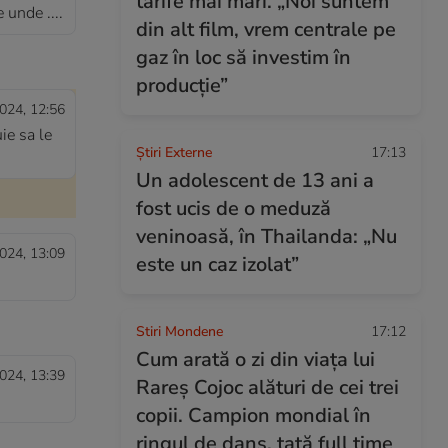
tarife mai mari. „Noi suntem
 unde ....
din alt film, vrem centrale pe
gaz în loc să investim în
producție”
024, 12:56
ie sa le
Știri Externe
17:13
Un adolescent de 13 ani a
fost ucis de o meduză
veninoasă, în Thailanda: „Nu
024, 13:09
este un caz izolat”
Stiri Mondene
17:12
Cum arată o zi din viața lui
024, 13:39
Rareș Cojoc alături de cei trei
copii. Campion mondial în
ringul de dans, tată full time