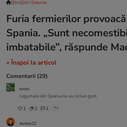
|
Ştiri
|
Știri Externe
Furia fermierilor provoacă 
Spania. „Sunt necomestibil
imbatabile”, răspunde Ma
« Înapoi la articol
Comentarii
(29)
ionels
Legumele din Spania nu au niciun gust.
1
2
1
durban22