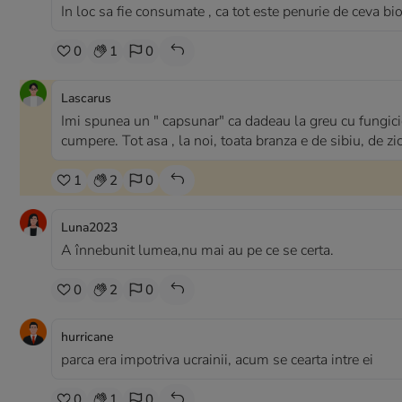
In loc sa fie consumate , ca tot este penurie de ceva bio s
0
1
0
Lascarus
Imi spunea un " capsunar" ca dadeau la greu cu fungicid
cumpere. Tot asa , la noi, toata branza e de sibiu, de zic
1
2
0
Luna2023
A înnebunit lumea,nu mai au pe ce se certa.
0
2
0
hurricane
parca era impotriva ucrainii, acum se cearta intre ei
0
1
0