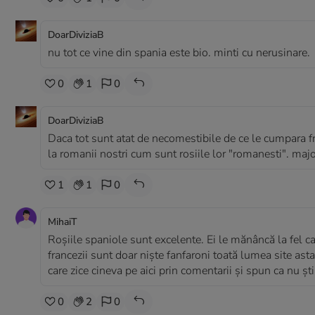
DoarDiviziaB
nu tot ce vine din spania este bio. minti cu nerusinare.
0
1
0
DoarDiviziaB
Daca tot sunt atat de necomestibile de ce le cumpara fr
la romanii nostri cum sunt rosiile lor "romanesti". major
1
1
0
MihaiT
Roșiile spaniole sunt excelente. Ei le mănâncă la fel ca
francezii sunt doar niște fanfaroni toată lumea site asta
care zice cineva pe aici prin comentarii și spun ca nu șt
0
2
0