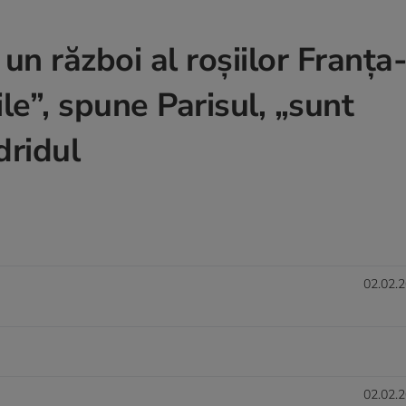
un război al roșiilor Franța
e”, spune Parisul, „sunt
dridul
02.02.2
02.02.2