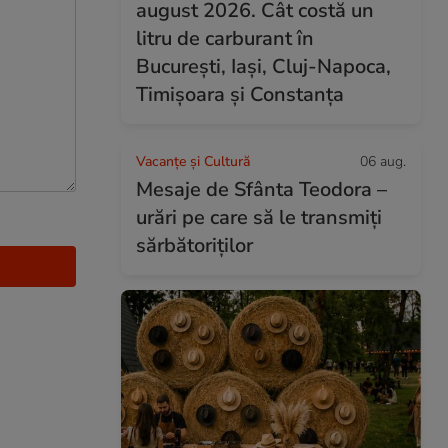
august 2026. Cât costă un
litru de carburant în
București, Iași, Cluj-Napoca,
Timișoara și Constanța
Vacanțe și Cultură
06 aug.
Mesaje de Sfânta Teodora –
urări pe care să le transmiți
sărbătoriților