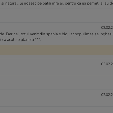
i natural, le irosesc pe batai inre ei, pentru ca isi permit ,si au de
02.02.2
e. Dar hei, totul venit din spania e bio, iar populimea se inghesu
i ca acolo e planeta ***.
02.02.2
02.02.2