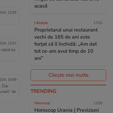
acasă
024, 13:55
Lifestyle
17:01
Proprietarul unui restaurant
vechi de 165 de ani este
forțat să îl închidă: „Am dat
024, 13:57
 vazut eu
tot ce-am avut timp de 10
ani”
Citește mai multe
024, 14:09
. Dar
TRENDING
unarii” de
Horoscop
12:00
Horoscop Urania | Previziuni