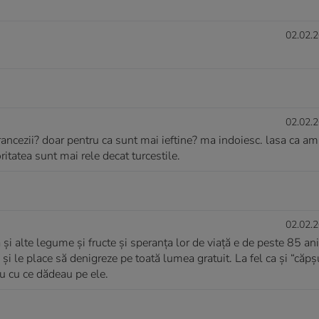
02.02.2
02.02.2
ancezii? doar pentru ca sunt mai ieftine? ma indoiesc. lasa ca am
itatea sunt mai rele decat turcestile.
02.02.2
 și alte legume și fructe și speranța lor de viață e de peste 85 ani
 și le place să denigreze pe toată lumea gratuit. La fel ca și “căpș
iu cu ce dădeau pe ele.