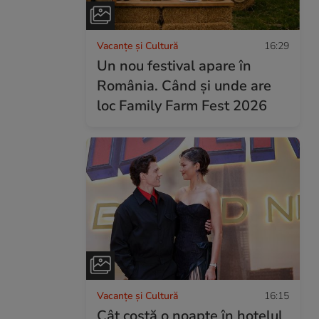
Vacanțe și Cultură
16:29
Un nou festival apare în
România. Când și unde are
loc Family Farm Fest 2026
Vacanțe și Cultură
16:15
Cât costă o noapte în hotelul