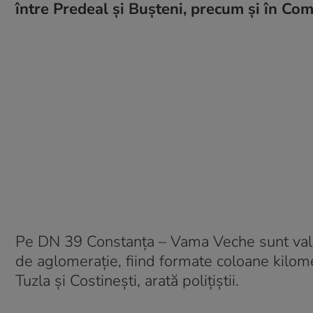
între Predeal și Bușteni, precum și în Com
Pe DN 39 Constanţa – Vama Veche sunt valori d
de aglomeraţie, fiind formate coloane kilome
Tuzla şi Costineşti, arată polițiștii.