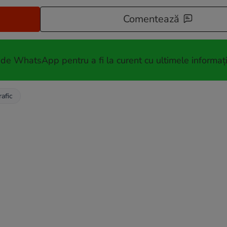
Comentează
 de WhatsApp pentru a fi la curent cu ultimele informați
rafic