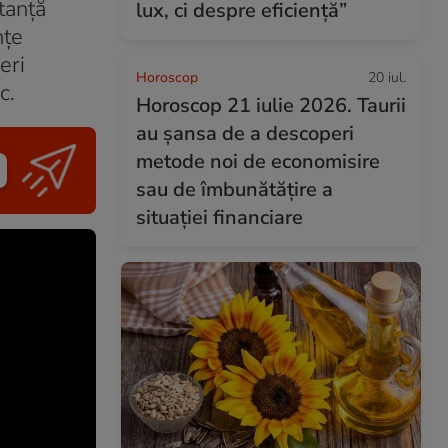
tanţă
lux, ci despre eficiență”
nţe
eri
Horoscop
20 iul.
ic.
Horoscop 21 iulie 2026. Taurii
au șansa de a descoperi
metode noi de economisire
sau de îmbunătățire a
situației financiare