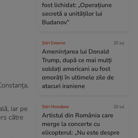
fost lichidat: „Operațiune
secretă a unităților lui
Budanov”
Știri Externe
20 iul.
Amenințarea lui Donald
Trump, după ce mai mulți
soldați americani au fost
omorâți în ultimele zile de
Constanţa,
atacuri iraniene
Stiri Mondene
20 iul.
lă, iar pe
Artistul din România care
rs către
merge la concerte cu
elicopterul: „Nu este despre