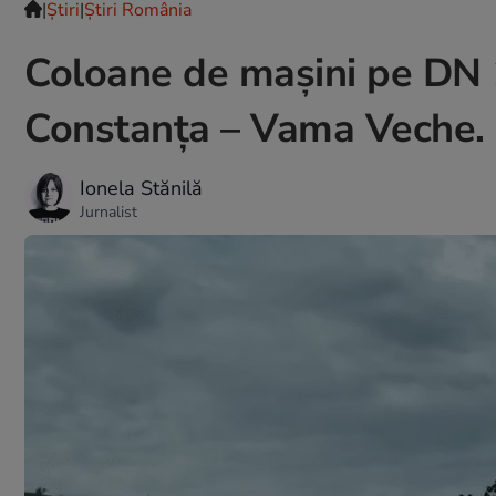
|
Ştiri
|
Știri România
Coloane de maşini pe DN 
Constanţa – Vama Veche. S
Ionela Stănilă
Jurnalist