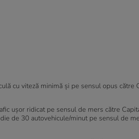
culă cu viteză minimă şi pe sensul opus către 
afic uşor ridicat pe sensul de mers către Capita
edie de 30 autovehicule/minut pe sensul de me