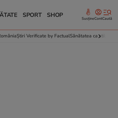
ĂTATE
SPORT
SHOP
Susține
Cont
Caută
Sănătate și Fitness
ce
 culinare
-România
Știri Verificate by Factual
Sănătatea ca stil de vi
 și legume
rea plantelor