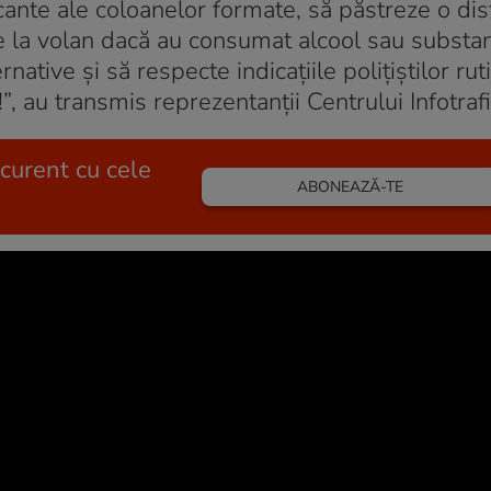
scante ale coloanelor formate, să păstreze o dis
e la volan dacă au consumat alcool sau substa
rnative şi să respecte indicaţiile poliţiştilor ruti
!”, au transmis reprezentanții Centrului Infotraf
 curent cu cele
ABONEAZĂ-TE