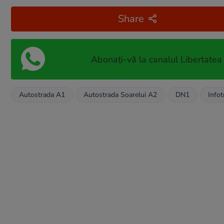
Share
Abonați-vă la canalul Libertatea
Autostrada A1
Autostrada Soarelui A2
DN1
Infot