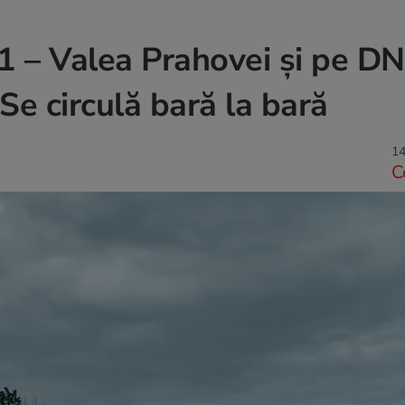
1 – Valea Prahovei şi pe D
e circulă bară la bară
14
C