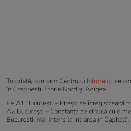
Totodată, conform Centrului
Infotrafic,
se cir
în Costineşti, Eforie Nord şi Agigea.
Pe A1 Bucureşti – Piteşti se înregistrează tr
A2 Bucureşti – Constanţa se circulă cu o m
Bucureşti, mai intens la intrarea în Capitală.