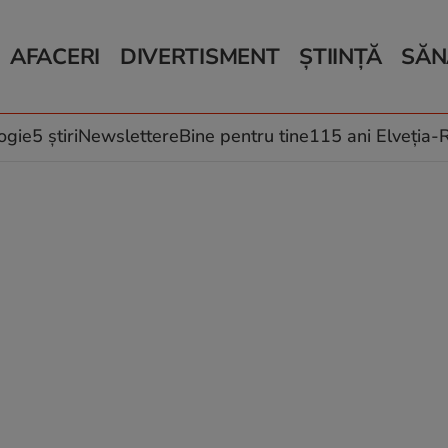
AFACERI
DIVERTISMENT
ȘTIINȚĂ
SĂN
Bani și Afaceri
Monden
Știri Știință
Știri 
Auto
Horoscop
Schimbări climati
Relații
Locuri de muncă
Muzică și Filme
Rețete
ogie
5 știri
Newslettere
Bine pentru tine
115 ani Elveția
Imobiliare.ro
Vacanțe și Cultură
Fructe
eJobs.ro
Îngriji