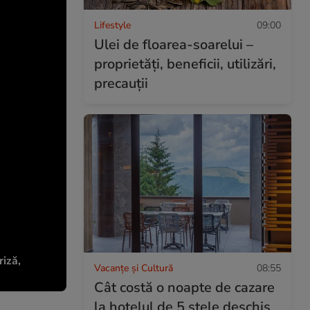
Lifestyle
09:00
Ulei de floarea-soarelui –
proprietăţi, beneficii, utilizări,
precauţii
riză,
Vacanțe și Cultură
08:55
Cât costă o noapte de cazare
la hotelul de 5 stele deschis