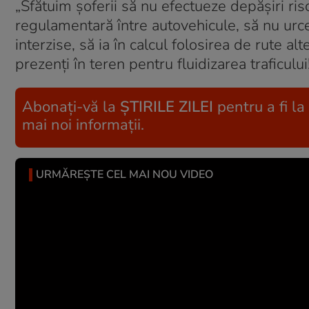
„Sfătuim şoferii să nu efectueze depăşiri ri
regulamentară între autovehicule, să nu urc
interzise, să ia în calcul folosirea de rute alte
prezenţi în teren pentru fluidizarea traficului
Abonați-vă la
ȘTIRILE ZILEI
pentru a fi la
mai noi informații.
URMĂREȘTE CEL MAI NOU VIDEO