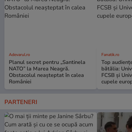
Adevarul.ro
Fanatik.ro
Planul secret pentru „Santinela
Top audienţe
NATO” la Marea Neagră.
bătălia: Univ
Obstacolul neașteptat în calea
FCSB şi Univ
României
cupele europ
PARTENERI