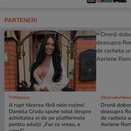
PARTENERI
TVMania.ro
ObservatorNews
A rupt tăcerea fără nicio rușine!
Dronă dobor
Daniela Crudu spune totul despre
deasupra Rom
activitatea ei de pe platformele
de racheta u
pentru adulți: „Fac ce vreau, e
Aeriene Ro
wow!”