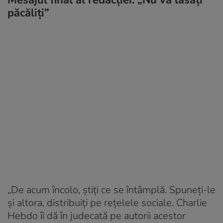
Mesajul final al redacției: „Nu vă lăsați
păcăliți”
„De acum încolo, știți ce se întâmplă. Spuneți-le
și altora, distribuiți pe rețelele sociale. Charlie
Hebdo îi dă în judecată pe autorii acestor