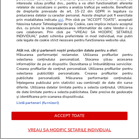
interesele si/sau profilul dvs., pentru a va oferi functionalitati aferente
retelelor de socializare si pentru a analiza traficul pe website. Beneficiati
de drepturile prevazute de art. 15-22 din GDPR in legatura cu
prelucrarea datelor cu caracter personal. Aceste drepturi pot fi exercitate
prin modalitatea indicata
aici
. Prin click pe “ACCEPT TOATE”, acceptati
folosirea tuturor Tehnologiilor de tip Cookie, care implica inclusiv acceptul
dvs. cu privire la stocarea/accesarea informatiilor de catre Vendor-ii cu
care colaboram. Prin click pe “VREAU SA MODIFIC SETARILE
INDIVIDUAL” puteti schimba preferintele in mod individual, mai putin
Wowbiz.ro
Redactia.ro
cele legate de cookie strict necesare pentru functionarea website-ului.
Dragostea plutește la propriu pe
Boala care 
Atât noi, cât și partenerii noștri prelucrăm datele pentru a oferi:
litoral! Doi îndrăgostiți au
Marculescu. 
Măsurarea performanței reclamelor. Utilizarea profilurilor pentru
transformat marea într-o scenă
scaun cu rot
selectarea conținutului personalizat. Stocarea și/sau accesarea
informațiilor de pe un dispozitiv. Dezvoltarea și îmbunătățirea serviciilor.
de film romantic. Turiștii prezenți
un an...&quo
Crearea profilurilor de conținut personalizat. Utilizarea profilurilor pentru
s-au uitat de două ori
selectarea publicității personalizate. Crearea profilurilor pentru
publicitate personalizată. Măsurarea performanței conținutului.
Înțelegerea publicului prin statistici sau combinații de date din surse
diferite. Utilizarea datelor limitate pentru a selecta conținutul. Utilizarea
de date limitate pentru a selecta publicitatea. Date precise de geolocație
POLITIC
și identificarea prin scanarea dispozitivului.
Listă parteneri (furnizori)
Politică
12:58
ACCEPT TOATE
SURSE Război politic total. PNL
Exclusiv
pregătește trimiterea acasă a
VREAU SA MODIFIC SETARILE INDIVIDUAL
garniturilor doi și trei din
instituțiile statului și