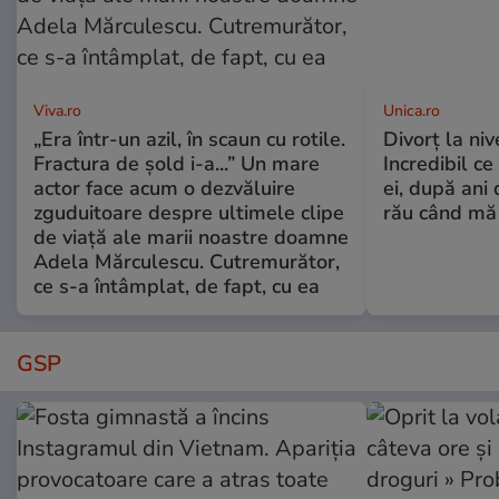
Viva.ro
Unica.ro
„Era într-un azil, în scaun cu rotile.
Divorț la nive
Fractura de șold i-a...” Un mare
Incredibil ce
actor face acum o dezvăluire
ei, după ani 
zguduitoare despre ultimele clipe
rău când mă
de viață ale marii noastre doamne
Adela Mărculescu. Cutremurător,
ce s-a întâmplat, de fapt, cu ea
GSP