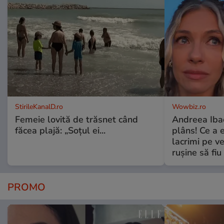
StirileKanalD.ro
Wowbiz.ro
Femeie lovită de trăsnet când
Andreea Ibac
făcea plajă: „Soțul ei...
plâns! Ce a 
lacrimi pe v
rușine să fiu
PROMO