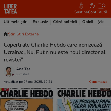
Susține
Cont
Caută
Ultimele știri
Exclusiv
Criză politică
Opinii
Video
|
Ştiri
|
Știri Externe
Coperți ale Charlie Hebdo care ironizează
Ucraina: „Nu, Putin nu este noul director al
revistei”
Ana Tet
Jurnalist
Actualizat pe 27 mai 2025, 12:21
Comentează