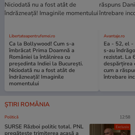
Libertateapentrufemei.ro
Avantaje.ro
Ca la Bollywood! Cum s-a
Ea - 52, el 
îmbrăcat Prima Doamnă a
s-au îndrăgos
României la întâlnirea cu
rezistat. La 
președinta Indiei la București.
despărțirea 
Niciodată nu a fost atât de
cum a răspu
îndrăzneață! Imaginile
întrebare i
momentului
ȘTIRI ROMÂNIA
Politică
12:58
SURSE Război politic total. PNL
Exclusiv
pregătește trimiterea acasă a