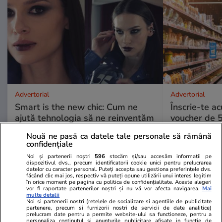
Advertorial
Advertorial
Smart is the new chic: Cum ne
Înscrie-te ac
ajută tehnologia să ne reinventăm
voucher de 5
Nouă ne pasă ca datele tale personale să rămână
confidențiale
PARTENERI
Noi și partenerii noștri
596
stocăm și/sau accesăm informații pe
dispozitivul dvs., precum identificatorii cookie unici pentru prelucrarea
datelor cu caracter personal. Puteți accepta sau gestiona preferințele dvs.
făcând clic mai jos, respectiv vă puteți opune utilizării unui interes legitim
în orice moment pe pagina cu politica de confidențialitate. Aceste alegeri
vor fi raportate partenerilor noștri și nu vă vor afecta navigarea.
Mai
multe detalii
Noi si partenerii nostri (retelele de socializare si agentiile de publicitate
partenere, precum si furnizorii nostri de servicii de date analitice)
prelucram date pentru a permite website-ului sa functioneze, pentru a
personaliza continutul si anunturile publicitare afisate in functie de