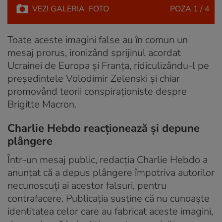
VEZI
GALERIA
FOTO
POZA
1 / 4
Toate aceste imagini false au în comun un
mesaj prorus, ironizând sprijinul acordat
Ucrainei de Europa și Franța, ridiculizându-l pe
președintele Volodimir Zelenski și chiar
promovând teorii conspiraționiste despre
Brigitte Macron.
Charlie Hebdo reacționează și depune
plângere
Într-un mesaj public, redacția Charlie Hebdo a
anunțat că a depus plângere împotriva autorilor
necunoscuți ai acestor falsuri, pentru
contrafacere. Publicația susține că nu cunoaște
identitatea celor care au fabricat aceste imagini,