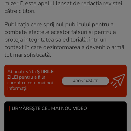
mizerii”, este apelul lansat de redacția revistei
către cititori.
Publicația cere sprijinul publicului pentru a
combate efectele acestor falsuri și pentru a
proteja integritatea sa editorială, într-un
context în care dezinformarea a devenit o armă
tot mai sofisticată.
Abonați-vă la
ȘTIRILE
ZILEI
pentru a fi la
ABONEAZĂ-TE
curent cu cele mai noi
informații.
URMĂREȘTE CEL MAI NOU VIDEO