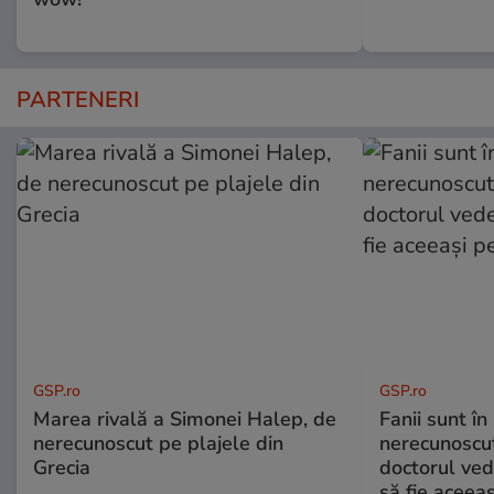
PARTENERI
GSP.ro
GSP.ro
Marea rivală a Simonei Halep, de
Fanii sunt în 
nerecunoscut pe plajele din
nerecunoscut
Grecia
doctorul ved
să fie aceea