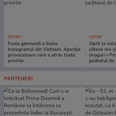
GSP.RO
GSP.RO
Fosta gimnastă a încins
Oprit la vola
Instagramul din Vietnam. Apariția
câteva ore și
provocatoare care a atras toate
droguri » P
privirile
jucătorul de
PARTENERI