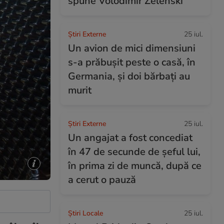
spune Volodimir Zelenski
Știri Externe
25 iul.
Un avion de mici dimensiuni
s-a prăbușit peste o casă, în
Germania, și doi bărbați au
murit
Știri Externe
25 iul.
Un angajat a fost concediat
în 47 de secunde de șeful lui,
în prima zi de muncă, după ce
a cerut o pauză
Știri Locale
25 iul.