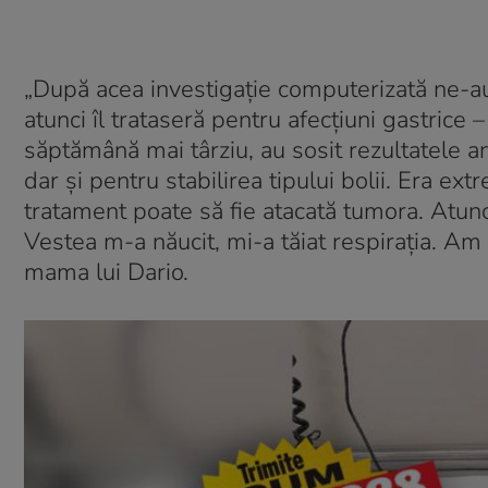
„După acea investigație computerizată ne-au
atunci îl trataseră pentru afecțiuni gastrice 
săptămână mai târziu, au sosit rezultatele an
dar și pentru stabilirea tipului bolii. Era ex
tratament poate să fie atacată tumora. Atun
Vestea m-a năucit, mi-a tăiat respirația. Am
mama lui Dario.