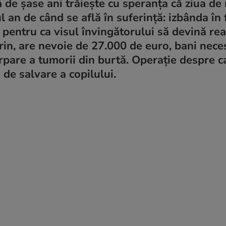
tă de șase ani trăiește cu speranța că ziua de
l an de când se află în suferință: izbânda în 
 pentru ca visul învingătorului să devină real
rin, are nevoie de 27.000 de euro, bani nece
irpare a tumorii din burtă. Operație despre c
 de salvare a copilului.