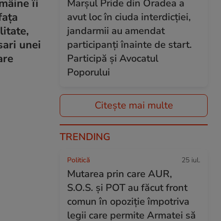
 mâine îi
Marșul Pride din Oradea a
fața
avut loc în ciuda interdicției,
itate,
jandarmii au amendat
sari unei
participanți înainte de start.
are
Participă și Avocatul
Poporului
Citește mai multe
TRENDING
Politică
25 iul.
Mutarea prin care AUR,
S.O.S. și POT au făcut front
comun în opoziție împotriva
legii care permite Armatei să