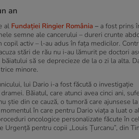
un an
e al
Fundației Ringier România
–
a fost prins 
imele semne ale cancerului – dureri crunte abd
 copil activ – l-au adus în fața medicilor. Cont
 acuza stări de rău nu i-au lămurit pe doctori a
băiatului să se deprecieze de la o zi la alta. D
trice minore.
nicului, lui Dario i-a fost făcută o investigație
ramei. Băiatul, care atunci avea cinci ani, suf
u știe din ce cauză, o tumoră care ajunsese la
 momentul în care pentru Dario viața a luat o a
proceduri oncologice personalizate făcute în c
c de Urgență pentru copii „Louis Țurcanu”, din Ti