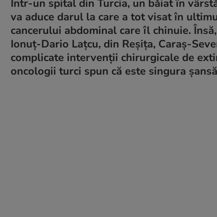
Într-un spital din Turcia, un băiat în vârs
va aduce darul la care a tot visat în ultimu
cancerului abdominal care îl chinuie. Însă,
Ionuț-Dario Lațcu, din Reșița, Caraș-Seve
complicate intervenții chirurgicale de ext
oncologii turci spun că este singura șansă