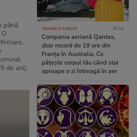
re până
Vacanțe și Cultură
25 iul.
. O
Compania aeriană Qantas,
nfirmare,
zbor record de 19 ore din
e
Franța în Australia. Ce
dominal.
pățește corpul tău când stai
9 de ani),
aproape o zi întreagă în aer