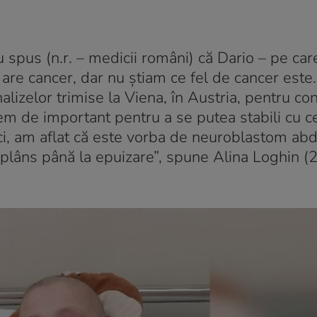
 spus (n.r. – medicii români) că Dario – pe ca
– are cancer, dar nu știam ce fel de cancer este
alizelor trimise la Viena, în Austria, pentru co
trem de important pentru a se putea stabili cu c
ci, am aflat că este vorba de neuroblastom ab
 plâns până la epuizare”, spune Alina Loghin (2