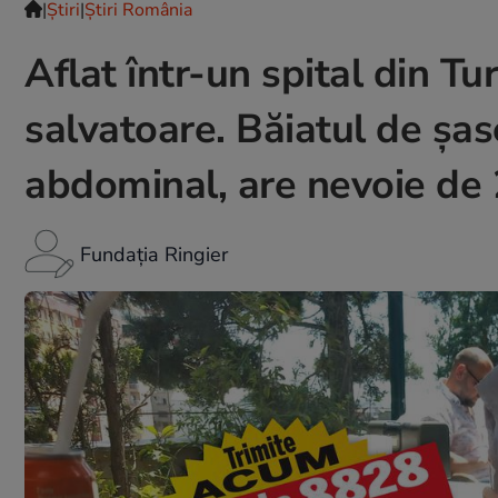
|
Ştiri
|
Știri România
Aflat într-un spital din Tu
salvatoare. Băiatul de șas
abdominal, are nevoie de
Fundația Ringier