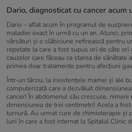
Dario, diagnosticat cu cancer acum 
Dario – aflat acum în programul de susținer
maladiei exact în urmă cu un an. Atunci, pr
vărsături și o slăbiciune nefirească pentru un
repetate la care a fost supus ori de câte ori
cauzelor care făceau ca starea de sănătate a 
primea doar tratamente pentru afecțiuni gas
Într-un târziu, la insistențele mamei și ale bu
computerizată care a dezvăluit dimensiunea d
cancer! În abdomenul său crescuse, nimeni n
dimensiunea de trei centimetri! Acela a fost
turnură. Au urmat cure de chimioterapie și 
luni în care a fost internat la Spitalul Clini