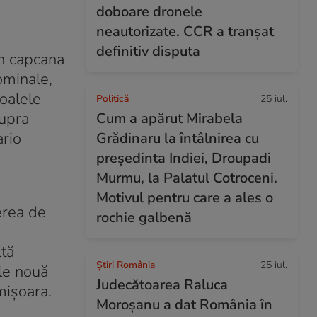
doboare dronele
neautorizate. CCR a tranșat
definitiv disputa
în capcana
ominale,
roalele
Politică
25 iul.
supra
Cum a apărut Mirabela
ario
Grădinaru la întâlnirea cu
președinta Indiei, Droupadi
Murmu, la Palatul Cotroceni.
Motivul pentru care a ales o
erea de
rochie galbenă
ltă
Știri România
25 iul.
ele nouă
Judecătoarea Raluca
mișoara.
Moroșanu a dat România în