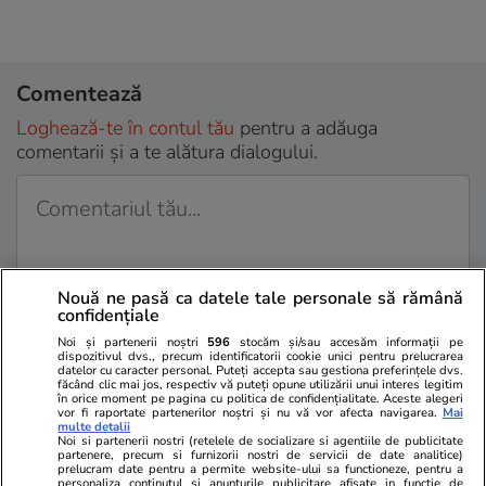
Comentează
Loghează-te în contul tău
pentru a adăuga
comentarii și a te alătura dialogului.
Nouă ne pasă ca datele tale personale să rămână
confidențiale
Noi și partenerii noștri
596
stocăm și/sau accesăm informații pe
dispozitivul dvs., precum identificatorii cookie unici pentru prelucrarea
datelor cu caracter personal. Puteți accepta sau gestiona preferințele dvs.
făcând clic mai jos, respectiv vă puteți opune utilizării unui interes legitim
Sunt de acord cu
regulile comunitatii
în orice moment pe pagina cu politica de confidențialitate. Aceste alegeri
vor fi raportate partenerilor noștri și nu vă vor afecta navigarea.
Mai
multe detalii
Noi si partenerii nostri (retelele de socializare si agentiile de publicitate
partenere, precum si furnizorii nostri de servicii de date analitice)
prelucram date pentru a permite website-ului sa functioneze, pentru a
personaliza continutul si anunturile publicitare afisate in functie de