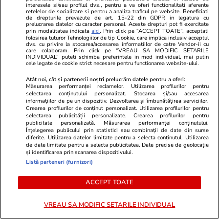
interesele si/sau profilul dvs., pentru a va oferi functionalitati aferente
retelelor de socializare si pentru a analiza traficul pe website. Beneficiati
de drepturile prevazute de art. 15-22 din GDPR in legatura cu
prelucrarea datelor cu caracter personal. Aceste drepturi pot fi exercitate
PARTENERI
prin modalitatea indicata
aici
. Prin click pe “ACCEPT TOATE”, acceptati
folosirea tuturor Tehnologiilor de tip Cookie, care implica inclusiv acceptul
dvs. cu privire la stocarea/accesarea informatiilor de catre Vendor-ii cu
care colaboram. Prin click pe “VREAU SA MODIFIC SETARILE
INDIVIDUAL” puteti schimba preferintele in mod individual, mai putin
cele legate de cookie strict necesare pentru functionarea website-ului.
Atât noi, cât și partenerii noștri prelucrăm datele pentru a oferi:
Măsurarea performanței reclamelor. Utilizarea profilurilor pentru
selectarea conținutului personalizat. Stocarea și/sau accesarea
informațiilor de pe un dispozitiv. Dezvoltarea și îmbunătățirea serviciilor.
Crearea profilurilor de conținut personalizat. Utilizarea profilurilor pentru
selectarea publicității personalizate. Crearea profilurilor pentru
publicitate personalizată. Măsurarea performanței conținutului.
Înțelegerea publicului prin statistici sau combinații de date din surse
diferite. Utilizarea datelor limitate pentru a selecta conținutul. Utilizarea
de date limitate pentru a selecta publicitatea. Date precise de geolocație
și identificarea prin scanarea dispozitivului.
Viva.ro
Unica.ro
Listă parteneri (furnizori)
Breaking news! Decizia de ultim
„Trăim într-
ACCEPT TOATE
moment a lui Ilie Bolojan! Tocmai
mai avem vo
s-a produs un seism în politică.
vederea astf
VREAU SA MODIFIC SETARILE INDIVIDUAL
Azi, 31.07.2026, premierul demis
comportamen
a anunțat tot
critică derap