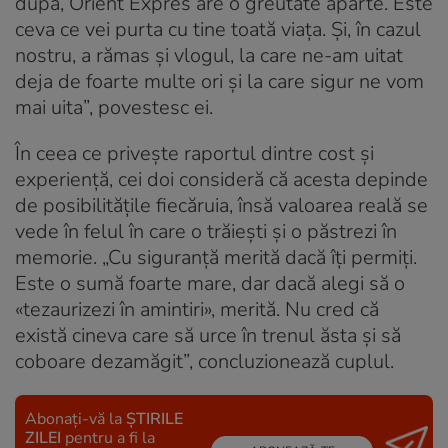
după, Orient Expres are o greutate aparte. Este
ceva ce vei purta cu tine toată viața. Și, în cazul
nostru, a rămas și vlogul, la care ne-am uitat
deja de foarte multe ori și la care sigur ne vom
mai uita”, povestesc ei.
În ceea ce privește raportul dintre cost și
experiență, cei doi consideră că acesta depinde
de posibilitățile fiecăruia, însă valoarea reală se
vede în felul în care o trăiești și o păstrezi în
memorie. „Cu siguranță merită dacă îți permiți.
Este o sumă foarte mare, dar dacă alegi să o
«tezaurizezi în amintiri», merită. Nu cred că
există cineva care să urce în trenul ăsta și să
coboare dezamăgit”, concluzionează cuplul.
Abonați-vă la
ȘTIRILE
ZILEI
pentru a fi la