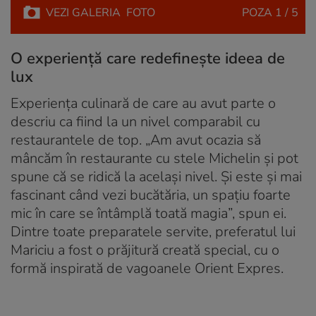
VEZI
GALERIA
FOTO
POZA
1 / 5
O experiență care redefinește ideea de
lux
Experiența culinară de care au avut parte o
descriu ca fiind la un nivel comparabil cu
restaurantele de top. „Am avut ocazia să
mâncăm în restaurante cu stele Michelin și pot
spune că se ridică la același nivel. Și este și mai
fascinant când vezi bucătăria, un spațiu foarte
mic în care se întâmplă toată magia”, spun ei.
Dintre toate preparatele servite, preferatul lui
Mariciu a fost o prăjitură creată special, cu o
formă inspirată de vagoanele Orient Expres.