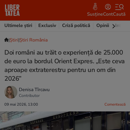
Susține
Cont
Caută
Ultimele știri
Exclusiv
Criză politică
Opinii
Intervi
|
Ştiri
|
Știri România
Doi români au trăit o experiență de 25.000
de euro la bordul Orient Expres. „Este ceva
aproape extraterestru pentru un om din
2026”
Denisa Tîrcavu
Contributor
09 mai 2026, 13:00
Comentează