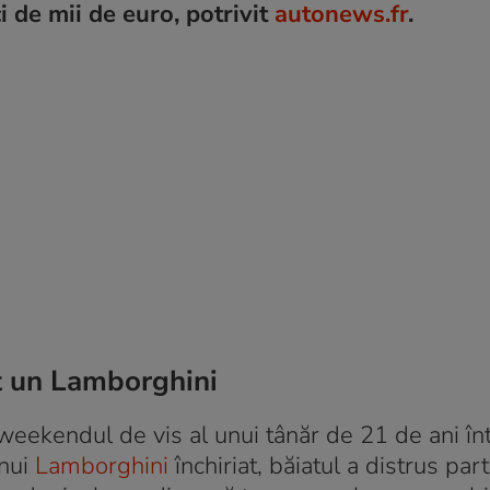
i de mii de euro, potrivit
autonews.fr
.
at un Lamborghini
weekendul de vis al unui tânăr de 21 de ani în
unui
Lamborghini
închiriat, băiatul a distrus par