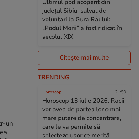
Ultimul pod acoperit din
județul Sibiu, salvat de
voluntari la Gura Râului:
„Podul Morii” a fost ridicat în
secolul XIX
Citește mai multe
TRENDING
Horoscop
21:50
Horoscop 13 iulie 2026. Racii
vor avea de partea lor o mai
mare putere de concentrare,
tr-un
care le va permite să
tea
selecteze ușor ce merită