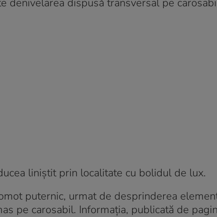
te denivelarea dispusă transversal pe carosabil
cea liniștit prin localitate cu bolidul de lux.
gomot puternic, urmat de desprinderea element
mas pe carosabil. Informația, publicată de pagi