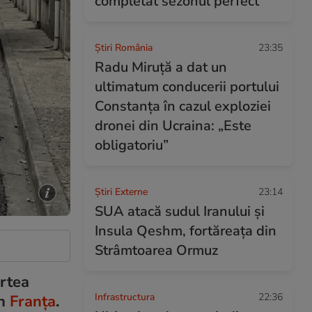
completat sezonul perfect
Știri România
23:35
Radu Miruță a dat un
ultimatum conducerii portului
Constanța în cazul exploziei
dronei din Ucraina: „Este
obligatoriu”
Știri Externe
23:14
SUA atacă sudul Iranului și
Insula Qeshm, fortăreața din
Strâmtoarea Ormuz
artea
Infrastructura
22:36
in
Franța
.