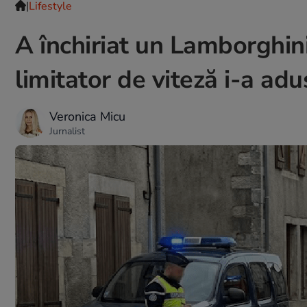
|
Lifestyle
A închiriat un Lamborghini
limitator de viteză i-a adu
Veronica Micu
Jurnalist