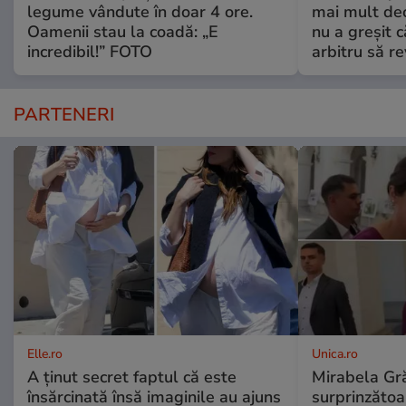
legume vândute în doar 4 ore.
mai mult dec
Oamenii stau la coadă: „E
nu a greșit 
incredibil!” FOTO
arbitru să re
PARTENERI
Elle.ro
Unica.ro
A ținut secret faptul că este
Mirabela Gră
însărcinată însă imaginile au ajuns
surprinzătoar