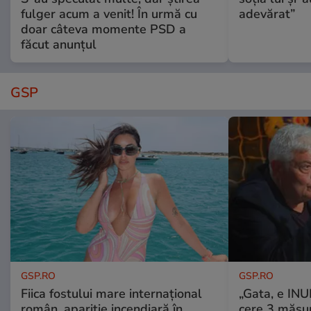
fulger acum a venit! În urmă cu
adevărat”
doar câteva momente PSD a
făcut anunțul
GSP
GSP.RO
GSP.RO
Fiica fostului mare internațional
„Gata, e IN
român, apariție incendiară în
cere 3 măsu