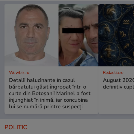
Wowbiz.ro
Redactia.ro
Detalii halucinante în cazul
August 2026
bărbatului găsit îngropat într-o
definitiv cup
curte din Botoșani! Marinel a fost
înjunghiat în inimă, iar concubina
lui se numără printre suspecți
POLITIC