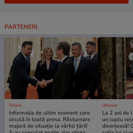
PARTENERI
Viva.ro
Unica.ro
Informația de ultim moment care
La 2 ani de 
circulă în toată presa. Răsturnare
un cuplu ce
majoră de situație la vârful țării!
divorțează! C
S-au speculat multe, dar știrea
soția lui și-