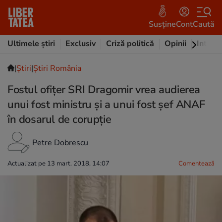
Susține
Cont
Caută
Ultimele știri
Exclusiv
Criză politică
Opinii
Intervi
|
Ştiri
|
Știri România
Fostul ofițer SRI Dragomir vrea audierea
unui fost ministru și a unui fost șef ANAF
în dosarul de corupție
Petre Dobrescu
Actualizat pe 13 mart. 2018, 14:07
Comentează