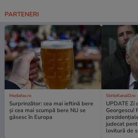
PARTENERI
Mediafax.ro
StirileKanalD.ro
Surprinzător: cea mai ieftină bere
UPDATE Zi d
și cea mai scumpă bere NU se
Georgescu! F
găsesc în Europa
prezidențiale
judecat pent
lovitură de s