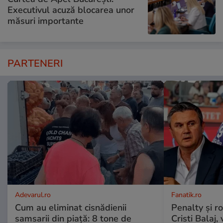
Executivul acuză blocarea unor
măsuri importante
PARTENERI
Adevarul.ro
Fanatik.ro
Cum au eliminat cisnădienii
Penalty și r
samsarii din piață: 8 tone de
Cristi Balaj,