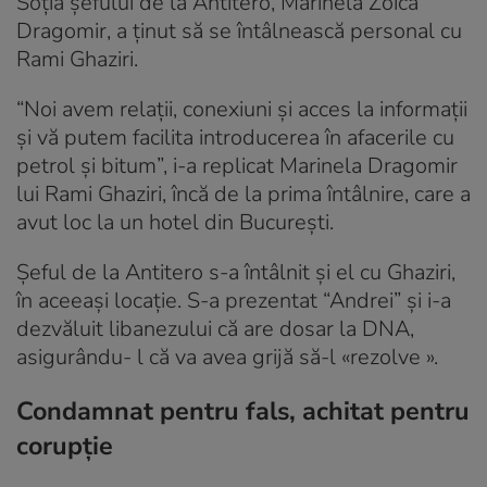
Soţia şefului de la Antitero, Marinela Zoica
Dragomir, a ţinut să se întâlnească personal cu
Rami Ghaziri.
“Noi avem relaţii, conexiuni şi acces la informaţii
şi vă putem facilita introducerea în afacerile cu
petrol şi bitum”, i-a replicat Marinela Dragomir
lui Rami Ghaziri, încă de la prima întâlnire, care a
avut loc la un hotel din Bucureşti.
Şeful de la Antitero s-a întâlnit şi el cu Ghaziri,
în aceeaşi locaţie. S-a prezentat “Andrei” şi i-a
dezvăluit libanezului că are dosar la DNA,
asigurându- l că va avea grijă să-l «rezolve ».
Condamnat pentru fals, achitat pentru
corupție