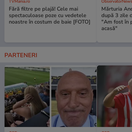
TVMania.ro
ObservatorNews
Fără filtre pe plajă! Cele mai
Mărturia And
spectaculoase poze cu vedetele
după 3 zile d
noastre în costum de baie [FOTO]
"Am fost în p
acasă"
PARTENERI