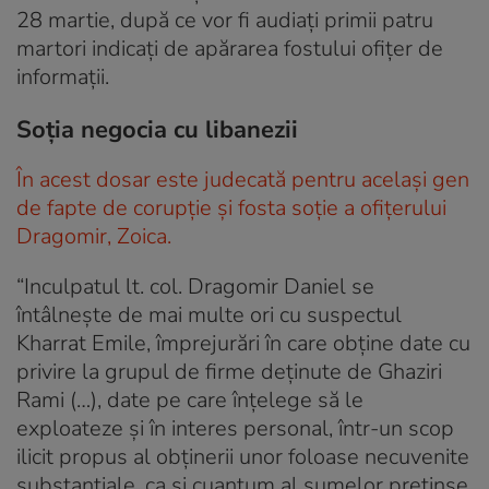
28 martie, după ce vor fi audiați primii patru
martori indicați de apărarea fostului ofițer de
informații.
Soţia negocia cu libanezii
În acest dosar este judecată pentru același gen
de fapte de corupție și fosta soție a ofițerului
Dragomir, Zoica.
“Inculpatul lt. col. Dragomir Daniel se
întâlneşte de mai multe ori cu suspectul
Kharrat Emile, împrejurări în care obţine date cu
privire la grupul de firme deţinute de Ghaziri
Rami (…), date pe care înţelege să le
exploateze şi în interes personal, într-un scop
ilicit propus al obţinerii unor foloase necuvenite
substanţiale, ca şi cuantum al sumelor pretinse