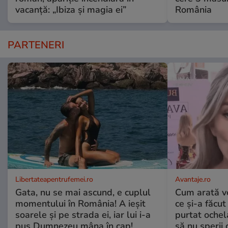
vacanță: „Ibiza și magia ei”
România
PARTENERI
Libertateapentrufemei.ro
Avantaje.ro
Gata, nu se mai ascund, e cuplul
Cum arată v
momentului în România! A ieșit
ce și-a făcut
soarele și pe strada ei, iar lui i-a
purtat ochel
pus Dumnezeu mâna în cap!
să nu sperii c