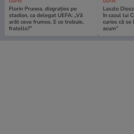
GSP.ro
GSP.ro
Florin Prunea, dizgrațios pe
Laszlo Diosz
stadion, ca delegat UEFA: „Vă
în cazul lui 
arăt ceva frumos. E ce trebuie,
curios că se
fratello?”
acum”