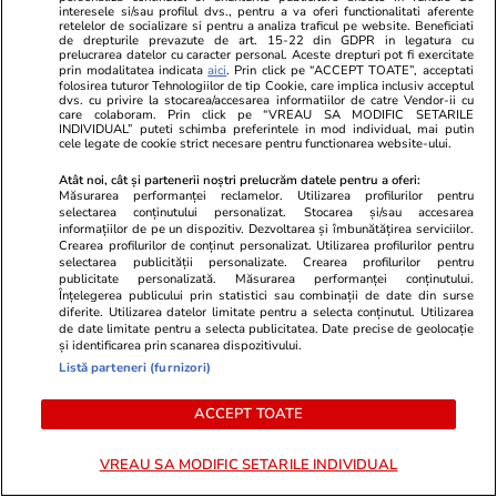
interesele si/sau profilul dvs., pentru a va oferi functionalitati aferente
Sibiu și Bihor. Copaci doborâți, acoperișuri
retelelor de socializare si pentru a analiza traficul pe website. Beneficiati
de drepturile prevazute de art. 15-22 din GDPR in legatura cu
smulse și inundații
prelucrarea datelor cu caracter personal. Aceste drepturi pot fi exercitate
prin modalitatea indicata
aici
. Prin click pe “ACCEPT TOATE”, acceptati
folosirea tuturor Tehnologiilor de tip Cookie, care implica inclusiv acceptul
dvs. cu privire la stocarea/accesarea informatiilor de catre Vendor-ii cu
care colaboram. Prin click pe “VREAU SA MODIFIC SETARILE
Știri România
07 aug.
INDIVIDUAL” puteti schimba preferintele in mod individual, mai putin
cele legate de cookie strict necesare pentru functionarea website-ului.
Debitul Dunării a atins un minim istoric, dar
Atât noi, cât și partenerii noștri prelucrăm datele pentru a oferi:
hidrologii anunță că fluviul va începe să
Măsurarea performanței reclamelor. Utilizarea profilurilor pentru
selectarea conținutului personalizat. Stocarea și/sau accesarea
crească din 13 august: „Am mai câștiga 3-4
informațiilor de pe un dispozitiv. Dezvoltarea și îmbunătățirea serviciilor.
Crearea profilurilor de conținut personalizat. Utilizarea profilurilor pentru
zile”
selectarea publicității personalizate. Crearea profilurilor pentru
publicitate personalizată. Măsurarea performanței conținutului.
Înțelegerea publicului prin statistici sau combinații de date din surse
diferite. Utilizarea datelor limitate pentru a selecta conținutul. Utilizarea
Știri România
07 aug.
de date limitate pentru a selecta publicitatea. Date precise de geolocație
și identificarea prin scanarea dispozitivului.
Noi reguli la graniță pentru români. ANAF și
Listă parteneri (furnizori)
Autoritatea Vamală vor să impună o limită de
40 de pachete de țigări la fiecare 40 de zile
ACCEPT TOATE
VREAU SA MODIFIC SETARILE INDIVIDUAL