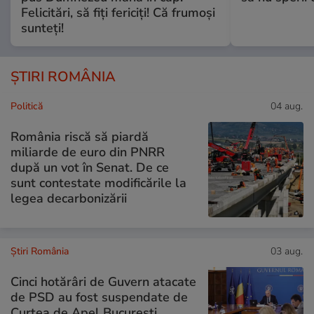
Felicitări, să fiți fericiți! Că frumoși
sunteți!
ȘTIRI ROMÂNIA
Politică
04 aug.
România riscă să piardă
miliarde de euro din PNRR
după un vot în Senat. De ce
sunt contestate modificările la
legea decarbonizării
Știri România
03 aug.
Cinci hotărâri de Guvern atacate
de PSD au fost suspendate de
Curtea de Apel București.