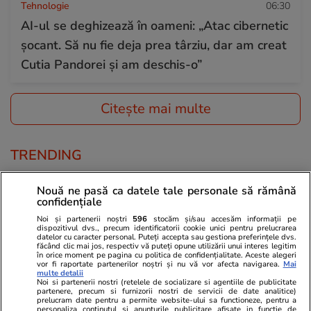
Tehnologie
06:30
AI-ul se deghizează în oameni: „Atac cibernetic
șocant. Să nu fie deja prea târziu, dar am creat
Cutia Pandorei și am deschis-o”
Citește mai multe
TRENDING
Horoscop
07 aug.
Nouă ne pasă ca datele tale personale să rămână
confidențiale
Horoscop Urania | Previziuni astrologice pentru
Noi și partenerii noștri
596
stocăm și/sau accesăm informații pe
perioada 8 – 14 august 2026. Lună Nouă în
dispozitivul dvs., precum identificatorii cookie unici pentru prelucrarea
datelor cu caracter personal. Puteți accepta sau gestiona preferințele dvs.
Leu; Eclipsă totală de Soare
făcând clic mai jos, respectiv vă puteți opune utilizării unui interes legitim
în orice moment pe pagina cu politica de confidențialitate. Aceste alegeri
vor fi raportate partenerilor noștri și nu vă vor afecta navigarea.
Mai
multe detalii
Noi si partenerii nostri (retelele de socializare si agentiile de publicitate
Știri România
07 aug.
partenere, precum si furnizorii nostri de servicii de date analitice)
prelucram date pentru a permite website-ului sa functioneze, pentru a
Vremea extremă a făcut ravagii în Brașov, Cluj,
personaliza continutul si anunturile publicitare afisate in functie de