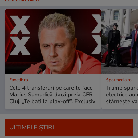
Fanatik.ro
Spotmedia.ro
Cele 4 transferuri pe care le face
Trump spune 
Marius Șumudică dacă preia CFR
electrice au 
Cluj. „Te bați la play-off”. Exclusiv
stârnește val
ULTIMELE ȘTIRI