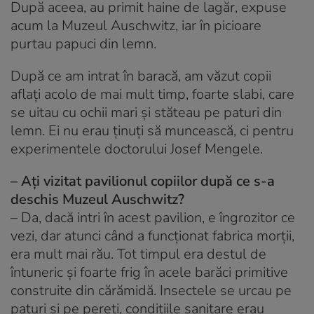
După aceea, au primit haine de lagăr, expuse
acum la Muzeul Auschwitz, iar în picioare
purtau papuci din lemn.
După ce am intrat în baracă, am văzut copii
aflați acolo de mai mult timp, foarte slabi, care
se uitau cu ochii mari și stăteau pe paturi din
lemn. Ei nu erau ținuți să muncească, ci pentru
experimentele doctorului Josef Mengele.
– Ați vizitat pavilionul copiilor după ce s-a
deschis Muzeul Auschwitz?
– Da, dacă intri în acest pavilion, e îngrozitor ce
vezi, dar atunci când a funcționat fabrica morții,
era mult mai rău. Tot timpul era destul de
întuneric și foarte frig în acele barăci primitive
construite din cărămidă. Insectele se urcau pe
paturi și pe pereți, condițiile sanitare erau