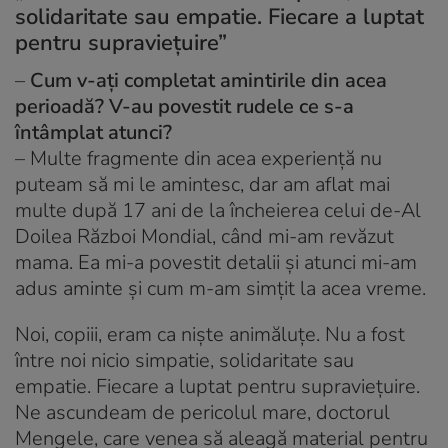
solidaritate sau empatie. Fiecare a luptat
pentru supraviețuire”
–
Cum v-ați completat amintirile din acea
perioadă? V-au povestit rudele ce s-a
întâmplat atunci?
– Multe fragmente din acea experiență nu
puteam să mi le amintesc, dar am aflat mai
multe după 17 ani de la încheierea celui de-Al
Doilea Război Mondial, când mi-am revăzut
mama. Ea mi-a povestit detalii și atunci mi-am
adus aminte și cum m-am simțit la acea vreme.
Noi, copiii, eram ca niște animăluțe. Nu a fost
între noi nicio simpatie, solidaritate sau
empatie. Fiecare a luptat pentru supraviețuire.
Ne ascundeam de pericolul mare, doctorul
Mengele, care venea să aleagă material pentru