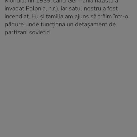
Mondial (în 1939, când Germania nazistă a
invadat Polonia, n.r.), iar satul nostru a fost
incendiat. Eu și familia am ajuns să trăim într-o
pădure unde funcționa un detașament de
partizani sovietici.