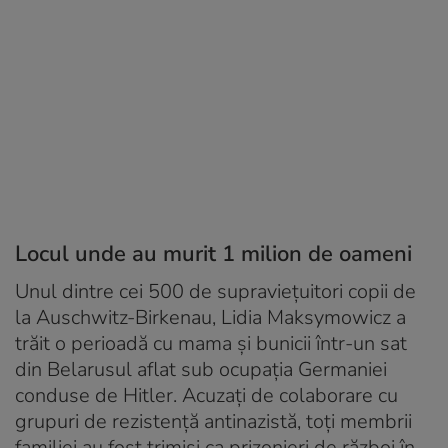
Locul unde au murit 1 milion de oameni
Unul dintre cei 500 de supraviețuitori copii de
la Auschwitz-Birkenau, Lidia Maksymowicz a
trăit o perioadă cu mama și bunicii într-un sat
din Belarusul aflat sub ocupația Germaniei
conduse de Hitler. Acuzați de colaborare cu
grupuri de rezistență antinazistă, toți membrii
familiei au fost trimiși ca prizonieri de război în