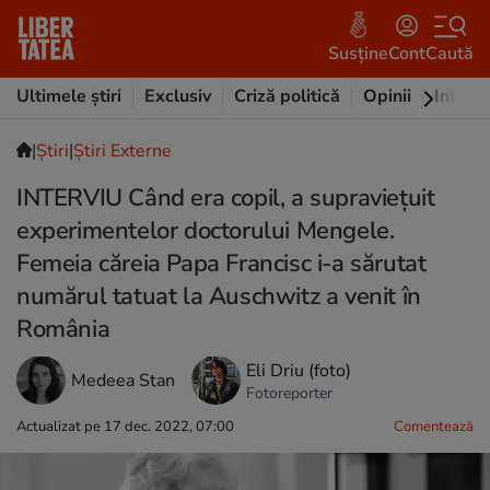
Susține
Cont
Caută
Ultimele știri
Exclusiv
Criză politică
Opinii
Intervi
|
Ştiri
|
Știri Externe
INTERVIU Când era copil, a supraviețuit
experimentelor doctorului Mengele.
Femeia căreia Papa Francisc i-a sărutat
numărul tatuat la Auschwitz a venit în
România
Eli Driu (foto)
Medeea Stan
Fotoreporter
Actualizat pe 17 dec. 2022, 07:00
Comentează