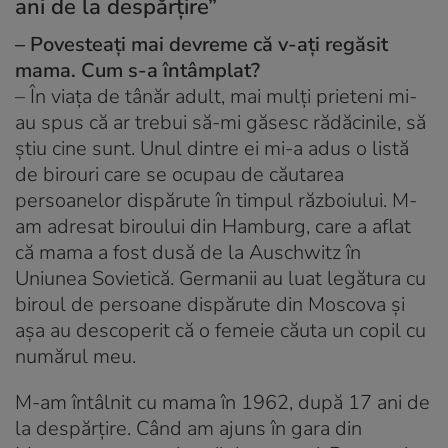
ani de la despărțire”
– Povesteați mai devreme că v-ați regăsit
mama. Cum s-a întâmplat?
– În viața de tânăr adult, mai mulți prieteni mi-
au spus că ar trebui să-mi găsesc rădăcinile, să
știu cine sunt. Unul dintre ei mi-a adus o listă
de birouri care se ocupau de căutarea
persoanelor dispărute în timpul războiului. M-
am adresat biroului din Hamburg, care a aflat
că mama a fost dusă de la Auschwitz în
Uniunea Sovietică. Germanii au luat legătura cu
biroul de persoane dispărute din Moscova și
așa au descoperit că o femeie căuta un copil cu
numărul meu.
M-am întâlnit cu mama în 1962, după 17 ani de
la despărțire. Când am ajuns în gara din