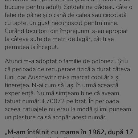
bucurie pentru adulți. Soldații ne dădeau câte o
felie de pâine și o cană de cafea sau ciocolată
cu lapte, un gust necunoscut pentru mine.
Curând locuitorii din împrejurimi s-au apropiat
la câteva sute de metri de lagăr, cât li se
permitea la început.
Atunci m-a adoptat o familie de polonezi. Știu
că perioada de recuperare fizică a durat câteva
luni, dar Auschwitz mi-a marcat copilăria și
tinerețea. N-ai cum să lași în urmă această
experiență. Nu mă simțeam bine că aveam
tatuat numărul 70072 pe braț. În perioada
aceea, tatuajele nu erau la modă și îmi puneam
un plasture ca să acopăr acest număr.
„M-am întâlnit cu mama în 1962, după 17