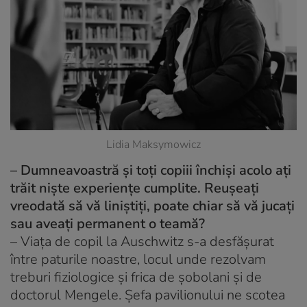
Lidia Maksymowicz
– Dumneavoastră și toți copiii închiși acolo ați
trăit niște experiențe cumplite. Reușeați
vreodată să vă liniștiți, poate chiar să vă jucați
sau aveați permanent o teamă?
– Viața de copil la Auschwitz s-a desfășurat
între paturile noastre, locul unde rezolvam
treburi fiziologice și frica de șobolani și de
doctorul Mengele. Șefa pavilionului ne scotea