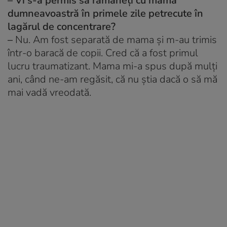
– Vi s-a permis să rămâneți cu mama
dumneavoastră în primele zile petrecute în
lagărul de concentrare?
–
Nu. Am fost separată de mama și m-au trimis
într-o baracă de copii. Cred că a fost primul
lucru traumatizant. Mama mi-a spus după mulți
ani, când ne-am regăsit, că nu știa dacă o să mă
mai vadă vreodată.