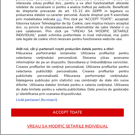
interesele si/sau profilul dvs., pentru a va oferi functionalitati aferente
difuzat apoi la televiziunile din Polonia și URSS.
retelelor de socializare si pentru a analiza traficul pe website. Beneficiati
de drepturile prevazute de art. 15-22 din GDPR in legatura cu
Povestea noastră au publicat-o mai multe ziare
prelucrarea datelor cu caracter personal. Aceste drepturi pot fi exercitate
prin modalitatea indicata
aici
. Prin click pe “ACCEPT TOATE”, acceptati
europene”
folosirea tuturor Tehnologiilor de tip Cookie, care implica inclusiv acceptul
dvs. cu privire la stocarea/accesarea informatiilor de catre Vendor-ii cu
care colaboram. Prin click pe “VREAU SA MODIFIC SETARILE
„Când Papa a auzit povestea mea, a avut
INDIVIDUAL” puteti schimba preferintele in mod individual, mai putin
cele legate de cookie strict necesare pentru functionarea website-ului.
lacrimi în ochi”
Atât noi, cât și partenerii noștri prelucrăm datele pentru a oferi:
Măsurarea performanței reclamelor. Utilizarea profilurilor pentru
– Cum v-ați simțit când ați revenit în Polonia?
selectarea conținutului personalizat. Stocarea și/sau accesarea
– După ce m-am întors din URSS, mi-am dat
informațiilor de pe un dispozitiv. Dezvoltarea și îmbunătățirea serviciilor.
Crearea profilurilor de conținut personalizat. Utilizarea profilurilor pentru
seama că viața mea nu este doar a mea și că
selectarea publicității personalizate. Crearea profilurilor pentru
publicitate personalizată. Măsurarea performanței conținutului.
am obligația față de cei care n-au supraviețuit
Înțelegerea publicului prin statistici sau combinații de date din surse
diferite. Utilizarea datelor limitate pentru a selecta conținutul. Utilizarea
să le povestesc tinerilor ce s-a întâmplat în
de date limitate pentru a selecta publicitatea. Date precise de geolocație
Auschwitz, ca să nu se mai repete.
și identificarea prin scanarea dispozitivului.
Listă parteneri (furnizori)
După o conferință ținută pentru tineri la un
ACCEPT TOATE
muzeu din Polonia, am primit o invitație să
vorbesc și în Italia. S-au organizat mai multe
VREAU SA MODIFIC SETARILE INDIVIDUAL
întâlniri acolo, iar cea mai importantă a fost cu