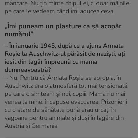
mâncare. Nu țin minte chipul ei, ci doar mâinile
pe care le vedeam când îmi aducea ceva.
„Îmi puneam un plasture ca să acopăr
numărul”
– În ianuarie 1945, după ce a ajuns Armata
Roșie la Auschwitz-ul părăsit de naziști, ați
ieșit din lagăr împreună cu mama
dumneavoastră?
– Nu. Pentru că Armata Roșie se apropia, în
Auschwitz era o atmosferă tot mai tensionată,
pe care o simțeam și noi, copiii. Mama nu mai
venea la mine, începuse evacuarea. Prizonierii
cu o stare de sănătate bună erau urcați în
vagoane pentru animale și duși în lagăre din
Austria și Germania.