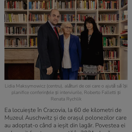
Lidia Maksymowicz (centru), alături de cei care o ajută să își
planifice conferințele și interviurile, Roberto Falletti și
Renata Rychlik
Ea locuiește în Cracovia, la 60 de kilometri de
Muzeul Auschwitz și de orașul polonezilor care
au adoptat-o când a ieșit din lagăr. Povestea ei