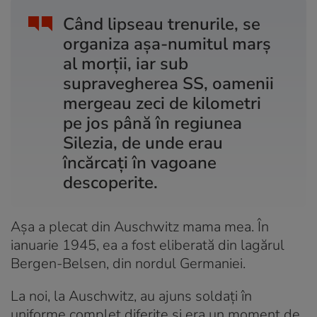
Când lipseau trenurile, se
organiza așa-numitul marș
al morții, iar sub
supravegherea SS, oamenii
mergeau zeci de kilometri
pe jos până în regiunea
Silezia, de unde erau
încărcați în vagoane
descoperite.
Așa a plecat din Auschwitz mama mea. În
ianuarie 1945, ea a fost eliberată din lagărul
Bergen-Belsen, din nordul Germaniei.
La noi, la Auschwitz, au ajuns soldați în
uniforme complet diferite și era un moment de