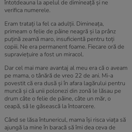
întotdeauna la apelul de dimineață și ne
verifica numerele.
Eram tratați la fel ca adulții. Dimineața,
primeam o felie de pâine neagră și la prânz
puțină zeamă maro, insuficientă pentru toți
copiii. Ne era permanent foame. Fiecare oră de
supraviețuire a fost un miracol.
Dar cel mai mare avantaj al meu era că o aveam
pe mama, o tânără de vreo 22 de ani. Mi-a
povestit că era dusă și în afara lagărului pentru
muncă și că unii polonezi din zonă le lăsau pe
drum câte o felie de pâine, câte un măr, o
ceapă, să le găsească la întoarcere.
Când se lăsa întunericul, mama își risca viața să
ajungă la mine în baracă să îmi dea ceva de