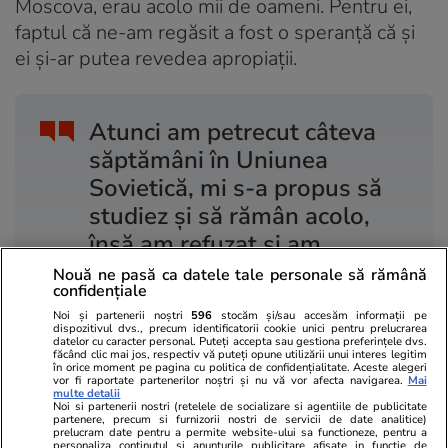
Moscova, erau acolo mii de oameni. Pentru ei,
faptul că ne-am regăsit a fost o speranță că și
ei și-ar putea revedea apropiații.
Atunci am petrecut câteva
săptămâni în Uniunea
Sovietică, mi s-a propus să
studiez și să rămân acolo,
însă am refuzat și am
hotărât să mă întorc în
Nouă ne pasă ca datele tale personale să rămână
confidențiale
Polonia, pentru că am fost
Noi și partenerii noștri
596
stocăm și/sau accesăm informații pe
crescută cu alte valori.
dispozitivul dvs., precum identificatorii cookie unici pentru prelucrarea
datelor cu caracter personal. Puteți accepta sau gestiona preferințele dvs.
făcând clic mai jos, respectiv vă puteți opune utilizării unui interes legitim
în orice moment pe pagina cu politica de confidențialitate. Aceste alegeri
vor fi raportate partenerilor noștri și nu vă vor afecta navigarea.
Mai
„Pentru birouri a fost un succes enorm că au
multe detalii
Noi si partenerii nostri (retelele de socializare si agentiile de publicitate
reușit să ne reunească. Au mediatizat acest
partenere, precum si furnizorii nostri de servicii de date analitice)
prelucram date pentru a permite website-ului sa functioneze, pentru a
fapt și s-a făcut un reportaj cu mine și mama,
personaliza continutul si anunturile publicitare afisate in functie de