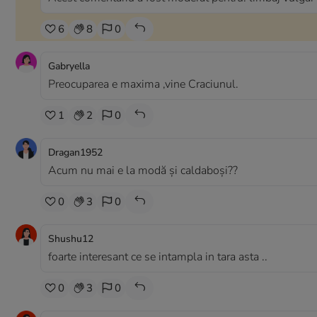
6
8
0
Gabryella
Preocuparea e maxima ,vine Craciunul.
1
2
0
Dragan1952
Acum nu mai e la modă și caldaboși??
0
3
0
Shushu12
foarte interesant ce se intampla in tara asta ..
0
3
0