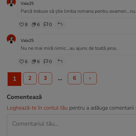
Vale25
Parcă trebuie să știe limba romana pentru examen...nu p
8
6
0
Vale25
Nu ne mai miră nimic...au ajuns de toată jena..
6
6
0
…
2
3
6
›
1
Comentează
Loghează-te în contul tău
pentru a adăuga comentarii și