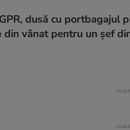
IGPR, dusă cu portbagajul pl
e din vânat pentru un șef di
11.12.2
11.12.2