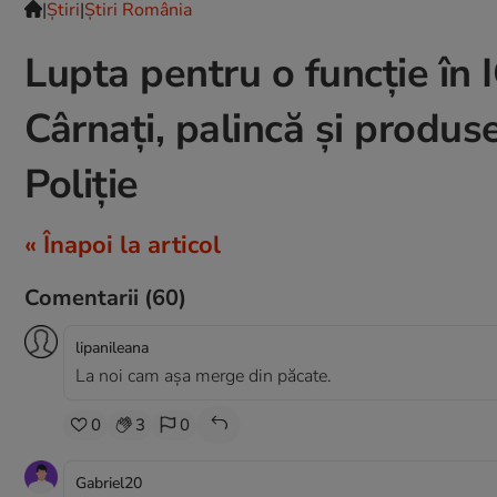
|
Ştiri
|
Știri România
Lupta pentru o funcție în 
Cârnați, palincă și produs
Poliție
« Înapoi la articol
Comentarii
(60)
lipanileana
La noi cam așa merge din păcate.
0
3
0
Gabriel20