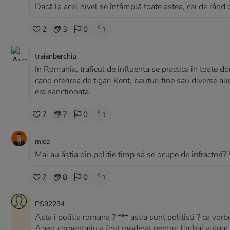
Dacă la acel nivel se întâmplă toate astea, cei de rând c
2
3
0
traianberchiu
In Romania, traficul de influenta se practica in toate d
cand oferirea de tigari Kent, bauturi fine sau diverse ali
era sanctionata.
7
7
0
mica
Mai au ăștia din poliție timp să se ocupe de infractori? 
7
8
0
PS92234
Asta i politia romana ? *** astia sunt politisti ? ca vor
Acest comentariu a fost moderat pentru: limbaj vulgar 