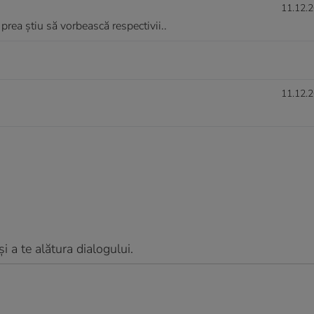
11.12.2
rea știu să vorbească respectivii..
11.12.2
 a te alătura dialogului.