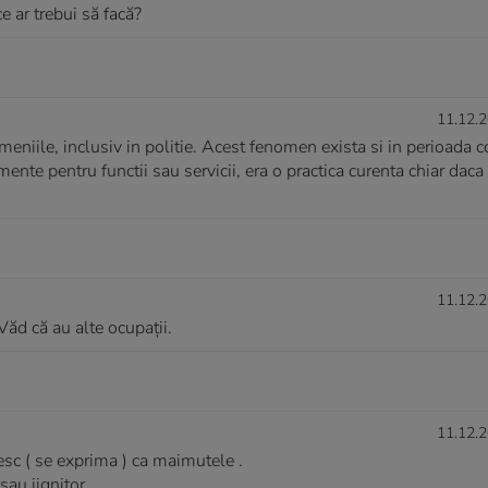
e ar trebui să facă?
11.12.2
omeniile, inclusiv in politie. Acest fenomen exista si in perioada
mente pentru functii sau servicii, era o practica curenta chiar daca 
11.12.2
Văd că au alte ocupații.
11.12.2
besc ( se exprima ) ca maimutele .
sau jignitor