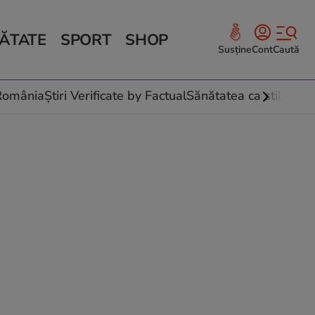
ĂTATE
SPORT
SHOP
Susține
Cont
Caută
Sănătate și Fitness
ce
 culinare
-România
Știri Verificate by Factual
Sănătatea ca stil de vi
 și legume
rea plantelor