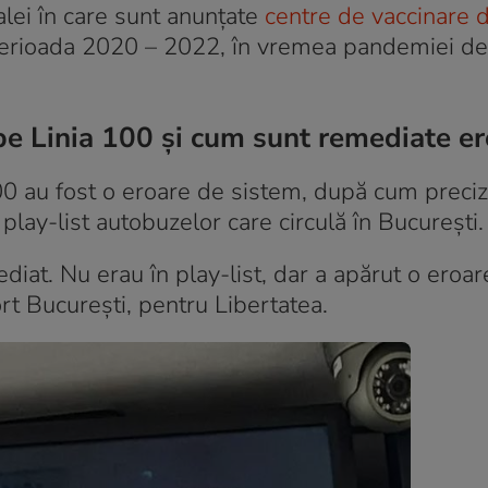
alei în care sunt anunțate
centre de vaccinare 
 perioada 2020 – 2022, în vremea pandemiei d
e Linia 100 și cum sunt remediate er
00 au fost o eroare de sistem, după cum preci
play-list autobuzelor care circulă în București.
ediat. Nu erau în play-list, dar a apărut o eroar
rt București, pentru Libertatea.