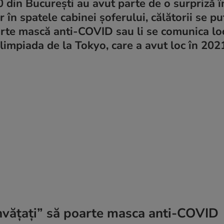
 din București au avut parte de o surpriză î
r în spatele cabinei șoferului, călătorii se p
oarte mască anti-COVID sau li se comunica lo
Olimpiada de la Tokyo, care a avut loc în 202
învățați” să poarte masca anti-COVID