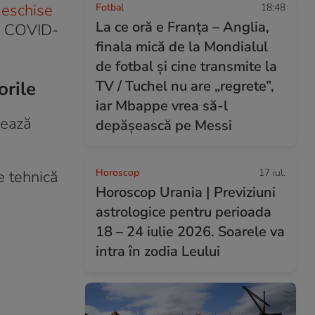
deschise
Fotbal
18:48
La ce oră e Franța – Anglia,
e COVID-
finala mică de la Mondialul
de fotbal și cine transmite la
orile
TV / Tuchel nu are „regrete”,
iar Mbappe vrea să-l
zează
depășească pe Messi
Horoscop
17 iul.
e tehnică
Horoscop Urania | Previziuni
astrologice pentru perioada
18 – 24 iulie 2026. Soarele va
intra în zodia Leului