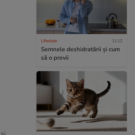
Lifestyle
11:12
Semnele deshidratării și cum
să o previi
și