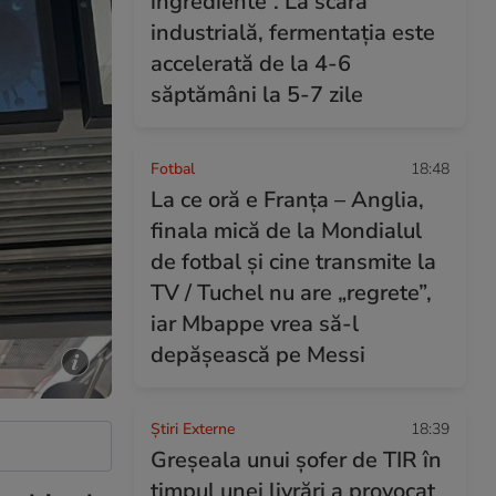
ingrediente”. La scară
industrială, fermentația este
accelerată de la 4-6
săptămâni la 5-7 zile
Fotbal
18:48
La ce oră e Franța – Anglia,
finala mică de la Mondialul
de fotbal și cine transmite la
TV / Tuchel nu are „regrete”,
iar Mbappe vrea să-l
depășească pe Messi
Știri Externe
18:39
Greșeala unui șofer de TIR în
timpul unei livrări a provocat