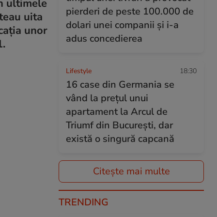
n ultimele
pierderi de peste 100.000 de
uteau uita
dolari unei companii și i-a
cația unor
adus concedierea
1.
Lifestyle
18:30
16 case din Germania se
vând la prețul unui
apartament la Arcul de
Triumf din București, dar
există o singură capcană
Citește mai multe
TRENDING