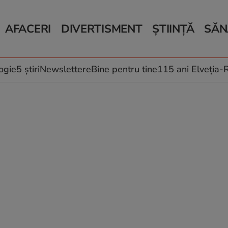
AFACERI
DIVERTISMENT
ȘTIINȚĂ
SĂN
Bani și Afaceri
Monden
Știri Știință
Știri 
Auto
Horoscop
Schimbări climati
Relații
Locuri de muncă
Muzică și Filme
Rețete
ogie
5 știri
Newslettere
Bine pentru tine
115 ani Elveția
Imobiliare.ro
Vacanțe și Cultură
Fructe
eJobs.ro
Îngriji