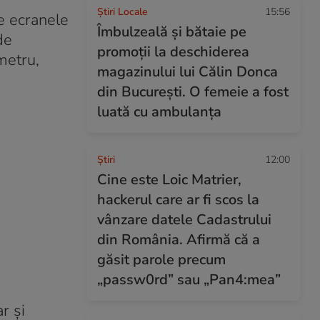
Știri Locale
15:56
e ecranele
Îmbulzeală și bătaie pe
de
promoții la deschiderea
metru,
magazinului lui Călin Donca
din București. O femeie a fost
luată cu ambulanța
Ştiri
12:00
Cine este Loic Matrier,
hackerul care ar fi scos la
vânzare datele Cadastrului
din România. Afirmă că a
găsit parole precum
„passw0rd” sau „Pan4:mea”
r și