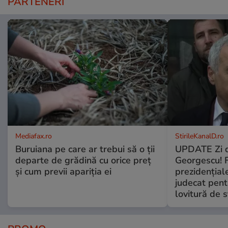
PARTENERI
Mediafax.ro
StirileKanalD.ro
Buruiana pe care ar trebui să o ții
UPDATE Zi d
departe de grădină cu orice preț
Georgescu! F
și cum previi apariția ei
prezidențiale
judecat pent
lovitură de s