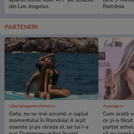
din Los Angeles
România
PARTENERI
Libertateapentrufemei.ro
Avantaje.ro
Gata, nu se mai ascund, e cuplul
Cum arată v
momentului în România! A ieșit
ce și-a făcut
soarele și pe strada ei, iar lui i-a
purtat ochel
pus Dumnezeu mâna în cap!
să nu sperii c