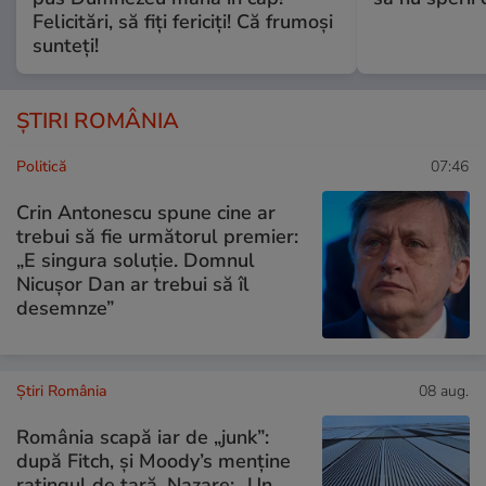
Felicitări, să fiți fericiți! Că frumoși
sunteți!
ȘTIRI ROMÂNIA
Politică
07:46
Crin Antonescu spune cine ar
trebui să fie următorul premier:
„E singura soluție. Domnul
Nicușor Dan ar trebui să îl
desemnze”
Știri România
08 aug.
România scapă iar de „junk”:
după Fitch, și Moody’s menține
ratingul de țară. Nazare: „Un