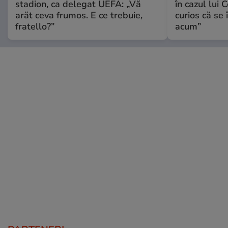
stadion, ca delegat UEFA: „Vă
în cazul lui 
arăt ceva frumos. E ce trebuie,
curios că se
fratello?”
acum”