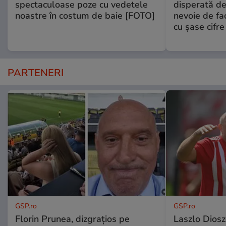
spectaculoase poze cu vedetele
disperată de 
noastre în costum de baie [FOTO]
nevoie de fac
cu şase cifre
PARTENERI
GSP.ro
GSP.ro
Florin Prunea, dizgrațios pe
Laszlo Diosz