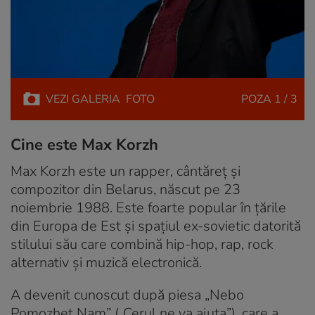
VEZI
GALERIA
FOTO
POZA
1 / 3
Cine este Max Korzh
Max Korzh este un rapper, cântăreț și
compozitor din Belarus, născut pe 23
noiembrie 1988. Este foarte popular în țările
din Europa de Est și spațiul ex-sovietic datorită
stilului său care combină hip-hop, rap, rock
alternativ și muzică electronică.
A devenit cunoscut după piesa „Nebo
Pomozhet Nam” („Cerul ne va ajuta”), care a