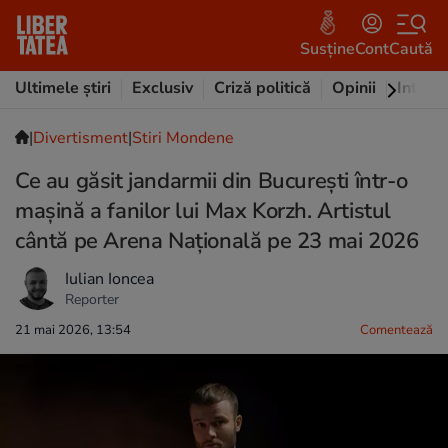
Susține
Cont
Caută
Ultimele știri
Exclusiv
Criză politică
Opinii
Intervi
|
Divertisment
|
Stiri Mondene
Ce au găsit jandarmii din București într-o
mașină a fanilor lui Max Korzh. Artistul
cântă pe Arena Națională pe 23 mai 2026
Iulian Ioncea
Reporter
21 mai 2026, 13:54
Comentează