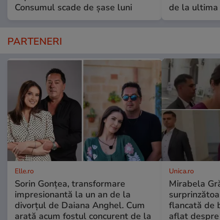
Consumul scade de șase luni
de la ultima
PARTENERI
Elle.ro
Unica.ro
Sorin Gonțea, transformare
Mirabela Gră
impresionantă la un an de la
surprinzătoar
divorțul de Daiana Anghel. Cum
flancată de 
arată acum fostul concurent de la
aflat despre