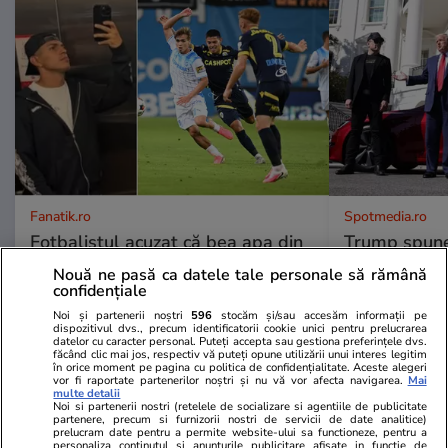
Fanatik.ro
Spotmedia.ro
Fotbalistul acuzat că bea apa din
Trump spune 
ghivece și florării, surprins de ce a
electrice au 
Nouă ne pasă ca datele tale personale să rămână
găsit în România: „Nu mă
stârnește val
confidențiale
așteptam la asta”
Noi și partenerii noștri
596
stocăm și/sau accesăm informații pe
dispozitivul dvs., precum identificatorii cookie unici pentru prelucrarea
datelor cu caracter personal. Puteți accepta sau gestiona preferințele dvs.
făcând clic mai jos, respectiv vă puteți opune utilizării unui interes legitim
în orice moment pe pagina cu politica de confidențialitate. Aceste alegeri
vor fi raportate partenerilor noștri și nu vă vor afecta navigarea.
Mai
ULTIMELE ȘTIRI
multe detalii
Noi si partenerii nostri (retelele de socializare si agentiile de publicitate
partenere, precum si furnizorii nostri de servicii de date analitice)
prelucram date pentru a permite website-ului sa functioneze, pentru a
Știri Externe
14:22
personaliza continutul si anunturile publicitare afisate in functie de