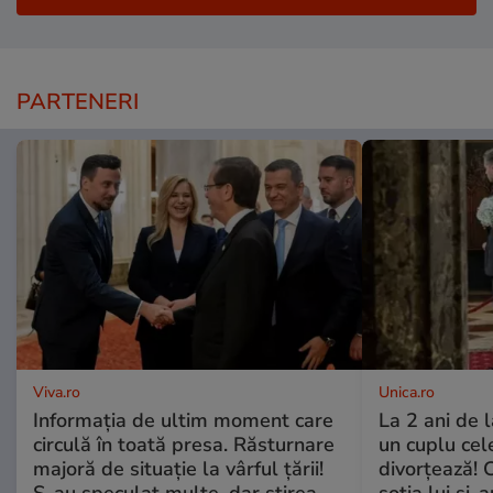
PARTENERI
Viva.ro
Unica.ro
Informația de ultim moment care
La 2 ani de 
circulă în toată presa. Răsturnare
un cuplu ce
majoră de situație la vârful țării!
divorțează! C
S-au speculat multe, dar știrea
soția lui și-