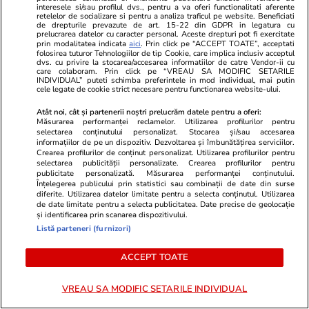
interesele si/sau profilul dvs., pentru a va oferi functionalitati aferente
Începe procesul istoric pentru uciderea lui
retelelor de socializare si pentru a analiza traficul pe website. Beneficiati
de drepturile prevazute de art. 15-22 din GDPR in legatura cu
Tupac Shakur, la aproape 30 de ani de la
prelucrarea datelor cu caracter personal. Aceste drepturi pot fi exercitate
prin modalitatea indicata
aici
. Prin click pe “ACCEPT TOATE”, acceptati
crimă. Cine este Dwayne „Keef D” Davis,
folosirea tuturor Tehnologiilor de tip Cookie, care implica inclusiv acceptul
dvs. cu privire la stocarea/accesarea informatiilor de catre Vendor-ii cu
acuzat că a fost creierul atacului
care colaboram. Prin click pe “VREAU SA MODIFIC SETARILE
INDIVIDUAL” puteti schimba preferintele in mod individual, mai putin
cele legate de cookie strict necesare pentru functionarea website-ului.
Atât noi, cât și partenerii noștri prelucrăm datele pentru a oferi:
Stiri Mondene
14:17
Măsurarea performanței reclamelor. Utilizarea profilurilor pentru
selectarea conținutului personalizat. Stocarea și/sau accesarea
Cât costă preparatele juraților „Chefi la cuțite”
informațiilor de pe un dispozitiv. Dezvoltarea și îmbunătățirea serviciilor.
Crearea profilurilor de conținut personalizat. Utilizarea profilurilor pentru
la Summer Well 2026: „Explozie de bucurie”.
selectarea publicității personalizate. Crearea profilurilor pentru
Ce poți mânca în ultima zi de festival
publicitate personalizată. Măsurarea performanței conținutului.
Înțelegerea publicului prin statistici sau combinații de date din surse
diferite. Utilizarea datelor limitate pentru a selecta conținutul. Utilizarea
de date limitate pentru a selecta publicitatea. Date precise de geolocație
și identificarea prin scanarea dispozitivului.
Stiri Mondene
13:34
Listă parteneri (furnizori)
Theo Rose, declarație de dragoste pentru
Anghel Damian, de ziua lui: „Cel mai tare mă
ACCEPT TOATE
bucură că ne-am potrivit noi”
VREAU SA MODIFIC SETARILE INDIVIDUAL