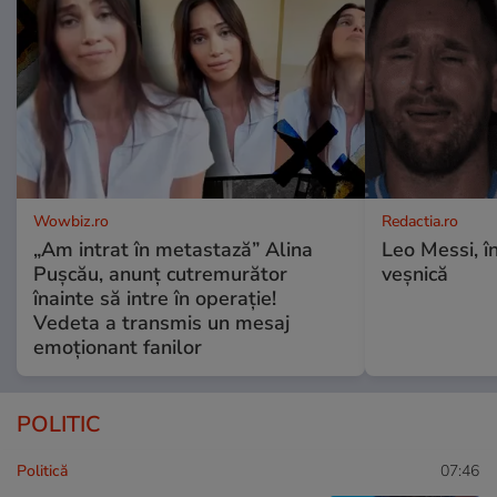
Wowbiz.ro
Redactia.ro
„Am intrat în metastază” Alina
Leo Messi, î
Pușcău, anunț cutremurător
veșnică
înainte să intre în operație!
Vedeta a transmis un mesaj
emoționant fanilor
POLITIC
Politică
07:46