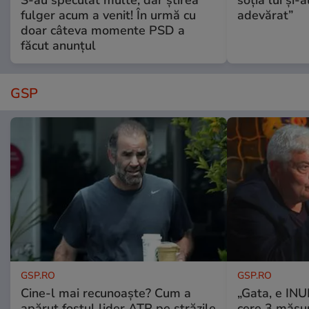
fulger acum a venit! În urmă cu
adevărat”
doar câteva momente PSD a
făcut anunțul
GSP
GSP.RO
GSP.RO
Cine-l mai recunoaște? Cum a
„Gata, e IN
apărut fostul lider ATP pe străzile
cere 3 măsu