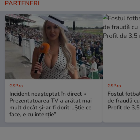
PARTENERI
GSP.ro
GSP.ro
Incident neașteptat în direct »
Fostul fotba
Prezentatoarea TV a arătat mai
de fraudă cu 
mult decât și-ar fi dorit: „Știe ce
Profit de 3,
face, e cu intenție”