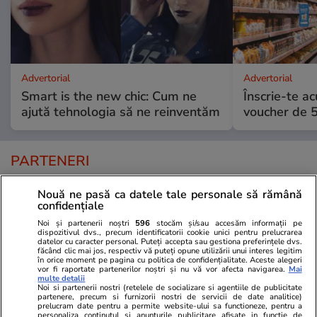
Advertorial
Advertorial
Smart is the new chic: Cum ne
Înscrie-te ac
ajută tehnologia să ne reinventăm
voucher de 5
PARTENERI
Nouă ne pasă ca datele tale personale să rămână
confidențiale
Noi și partenerii noștri
596
stocăm și/sau accesăm informații pe
dispozitivul dvs., precum identificatorii cookie unici pentru prelucrarea
datelor cu caracter personal. Puteți accepta sau gestiona preferințele dvs.
făcând clic mai jos, respectiv vă puteți opune utilizării unui interes legitim
în orice moment pe pagina cu politica de confidențialitate. Aceste alegeri
vor fi raportate partenerilor noștri și nu vă vor afecta navigarea.
Mai
multe detalii
Noi si partenerii nostri (retelele de socializare si agentiile de publicitate
partenere, precum si furnizorii nostri de servicii de date analitice)
prelucram date pentru a permite website-ului sa functioneze, pentru a
personaliza continutul si anunturile publicitare afisate in functie de