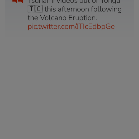
Tsunami videos out of Tonga
🇹🇴 this afternoon following
the Volcano Eruption.
pic.twitter.com/JTIcEdbpGe