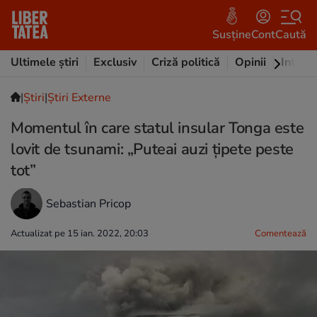
Susține
Cont
Caută
Ultimele știri
Exclusiv
Criză politică
Opinii
Intervi
|
Ştiri
|
Știri Externe
Momentul în care statul insular Tonga este
lovit de tsunami: „Puteai auzi țipete peste
tot”
Sebastian Pricop
Actualizat pe 15 ian. 2022, 20:03
Comentează