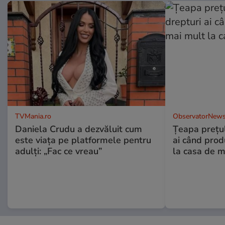
TVMania.ro
ObservatorNews
Daniela Crudu a dezvăluit cum
Țeapa prețulu
este viața pe platformele pentru
ai când prod
adulți: „Fac ce vreau”
la casa de m