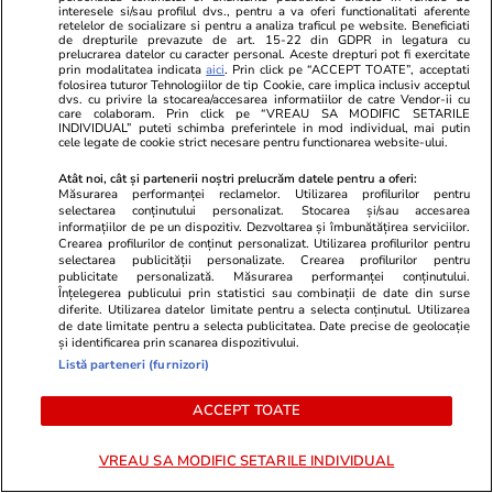
interesele si/sau profilul dvs., pentru a va oferi functionalitati aferente
retelelor de socializare si pentru a analiza traficul pe website. Beneficiati
de drepturile prevazute de art. 15-22 din GDPR in legatura cu
Wowbiz.ro
Redactia.ro
prelucrarea datelor cu caracter personal. Aceste drepturi pot fi exercitate
prin modalitatea indicata
aici
. Prin click pe “ACCEPT TOATE”, acceptati
Andreea Ibacka a izbucnit în
De nerecunos
folosirea tuturor Tehnologiilor de tip Cookie, care implica inclusiv acceptul
plâns! Ce a emoționat-o până la
total!! Cum 
dvs. cu privire la stocarea/accesarea informatiilor de catre Vendor-ii cu
care colaboram. Prin click pe “VREAU SA MODIFIC SETARILE
lacrimi pe vedetă: „Nu-mi mai e
Roman de la 
INDIVIDUAL” puteti schimba preferintele in mod individual, mai putin
cele legate de cookie strict necesare pentru functionarea website-ului.
rușine să fiu vulnerabilă”
Atât noi, cât și partenerii noștri prelucrăm datele pentru a oferi:
Măsurarea performanței reclamelor. Utilizarea profilurilor pentru
selectarea conținutului personalizat. Stocarea și/sau accesarea
POLITIC
informațiilor de pe un dispozitiv. Dezvoltarea și îmbunătățirea serviciilor.
Crearea profilurilor de conținut personalizat. Utilizarea profilurilor pentru
selectarea publicității personalizate. Crearea profilurilor pentru
Politică
18:37
publicitate personalizată. Măsurarea performanței conținutului.
Înțelegerea publicului prin statistici sau combinații de date din surse
diferite. Utilizarea datelor limitate pentru a selecta conținutul. Utilizarea
Sorin Grindeanu spune care
de date limitate pentru a selecta publicitatea. Date precise de geolocație
și identificarea prin scanarea dispozitivului.
este primul pas ca România să
Listă parteneri (furnizori)
aibă un guvern stabil după data
de 15 august
ACCEPT TOATE
VREAU SA MODIFIC SETARILE INDIVIDUAL