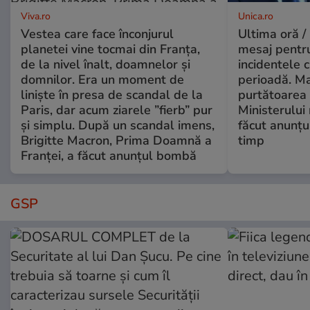
Viva.ro
Unica.ro
Vestea care face înconjurul
Ultima oră /
planetei vine tocmai din Franța,
mesaj pentr
de la nivel înalt, doamnelor și
incidentele 
domnilor. Era un moment de
perioadă. Ma
liniște în presa de scandal de la
purtătoarea 
Paris, dar acum ziarele ”fierb” pur
Ministerului
și simplu. După un scandal imens,
făcut anunțu
Brigitte Macron, Prima Doamnă a
timp
Franței, a făcut anunțul bombă
GSP