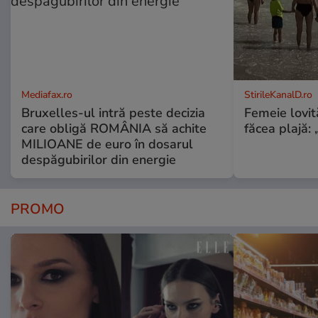
Mediafax.ro
StirileKanalD.ro
Bruxelles-ul intră peste decizia
Femeie lovit
care obligă ROMÂNIA să achite
făcea plajă: „
MILIOANE de euro în dosarul
despăgubirilor din energie
PROMO