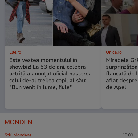
Elle.ro
Unica.ro
Este vestea momentului în
Mirabela Gră
showbiz! La 53 de ani, celebra
surprinzătoar
actriță a anunțat oficial nașterea
flancată de 
celui de-al treilea copil al său:
aflat despre
"Bun venit în lume, fiule"
de Apel
MONDEN
Stiri Mondene
19:00