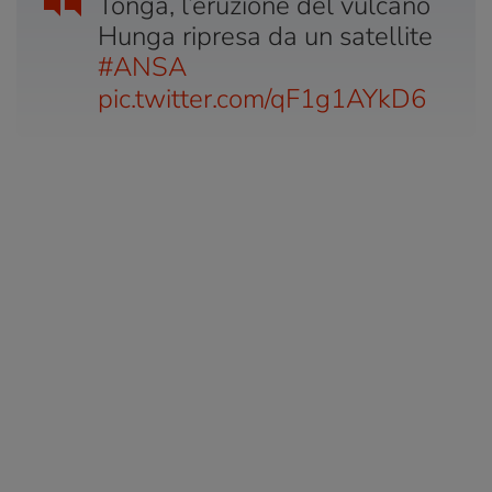
Tonga, l’eruzione del vulcano
Hunga ripresa da un satellite
#ANSA
pic.twitter.com/qF1g1AYkD6