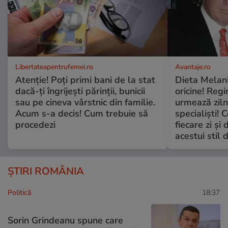
Libertateapentrufemei.ro
Avantaje.ro
Atenție! Poți primi bani de la stat
Dieta Melan
dacă-ți îngrijești părinții, bunicii
oricine! Regi
sau pe cineva vârstnic din familie.
urmează zilni
Acum s-a decis! Cum trebuie să
specialiști! 
procedezi
fiecare zi și 
acestui stil 
ȘTIRI ROMÂNIA
Politică
18:37
Sorin Grindeanu spune care