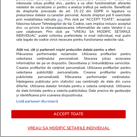
interesele si/sau profilul dvs., pentru a va oferi functionalitati aferente
retelelor de socializare si pentru a analiza traficul pe website. Beneficiati
de drepturile prevazute de art. 15-22 din GDPR in legatura cu
prelucrarea datelor cu caracter personal. Aceste drepturi pot fi exercitate
Citește mai multe
prin modalitatea indicata
aici
. Prin click pe “ACCEPT TOATE”, acceptati
folosirea tuturor Tehnologiilor de tip Cookie, care implica inclusiv acceptul
dvs. cu privire la stocarea/accesarea informatiilor de catre Vendor-ii cu
care colaboram. Prin click pe “VREAU SA MODIFIC SETARILE
INDIVIDUAL” puteti schimba preferintele in mod individual, mai putin
TRENDING
cele legate de cookie strict necesare pentru functionarea website-ului.
Atât noi, cât și partenerii noștri prelucrăm datele pentru a oferi:
Horoscop
23 iul.
Măsurarea performanței reclamelor. Utilizarea profilurilor pentru
selectarea conținutului personalizat. Stocarea și/sau accesarea
Horoscop 24 iulie 2026. Vărsătorii au unele
informațiilor de pe un dispozitiv. Dezvoltarea și îmbunătățirea serviciilor.
Crearea profilurilor de conținut personalizat. Utilizarea profilurilor pentru
probleme de la locul de muncă ce dispar de la
selectarea publicității personalizate. Crearea profilurilor pentru
publicitate personalizată. Măsurarea performanței conținutului.
sine, iar altele vor deveni mai ușor de rezolvat
Înțelegerea publicului prin statistici sau combinații de date din surse
diferite. Utilizarea datelor limitate pentru a selecta conținutul. Utilizarea
de date limitate pentru a selecta publicitatea. Date precise de geolocație
și identificarea prin scanarea dispozitivului.
Știri România
23 iul.
Listă parteneri (furnizori)
Rezultatele loto din 23 iulie 2026. Numerele
ACCEPT TOATE
câștigătoare extrase joi
VREAU SA MODIFIC SETARILE INDIVIDUAL
Știri România
23 iul.