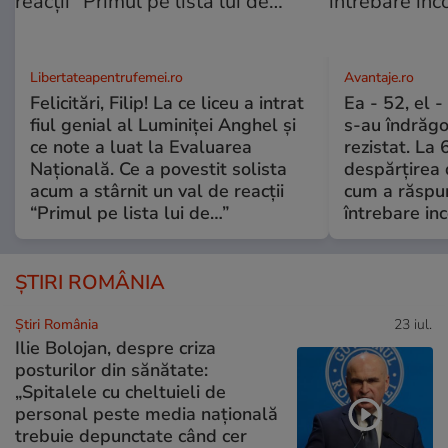
Libertateapentrufemei.ro
Avantaje.ro
Felicitări, Filip! La ce liceu a intrat
Ea - 52, el 
fiul genial al Luminiței Anghel și
s-au îndrăgos
ce note a luat la Evaluarea
rezistat. La 
Națională. Ce a povestit solista
despărțirea 
acum a stârnit un val de reacții
cum a răspu
“Primul pe lista lui de…”
întrebare i
ȘTIRI ROMÂNIA
Știri România
23 iul.
Ilie Bolojan, despre criza
posturilor din sănătate:
„Spitalele cu cheltuieli de
personal peste media națională
trebuie depunctate când cer