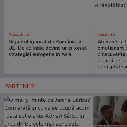
Adevarul.ro
Fanatik.ro
Gigantul ignorat de România și
Alexandru Ți
UE. De ce India devine un pilon al
emoționant 
strategiei europene în Asia
binecuvântar
bucurii pe c
le răsplătes
PARTENERI