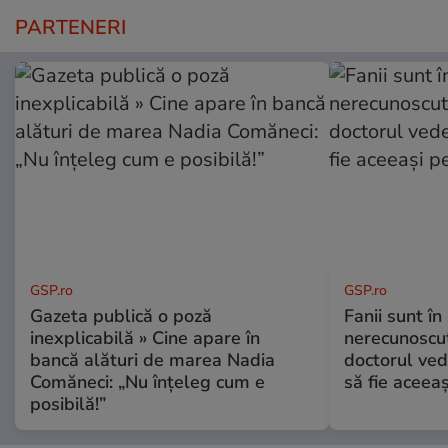
PARTENERI
GSP.ro
GSP.ro
Gazeta publică o poză
Fanii sunt în 
inexplicabilă » Cine apare în
nerecunoscut
bancă alături de marea Nadia
doctorul ved
Comăneci: „Nu înțeleg cum e
să fie aceea
posibilă!”