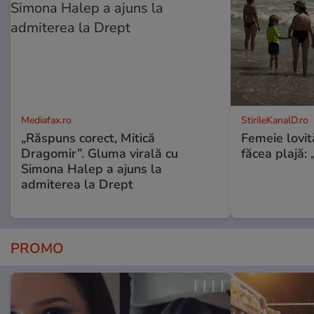
Mediafax.ro
StirileKanalD.ro
„Răspuns corect, Mitică
Femeie lovit
Dragomir”. Gluma virală cu
făcea plajă: „
Simona Halep a ajuns la
admiterea la Drept
PROMO