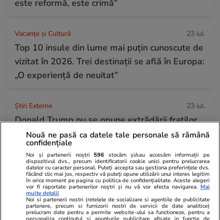
este reformă, este crimă”
Vacanțe și Cultură
23 iul.
Top 10 insule din lume mai puțin cunoscute de
vizitat în 2026. Trei destinații se află în Europa:
„O experiență de neuitat”
Știri Externe
23 iul.
Donald Trump nu se opune extrădării fraților
Tate în Marea Britanie, unde sunt acuzați de
Nouă ne pasă ca datele tale personale să rămână
confidențiale
noi infracțiuni de viol și trafic de persoane
Noi și partenerii noștri
596
stocăm și/sau accesăm informații pe
dispozitivul dvs., precum identificatorii cookie unici pentru prelucrarea
datelor cu caracter personal. Puteți accepta sau gestiona preferințele dvs.
făcând clic mai jos, respectiv vă puteți opune utilizării unui interes legitim
Știri România
23 iul.
în orice moment pe pagina cu politica de confidențialitate. Aceste alegeri
vor fi raportate partenerilor noștri și nu vă vor afecta navigarea.
Mai
Haos la admiterea ASE 2026: candidaților li
multe detalii
Noi si partenerii nostri (retelele de socializare si agentiile de publicitate
se cere jumătate din taxa de școlarizare
partenere, precum si furnizorii nostri de servicii de date analitice)
prelucram date pentru a permite website-ului sa functioneze, pentru a
înainte de a afla unde au fost repartizați
personaliza continutul si anunturile publicitare afisate in functie de