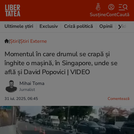
Susține
Cont
Caută
Ultimele știri
Exclusiv
Criză politică
Opinii
Video
|
Ştiri
|
Știri Externe
Momentul în care drumul se crapă și
înghite o mașină, în Singapore, unde se
află și David Popovici | VIDEO
Mihai Toma
Jurnalist
31 iul. 2025, 06:45
Comentează