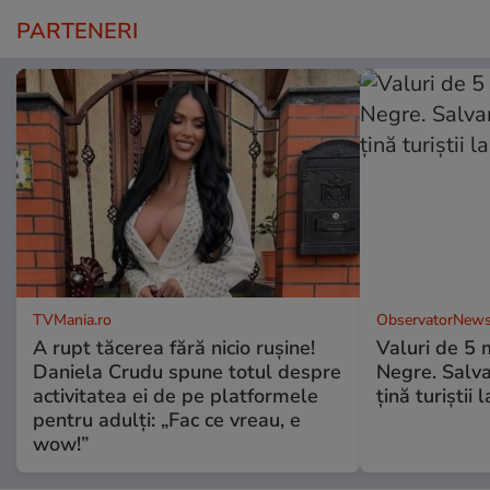
PARTENERI
TVMania.ro
ObservatorNews
A rupt tăcerea fără nicio rușine!
Valuri de 5 m
Daniela Crudu spune totul despre
Negre. Salva
activitatea ei de pe platformele
ţină turiştii 
pentru adulți: „Fac ce vreau, e
wow!”