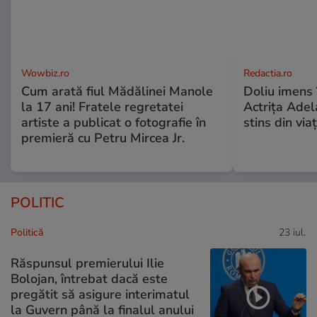
Wowbiz.ro
Redactia.ro
Cum arată fiul Mădălinei Manole
Doliu imens 
la 17 ani! Fratele regretatei
Actrița Adel
artiste a publicat o fotografie în
stins din via
premieră cu Petru Mircea Jr.
POLITIC
Politică
23 iul.
Răspunsul premierului Ilie
Bolojan, întrebat dacă este
pregătit să asigure interimatul
la Guvern până la finalul anului