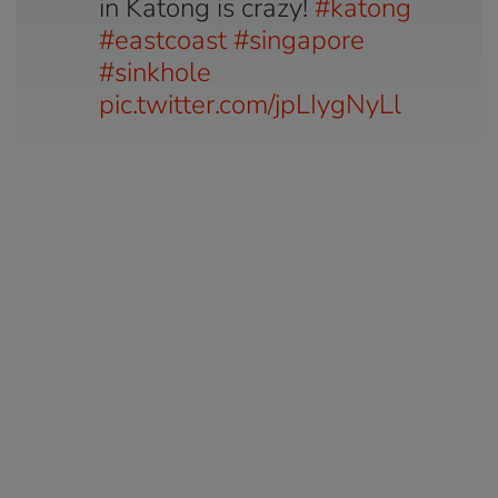
in Katong is crazy!
#katong
#eastcoast
#singapore
#sinkhole
pic.twitter.com/jpLIygNyLl