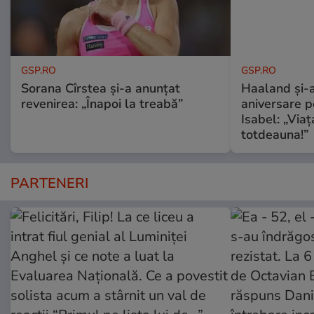
GSP.RO
GSP.RO
Sorana Cîrstea și-a anunțat
Haaland și-a
revenirea: „Înapoi la treabă”
aniversare pe
Isabel: „Via
totdeauna!”
PARTENERI