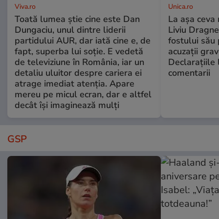
Viva.ro
Unica.ro
Toată lumea știe cine este Dan
La așa ceva 
Dungaciu, unul dintre liderii
Liviu Dragne
partidului AUR, dar iată cine e, de
fostului său 
fapt, superba lui soție. E vedetă
acuzații grav
de televiziune în România, iar un
Declarațiile 
detaliu uluitor despre cariera ei
comentarii
atrage imediat atenția. Apare
mereu pe micul ecran, dar e altfel
decât își imaginează mulți
GSP