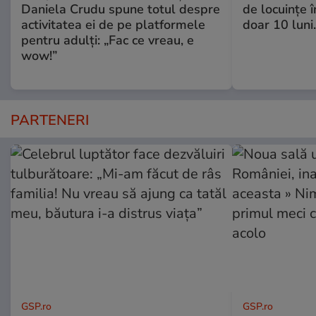
Daniela Crudu spune totul despre
de locuinţe î
activitatea ei de pe platformele
doar 10 luni
pentru adulți: „Fac ce vreau, e
wow!”
PARTENERI
GSP.ro
GSP.ro