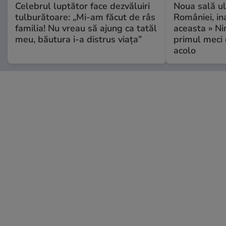
Celebrul luptător face dezvăluiri
Noua sală u
tulburătoare: „Mi-am făcut de râs
României, i
familia! Nu vreau să ajung ca tatăl
aceasta » Ni
meu, băutura i-a distrus viața”
primul meci 
acolo