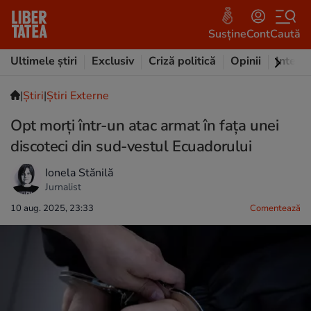
Susține
Cont
Caută
Ultimele știri
Exclusiv
Criză politică
Opinii
Intervi
|
Ştiri
|
Știri Externe
Opt morți într-un atac armat în fața unei
discoteci din sud-vestul Ecuadorului
Ionela Stănilă
Jurnalist
10 aug. 2025, 23:33
Comentează