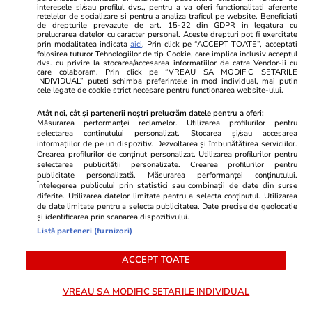
interesele si/sau profilul dvs., pentru a va oferi functionalitati aferente
retelelor de socializare si pentru a analiza traficul pe website. Beneficiati
Cum să gătești în 2 ore pentru
de drepturile prevazute de art. 15-22 din GDPR in legatura cu
prelucrarea datelor cu caracter personal. Aceste drepturi pot fi exercitate
toată săptămâna – 5 idei de
prin modalitatea indicata
aici
. Prin click pe “ACCEPT TOATE”, acceptati
folosirea tuturor Tehnologiilor de tip Cookie, care implica inclusiv acceptul
mese pentru 7 zile
dvs. cu privire la stocarea/accesarea informatiilor de catre Vendor-ii cu
care colaboram. Prin click pe “VREAU SA MODIFIC SETARILE
INDIVIDUAL” puteti schimba preferintele in mod individual, mai putin
cele legate de cookie strict necesare pentru functionarea website-ului.
Atât noi, cât și partenerii noștri prelucrăm datele pentru a oferi:
Măsurarea performanței reclamelor. Utilizarea profilurilor pentru
Lifestyle
21 iul.
selectarea conținutului personalizat. Stocarea și/sau accesarea
informațiilor de pe un dispozitiv. Dezvoltarea și îmbunătățirea serviciilor.
Crearea profilurilor de conținut personalizat. Utilizarea profilurilor pentru
selectarea publicității personalizate. Crearea profilurilor pentru
Ghidul udării corecte pe timp de
publicitate personalizată. Măsurarea performanței conținutului.
caniculă: când, cât şi cum udăm
Înțelegerea publicului prin statistici sau combinații de date din surse
diferite. Utilizarea datelor limitate pentru a selecta conținutul. Utilizarea
plantele
de date limitate pentru a selecta publicitatea. Date precise de geolocație
și identificarea prin scanarea dispozitivului.
Listă parteneri (furnizori)
ACCEPT TOATE
Lifestyle
15 iul.
VREAU SA MODIFIC SETARILE INDIVIDUAL