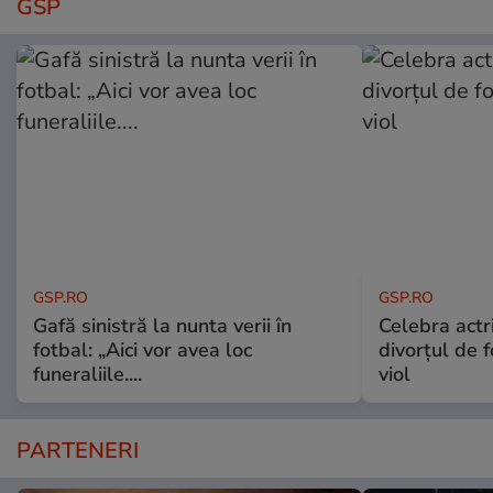
GSP
GSP.RO
GSP.RO
Gafă sinistră la nunta verii în
Celebra actri
fotbal: „Aici vor avea loc
divorțul de f
funeraliile....
viol
PARTENERI