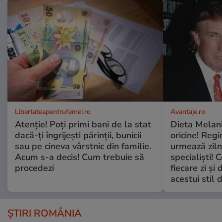
Libertateapentrufemei.ro
Avantaje.ro
Atenție! Poți primi bani de la stat
Dieta Melan
dacă-ți îngrijești părinții, bunicii
oricine! Regi
sau pe cineva vârstnic din familie.
urmează zilni
Acum s-a decis! Cum trebuie să
specialiști! 
procedezi
fiecare zi și 
acestui stil 
ȘTIRI ROMÂNIA