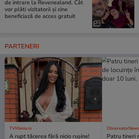
de intrare la Revenealand. Cât
vor plăti vizitatorii și cine
beneficiază de acces gratuit
PARTENERI
TVMania.ro
ObservatorNews
A rupt tăcerea fără nicio rușine!
Patru tineri