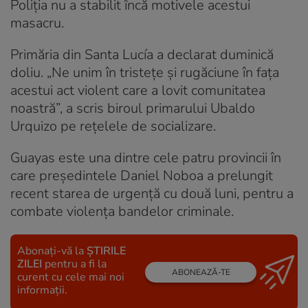
Poliția nu a stabilit încă motivele acestui
masacru.
Primăria din Santa Lucía a declarat duminică
doliu. „Ne unim în tristețe și rugăciune în fața
acestui act violent care a lovit comunitatea
noastră”, a scris biroul primarului Ubaldo
Urquizo pe rețelele de socializare.
Guayas este una dintre cele patru provincii în
care președintele Daniel Noboa a prelungit
recent starea de urgență cu două luni, pentru a
combate violența bandelor criminale.
Abonați-vă la
ȘTIRILE
ZILEI
pentru a fi la
ABONEAZĂ-TE
curent cu cele mai noi
informații.