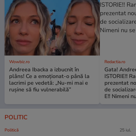
Wowbiz.ro
Redactia.ro
Andreea Ibacka a izbucnit în
Gata! Andre
plâns! Ce a emoționat-o până la
ISTORIE!! Ra
lacrimi pe vedetă: „Nu-mi mai e
prezentat no
rușine să fiu vulnerabilă”
de socializa
E!! Nimeni nu
POLITIC
Politică
25 iul.