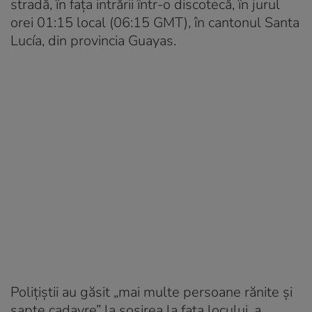
stradă, în fața intrării într-o discotecă, în jurul
orei 01:15 local (06:15 GMT), în cantonul Santa
Lucía, din provincia Guayas.
Polițiștii au găsit „mai multe persoane rănite și
șapte cadavre” la sosirea la fața locului, a