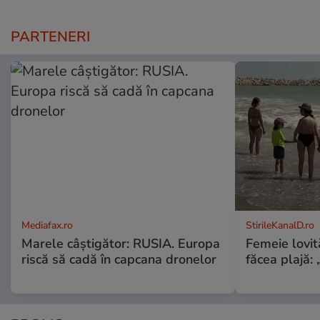
PARTENERI
Mediafax.ro
StirileKanalD.ro
Marele câștigător: RUSIA. Europa
Femeie lovit
riscă să cadă în capcana dronelor
făcea plajă: „