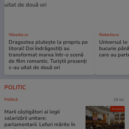
Wowbiz.ro
Redactia.ro
Dragostea plutește la propriu pe
Universul le
litoral! Doi îndrăgostiți au
bucurie până
transformat marea într-o scenă
care au part
de film romantic. Turiștii prezenți
s-au uitat de două ori
POLITIC
Politică
24 iul.
Analiză
Marii câștigători ai legii
salarizării unitare:
parlamentarii. Lefuri mărite în