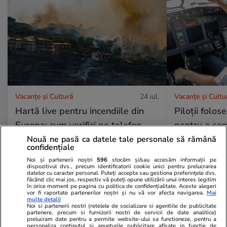
Vacanțe și Cultură
24 iul.
Vacanțe și Cultu
Hartă live pentru incendiile din
Piloții folos
Europa: cum verifici pe telefon
pentru a se
dacă vacanța îți este pusă în
bordul avioa
Nouă ne pasă ca datele tale personale să rămână
confidențiale
pericol
să fie atenți 
Noi și partenerii noștri
596
stocăm și/sau accesăm informații pe
dispozitivul dvs., precum identificatorii cookie unici pentru prelucrarea
datelor cu caracter personal. Puteți accepta sau gestiona preferințele dvs.
făcând clic mai jos, respectiv vă puteți opune utilizării unui interes legitim
în orice moment pe pagina cu politica de confidențialitate. Aceste alegeri
vor fi raportate partenerilor noștri și nu vă vor afecta navigarea.
Mai
multe detalii
Noi si partenerii nostri (retelele de socializare si agentiile de publicitate
Horoscop
24 iul.
partenere, precum si furnizorii nostri de servicii de date analitice)
prelucram date pentru a permite website-ului sa functioneze, pentru a
Horoscop 25 iulie 2026.
personaliza continutul si anunturile publicitare afisate in functie de