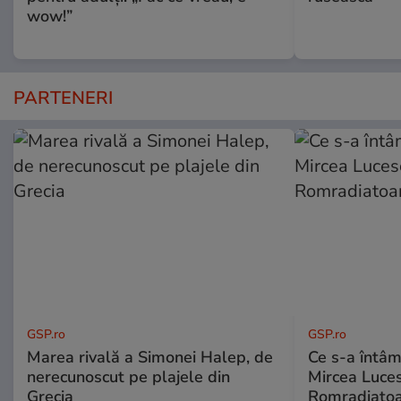
wow!”
PARTENERI
GSP.ro
GSP.ro
Marea rivală a Simonei Halep, de
Ce s-a întâmp
nerecunoscut pe plajele din
Mircea Luces
Grecia
Romradiatoa