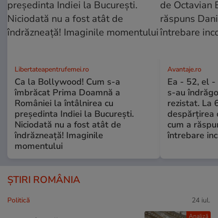
Libertateapentrufemei.ro
Avantaje.ro
Ca la Bollywood! Cum s-a
Ea - 52, el 
îmbrăcat Prima Doamnă a
s-au îndrăgos
României la întâlnirea cu
rezistat. La 
președinta Indiei la București.
despărțirea 
Niciodată nu a fost atât de
cum a răspu
îndrăzneață! Imaginile
întrebare i
momentului
ȘTIRI ROMÂNIA
Politică
24 iul.
Analiză