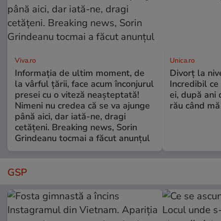
Viva.ro
Unica.ro
Informația de ultim moment, de
Divorț la nive
la vârful țării, face acum înconjurul
Incredibil ce
presei cu o viteză neașteptată!
ei, după ani 
Nimeni nu credea că se va ajunge
rău când mă
până aici, dar iată-ne, dragi
cetățeni. Breaking news, Sorin
Grindeanu tocmai a făcut anunțul
GSP