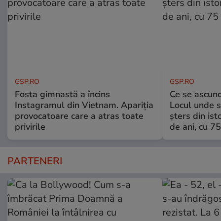
GSP.RO
GSP.RO
Fosta gimnastă a încins
Ce se ascund
Instagramul din Vietnam. Apariția
Locul unde s-
provocatoare care a atras toate
șters din ist
privirile
de ani, cu 7
PARTENERI