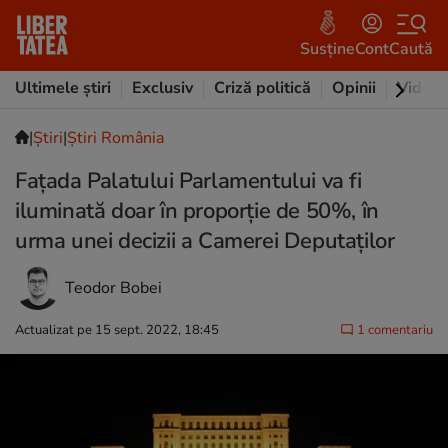
Susține
Cont
Caută
Ultimele știri
Exclusiv
Criză politică
Opinii
Video
|
Ştiri
|
Știri România
Fațada Palatului Parlamentului va fi
iluminată doar în proporție de 50%, în
urma unei decizii a Camerei Deputaților
Teodor Bobei
Actualizat pe 15 sept. 2022, 18:45
1 comentariu