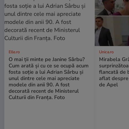
Elle.ro
Unica.ro
O mai ții minte pe Janine Sârbu?
Mirabela Gră
Cum arată și cu ce se ocupă acum
surprinzătoar
fosta soție a lui Adrian Sârbu și
flancată de 
unul dintre cele mai apreciate
aflat despre
modele din anii 90. A fost
de Apel
decorată recent de Ministerul
Culturii din Franța. Foto