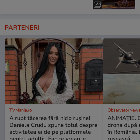
PARTENERI
TVMania.ro
ObservatorNews
A rupt tăcerea fără nicio rușine!
ANIMAŢIE. C
Daniela Crudu spune totul despre
drona după 
activitatea ei de pe platformele
în România. In
pentru adulți: „Fac ce vreau, e
rusească