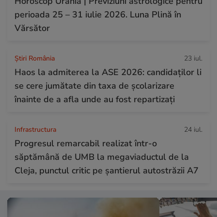
Horoscop Urania | Previziuni astrologice pentru
perioada 25 – 31 iulie 2026. Luna Plină în
Vărsător
Știri România
23 iul.
Haos la admiterea la ASE 2026: candidaților li
se cere jumătate din taxa de școlarizare
înainte de a afla unde au fost repartizați
Infrastructura
24 iul.
Progresul remarcabil realizat într-o
săptămână de UMB la megaviaductul de la
Cleja, punctul critic pe șantierul autostrăzii A7