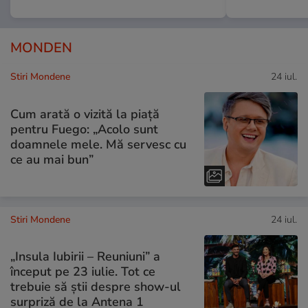
MONDEN
Stiri Mondene
24 iul.
Cum arată o vizită la piață
pentru Fuego: „Acolo sunt
doamnele mele. Mă servesc cu
ce au mai bun”
Stiri Mondene
24 iul.
„Insula Iubirii – Reuniuni” a
început pe 23 iulie. Tot ce
trebuie să știi despre show-ul
surpriză de la Antena 1