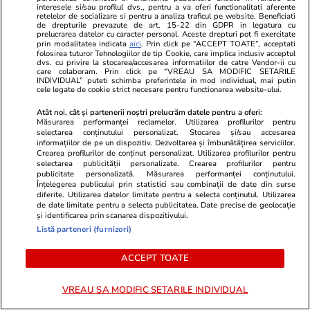
interesele si/sau profilul dvs., pentru a va oferi functionalitati aferente
Balanțele pot descoperi că au
retelelor de socializare si pentru a analiza traficul pe website. Beneficiati
de drepturile prevazute de art. 15-22 din GDPR in legatura cu
resurse nebănuite, când au
prelucrarea datelor cu caracter personal. Aceste drepturi pot fi exercitate
prin modalitatea indicata
aici
. Prin click pe “ACCEPT TOATE”, acceptati
impresia că nu vor mai scăpa de
folosirea tuturor Tehnologiilor de tip Cookie, care implica inclusiv acceptul
dvs. cu privire la stocarea/accesarea informatiilor de catre Vendor-ii cu
probleme
care colaboram. Prin click pe “VREAU SA MODIFIC SETARILE
INDIVIDUAL” puteti schimba preferintele in mod individual, mai putin
cele legate de cookie strict necesare pentru functionarea website-ului.
Atât noi, cât și partenerii noștri prelucrăm datele pentru a oferi:
Lifestyle
17 iul.
Măsurarea performanței reclamelor. Utilizarea profilurilor pentru
selectarea conținutului personalizat. Stocarea și/sau accesarea
informațiilor de pe un dispozitiv. Dezvoltarea și îmbunătățirea serviciilor.
Crearea profilurilor de conținut personalizat. Utilizarea profilurilor pentru
De ce să nu păstrezi cartofii
selectarea publicității personalizate. Crearea profilurilor pentru
publicitate personalizată. Măsurarea performanței conținutului.
lângă ceapă
Înțelegerea publicului prin statistici sau combinații de date din surse
diferite. Utilizarea datelor limitate pentru a selecta conținutul. Utilizarea
de date limitate pentru a selecta publicitatea. Date precise de geolocație
și identificarea prin scanarea dispozitivului.
Listă parteneri (furnizori)
ACCEPT TOATE
Lifestyle
20 iul.
VREAU SA MODIFIC SETARILE INDIVIDUAL
Ce este batch cooking și cum îți