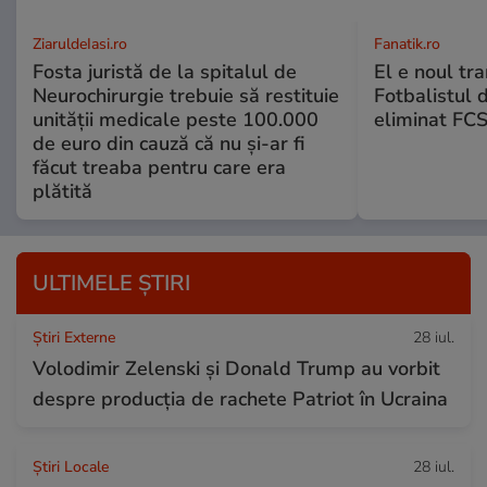
ZiaruldeIasi.ro
Fanatik.ro
Fosta juristă de la spitalul de
El e noul tra
Neurochirurgie trebuie să restituie
Fotbalistul 
unității medicale peste 100.000
eliminat FCS
de euro din cauză că nu și-ar fi
făcut treaba pentru care era
plătită
ULTIMELE ȘTIRI
Știri Externe
28 iul.
Volodimir Zelenski și Donald Trump au vorbit
despre producția de rachete Patriot în Ucraina
Știri Locale
28 iul.