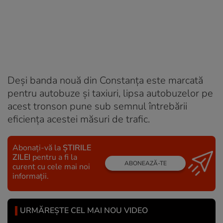
Deși banda nouă din Constanța este marcată
pentru autobuze și taxiuri, lipsa autobuzelor pe
acest tronson pune sub semnul întrebării
eficiența acestei măsuri de trafic.
Abonați-vă la
ȘTIRILE
ZILEI
pentru a fi la
ABONEAZĂ-TE
curent cu cele mai noi
informații.
URMĂREȘTE CEL MAI NOU VIDEO