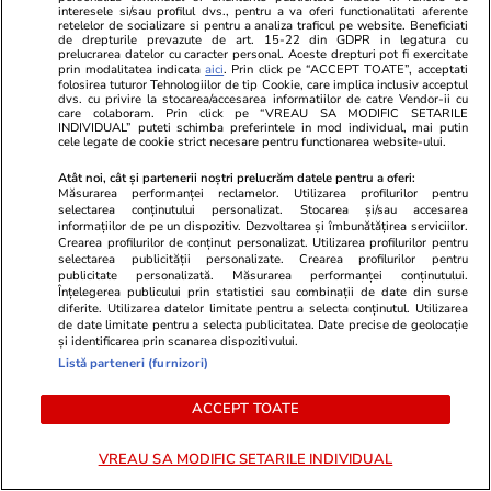
Lifestyle
28 iul.
Vacanțe și Cultu
interesele si/sau profilul dvs., pentru a va oferi functionalitati aferente
retelelor de socializare si pentru a analiza traficul pe website. Beneficiati
Amendă de 350 de euro pentru
Unde se află
de drepturile prevazute de art. 15-22 din GDPR in legatura cu
prelucrarea datelor cu caracter personal. Aceste drepturi pot fi exercitate
șoferii care lasă mașina pornită ca
din lume și 
prin modalitatea indicata
aici
. Prin click pe “ACCEPT TOATE”, acceptati
folosirea tuturor Tehnologiilor de tip Cookie, care implica inclusiv acceptul
să-și cumpere cafea sau gustări,
la ea: nu are
dvs. cu privire la stocarea/accesarea informatiilor de catre Vendor-ii cu
care colaboram. Prin click pe “VREAU SA MODIFIC SETARILE
în Grecia
electricitate
INDIVIDUAL” puteti schimba preferintele in mod individual, mai putin
cele legate de cookie strict necesare pentru functionarea website-ului.
Atât noi, cât și partenerii noștri prelucrăm datele pentru a oferi:
Măsurarea performanței reclamelor. Utilizarea profilurilor pentru
selectarea conținutului personalizat. Stocarea și/sau accesarea
informațiilor de pe un dispozitiv. Dezvoltarea și îmbunătățirea serviciilor.
Lifestyle
26 iul.
Crearea profilurilor de conținut personalizat. Utilizarea profilurilor pentru
selectarea publicității personalizate. Crearea profilurilor pentru
publicitate personalizată. Măsurarea performanței conținutului.
Înțelegerea publicului prin statistici sau combinații de date din surse
Ploaia de meteori Delta
diferite. Utilizarea datelor limitate pentru a selecta conținutul. Utilizarea
de date limitate pentru a selecta publicitatea. Date precise de geolocație
Aquaride 2026: când o poți
și identificarea prin scanarea dispozitivului.
Listă parteneri (furnizori)
vedea cel mai bine
ACCEPT TOATE
VREAU SA MODIFIC SETARILE INDIVIDUAL
Auto
27 iul.