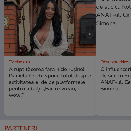
TVMania.ro
ObservatorNews
A rupt tăcerea fără nicio rușine!
O influencer
Daniela Crudu spune totul despre
de suc cu Ro
activitatea ei de pe platformele
ANAF-ul. Ce
pentru adulți: „Fac ce vreau, e
Simona
wow!”
PARTENERI