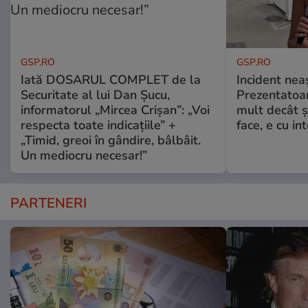
GSP.RO
GSP.RO
Iată DOSARUL COMPLET de la
Incident neaș
Securitate al lui Dan Șucu,
Prezentatoa
informatorul „Mircea Crișan”: „Voi
mult decât și
respecta toate indicațiile” +
face, e cu int
„Timid, greoi în gândire, bâlbâit.
Un mediocru necesar!”
PARTENERI