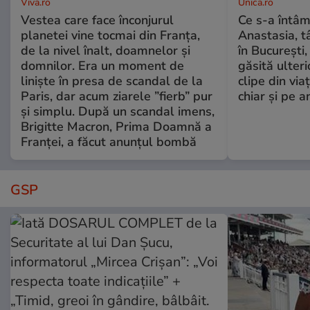
Viva.ro
Unica.ro
Vestea care face înconjurul
Ce s-a întâm
planetei vine tocmai din Franța,
Anastasia, t
de la nivel înalt, doamnelor și
în București,
domnilor. Era un moment de
găsită ulter
liniște în presa de scandal de la
clipe din via
Paris, dar acum ziarele ”fierb” pur
chiar și pe a
și simplu. După un scandal imens,
Brigitte Macron, Prima Doamnă a
Franței, a făcut anunțul bombă
GSP