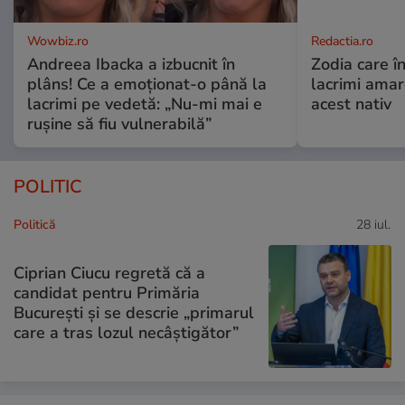
Wowbiz.ro
Redactia.ro
Andreea Ibacka a izbucnit în
Zodia care în
plâns! Ce a emoționat-o până la
lacrimi ama
lacrimi pe vedetă: „Nu-mi mai e
acest nativ
rușine să fiu vulnerabilă”
POLITIC
Politică
28 iul.
Ciprian Ciucu regretă că a
candidat pentru Primăria
București și se descrie „primarul
care a tras lozul necâștigător”