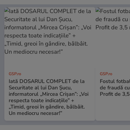
GSP.ro
GSP.ro
Iată DOSARUL COMPLET de la
Fostul fotba
Securitate al lui Dan Șucu,
de fraudă cu 
informatorul „Mircea Crișan”: „Voi
Profit de 3,
respecta toate indicațiile” +
„Timid, greoi în gândire, bâlbâit.
Un mediocru necesar!”