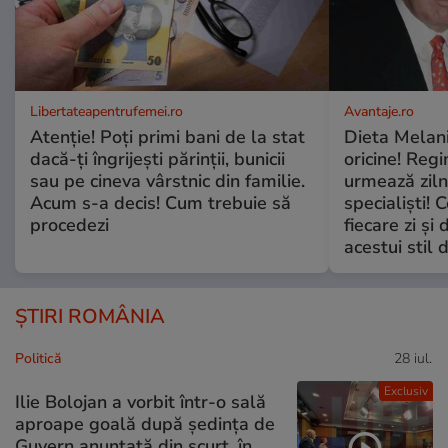
Libertateapentrufemei.ro
Avantaje.ro
Atenție! Poți primi bani de la stat
Dieta Melan
dacă-ți îngrijești părinții, bunicii
oricine! Regi
sau pe cineva vârstnic din familie.
urmează zilni
Acum s-a decis! Cum trebuie să
specialiști! 
procedezi
fiecare zi și 
acestui stil 
ȘTIRI ROMÂNIA
Politică
28 iul.
Exclusiv
Ilie Bolojan a vorbit într-o sală
aproape goală după ședința de
Guvern anunțată din scurt, în