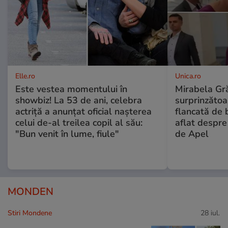
Elle.ro
Unica.ro
Este vestea momentului în
Mirabela Gră
showbiz! La 53 de ani, celebra
surprinzătoar
actriță a anunțat oficial nașterea
flancată de 
celui de-al treilea copil al său:
aflat despre
"Bun venit în lume, fiule"
de Apel
MONDEN
Stiri Mondene
28 iul.