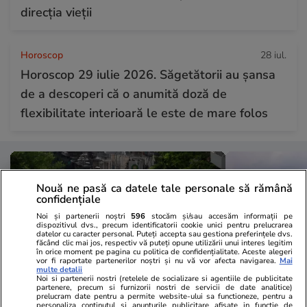
direcția vieții
Horoscop
28 iul.
Horoscop 29 iulie 2026. Săgetătorii au șansa
de a descoperi că o anumită doză de
flexibilitate interioară le este de mare folos
Nouă ne pasă ca datele tale personale să rămână
confidențiale
Noi și partenerii noștri
596
stocăm și/sau accesăm informații pe
dispozitivul dvs., precum identificatorii cookie unici pentru prelucrarea
datelor cu caracter personal. Puteți accepta sau gestiona preferințele dvs.
făcând clic mai jos, respectiv vă puteți opune utilizării unui interes legitim
în orice moment pe pagina cu politica de confidențialitate. Aceste alegeri
vor fi raportate partenerilor noștri și nu vă vor afecta navigarea.
Mai
multe detalii
Noi si partenerii nostri (retelele de socializare si agentiile de publicitate
partenere, precum si furnizorii nostri de servicii de date analitice)
prelucram date pentru a permite website-ului sa functioneze, pentru a
personaliza continutul si anunturile publicitare afisate in functie de