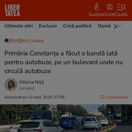
Susține
Cont
Caută
Ultimele știri
Exclusiv
Criză politică
Opinii
Intervi
|
Ştiri
|
Știri Locale
Primăria Constanța a făcut o bandă lată
pentru autobuze, pe un bulevard unde nu
circulă autobuze
Milena Niță
Jurnalist
Actualizat pe 13 sept. 2025, 07:59
1 comentariu