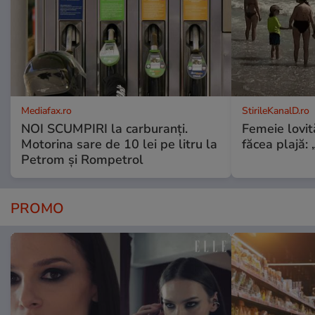
Mediafax.ro
StirileKanalD.ro
NOI SCUMPIRI la carburanți.
Femeie lovit
Motorina sare de 10 lei pe litru la
făcea plajă: „
Petrom și Rompetrol
PROMO