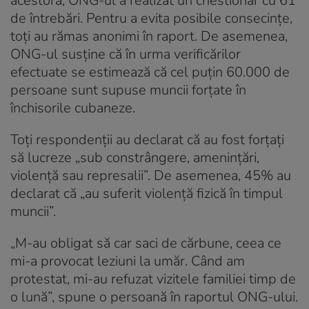
acestora, ONG-ul a realizat un chestionar cu 61
de întrebări. Pentru a evita posibile consecințe,
toți au rămas anonimi în raport. De asemenea,
ONG-ul susține că în urma verificărilor
efectuate se estimează că cel puțin 60.000 de
persoane sunt supuse muncii forțate în
închisorile cubaneze.
Toți respondenții au declarat că au fost forțați
să lucreze „sub constrângere, amenințări,
violență sau represalii”. De asemenea, 45% au
declarat că „au suferit violență fizică în timpul
muncii”.
„M-au obligat să car saci de cărbune, ceea ce
mi-a provocat leziuni la umăr. Când am
protestat, mi-au refuzat vizitele familiei timp de
o lună”, spune o persoană în raportul ONG-ului.