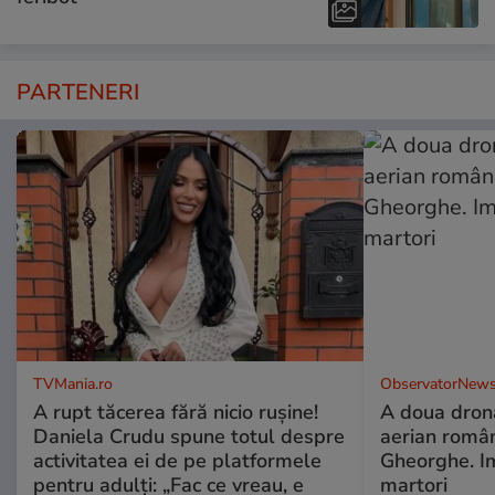
PARTENERI
TVMania.ro
ObservatorNews
A rupt tăcerea fără nicio rușine!
A doua dronă
Daniela Crudu spune totul despre
aerian român
activitatea ei de pe platformele
Gheorghe. Im
pentru adulți: „Fac ce vreau, e
martori