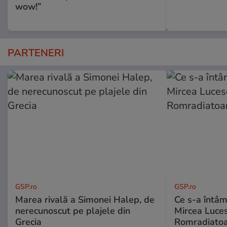
wow!”
PARTENERI
GSP.ro
GSP.ro
Marea rivală a Simonei Halep, de
Ce s-a întâmp
nerecunoscut pe plajele din
Mircea Luces
Grecia
Romradiatoa