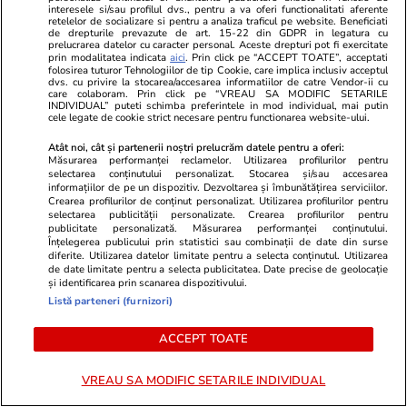
interesele si/sau profilul dvs., pentru a va oferi functionalitati aferente
retelelor de socializare si pentru a analiza traficul pe website. Beneficiati
de drepturile prevazute de art. 15-22 din GDPR in legatura cu
prelucrarea datelor cu caracter personal. Aceste drepturi pot fi exercitate
prin modalitatea indicata
aici
. Prin click pe “ACCEPT TOATE”, acceptati
folosirea tuturor Tehnologiilor de tip Cookie, care implica inclusiv acceptul
dvs. cu privire la stocarea/accesarea informatiilor de catre Vendor-ii cu
care colaboram. Prin click pe “VREAU SA MODIFIC SETARILE
INDIVIDUAL” puteti schimba preferintele in mod individual, mai putin
cele legate de cookie strict necesare pentru functionarea website-ului.
Atât noi, cât și partenerii noștri prelucrăm datele pentru a oferi:
Măsurarea performanței reclamelor. Utilizarea profilurilor pentru
Advertorial
Advertorial
selectarea conținutului personalizat. Stocarea și/sau accesarea
Smart is the new chic: Cum ne
Înscrie-te ac
informațiilor de pe un dispozitiv. Dezvoltarea și îmbunătățirea serviciilor.
Crearea profilurilor de conținut personalizat. Utilizarea profilurilor pentru
ajută tehnologia să ne reinventăm
voucher de 5
selectarea publicității personalizate. Crearea profilurilor pentru
publicitate personalizată. Măsurarea performanței conținutului.
Înțelegerea publicului prin statistici sau combinații de date din surse
diferite. Utilizarea datelor limitate pentru a selecta conținutul. Utilizarea
PARTENERI
de date limitate pentru a selecta publicitatea. Date precise de geolocație
și identificarea prin scanarea dispozitivului.
Listă parteneri (furnizori)
ACCEPT TOATE
VREAU SA MODIFIC SETARILE INDIVIDUAL