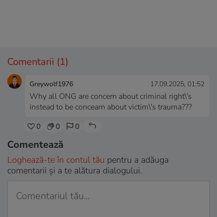
Comentarii
(1)
Greywolf1976
17.09.2025, 01:52
Why all ONG are concern about criminal right\'s
instead to be concearn about victim\'s trauma???
0
0
0
Comentează
Loghează-te în contul tău
pentru a adăuga
comentarii și a te alătura dialogului.