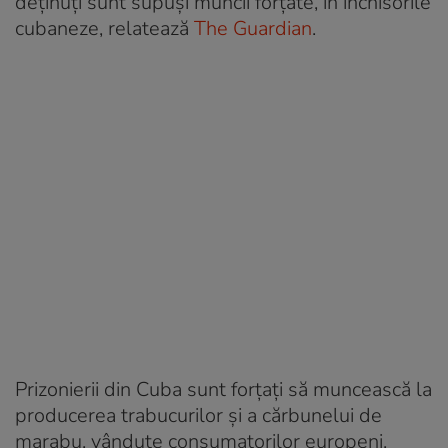
deținuți sunt supuși muncii forțate, în închisorile
cubaneze, relatează
The Guardian
.
Prizonierii din Cuba sunt forțați să muncească la
producerea trabucurilor și a cărbunelui de
marabu, vândute consumatorilor europeni,