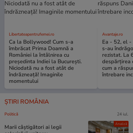
Libertateapentrufemei.ro
Avantaje.ro
Ca la Bollywood! Cum s-a
Ea - 52, el 
îmbrăcat Prima Doamnă a
s-au îndrăgos
României la întâlnirea cu
rezistat. La 
președinta Indiei la București.
despărțirea 
Niciodată nu a fost atât de
cum a răspu
îndrăzneață! Imaginile
întrebare i
momentului
ȘTIRI ROMÂNIA
Politică
24 iul.
Analiză
Marii câștigători ai legii