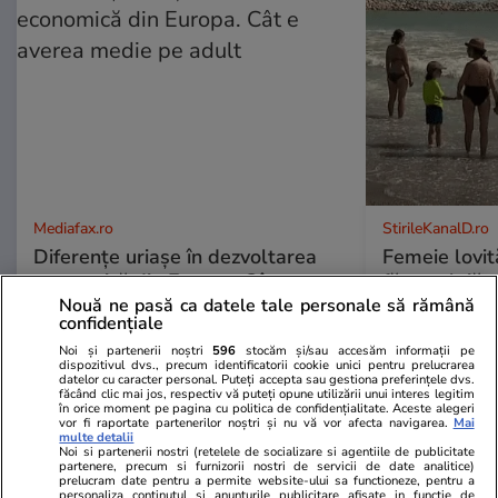
Mediafax.ro
StirileKanalD.ro
Diferențe uriașe în dezvoltarea
Femeie lovit
economică din Europa. Cât e
făcea plajă: „
averea medie pe adult
Nouă ne pasă ca datele tale personale să rămână
confidențiale
Noi și partenerii noștri
596
stocăm și/sau accesăm informații pe
dispozitivul dvs., precum identificatorii cookie unici pentru prelucrarea
datelor cu caracter personal. Puteți accepta sau gestiona preferințele dvs.
făcând clic mai jos, respectiv vă puteți opune utilizării unui interes legitim
PROMO
în orice moment pe pagina cu politica de confidențialitate. Aceste alegeri
vor fi raportate partenerilor noștri și nu vă vor afecta navigarea.
Mai
multe detalii
Noi si partenerii nostri (retelele de socializare si agentiile de publicitate
partenere, precum si furnizorii nostri de servicii de date analitice)
prelucram date pentru a permite website-ului sa functioneze, pentru a
personaliza continutul si anunturile publicitare afisate in functie de