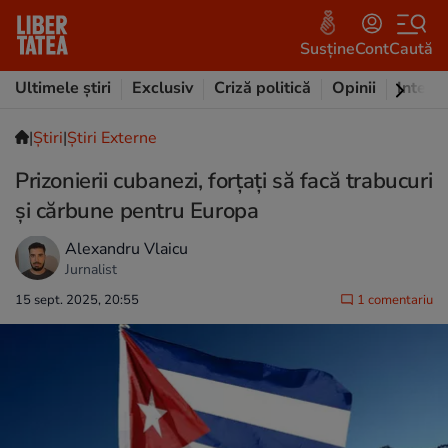
Susține
Cont
Caută
Ultimele știri
Exclusiv
Criză politică
Opinii
Intervi
|
Ştiri
|
Știri Externe
Prizonierii cubanezi, forțați să facă trabucuri
și cărbune pentru Europa
Alexandru Vlaicu
Jurnalist
15 sept. 2025, 20:55
1 comentariu