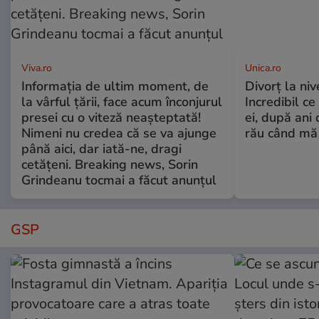
Viva.ro
Unica.ro
Informația de ultim moment, de
Divorț la nive
la vârful țării, face acum înconjurul
Incredibil ce
presei cu o viteză neașteptată!
ei, după ani 
Nimeni nu credea că se va ajunge
rău când mă
până aici, dar iată-ne, dragi
cetățeni. Breaking news, Sorin
Grindeanu tocmai a făcut anunțul
GSP