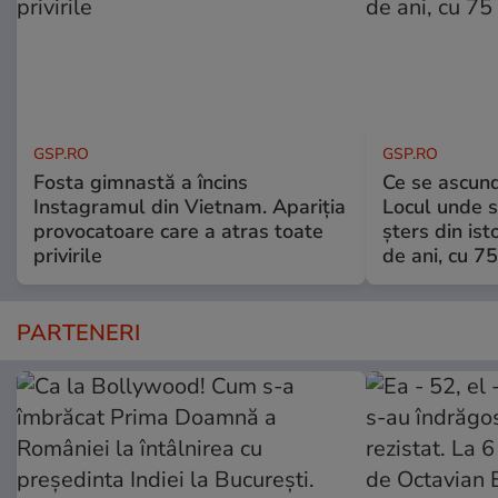
GSP.RO
GSP.RO
Fosta gimnastă a încins
Ce se ascund
Instagramul din Vietnam. Apariția
Locul unde s-
provocatoare care a atras toate
șters din ist
privirile
de ani, cu 7
PARTENERI