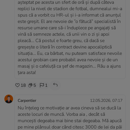
așteptat pe acesta un sfert de oră și după câteva
replici la nivel de stadion de fotbal, dumnealui mi-a
spus că a vorbit cu HR-ul și i-a informat că anunțul
este greșit. El are nevoie de ”o fătucă” specialistă în
resurse umane care să-i înduplece pe angajați să
vină să semneze actele, că unii vin o zi și apoi
pleacă... Că postul e foarte greu, că dacă se
greșește o literă în contract devine apocaliptică
situația... Eu, ca bărbat, nu puteam satisface nevoile
acestui grobian care probabil avea nevoie și de un
masaj și o cafeluță ca șef de magazin... Rău a ajuns
țara asta!
18
5
1
Carpentier
12.05.2026, 07:17
Nu înțeleg ce motivație ar avea cineva să se ducă la
aceste locuri de muncă. Vorba aia , decât să
muncești degeaba mai bine stai degeaba. Mă apucă
pe mine plânsul doar când citesc 3000 de lei da păi