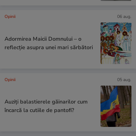
Opinii
06 aug.
Adormirea Maicii Domnului – o
reflecție asupra unei mari sărbători
Opinii
05 aug.
Auziți balastierele găinarilor cum
încarcă la cutiile de pantofi?