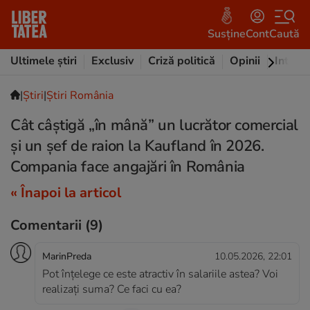
Susține
Cont
Caută
Ultimele știri
Exclusiv
Criză politică
Opinii
Intervi
|
Ştiri
|
Știri România
Cât câștigă „în mână” un lucrător comercial
și un șef de raion la Kaufland în 2026.
Compania face angajări în România
« Înapoi la articol
Comentarii
(9)
MarinPreda
10.05.2026, 22:01
Pot înțelege ce este atractiv în salariile astea? Voi
realizați suma? Ce faci cu ea?