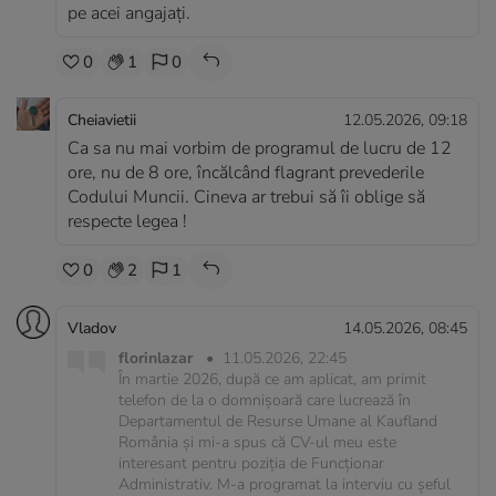
pe acei angajați.
0
1
0
Cheiavietii
12.05.2026, 09:18
Ca sa nu mai vorbim de programul de lucru de 12
ore, nu de 8 ore, încălcând flagrant prevederile
Codului Muncii. Cineva ar trebui să îi oblige să
respecte legea !
0
2
1
Vladov
14.05.2026, 08:45
florinlazar
•
11.05.2026, 22:45
În martie 2026, după ce am aplicat, am primit
telefon de la o domnișoară care lucrează în
Departamentul de Resurse Umane al Kaufland
România și mi-a spus că CV-ul meu este
interesant pentru poziția de Funcționar
Administrativ. M-a programat la interviu cu șeful