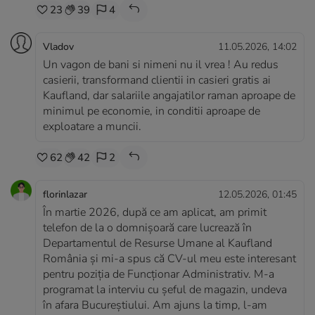
23
39
4
Vladov
11.05.2026, 14:02
Un vagon de bani si nimeni nu il vrea ! Au redus
casierii, transformand clientii in casieri gratis ai
Kaufland, dar salariile angajatilor raman aproape de
minimul pe economie, in conditii aproape de
exploatare a muncii.
62
42
2
florinlazar
12.05.2026, 01:45
În martie 2026, după ce am aplicat, am primit
telefon de la o domnișoară care lucrează în
Departamentul de Resurse Umane al Kaufland
România și mi-a spus că CV-ul meu este interesant
pentru poziția de Funcționar Administrativ. M-a
programat la interviu cu șeful de magazin, undeva
în afara Bucureștiului. Am ajuns la timp, l-am