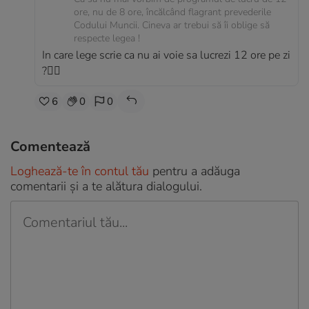
ore, nu de 8 ore, încălcând flagrant prevederile
Codului Muncii. Cineva ar trebui să îi oblige să
respecte legea !
In care lege scrie ca nu ai voie sa lucrezi 12 ore pe zi
?🤦‍♂️
6
0
0
Comentează
Loghează-te în contul tău
pentru a adăuga
comentarii și a te alătura dialogului.