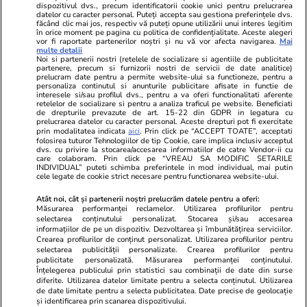
dispozitivul dvs., precum identificatorii cookie unici pentru prelucrarea
datelor cu caracter personal. Puteți accepta sau gestiona preferințele dvs.
Ringier România
făcând clic mai jos, respectiv vă puteți opune utilizării unui interes legitim
în orice moment pe pagina cu politica de confidențialitate. Aceste alegeri
vor fi raportate partenerilor noștri și nu vă vor afecta navigarea.
Mai
Libertatea pentru
ELLE
Locuri de muncă
multe detalii
femei
Noi si partenerii nostri (retelele de socializare si agentiile de publicitate
Gazeta Sporturilor
Imobiliare.ro
partenere, precum si furnizorii nostri de servicii de date analitice)
Unica.ro
prelucram date pentru a permite website-ului sa functioneze, pentru a
Stiri mondene
Jobradar24
personaliza continutul si anunturile publicitare afisate in functie de
Program TV
interesele si/sau profilul dvs., pentru a va oferi functionalitati aferente
Calculator sarcina
Imoradar24
retelelor de socializare si pentru a analiza traficul pe website. Beneficiati
Avantaje
Ajută Copiii
Colecții Libertatea
de drepturile prevazute de art. 15-22 din GDPR in legatura cu
prelucrarea datelor cu caracter personal. Aceste drepturi pot fi exercitate
prin modalitatea indicata
aici
. Prin click pe “ACCEPT TOATE”, acceptati
Pariază responsabil! Decizia ONJN nr. 821/25.09.2025.
folosirea tuturor Tehnologiilor de tip Cookie, care implica inclusiv acceptul
dvs. cu privire la stocarea/accesarea informatiilor de catre Vendor-ii cu
Jocurile de noroc sunt interzise minorilor.
care colaboram. Prin click pe “VREAU SA MODIFIC SETARILE
INDIVIDUAL” puteti schimba preferintele in mod individual, mai putin
cele legate de cookie strict necesare pentru functionarea website-ului.
© 2026 Ringier Romania. Toate drepturile rezervate
Atât noi, cât și partenerii noștri prelucrăm datele pentru a oferi:
Măsurarea performanței reclamelor. Utilizarea profilurilor pentru
selectarea conținutului personalizat. Stocarea și/sau accesarea
informațiilor de pe un dispozitiv. Dezvoltarea și îmbunătățirea serviciilor.
Crearea profilurilor de conținut personalizat. Utilizarea profilurilor pentru
Actualizare preferințe cookies
selectarea publicității personalizate. Crearea profilurilor pentru
publicitate personalizată. Măsurarea performanței conținutului.
Înțelegerea publicului prin statistici sau combinații de date din surse
diferite. Utilizarea datelor limitate pentru a selecta conținutul. Utilizarea
de date limitate pentru a selecta publicitatea. Date precise de geolocație
și identificarea prin scanarea dispozitivului.