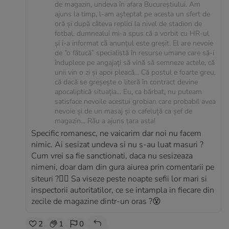
de magazin, undeva în afara Bucureștiului. Am
ajuns la timp, l-am așteptat pe acesta un sfert de
oră și după câteva replici la nivel de stadion de
fotbal, dumnealui mi-a spus că a vorbit cu HR-ul
și i-a informat că anunțul este greșit. El are nevoie
de ”o fătucă” specialistă în resurse umane care să-i
înduplece pe angajați să vină să semneze actele, că
unii vin o zi și apoi pleacă... Că postul e foarte greu,
că dacă se greșește o literă în contract devine
apocaliptică situația... Eu, ca bărbat, nu puteam
satisface nevoile acestui grobian care probabil avea
nevoie și de un masaj și o cafeluță ca șef de
magazin... Rău a ajuns țara asta!
Specific romanesc, ne vaicarim dar noi nu facem
nimic. Ai sesizat undeva si nu s-au luat masuri ?
Cum vrei sa fie sanctionati, daca nu sesizeaza
nimeni, doar dam din gura aiurea prin comentarii pe
siteuri ?🤦‍♂️ Sa viseze peste noapte sefii lor mari si
inspectorii autoritatilor, ce se intampla in fiecare din
zecile de magazine dintr-un oras ?😵
2
1
0