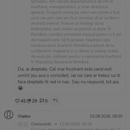
@Vladov, Am sesizat departamentul de HR al
Kaufland, managementul și chiar directorul
general. Singurul mesaj pe care l-am primit a fost
unul sec prin care am fost anunțat că se va face o
anchetă internă. Trebuie să înțelegi că nu
întâmplător acel cioban se poartă ca atare. În
România, condiția principală impusă pentru a fi șef
de magazin este să fii grobian. Neamțul care
conduce acest brand în România a plecat de la
curățenie în magazine și a rămas la același stadiu
de evoluție, suficient pentru a reprezenta Kaufland
în Republica Bananieră România.
Da, ai dreptate. Cel mai frustrant este cand esti
umilit (eu asa o consider), iar cei care ar trebui sa iti
faca dreptate iti rad in nas. Sau nu raspund, tot aia.
😭
45
29
0
Vladov
03.08.2026, 08:50
Cheiavietii
•
12.05.2026, 06:18
Ca sa nu mai vorbim de programul de lucru de 12