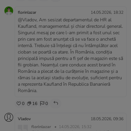
florinlazar
14.05.2026, 18:32
@Vladov, Am sesizat departamentul de HR al
Kaufland, managementul și chiar directorul general.
Singurul mesaj pe care l-am primit a fost unul sec
prin care am fost anunțat că se va face o anchetă
internă. Trebuie să înțelegi că nu întâmplător acel
cioban se poartă ca atare. În România, condiția
principală impusă pentru a fi șef de magazin este să
fii grobian. Neamțul care conduce acest brand în
România a plecat de la curățenie în magazine și a
rămas la același stadiu de evoluție, suficient pentru
a reprezenta Kaufland în Republica Bananieră
România.
0
16
0
Vladov
18.05.2026, 09:36
florinlazar
•
14.05.2026, 15:32