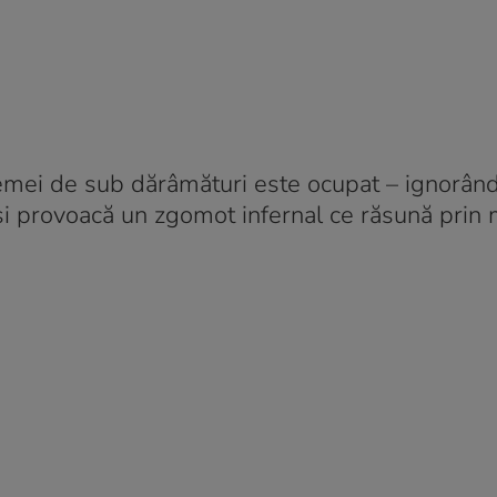
 femei de sub dărâmături este ocupat – ignorân
și provoacă un zgomot infernal ce răsună prin 