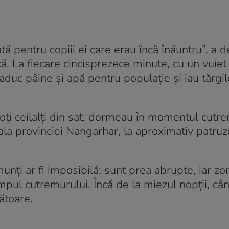
ă pentru copiii ei care erau încă înăuntru”, a d
. La fiecare cincisprezece minute, cu un vuiet 
 aduc pâine și apă pentru populație și iau tărgi
a toți ceilalți din sat, dormeau în momentul cutr
pitala provinciei Nangarhar, la aproximativ patru
nți ar fi imposibilă: sunt prea abrupte, iar zo
mpul cutremurului. Încă de la miezul nopții, câ
ătoare.