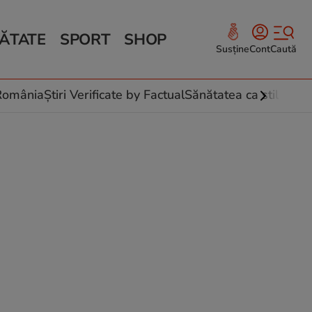
ĂTATE
SPORT
SHOP
Susține
Cont
Caută
Sănătate și Fitness
ce
 culinare
-România
Știri Verificate by Factual
Sănătatea ca stil de vi
 și legume
rea plantelor