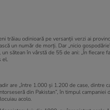
 trăiau odinioară pe versanții verzi ai provinc
ească un număr de morți. Dar „nicio gospodărie”
n sătean în vârstă de 55 de ani: „În fiecare f
 el.
dir are „între 1.000 și 1.200 de case, dintre c
ntorseseră din Pakistan”, în timpul campaniei 
locuiau acolo.