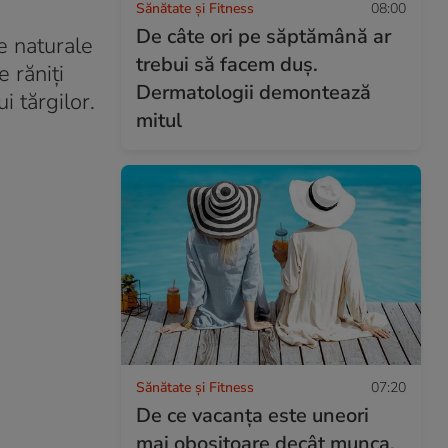
Sănătate și Fitness
08:00
De câte ori pe săptămână ar
e naturale
trebui să facem duș.
 răniți
Dermatologii demontează
i tărgilor.
mitul
Sănătate și Fitness
07:20
De ce vacanța este uneori
mai obositoare decât munca.