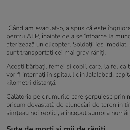
„Când am evacuat-o, a spus că este îngrijorat
pentru AFP, înainte de a se întoarce la muncă
aterizează un elicopter. Soldații ies imediat,
sunt transportați cei mai grav răniți.
Acești bărbați, femei și copii, care, la fel c
vor fi internați în spitalul din Jalalabad, ca
kilometri distanță.
Călătoria pe drumurile care șerpuiesc prin mu
oricum devastată de alunecări de teren în ti
simțeau noi replici, a început sumbra număr
Sute de morți și mii de răniți