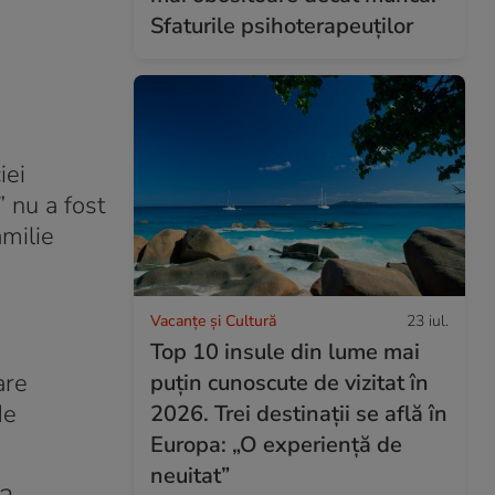
Sfaturile psihoterapeuților
iei
 nu a fost
amilie
Vacanțe și Cultură
23 iul.
Top 10 insule din lume mai
are
puțin cunoscute de vizitat în
de
2026. Trei destinații se află în
Europa: „O experiență de
neuitat”