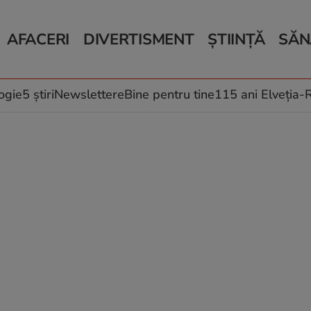
AFACERI
DIVERTISMENT
ȘTIINȚĂ
SĂN
Bani și Afaceri
Monden
Știri Știință
Știri 
Auto
Horoscop
Schimbări climati
Relații
Locuri de muncă
Muzică și Filme
Rețete
ogie
5 știri
Newslettere
Bine pentru tine
115 ani Elveția
Imobiliare.ro
Vacanțe și Cultură
Fructe
eJobs.ro
Îngriji