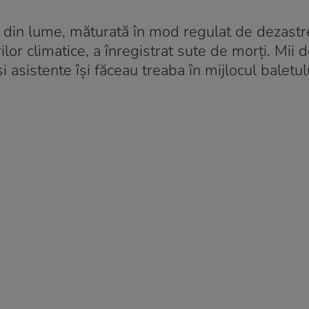
i din lume, măturată în mod regulat de dezastr
or climatice, a înregistrat sute de morți. Mii de
 asistente își făceau treaba în mijlocul baletulu