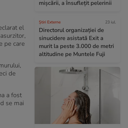
mișcării, a însuflețit pelerinii
Știri Externe
23 iul.
eclarat el
Directorul organizației de
asurzitor,
sinucidere asistată Exit a
le pe care
murit la peste 3.000 de metri
altitudine pe Muntele Fuji
emurului,
zeci de
na a fost
nd se mai