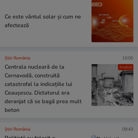
Ce este vântul solar și cum ne
afectează
Știri România
10:00
Centrala nucleară de la
Analiză
Cernavodă, construită
catastrofal la indicațiile lui
Ceaușescu. Dictatorul era
deranjat că se bagă prea mult
beton
Știri România
09:43
Polițiștii au folosit o