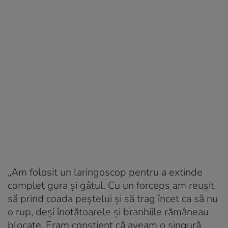
„Am folosit un laringoscop pentru a extinde
complet gura și gâtul. Cu un forceps am reușit
să prind coada peștelui și să trag încet ca să nu
o rup, deși înotătoarele și branhiile rămâneau
blocate. Eram conștient că aveam o singură