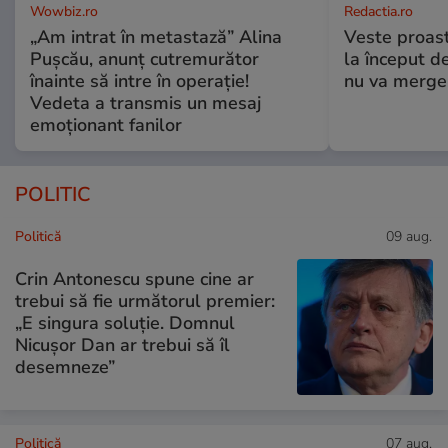
Wowbiz.ro
Redactia.ro
„Am intrat în metastază” Alina
Veste proast
Pușcău, anunț cutremurător
la început d
înainte să intre în operație!
nu va merge
Vedeta a transmis un mesaj
emoționant fanilor
POLITIC
Politică
09 aug.
Crin Antonescu spune cine ar
trebui să fie următorul premier:
„E singura soluție. Domnul
Nicușor Dan ar trebui să îl
desemneze”
Politică
07 aug.