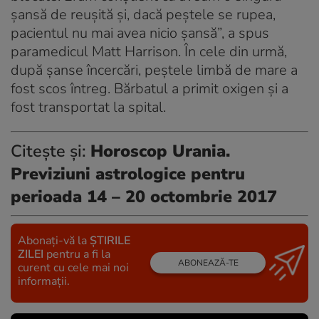
șansă de reușită și, dacă peștele se rupea,
pacientul nu mai avea nicio șansă”, a spus
paramedicul Matt Harrison. În cele din urmă,
după șanse încercări, peștele limbă de mare a
fost scos întreg. Bărbatul a primit oxigen și a
fost transportat la spital.
Citește și:
Horoscop Urania.
Previziuni astrologice pentru
perioada 14 – 20 octombrie 2017
Abonați-vă la
ȘTIRILE
ZILEI
pentru a fi la
ABONEAZĂ-TE
curent cu cele mai noi
informații.