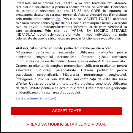
interesele si/sau profilul dvs., pentru a va oferi functionalitati aferente
ambulanța atacată în Cluj:
retelelor de socializare si pentru a analiza traficul pe website. Beneficiati
de drepturile prevazute de art. 15-22 din GDPR in legatura cu
„Șansa noastră a fost că au fost
prelucrarea datelor cu caracter personal. Aceste drepturi pot fi exercitate
prin modalitatea indicata
aici
. Prin click pe “ACCEPT TOATE”, acceptati
proști, dacă ne blocau, ne
folosirea tuturor Tehnologiilor de tip Cookie, care implica inclusiv acceptul
dvs. cu privire la stocarea/accesarea informatiilor de catre Vendor-ii cu
omorau”
care colaboram. Prin click pe “VREAU SA MODIFIC SETARILE
INDIVIDUAL” puteti schimba preferintele in mod individual, mai putin
cele legate de cookie strict necesare pentru functionarea website-ului.
Atât noi, cât și partenerii noștri prelucrăm datele pentru a oferi:
Opinii
09:00
Măsurarea performanței reclamelor. Utilizarea profilurilor pentru
selectarea conținutului personalizat. Stocarea și/sau accesarea
informațiilor de pe un dispozitiv. Dezvoltarea și îmbunătățirea serviciilor.
Crearea profilurilor de conținut personalizat. Utilizarea profilurilor pentru
Chateaubriand în apărarea
selectarea publicității personalizate. Crearea profilurilor pentru
Ordinului Iezuit. Cazul Republicii
publicitate personalizată. Măsurarea performanței conținutului.
Înțelegerea publicului prin statistici sau combinații de date din surse
creștine din Paraguay
diferite. Utilizarea datelor limitate pentru a selecta conținutul. Utilizarea
de date limitate pentru a selecta publicitatea. Date precise de geolocație
și identificarea prin scanarea dispozitivului.
Listă parteneri (furnizori)
ACCEPT TOATE
Opinii
07 aug.
VREAU SA MODIFIC SETARILE INDIVIDUAL
De ce nu stingem lumina când