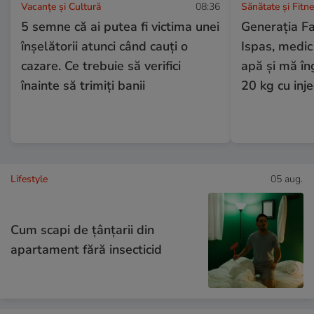
Vacanțe și Cultură
08:36
Sănătate și Fitn
5 semne că ai putea fi victima unei
Generația F
înșelătorii atunci când cauți o
Ispas, medic
cazare. Ce trebuie să verifici
apă și mă în
înainte să trimiți banii
20 kg cu injec
Lifestyle
05 aug.
Cum scapi de țânțarii din
apartament fără insecticid