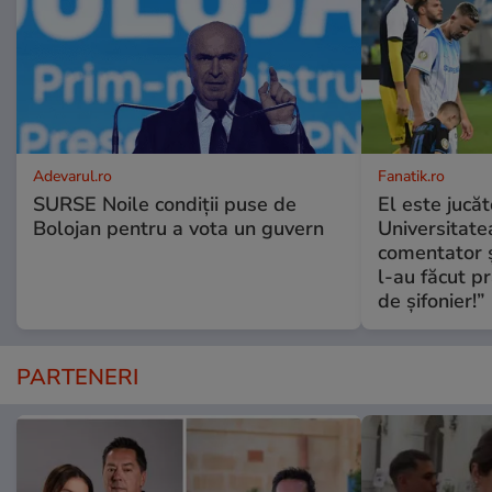
Adevarul.ro
Fanatik.ro
SURSE Noile condiții puse de
El este jucăt
Bolojan pentru a vota un guvern
Universitate
comentator ș
l-au făcut pr
de șifonier!”
PARTENERI