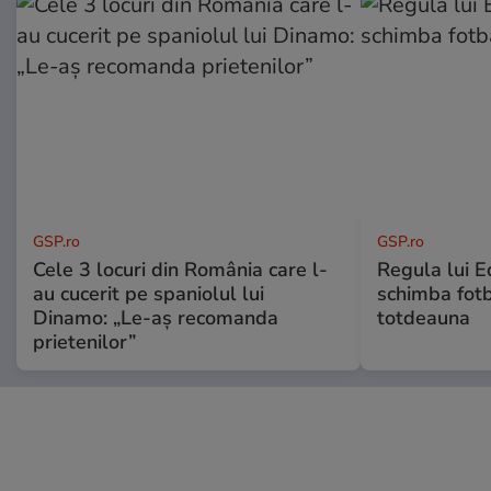
GSP.ro
GSP.ro
Cele 3 locuri din România care l-
Regula lui E
au cucerit pe spaniolul lui
schimba fotb
Dinamo: „Le-aș recomanda
totdeauna
prietenilor”