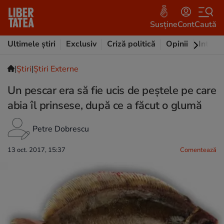
Susține
Cont
Caută
Ultimele știri
Exclusiv
Criză politică
Opinii
Intervi
|
Ştiri
|
Știri Externe
Un pescar era să fie ucis de peștele pe care
abia îl prinsese, după ce a făcut o glumă
Petre Dobrescu
13 oct. 2017, 15:37
Comentează