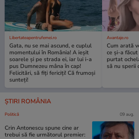
Libertateapentrufemei.ro
Avantaje.ro
Gata, nu se mai ascund, e cuplul
Cum arată v
momentului în România! A ieșit
ce și-a făcut
soarele și pe strada ei, iar lui i-a
purtat ochel
pus Dumnezeu mâna în cap!
să nu sperii c
Felicitări, să fiți fericiți! Că frumoși
sunteți!
ȘTIRI ROMÂNIA
Politică
09 aug.
Crin Antonescu spune cine ar
trebui să fie următorul premier: