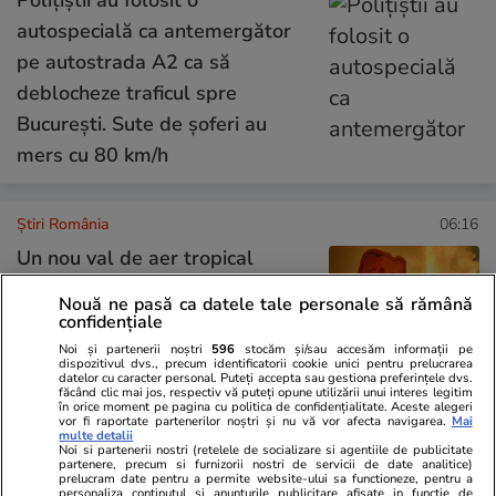
autospecială ca antemergător
pe autostrada A2 ca să
deblocheze traficul spre
București. Sute de șoferi au
mers cu 80 km/h
Știri România
06:16
Un nou val de aer tropical
lovește de azi România: ANM
Nouă ne pasă ca datele tale personale să rămână
anunță căldură extremă cu
confidențiale
temperaturi de 38 de grade
Noi și partenerii noștri
596
stocăm și/sau accesăm informații pe
dispozitivul dvs., precum identificatorii cookie unici pentru prelucrarea
Celsius la umbră
datelor cu caracter personal. Puteți accepta sau gestiona preferințele dvs.
făcând clic mai jos, respectiv vă puteți opune utilizării unui interes legitim
în orice moment pe pagina cu politica de confidențialitate. Aceste alegeri
vor fi raportate partenerilor noștri și nu vă vor afecta navigarea.
Mai
multe detalii
Noi si partenerii nostri (retelele de socializare si agentiile de publicitate
Știri România
09 aug.
partenere, precum si furnizorii nostri de servicii de date analitice)
prelucram date pentru a permite website-ului sa functioneze, pentru a
Mărturia unui paramedic din
personaliza continutul si anunturile publicitare afisate in functie de