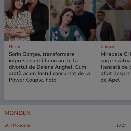
Elle.ro
Unica.ro
Sorin Gonțea, transformare
Mirabela Gră
impresionantă la un an de la
surprinzătoar
divorțul de Daiana Anghel. Cum
flancată de 
arată acum fostul concurent de la
aflat despre
Power Couple. Foto
de Apel
MONDEN
Stiri Mondene
10:27