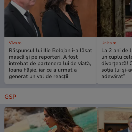
Viva.ro
Unica.ro
Răspunsul lui Ilie Bolojan i-a lăsat
La 2 ani de 
mască și pe reporteri. A fost
un cuplu ce
întrebat de partenera lui de viață,
divorțează! C
Ioana Fâșie, iar ce a urmat a
soția lui și-
generat un val de reacții
adevărat”
GSP