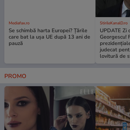
Mediafax.ro
StirileKanalD.ro
Se schimbă harta Europei? Țările
UPDATE Zi d
care bat la ușa UE după 13 ani de
Georgescu! F
pauză
prezidențiale
judecat pent
lovitură de s
PROMO