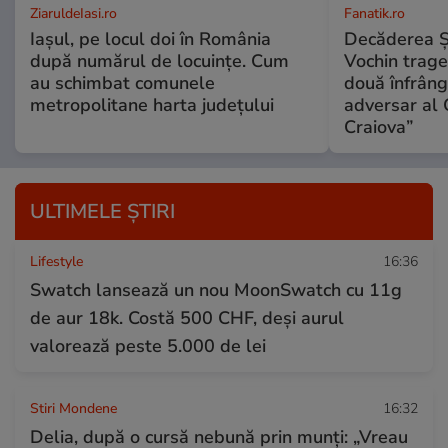
ZiaruldeIasi.ro
Fanatik.ro
Iașul, pe locul doi în România
Decăderea Şti
după numărul de locuințe. Cum
Vochin trage
au schimbat comunele
două înfrânge
metropolitane harta județului
adversar al 
Craiova”
ULTIMELE ȘTIRI
Lifestyle
16:36
Swatch lansează un nou MoonSwatch cu 11g
de aur 18k. Costă 500 CHF, deși aurul
valorează peste 5.000 de lei
Stiri Mondene
16:32
Delia, după o cursă nebună prin munți: „Vreau