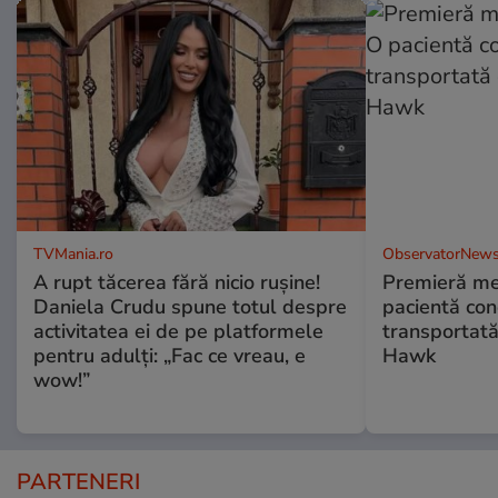
TVMania.ro
ObservatorNews
A rupt tăcerea fără nicio rușine!
Premieră me
Daniela Crudu spune totul despre
pacientă co
activitatea ei de pe platformele
transportată
pentru adulți: „Fac ce vreau, e
Hawk
wow!”
PARTENERI