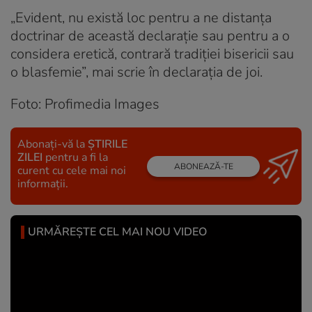
„Evident, nu există loc pentru a ne distanța
doctrinar de această declarație sau pentru a o
considera eretică, contrară tradiției bisericii sau
o blasfemie”, mai scrie în declarația de joi.
Foto: Profimedia Images
Abonați-vă la
ȘTIRILE
ZILEI
pentru a fi la
ABONEAZĂ-TE
curent cu cele mai noi
informații.
URMĂREȘTE CEL MAI NOU VIDEO