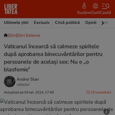
Susține
Cont
Caută
Ultimele știri
Exclusiv
Criză politică
Opinii
Intervi
|
Ştiri
|
Știri Externe
Vaticanul încearcă să calmeze spiritele
după aprobarea binecuvântărilor pentru
persoanele de același sex: Nu e „o
blasfemie”
Andrei Stan
redactor
Actualizat pe 04 ian. 2024, 17:40
10 comentarii