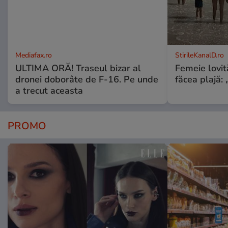
Mediafax.ro
StirileKanalD.ro
ULTIMA ORĂ! Traseul bizar al
Femeie lovit
dronei doborâte de F-16. Pe unde
făcea plajă: „
a trecut aceasta
PROMO