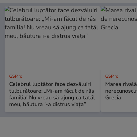
GSP.ro
GSP.ro
Celebrul luptător face dezvăluiri
Marea rivală
tulburătoare: „Mi-am făcut de râs
nerecunoscut
familia! Nu vreau să ajung ca tatăl
Grecia
meu, băutura i-a distrus viața”