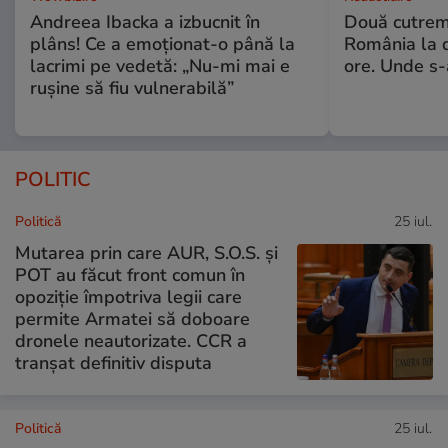
Andreea Ibacka a izbucnit în
Două cutrem
plâns! Ce a emoționat-o până la
România la d
lacrimi pe vedetă: „Nu-mi mai e
ore. Unde s
rușine să fiu vulnerabilă”
POLITIC
Politică
25 iul.
Mutarea prin care AUR, S.O.S. și
POT au făcut front comun în
opoziție împotriva legii care
permite Armatei să doboare
dronele neautorizate. CCR a
tranșat definitiv disputa
Politică
25 iul.