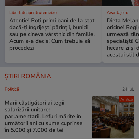
Libertateapentrufemei.ro
Avantaje.ro
Atenție! Poți primi bani de la stat
Dieta Melan
dacă-ți îngrijești părinții, bunicii
oricine! Regi
sau pe cineva vârstnic din familie.
urmează zilni
Acum s-a decis! Cum trebuie să
specialiști! 
procedezi
fiecare zi și 
acestui stil 
ȘTIRI ROMÂNIA
Politică
24 iul.
Analiză
Marii câștigători ai legii
salarizării unitare:
parlamentarii. Lefuri mărite în
următorii ani cu sume cuprinse
în 5.000 și 7.000 de lei