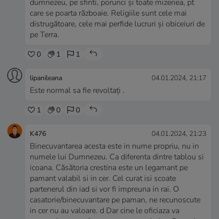
dumnezeu, pe sfinti, porunci și toate mizeriea, pt
care se poarta războaie. Religiile sunt cele mai
distrugătoare, cele mai perfide lucruri și obiceiuri de
pe Terra.
0
1
1
lipanileana
04.01.2024, 21:17
Este normal sa fie revoltați .
1
0
0
K476
04.01.2024, 21:23
Binecuvantarea acesta este in nume propriu, nu in
numele lui Dumnezeu. Ca diferenta dintre tablou si
icoana. Căsătoria crestina este un legamant pe
pamant valabil si in cer. Cel curat isi scoate
partenerul din iad si vor fi impreuna in rai. O
casatorie/binecuvantare pe paman, ne recunoscute
in cer nu au valoare. d Dar cine le oficiaza va