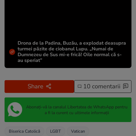
Drona de la Padina, Buzău, a explodat deasupra
turmei păzite de ciobanul Lupu. „Numai de
Dumnezeu de Sus mi-e frică! Oile normal că s-
au speriat”
Share
10 comentarii
Abonați-vă la canalul Libertatea de WhatsApp pentru
a fi la curent cu ultimele informații
Biserica Catolică
LGBT
Vatican