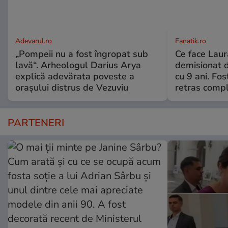
Adevarul.ro
Fanatik.ro
„Pompeii nu a fost îngropat sub
Ce face Lau
lavă“. Arheologul Darius Arya
demisionat d
explică adevărata poveste a
cu 9 ani. Fo
orașului distrus de Vezuviu
retras compl
PARTENERI