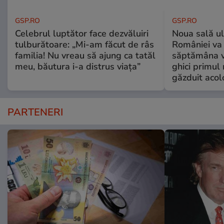
GSP.RO
GSP.RO
Celebrul luptător face dezvăluiri
Noua sală u
tulburătoare: „Mi-am făcut de râs
României va 
familia! Nu vreau să ajung ca tatăl
săptămâna vi
meu, băutura i-a distrus viața”
ghici primul 
găzduit acol
PARTENERI