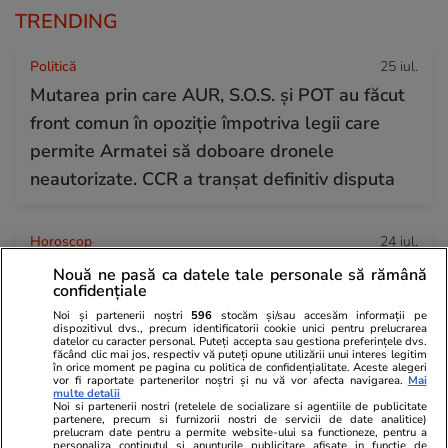
TRENDING
Politică
25 iul.
Mutarea prin care AUR, S.O.S. și POT au făcut
front comun în opoziție împotriva legii care
permite Armatei să doboare dronele
neautorizate. CCR a tranșat definitiv disputa
Horoscop
24 iul.
Horoscop Urania | Previziuni astrologice pentru
Nouă ne pasă ca datele tale personale să rămână
confidențiale
perioada 25 – 31 iulie 2026. Luna Plină în
Noi și partenerii noștri
596
stocăm și/sau accesăm informații pe
Vărsător
dispozitivul dvs., precum identificatorii cookie unici pentru prelucrarea
datelor cu caracter personal. Puteți accepta sau gestiona preferințele dvs.
făcând clic mai jos, respectiv vă puteți opune utilizării unui interes legitim
în orice moment pe pagina cu politica de confidențialitate. Aceste alegeri
vor fi raportate partenerilor noștri și nu vă vor afecta navigarea.
Mai
Știri România
07:00
multe detalii
Noi si partenerii nostri (retelele de socializare si agentiile de publicitate
Loto 6/49 din 26 iulie 2026. Report de peste
partenere, precum si furnizorii nostri de servicii de date analitice)
prelucram date pentru a permite website-ului sa functioneze, pentru a
8,61 milioane de euro la 6/49, categoria I
personaliza continutul si anunturile publicitare afisate in functie de