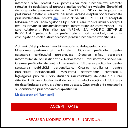
interesele si/sau profilul dvs., pentru a va oferi functionalitati aferente
retelelor de socializare si pentru a analiza traficul pe website. Beneficiati
de drepturile prevazute de art. 15-22 din GDPR in legatura cu
prelucrarea datelor cu caracter personal. Aceste drepturi pot fi exercitate
Auto
09:35
prin modalitatea indicata
aici
. Prin click pe “ACCEPT TOATE”, acceptati
folosirea tuturor Tehnologiilor de tip Cookie, care implica inclusiv acceptul
Tutor 3.0, noul sistem care monitorizează
dvs. cu privire la stocarea/accesarea informatiilor de catre Vendor-ii cu
care colaboram. Prin click pe “VREAU SA MODIFIC SETARILE
șoferii pe autostrăzile din Italia. Ce trebuie să
INDIVIDUAL” puteti schimba preferintele in mod individual, mai putin
cele legate de cookie strict necesare pentru functionarea website-ului.
știe românii care merg acolo în vacanță
Atât noi, cât și partenerii noștri prelucrăm datele pentru a oferi:
Măsurarea performanței reclamelor. Utilizarea profilurilor pentru
selectarea conținutului personalizat. Stocarea și/sau accesarea
informațiilor de pe un dispozitiv. Dezvoltarea și îmbunătățirea serviciilor.
Crearea profilurilor de conținut personalizat. Utilizarea profilurilor pentru
selectarea publicității personalizate. Crearea profilurilor pentru
publicitate personalizată. Măsurarea performanței conținutului.
Înțelegerea publicului prin statistici sau combinații de date din surse
diferite. Utilizarea datelor limitate pentru a selecta conținutul. Utilizarea
de date limitate pentru a selecta publicitatea. Date precise de geolocație
și identificarea prin scanarea dispozitivului.
Listă parteneri (furnizori)
ACCEPT TOATE
VREAU SA MODIFIC SETARILE INDIVIDUAL
Vacanțe și Cultură
15:55
Lifestyle