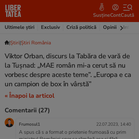
Susține
Cont
Caută
Ultimele știri
Exclusiv
Criză politică
Opinii
Intervi
|
Ştiri
|
Știri România
Viktor Orban, discurs la Tabăra de vară de
la Tușnad: „MAE român mi-a cerut să nu
vorbesc despre aceste teme”. „Europa e ca
un campion de box în vârstă”
« Înapoi la articol
Comentarii
(27)
Frumosul1
22.07.2023, 14:40
A spus că s a format o prietenie frumoasă cu prim