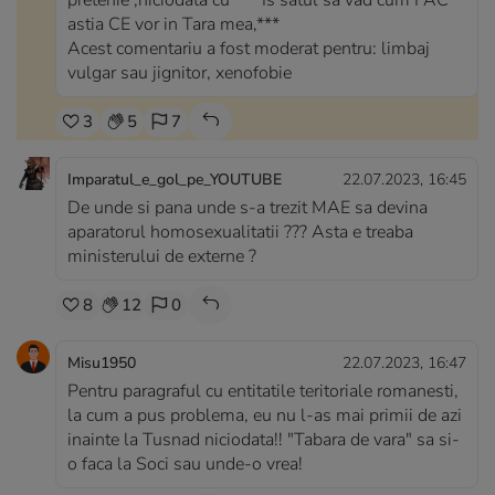
pretenie ,niciodata cu *** Is satul sa vad cum FAC
astia CE vor in Tara mea,***
Acest comentariu a fost moderat pentru: limbaj
vulgar sau jignitor, xenofobie
3
5
7
Imparatul_e_gol_pe_YOUTUBE
22.07.2023, 16:45
De unde si pana unde s-a trezit MAE sa devina
aparatorul homosexualitatii ??? Asta e treaba
ministerului de externe ?
8
12
0
Misu1950
22.07.2023, 16:47
Pentru paragraful cu entitatile teritoriale romanesti,
la cum a pus problema, eu nu l-as mai primii de azi
inainte la Tusnad niciodata!! "Tabara de vara" sa si-
o faca la Soci sau unde-o vrea!