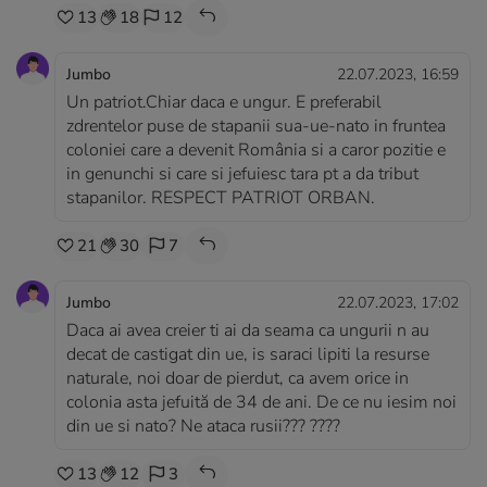
13
18
12
Jumbo
22.07.2023, 16:59
Un patriot.Chiar daca e ungur. E preferabil
zdrentelor puse de stapanii sua-ue-nato in fruntea
coloniei care a devenit România si a caror pozitie e
in genunchi si care si jefuiesc tara pt a da tribut
stapanilor. RESPECT PATRIOT ORBAN.
21
30
7
Jumbo
22.07.2023, 17:02
Daca ai avea creier ti ai da seama ca ungurii n au
decat de castigat din ue, is saraci lipiti la resurse
naturale, noi doar de pierdut, ca avem orice in
colonia asta jefuită de 34 de ani. De ce nu iesim noi
din ue si nato? Ne ataca rusii??? ????
13
12
3