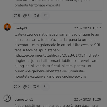
ministrul României sper sa rămână așa și fără
pretenții teritoriale vreodată
5
6
6
paulg40
22.07.2023, 15:12
Cateva zeci de nationalisti romani sau ungurii le au
adus apa care a fost refuzata dar pana la urma au
acceptat... cata golaneala in articol! Uite ceea ce SRI
tace si face ce spun stapanii:
https://experimentullehliu.ro/2023/01/03/michael-
ringier-si-jurnalistii-romani-iubitori-de-evrei-care-
ajung-sa-si-vanda-sufletul-si-tara-pentru-un-
pumn-de-galbeni-libertatea-si-jurnalistii-
hopulele-catalin-si-andreea-archip-ep-viii/
2
2
5
demostene1
22.07.2023, 15:26
Naționaliștii români l-ar adora pe Orban daca nu ar