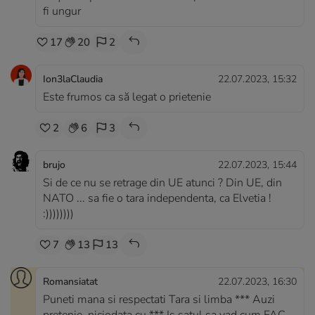
fi ungur
17
20
2
Ion3laClaudia
22.07.2023, 15:32
Este frumos ca să legat o prietenie
2
6
3
brujo
22.07.2023, 15:44
Si de ce nu se retrage din UE atunci ? Din UE, din
NATO ... sa fie o tara independenta, ca Elvetia !
:))))))))
7
13
13
Romansiatat
22.07.2023, 16:30
Puneti mana si respectati Tara si limba *** Auzi