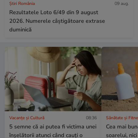
Știri România
09 aug.
Rezultatele Loto 6/49 din 9 august
2026. Numerele câștigătoare extrase
duminică
Vacanțe și Cultură
08:36
Sănătate și Fitn
5 semne că ai putea fi victima unei
Cea mai bună
înșelătorii atunci când cauți o
soarelui, nic