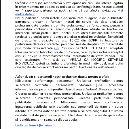
Ringier România
făcând clic mai jos, respectiv vă puteți opune utilizării unui interes legitim
în orice moment pe pagina cu politica de confidențialitate. Aceste alegeri
vor fi raportate partenerilor noștri și nu vă vor afecta navigarea.
Mai
Libertatea pentru
ELLE
Locuri de muncă
multe detalii
femei
Noi si partenerii nostri (retelele de socializare si agentiile de publicitate
Gazeta Sporturilor
Imobiliare.ro
partenere, precum si furnizorii nostri de servicii de date analitice)
Unica.ro
prelucram date pentru a permite website-ului sa functioneze, pentru a
Stiri mondene
Jobradar24
personaliza continutul si anunturile publicitare afisate in functie de
Program TV
interesele si/sau profilul dvs., pentru a va oferi functionalitati aferente
Calculator sarcina
Imoradar24
retelelor de socializare si pentru a analiza traficul pe website. Beneficiati
Avantaje
Ajută Copiii
Colecții Libertatea
de drepturile prevazute de art. 15-22 din GDPR in legatura cu
prelucrarea datelor cu caracter personal. Aceste drepturi pot fi exercitate
prin modalitatea indicata
aici
. Prin click pe “ACCEPT TOATE”, acceptati
Pariază responsabil! Decizia ONJN nr. 821/25.09.2025.
folosirea tuturor Tehnologiilor de tip Cookie, care implica inclusiv acceptul
dvs. cu privire la stocarea/accesarea informatiilor de catre Vendor-ii cu
Jocurile de noroc sunt interzise minorilor.
care colaboram. Prin click pe “VREAU SA MODIFIC SETARILE
INDIVIDUAL” puteti schimba preferintele in mod individual, mai putin
cele legate de cookie strict necesare pentru functionarea website-ului.
© 2026 Ringier Romania. Toate drepturile rezervate
Atât noi, cât și partenerii noștri prelucrăm datele pentru a oferi:
Măsurarea performanței reclamelor. Utilizarea profilurilor pentru
selectarea conținutului personalizat. Stocarea și/sau accesarea
informațiilor de pe un dispozitiv. Dezvoltarea și îmbunătățirea serviciilor.
Crearea profilurilor de conținut personalizat. Utilizarea profilurilor pentru
Actualizare preferințe cookies
selectarea publicității personalizate. Crearea profilurilor pentru
publicitate personalizată. Măsurarea performanței conținutului.
Înțelegerea publicului prin statistici sau combinații de date din surse
diferite. Utilizarea datelor limitate pentru a selecta conținutul. Utilizarea
de date limitate pentru a selecta publicitatea. Date precise de geolocație
și identificarea prin scanarea dispozitivului.
Listă parteneri (furnizori)