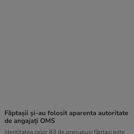
Făptașii și-au folosit aparenta autoritate
de angajați OMS
Identitatea celor 83 de presupuși făptași este