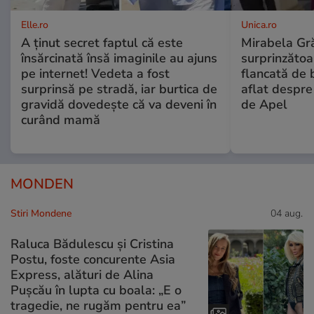
Elle.ro
Unica.ro
A ținut secret faptul că este
Mirabela Gră
însărcinată însă imaginile au ajuns
surprinzătoar
pe internet! Vedeta a fost
flancată de 
surprinsă pe stradă, iar burtica de
aflat despre
gravidă dovedește că va deveni în
de Apel
curând mamă
MONDEN
Stiri Mondene
04 aug.
Raluca Bădulescu și Cristina
Postu, foste concurente Asia
Express, alături de Alina
Pușcău în lupta cu boala: „E o
tragedie, ne rugăm pentru ea”