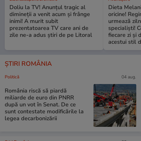
Doliu la TV! Anunțul tragic al
Dieta Melan
dimineții a venit acum și frânge
oricine! Regi
inimi! A murit subit
urmează zilni
prezentatoarea TV care ani de
specialiști! 
zile ne-a adus știri de pe Litoral
fiecare zi și 
acestui stil 
ȘTIRI ROMÂNIA
Politică
04 aug.
România riscă să piardă
miliarde de euro din PNRR
după un vot în Senat. De ce
sunt contestate modificările la
legea decarbonizării