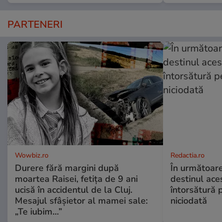
PARTENERI
Wowbiz.ro
Redactia.ro
Durere fără margini după
În următoare
moartea Raisei, fetița de 9 ani
destinul ace
ucisă în accidentul de la Cluj.
întorsătură p
Mesajul sfâșietor al mamei sale:
niciodată
„Te iubim…”