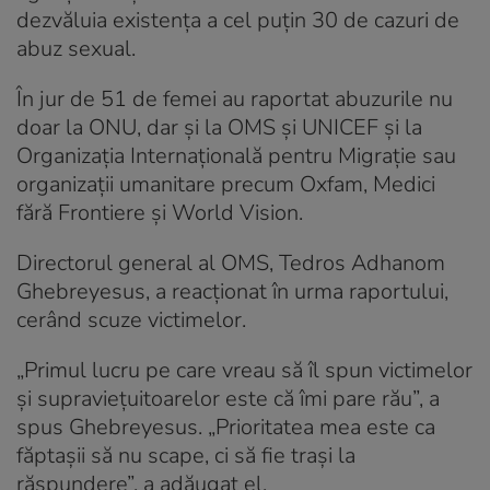
dezvăluia existența a cel puțin 30 de cazuri de
abuz sexual.
În jur de 51 de femei au raportat abuzurile nu
doar la ONU, dar și la OMS și UNICEF și la
Organizația Internațională pentru Migrație sau
organizații umanitare precum Oxfam, Medici
fără Frontiere și World Vision.
Directorul general al OMS, Tedros Adhanom
Ghebreyesus, a reacționat în urma raportului,
cerând scuze victimelor.
„Primul lucru pe care vreau să îl spun victimelor
și supraviețuitoarelor este că îmi pare rău”, a
spus Ghebreyesus. „Prioritatea mea este ca
făptașii să nu scape, ci să fie trași la
răspundere”, a adăugat el.