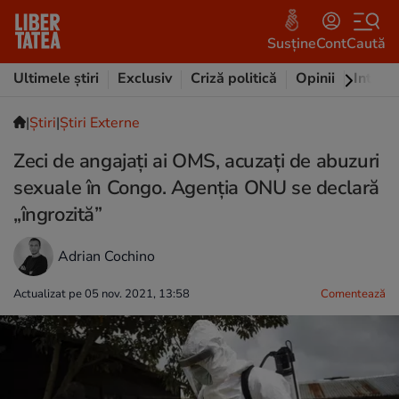
Susține
Cont
Caută
Ultimele știri
Exclusiv
Criză politică
Opinii
Intervi
|
Ştiri
|
Știri Externe
Zeci de angajați ai OMS, acuzați de abuzuri
sexuale în Congo. Agenția ONU se declară
„îngrozită”
Adrian Cochino
Actualizat pe 05 nov. 2021, 13:58
Comentează