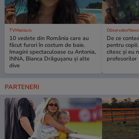
TVMania.ro
ObservatorNews
10 vedete din România care au
De ce contea
făcut furori în costum de baie.
pentru copii
Imagini spectaculoase cu Antonia,
citesc și eu 
INNA, Bianca Drăgușanu și alte
profesorilor
dive
PARTENERI