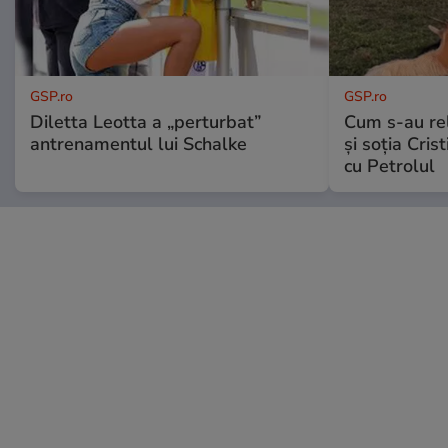
GSP.ro
GSP.ro
Diletta Leotta a „perturbat”
Cum s-au re
antrenamentul lui Schalke
și soția Cris
cu Petrolul