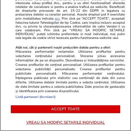
Știri România
04 aug.
interesele si/sau profilul dvs., pentru a va oferi functionalitati aferente
retelelor de socializare si pentru a analiza traficul pe website. Beneficiati
Nicușor Dan a promulgat legile pentru
de drepturile prevazute de art. 15-22 din GDPR in legatura cu
prelucrarea datelor cu caracter personal. Aceste drepturi pot fi exercitate
jaloanele PNRR și Acordul SAFE: „Accesul
prin modalitatea indicata
aici
. Prin click pe “ACCEPT TOATE”, acceptati
folosirea tuturor Tehnologiilor de tip Cookie, care implica inclusiv acceptul
României la fondurile europene rămâne
dvs. cu privire la stocarea/accesarea informatiilor de catre Vendor-ii cu
care colaboram. Prin click pe “VREAU SA MODIFIC SETARILE
garantat”
INDIVIDUAL” puteti schimba preferintele in mod individual, mai putin
cele legate de cookie strict necesare pentru functionarea website-ului.
Atât noi, cât și partenerii noștri prelucrăm datele pentru a oferi:
Măsurarea performanței reclamelor. Utilizarea profilurilor pentru
Știri Externe
04 aug.
selectarea conținutului personalizat. Stocarea și/sau accesarea
Contre la Bruxelles după criza din Ceuta:
informațiilor de pe un dispozitiv. Dezvoltarea și îmbunătățirea serviciilor.
Crearea profilurilor de conținut personalizat. Utilizarea profilurilor pentru
planul Spaniei de a legaliza migranții divizează
selectarea publicității personalizate. Crearea profilurilor pentru
publicitate personalizată. Măsurarea performanței conținutului.
Uniunea Europeană
Înțelegerea publicului prin statistici sau combinații de date din surse
diferite. Utilizarea datelor limitate pentru a selecta conținutul. Utilizarea
de date limitate pentru a selecta publicitatea. Date precise de geolocație
și identificarea prin scanarea dispozitivului.
Citește mai multe
Listă parteneri (furnizori)
ACCEPT TOATE
TRENDING
VREAU SA MODIFIC SETARILE INDIVIDUAL
Horoscop
04 aug.