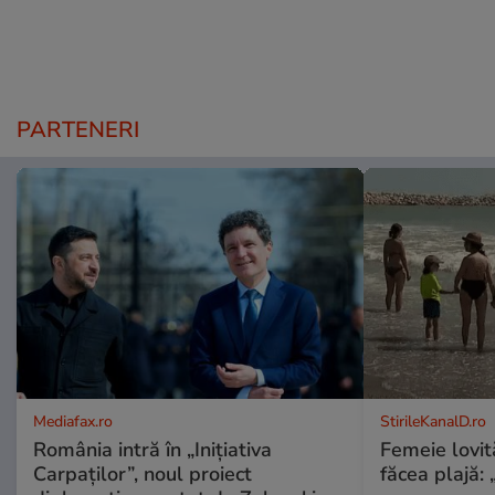
PARTENERI
Mediafax.ro
StirileKanalD.ro
România intră în „Inițiativa
Femeie lovit
Carpaților”, noul proiect
făcea plajă: „