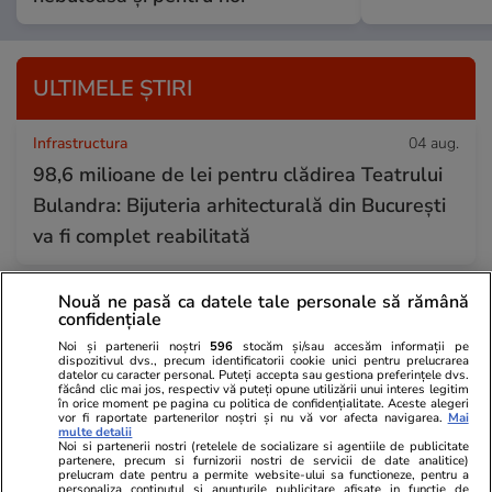
ULTIMELE ȘTIRI
Infrastructura
04 aug.
98,6 milioane de lei pentru clădirea Teatrului
Bulandra: Bijuteria arhitecturală din București
va fi complet reabilitată
Nouă ne pasă ca datele tale personale să rămână
Știri Externe
04 aug.
confidențiale
Vladimir Putin a promulgat cea mai dură lege
Noi și partenerii noștri
596
stocăm și/sau accesăm informații pe
dispozitivul dvs., precum identificatorii cookie unici pentru prelucrarea
împotriva opozanților care au fugit din Rusia ca
datelor cu caracter personal. Puteți accepta sau gestiona preferințele dvs.
făcând clic mai jos, respectiv vă puteți opune utilizării unui interes legitim
să nu fie arestați sau uciși. „Îi lasă efectiv fără
în orice moment pe pagina cu politica de confidențialitate. Aceste alegeri
vor fi raportate partenerilor noștri și nu vă vor afecta navigarea.
Mai
drepturile cetățenești”
multe detalii
Noi si partenerii nostri (retelele de socializare si agentiile de publicitate
partenere, precum si furnizorii nostri de servicii de date analitice)
prelucram date pentru a permite website-ului sa functioneze, pentru a
personaliza continutul si anunturile publicitare afisate in functie de