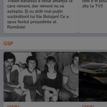
Traian Băsescu a făcut anunțul la
cine e în poz
care nimeni, dar nimeni nu se
zile la TV!!
aștepta. Și cu atât mai puțin
susținătorii lui Ilie Bolojan! Ce a
spus fostul președinte al
României
GSP
GSP.RO
GSP.RO