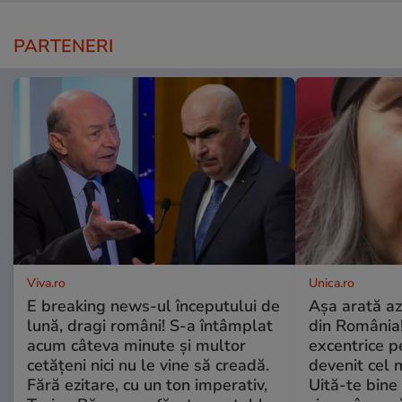
PARTENERI
Viva.ro
Unica.ro
E breaking news-ul începutului de
Așa arată az
lună, dragi români! S-a întâmplat
din România!
acum câteva minute și multor
excentrice pe
cetățeni nici nu le vine să creadă.
devenit cel 
Fără ezitare, cu un ton imperativ,
Uită-te bine 