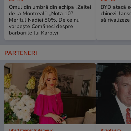
Omul din umbră din echipa „Zeiței
BYD atacă s
de la Montreal”: „Nota 10?
chinezii lans
Meritul Nadiei 80%. De ce nu
să rivalize
vorbește Comăneci despre
barbariile lui Karolyi
PARTENERI
Libertateapentrufemei.ro
Avantaje.ro