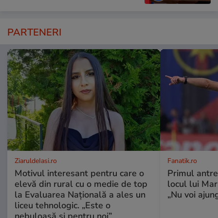
PARTENERI
ZiaruldeIasi.ro
Fanatik.ro
Motivul interesant pentru care o
Primul antre
elevă din rural cu o medie de top
locul lui Ma
la Evaluarea Națională a ales un
„Nu voi ajung
liceu tehnologic. „Este o
nebuloasă și pentru noi”