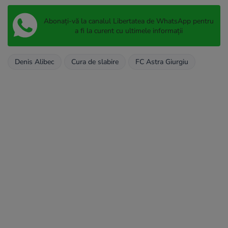
Abonați-vă la canalul Libertatea de WhatsApp pentru
a fi la curent cu ultimele informații
Denis Alibec
Cura de slabire
FC Astra Giurgiu