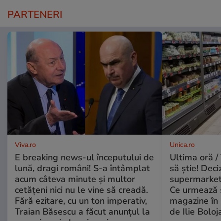
PARTENERI
Viva.ro
Unica.ro
E breaking news-ul începutului de
Ultima oră / 
lună, dragi români! S-a întâmplat
să știe! Deci
acum câteva minute și multor
supermarketu
cetățeni nici nu le vine să creadă.
Ce urmează s
Fără ezitare, cu un ton imperativ,
magazine în 
Traian Băsescu a făcut anunțul la
de Ilie Boloj