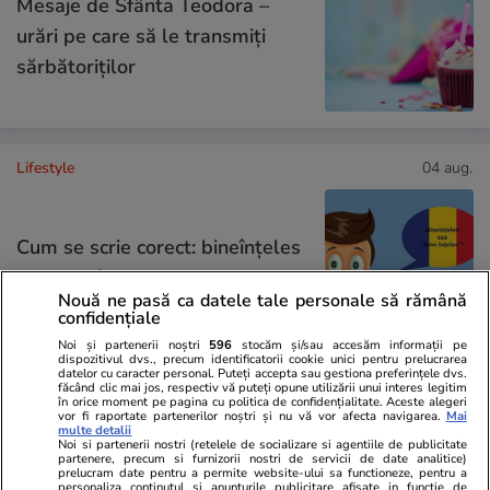
Mesaje de Sfânta Teodora –
urări pe care să le transmiți
sărbătoriților
Lifestyle
04 aug.
Cum se scrie corect: bineînțeles
sau bine înțeles
Nouă ne pasă ca datele tale personale să rămână
confidențiale
Noi și partenerii noștri
596
stocăm și/sau accesăm informații pe
dispozitivul dvs., precum identificatorii cookie unici pentru prelucrarea
datelor cu caracter personal. Puteți accepta sau gestiona preferințele dvs.
făcând clic mai jos, respectiv vă puteți opune utilizării unui interes legitim
Bani și Afaceri
03 aug.
în orice moment pe pagina cu politica de confidențialitate. Aceste alegeri
vor fi raportate partenerilor noștri și nu vă vor afecta navigarea.
Mai
multe detalii
Noi si partenerii nostri (retelele de socializare si agentiile de publicitate
partenere, precum si furnizorii nostri de servicii de date analitice)
Cine poate retrage banii din
prelucram date pentru a permite website-ului sa functioneze, pentru a
personaliza continutul si anunturile publicitare afisate in functie de