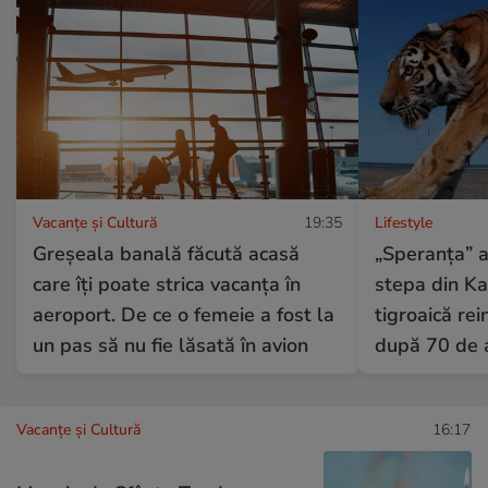
Vacanțe și Cultură
19:35
Lifestyle
Greșeala banală făcută acasă
„Speranța” a 
care îți poate strica vacanța în
stepa din Ka
aeroport. De ce o femeie a fost la
tigroaică rei
un pas să nu fie lăsată în avion
după 70 de 
Vacanțe și Cultură
16:17