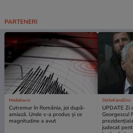
PARTENERI
Mediafax.ro
StirileKanalD.ro
Cutremur în România, joi după-
UPDATE Zi d
amiază. Unde s-a produs și ce
Georgescu! F
magnitudine a avut
prezidențiale
judecat pent