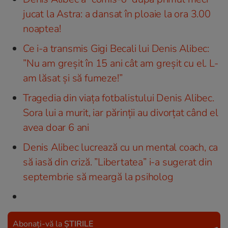
jucat la Astra: a dansat în ploaie la ora 3.00
noaptea!
Ce i-a transmis Gigi Becali lui Denis Alibec:
”Nu am greşit în 15 ani cât am greşit cu el. L-
am lăsat şi să fumeze!”
Tragedia din viaţa fotbalistului Denis Alibec.
Sora lui a murit, iar părinţii au divorţat când el
avea doar 6 ani
Denis Alibec lucrează cu un mental coach, ca
să iasă din criză. ”Libertatea” i-a sugerat din
septembrie să meargă la psiholog
Abonați-vă la
ȘTIRILE