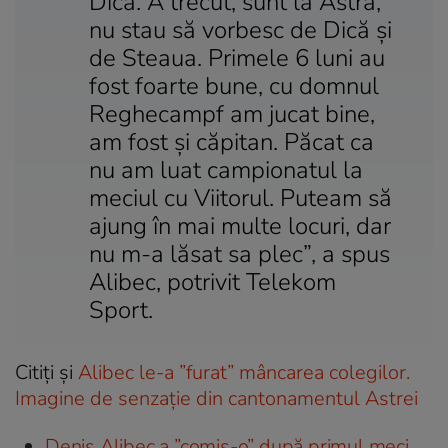
Dică. A trecut, sunt la Astra,
nu stau să vorbesc de Dică şi
de Steaua. Primele 6 luni au
fost foarte bune, cu domnul
Reghecampf am jucat bine,
am fost şi căpitan. Păcat ca
nu am luat campionatul la
meciul cu Viitorul. Puteam să
ajung în mai multe locuri, dar
nu m-a lăsat sa plec”, a spus
Alibec, potrivit Telekom
Sport.
Citiţi şi
Alibec le-a ”furat” mâncarea colegilor.
Imagine de senzaţie din cantonamentul Astrei
Denis Alibec a ”comis-o” după primul meci