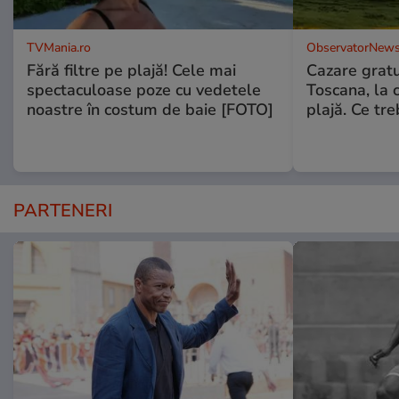
TVMania.ro
ObservatorNews
Fără filtre pe plajă! Cele mai
Cazare gratui
spectaculoase poze cu vedetele
Toscana, la 
noastre în costum de baie [FOTO]
plajă. Ce tre
PARTENERI