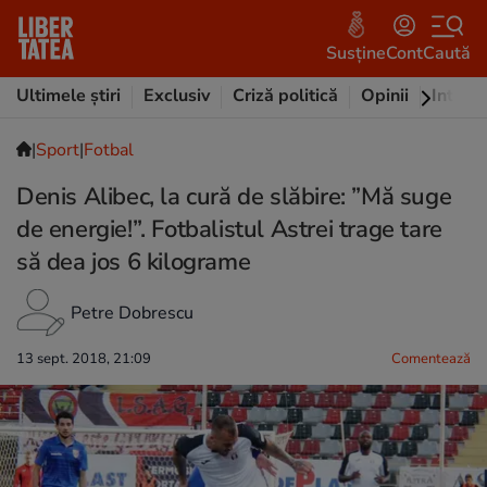
Susține
Cont
Caută
Ultimele știri
Exclusiv
Criză politică
Opinii
Intervi
|
Sport
|
Fotbal
Denis Alibec, la cură de slăbire: ”Mă suge
de energie!”. Fotbalistul Astrei trage tare
să dea jos 6 kilograme
Petre Dobrescu
13 sept. 2018, 21:09
Comentează