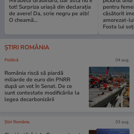
Mirabela Grădinaru, dar asta nu e
piciorul unui
tot! Surpriza uriașă din declarația
pentru femei
de avere! Da, scrie negru pe alb!
căsătorit ime
O cheamă…
amorezat-lul
Fosta lui soț
ȘTIRI ROMÂNIA
Politică
04 aug.
România riscă să piardă
miliarde de euro din PNRR
după un vot în Senat. De ce
sunt contestate modificările la
legea decarbonizării
Știri România
03 aug.