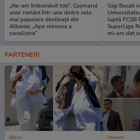
„Ne-am îmbolnăvit toți”. Coșmarul
Gigi Becali 
unor români într-una dintre cele
Universitate
mai populare destinații din
luptă FCSB î
Albania: „Apa mirosea a
SuperLiga Ro
canalizare”
mi-am dat s
PARTENERI
Elle.ro
Unica.ro