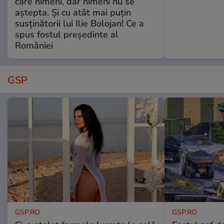
care nimeni, dar nimeni nu se
aștepta. Și cu atât mai puțin
susținătorii lui Ilie Bolojan! Ce a
spus fostul președinte al
României
GSP
GSP.RO
GSP.RO