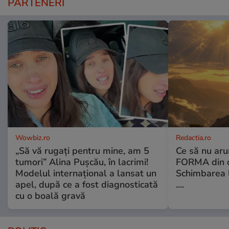
PARTENERI
Wowbiz.ro
Redactia.ro
„Să vă rugați pentru mine, am 5
Ce să nu aru
tumori” Alina Pușcău, în lacrimi!
FORMA din c
Modelul internațional a lansat un
Schimbarea l
apel, după ce a fost diagnosticată
....
cu o boală gravă