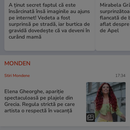
A ținut secret faptul că este
Mirabela Gră
însărcinată însă imaginile au ajuns
surprinzătoar
pe internet! Vedeta a fost
flancată de 
surprinsă pe stradă, iar burtica de
aflat despre
gravidă dovedește că va deveni în
de Apel
curând mamă
MONDEN
Stiri Mondene
17:34
Elena Gheorghe, apariție
spectaculoasă pe plajele din
Grecia. Regula strictă pe care
artista o respectă în vacanță