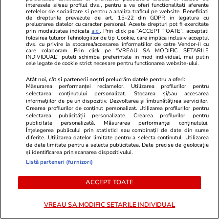
contul unei persoane decedate
interesele si/sau profilul dvs., pentru a va oferi functionalitati aferente
retelelor de socializare si pentru a analiza traficul pe website. Beneficiati
de drepturile prevazute de art. 15-22 din GDPR in legatura cu
prelucrarea datelor cu caracter personal. Aceste drepturi pot fi exercitate
prin modalitatea indicata
aici
. Prin click pe “ACCEPT TOATE”, acceptati
folosirea tuturor Tehnologiilor de tip Cookie, care implica inclusiv acceptul
dvs. cu privire la stocarea/accesarea informatiilor de catre Vendor-ii cu
care colaboram. Prin click pe “VREAU SA MODIFIC SETARILE
INDIVIDUAL” puteti schimba preferintele in mod individual, mai putin
Lifestyle
03 aug.
cele legate de cookie strict necesare pentru functionarea website-ului.
Atât noi, cât și partenerii noștri prelucrăm datele pentru a oferi:
Măsurarea performanței reclamelor. Utilizarea profilurilor pentru
Ce este pământul de diatomee
selectarea conținutului personalizat. Stocarea și/sau accesarea
informațiilor de pe un dispozitiv. Dezvoltarea și îmbunătățirea serviciilor.
și cum se utilizează
Crearea profilurilor de conținut personalizat. Utilizarea profilurilor pentru
selectarea publicității personalizate. Crearea profilurilor pentru
publicitate personalizată. Măsurarea performanței conținutului.
Înțelegerea publicului prin statistici sau combinații de date din surse
diferite. Utilizarea datelor limitate pentru a selecta conținutul. Utilizarea
de date limitate pentru a selecta publicitatea. Date precise de geolocație
și identificarea prin scanarea dispozitivului.
Știri România
19:30
Listă parteneri (furnizori)
Vremea de mâine, 7 august
ACCEPT TOATE
2026: peste jumătate de țară,
sub avertizări de caniculă și ploi
VREAU SA MODIFIC SETARILE INDIVIDUAL
torențiale. Lista zonelor