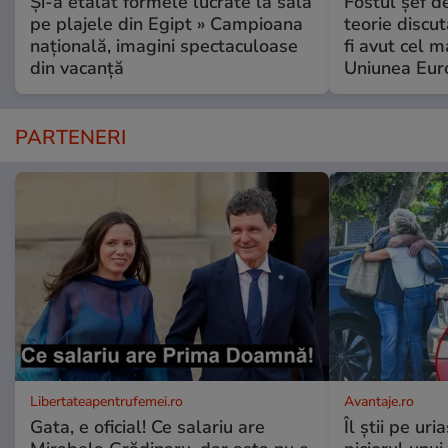
Și-a etalat formele lucrate la sală
Fostul șef d
pe plajele din Egipt » Campioana
teorie discu
națională, imagini spectaculoase
fi avut cel 
din vacanță
Uniunea Eur
PARTENERI
Libertateapentrufemei.ro
Avantaje.ro
Gata, e oficial! Ce salariu are
Îl știi pe ur