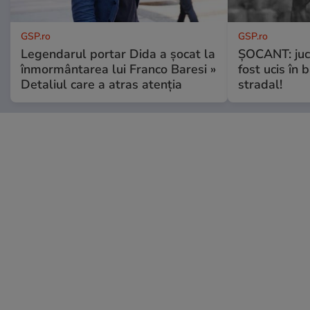
GSP.ro
GSP.ro
Legendarul portar Dida a șocat la
ȘOCANT: jucă
înmormântarea lui Franco Baresi »
fost ucis în 
Detaliul care a atras atenția
stradal!