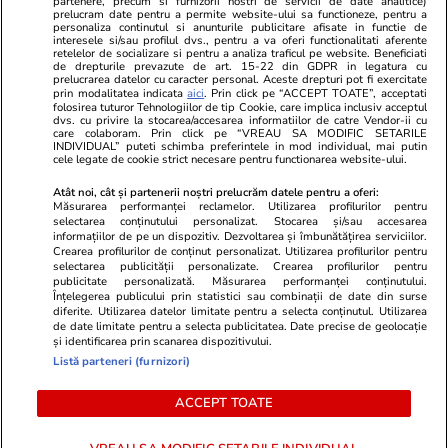
partenere, precum si furnizorii nostri de servicii de date analitice)
Unica.ro
prelucram date pentru a permite website-ului sa functioneze, pentru a
Stiri mondene
Jobradar24
personaliza continutul si anunturile publicitare afisate in functie de
Program TV
Calculator sarcina
Imoradar24
interesele si/sau profilul dvs., pentru a va oferi functionalitati aferente
retelelor de socializare si pentru a analiza traficul pe website. Beneficiati
Avantaje
Ajută Copiii
Colecții Libertatea
de drepturile prevazute de art. 15-22 din GDPR in legatura cu
prelucrarea datelor cu caracter personal. Aceste drepturi pot fi exercitate
prin modalitatea indicata
aici
. Prin click pe “ACCEPT TOATE”, acceptati
Pariază responsabil! Decizia ONJN nr. 821/25.09.2025.
folosirea tuturor Tehnologiilor de tip Cookie, care implica inclusiv acceptul
dvs. cu privire la stocarea/accesarea informatiilor de catre Vendor-ii cu
Jocurile de noroc sunt interzise minorilor.
care colaboram. Prin click pe “VREAU SA MODIFIC SETARILE
INDIVIDUAL” puteti schimba preferintele in mod individual, mai putin
cele legate de cookie strict necesare pentru functionarea website-ului.
© 2026 Ringier Romania. Toate drepturile rezervate
Atât noi, cât și partenerii noștri prelucrăm datele pentru a oferi:
Măsurarea performanței reclamelor. Utilizarea profilurilor pentru
selectarea conținutului personalizat. Stocarea și/sau accesarea
informațiilor de pe un dispozitiv. Dezvoltarea și îmbunătățirea serviciilor.
Crearea profilurilor de conținut personalizat. Utilizarea profilurilor pentru
Actualizare preferințe cookies
selectarea publicității personalizate. Crearea profilurilor pentru
publicitate personalizată. Măsurarea performanței conținutului.
Înțelegerea publicului prin statistici sau combinații de date din surse
diferite. Utilizarea datelor limitate pentru a selecta conținutul. Utilizarea
de date limitate pentru a selecta publicitatea. Date precise de geolocație
și identificarea prin scanarea dispozitivului.
Listă parteneri (furnizori)
ACCEPT TOATE