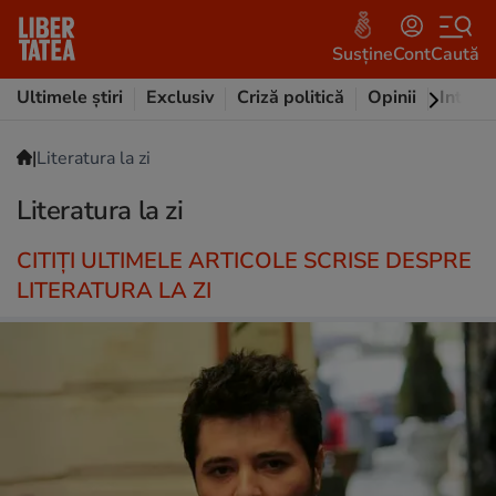
Susține
Cont
Caută
Ultimele știri
Exclusiv
Criză politică
Opinii
Intervi
|
Literatura la zi
Literatura la zi
CITIȚI ULTIMELE ARTICOLE SCRISE DESPRE
LITERATURA LA ZI