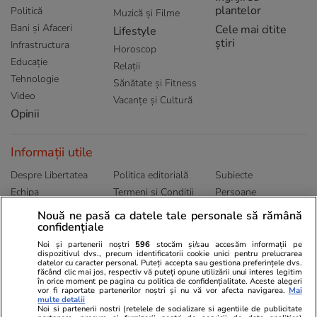
plantelor
Politică
Muzică și Filme
Bani și Afaceri
Cele mai citite
Lifestyle
știri
Infrastructura
Horoscop
Educație
Relații
Tehnologie
Sănătate și Fitness
Video
Vacanțe și Cultură
Opinii
Informații utile
Despre Libertatea
Politica editorială
Subiecte
Echipa
Termeni și Conditii
Persoane
Publicitate
Abonamente
Sitemap
Nouă ne pasă ca datele tale personale să rămână
confidențiale
Politica de
Autori
confidențialitate
Noi și partenerii noștri
596
stocăm și/sau accesăm informații pe
dispozitivul dvs., precum identificatorii cookie unici pentru prelucrarea
datelor cu caracter personal. Puteți accepta sau gestiona preferințele dvs.
Ringier România
făcând clic mai jos, respectiv vă puteți opune utilizării unui interes legitim
în orice moment pe pagina cu politica de confidențialitate. Aceste alegeri
vor fi raportate partenerilor noștri și nu vă vor afecta navigarea.
Mai
Libertatea pentru
ELLE
Locuri de muncă
multe detalii
femei
Noi si partenerii nostri (retelele de socializare si agentiile de publicitate
Gazeta Sporturilor
Imobiliare.ro