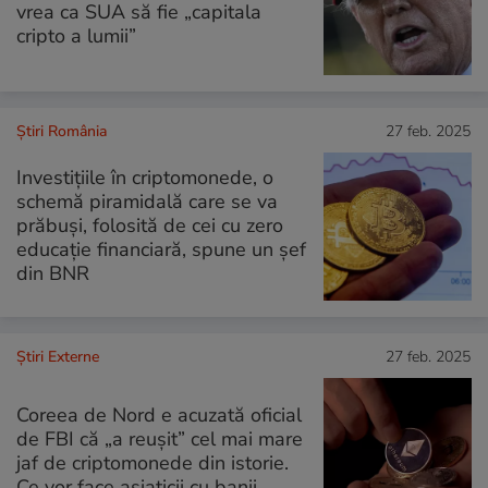
vrea ca SUA să fie „capitala
cripto a lumii”
Știri România
27 feb. 2025
Investițiile în criptomonede, o
schemă piramidală care se va
prăbuși, folosită de cei cu zero
educație financiară, spune un șef
din BNR
Știri Externe
27 feb. 2025
Coreea de Nord e acuzată oficial
de FBI că „a reușit” cel mai mare
jaf de criptomonede din istorie.
Ce vor face asiaticii cu banii