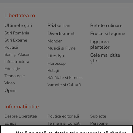
Libertatea.ro
Ultimele știri
Război Iran
Retete culinare
Știri România
Divertisment
Fructe si legume
Știri Externe
Monden
Ingrijirea
plantelor
Politică
Muzică și Filme
Bani și Afaceri
Cele mai citite
Lifestyle
știri
Infrastructura
Horoscop
Educație
Relații
Tehnologie
Sănătate și Fitness
Video
Vacanțe și Cultură
Opinii
Informații utile
Despre Libertatea
Politica editorială
Subiecte
Echipa
Termeni și Conditii
Persoane
Publicitate
Abonamente
Sitemap