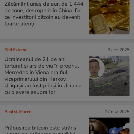
Zăcământ uriaș de aur, de 1.444
de tone, descoperit în China. De
ce investitorii bitcoin au devenit
foarte atenți
Știri Externe
3 dec. 2025
Ucraineanul de 21 de ani
torturat și ars de viu în propriul
Mercedes în Viena era fiul
viceprimarului din Harkov.
Ucigașii au fost prinși în Ucraina
cu o avere asupra lor
Bani și Afaceri
27 nov. 2025
Prăbușirea bitcoin este strâns