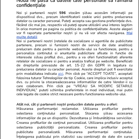
Nouă ne pasă ca datele tale personale să rămână
confidențiale
Politica de
Autori
confidențialitate
Noi și partenerii noștri
596
stocăm și/sau accesăm informații pe
dispozitivul dvs., precum identificatorii cookie unici pentru prelucrarea
datelor cu caracter personal. Puteți accepta sau gestiona preferințele dvs.
Ringier România
făcând clic mai jos, respectiv vă puteți opune utilizării unui interes legitim
în orice moment pe pagina cu politica de confidențialitate. Aceste alegeri
vor fi raportate partenerilor noștri și nu vă vor afecta navigarea.
Mai
Libertatea pentru
ELLE
Locuri de muncă
multe detalii
femei
Noi si partenerii nostri (retelele de socializare si agentiile de publicitate
Gazeta Sporturilor
Imobiliare.ro
partenere, precum si furnizorii nostri de servicii de date analitice)
Unica.ro
prelucram date pentru a permite website-ului sa functioneze, pentru a
Stiri mondene
Jobradar24
personaliza continutul si anunturile publicitare afisate in functie de
Program TV
Calculator sarcina
Imoradar24
interesele si/sau profilul dvs., pentru a va oferi functionalitati aferente
retelelor de socializare si pentru a analiza traficul pe website. Beneficiati
Avantaje
Ajută Copiii
Colecții Libertatea
de drepturile prevazute de art. 15-22 din GDPR in legatura cu
prelucrarea datelor cu caracter personal. Aceste drepturi pot fi exercitate
prin modalitatea indicata
aici
. Prin click pe “ACCEPT TOATE”, acceptati
Pariază responsabil! Decizia ONJN nr. 821/25.09.2025.
folosirea tuturor Tehnologiilor de tip Cookie, care implica inclusiv acceptul
dvs. cu privire la stocarea/accesarea informatiilor de catre Vendor-ii cu
Jocurile de noroc sunt interzise minorilor.
care colaboram. Prin click pe “VREAU SA MODIFIC SETARILE
INDIVIDUAL” puteti schimba preferintele in mod individual, mai putin
cele legate de cookie strict necesare pentru functionarea website-ului.
© 2026 Ringier Romania. Toate drepturile rezervate
Atât noi, cât și partenerii noștri prelucrăm datele pentru a oferi:
Măsurarea performanței reclamelor. Utilizarea profilurilor pentru
selectarea conținutului personalizat. Stocarea și/sau accesarea
informațiilor de pe un dispozitiv. Dezvoltarea și îmbunătățirea serviciilor.
Crearea profilurilor de conținut personalizat. Utilizarea profilurilor pentru
Actualizare preferințe cookies
selectarea publicității personalizate. Crearea profilurilor pentru
publicitate personalizată. Măsurarea performanței conținutului.
Înțelegerea publicului prin statistici sau combinații de date din surse