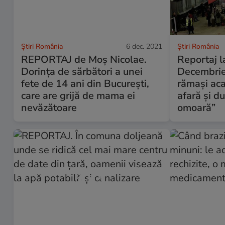
Știri România
6 dec. 2021
Știri România
REPORTAJ de Moș Nicolae.
Reportaj l
Dorința de sărbători a unei
Decembrie
fete de 14 ani din București,
rămași aca
care are grijă de mama ei
afară și du
nevăzătoare
omoară”