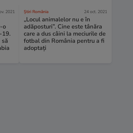
ov. 2021
Știri România
24 oct. 2021
„Locul animalelor nu e în
r-o
adăposturi”. Cine este tânăra
-19.
care a dus câini la meciurile de
m să
fotbal din România pentru a fi
abia
adoptați