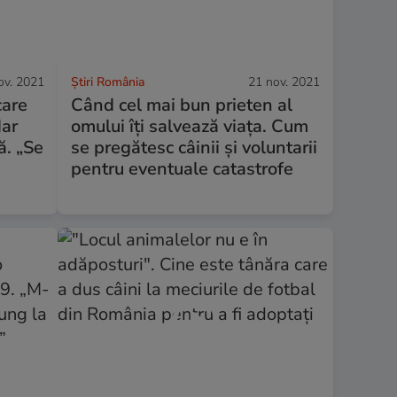
ov. 2021
Știri România
21 nov. 2021
care
Când cel mai bun prieten al
dar
omului îți salvează viața. Cum
ă. „Se
se pregătesc câinii și voluntarii
pentru eventuale catastrofe