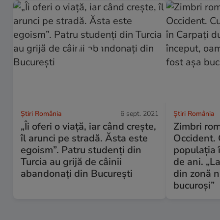
Știri România
6 sept. 2021
Știri România
„Îi oferi o viață, iar când crește,
Zimbri rom
îl arunci pe stradă. Ăsta este
Occident.
egoism”. Patru studenți din
populația 
Turcia au grijă de câinii
de ani. „L
abandonați din București
din zonă n
bucuroși”