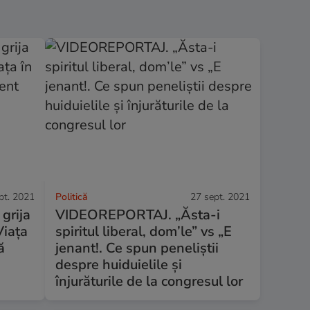
pt. 2021
Politică
27 sept. 2021
 grija
VIDEOREPORTAJ. „Ăsta-i
 Viața
spiritul liberal, dom’le” vs „E
ă
jenant!. Ce spun peneliștii
despre huiduielile și
înjurăturile de la congresul lor