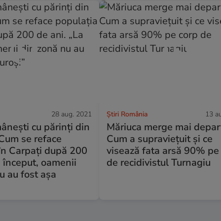
28 aug. 2021
Știri România
13 a
ânești cu părinți din
Măriuca merge mai depar
 Cum se reface
Cum a supraviețuit și ce
în Carpați după 200
visează fata arsă 90% pe
a început, oamenii
de recidivistul Turnagiu
u au fost așa