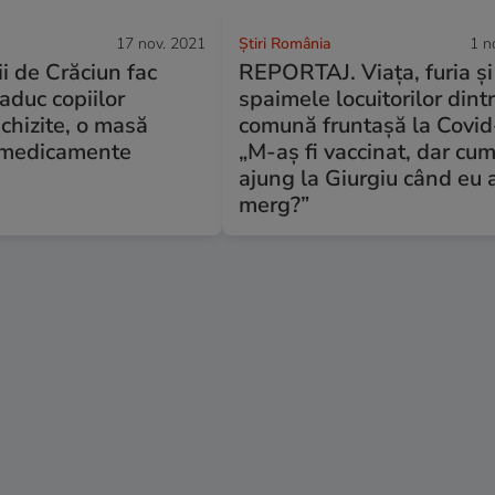
17 nov. 2021
Știri România
1 n
i de Crăciun fac
REPORTAJ. Viața, furia și
 aduc copiilor
spaimele locuitorilor dint
chizite, o masă
comună fruntaşă la Covid
 medicamente
„M-aș fi vaccinat, dar cu
ajung la Giurgiu când eu 
merg?”