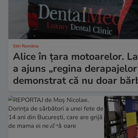
Știri România
Alice în țara motoarelor. L
a ajuns „regina derapajelo
demonstrat că nu doar bărb