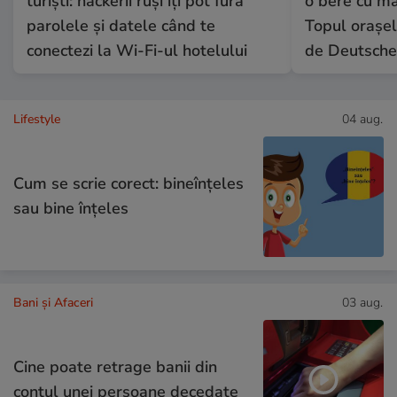
turiști: hackerii ruși îți pot fura
o bere cu ma
parolele și datele când te
Topul orașel
conectezi la Wi-Fi-ul hotelului
de Deutsche
Lifestyle
04 aug.
Cum se scrie corect: bineînțeles
sau bine înțeles
Bani și Afaceri
03 aug.
Cine poate retrage banii din
contul unei persoane decedate