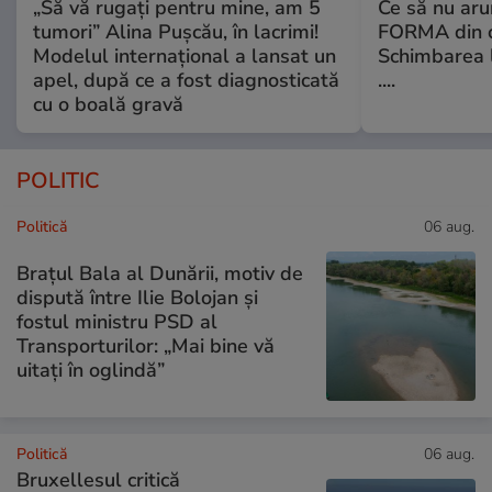
„Să vă rugați pentru mine, am 5
Ce să nu aru
tumori” Alina Pușcău, în lacrimi!
FORMA din c
Modelul internațional a lansat un
Schimbarea l
apel, după ce a fost diagnosticată
....
cu o boală gravă
POLITIC
Politică
06 aug.
Brațul Bala al Dunării, motiv de
dispută între Ilie Bolojan și
fostul ministru PSD al
Transporturilor: „Mai bine vă
uitați în oglindă”
Politică
06 aug.
Bruxellesul critică