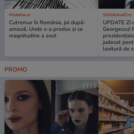
Mediafax.ro
StirileKanalD.ro
Cutremur în România, joi după-
UPDATE Zi d
amiază. Unde s-a produs și ce
Georgescu! F
magnitudine a avut
prezidențiale
judecat pent
lovitură de s
PROMO