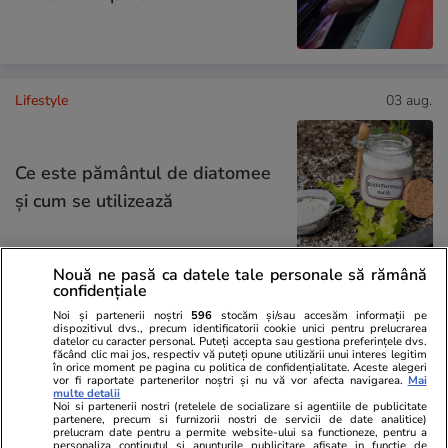
Lifestyle
03 aug.
Ce este pământul de diatomee
și cum se utilizează
Nouă ne pasă ca datele tale personale să rămână
confidențiale
Lifestyle
06 aug.
Noi și partenerii noștri
596
stocăm și/sau accesăm informații pe
dispozitivul dvs., precum identificatorii cookie unici pentru prelucrarea
datelor cu caracter personal. Puteți accepta sau gestiona preferințele dvs.
făcând clic mai jos, respectiv vă puteți opune utilizării unui interes legitim
30 de expresii în turcă esențiale
în orice moment pe pagina cu politica de confidențialitate. Aceste alegeri
vor fi raportate partenerilor noștri și nu vă vor afecta navigarea.
Mai
pentru vacanță: de la bazar la
multe detalii
Noi si partenerii nostri (retelele de socializare si agentiile de publicitate
plajă
partenere, precum si furnizorii nostri de servicii de date analitice)
prelucram date pentru a permite website-ului sa functioneze, pentru a
personaliza continutul si anunturile publicitare afisate in functie de