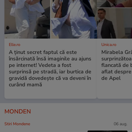
Elle.ro
Unica.ro
A ținut secret faptul că este
Mirabela Gră
însărcinată însă imaginile au ajuns
surprinzătoar
pe internet! Vedeta a fost
flancată de 
surprinsă pe stradă, iar burtica de
aflat despre
gravidă dovedește că va deveni în
de Apel
curând mamă
MONDEN
Stiri Mondene
06 aug.