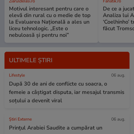
ZiaruldeIasi.ro
Fanatik.ro
Motivul interesant pentru care o
De ce a jucat
elevă din rural cu o medie de top
Analiza lui A
la Evaluarea Națională a ales un
‘Coelhinho’ t
liceu tehnologic. „Este o
făcut Tromso
nebuloasă și pentru noi”
ULTIMELE ȘTIRI
Lifestyle
06 aug.
După 30 de ani de conflicte cu soacra, o
femeie a câștigat disputa, iar mesajul transmis
soțului a devenit viral
Știri Externe
06 aug.
Prințul Arabiei Saudite a cumpărat un