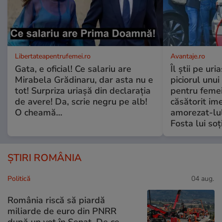
Libertateapentrufemei.ro
Avantaje.ro
Gata, e oficial! Ce salariu are
Îl știi pe ur
Mirabela Grădinaru, dar asta nu e
piciorul unui
tot! Surpriza uriașă din declarația
pentru femei
de avere! Da, scrie negru pe alb!
căsătorit ime
O cheamă…
amorezat-lul
Fosta lui soț
ȘTIRI ROMÂNIA
Politică
04 aug.
România riscă să piardă
miliarde de euro din PNRR
după un vot în Senat. De ce