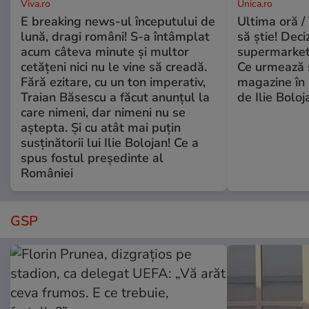
Viva.ro
Unica.ro
E breaking news-ul începutului de
Ultima oră / 
lună, dragi români! S-a întâmplat
să știe! Deci
acum câteva minute și multor
supermarketu
cetățeni nici nu le vine să creadă.
Ce urmează s
Fără ezitare, cu un ton imperativ,
magazine în 
Traian Băsescu a făcut anunțul la
de Ilie Boloj
care nimeni, dar nimeni nu se
aștepta. Și cu atât mai puțin
susținătorii lui Ilie Bolojan! Ce a
spus fostul președinte al
României
GSP