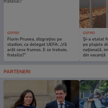
GSP.RO
GSP.RO
Florin Prunea, dizgrațios pe
Și-a etalat 
stadion, ca delegat UEFA: „Vă
pe plajele d
arăt ceva frumos. E ce trebuie,
națională, i
fratello?”
din vacanță
PARTENERI