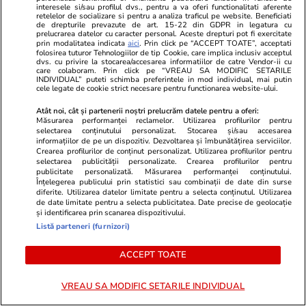
interesele si/sau profilul dvs., pentru a va oferi functionalitati aferente
retelelor de socializare si pentru a analiza traficul pe website. Beneficiati
de drepturile prevazute de art. 15-22 din GDPR in legatura cu
prelucrarea datelor cu caracter personal. Aceste drepturi pot fi exercitate
prin modalitatea indicata
aici
. Prin click pe “ACCEPT TOATE”, acceptati
Știri România
06 aug.
folosirea tuturor Tehnologiilor de tip Cookie, care implica inclusiv acceptul
dvs. cu privire la stocarea/accesarea informatiilor de catre Vendor-ii cu
De ce a fost amânată
care colaboram. Prin click pe “VREAU SA MODIFIC SETARILE
INDIVIDUAL” puteti schimba preferintele in mod individual, mai putin
scufundarea celor patru barje în
cele legate de cookie strict necesare pentru functionarea website-ului.
Dunăre: Operațiunea va dura
Atât noi, cât și partenerii noștri prelucrăm datele pentru a oferi:
Măsurarea performanței reclamelor. Utilizarea profilurilor pentru
cel mult 4 ore pentru fiecare
selectarea conținutului personalizat. Stocarea și/sau accesarea
navă
informațiilor de pe un dispozitiv. Dezvoltarea și îmbunătățirea serviciilor.
Crearea profilurilor de conținut personalizat. Utilizarea profilurilor pentru
selectarea publicității personalizate. Crearea profilurilor pentru
publicitate personalizată. Măsurarea performanței conținutului.
Înțelegerea publicului prin statistici sau combinații de date din surse
Știri România
06 aug.
diferite. Utilizarea datelor limitate pentru a selecta conținutul. Utilizarea
de date limitate pentru a selecta publicitatea. Date precise de geolocație
Operațiunile de scufundare a
și identificarea prin scanarea dispozitivului.
celor patru barje au fost
Listă parteneri (furnizori)
amânate pentru a doua zi
ACCEPT TOATE
consecutiv. Acțiunea continuă
vineri
VREAU SA MODIFIC SETARILE INDIVIDUAL