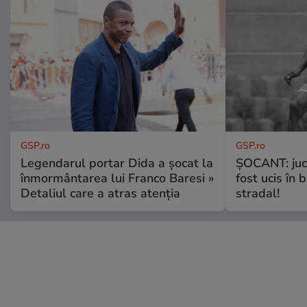
GSP.ro
GSP.ro
Legendarul portar Dida a șocat la
ȘOCANT: jucă
înmormântarea lui Franco Baresi »
fost ucis în 
Detaliul care a atras atenția
stradal!