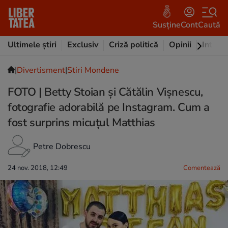
Susține
Cont
Caută
Ultimele știri
Exclusiv
Criză politică
Opinii
Intervi
|
Divertisment
|
Stiri Mondene
FOTO | Betty Stoian și Cătălin Vișnescu,
fotografie adorabilă pe Instagram. Cum a
fost surprins micuțul Matthias
Petre Dobrescu
24 nov. 2018, 12:49
Comentează