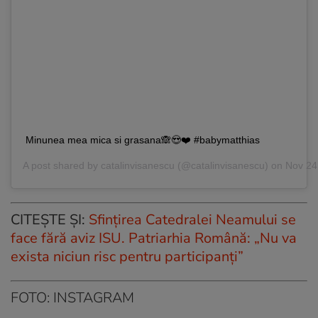
Minunea mea mica si grasana🙈😍❤️ #babymatthias
A post shared by
catalinvisanescu
(@catalinvisanescu) on
Nov 24
CITEȘTE ȘI:
Sfințirea Catedralei Neamului se
face fără aviz ISU. Patriarhia Română: „Nu va
exista niciun risc pentru participanți”
FOTO: INSTAGRAM