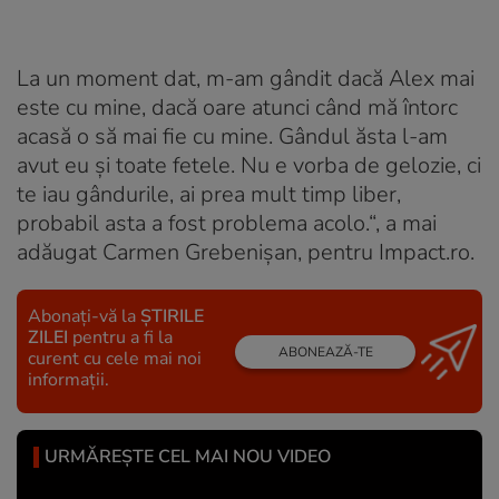
La un moment dat, m-am gândit dacă Alex mai
este cu mine, dacă oare atunci când mă întorc
acasă o să mai fie cu mine. Gândul ăsta l-am
avut eu și toate fetele. Nu e vorba de gelozie, ci
te iau gândurile, ai prea mult timp liber,
probabil asta a fost problema acolo.“, a mai
adăugat Carmen Grebenișan, pentru Impact.ro.
Abonați-vă la
ȘTIRILE
ZILEI
pentru a fi la
ABONEAZĂ-TE
curent cu cele mai noi
informații.
URMĂREȘTE CEL MAI NOU VIDEO