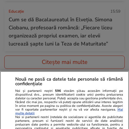
Educație
15:59
Cum se dă Bacalaureatul în Elveția. Simona
Ciobanu, profesoară româncă: „Fiecare liceu
organizează propriul examen, iar elevii
lucrează șapte luni la Teza de Maturitate”
Citește mai multe
Nouă ne pasă ca datele tale personale să rămână
TRENDING
confidențiale
Noi și partenerii noștri
596
stocăm și/sau accesăm informații pe
Știri România
10:00
dispozitivul dvs., precum identificatorii cookie unici pentru prelucrarea
datelor cu caracter personal. Puteți accepta sau gestiona preferințele dvs.
O elevă medaliată cu aur internațional la
făcând clic mai jos, respectiv vă puteți opune utilizării unui interes legitim
în orice moment pe pagina cu politica de confidențialitate. Aceste alegeri
chimie aplicată a dat în judecată Universitatea
vor fi raportate partenerilor noștri și nu vă vor afecta navigarea.
Mai
multe detalii
Noi si partenerii nostri (retelele de socializare si agentiile de publicitate
de Medicină din București pentru că i s-a luat
partenere, precum si furnizorii nostri de servicii de date analitice)
prelucram date pentru a permite website-ului sa functioneze, pentru a
dreptul de a fi admisă fără examen
personaliza continutul si anunturile publicitare afisate in functie de