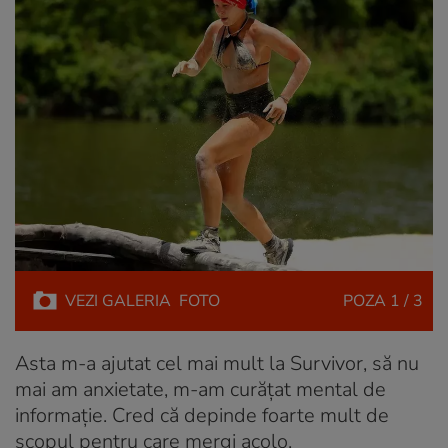
VEZI
GALERIA
FOTO
POZA
1 / 3
Asta m-a ajutat cel mai mult la Survivor, să nu
mai am anxietate, m-am curățat mental de
informație. Cred că depinde foarte mult de
scopul pentru care mergi acolo.