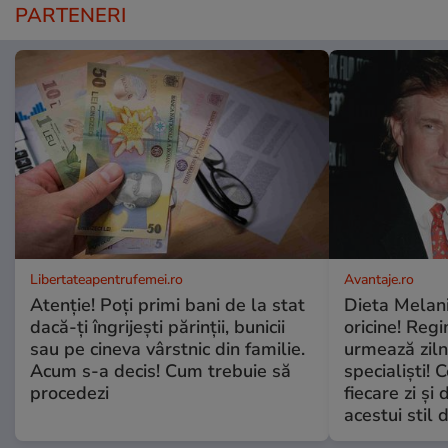
PARTENERI
Libertateapentrufemei.ro
Avantaje.ro
Atenție! Poți primi bani de la stat
Dieta Melan
dacă-ți îngrijești părinții, bunicii
oricine! Regi
sau pe cineva vârstnic din familie.
urmează zilni
Acum s-a decis! Cum trebuie să
specialiști! 
procedezi
fiecare zi și 
acestui stil 