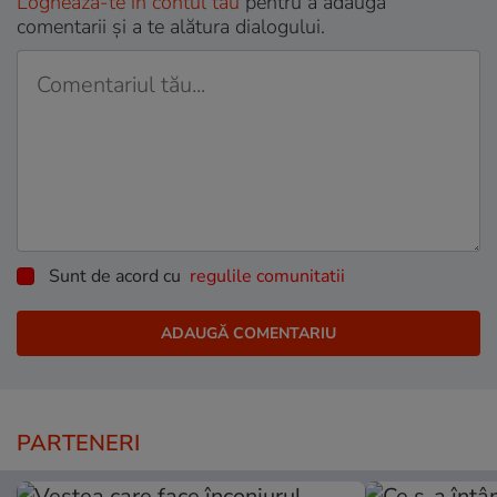
Loghează-te în contul tău
pentru a adăuga
comentarii și a te alătura dialogului.
Sunt de acord cu
regulile comunitatii
PARTENERI