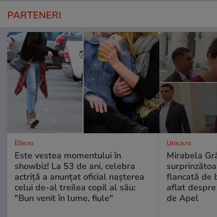
PARTENERI
Elle.ro
Unica.ro
Este vestea momentului în
Mirabela Gră
showbiz! La 53 de ani, celebra
surprinzătoar
actriță a anunțat oficial nașterea
flancată de 
celui de-al treilea copil al său:
aflat despre
"Bun venit în lume, fiule"
de Apel