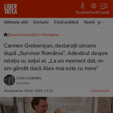
Susține
Cont
Caută
Ultimele știri
Exclusiv
Criză politică
Opinii
Intervi
|
Divertisment
|
Stiri Mondene
Carmen Grebenișan, declarații sincere
după „Survivor România”. Adevărul despre
relația cu soțul ei. „La un moment dat, m-
am gândit dacă Alex mai este cu mine”
Livia Lixandru
Jurnalist
Actualizat pe 18 iun. 2023, 13:22
Comentează