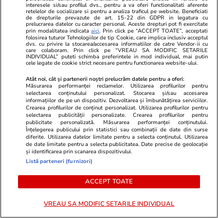
interesele si/sau profilul dvs., pentru a va oferi functionalitati aferente
retelelor de socializare si pentru a analiza traficul pe website. Beneficiati
de drepturile prevazute de art. 15-22 din GDPR in legatura cu
prelucrarea datelor cu caracter personal. Aceste drepturi pot fi exercitate
Știri România
07:45
prin modalitatea indicata
aici
. Prin click pe “ACCEPT TOATE”, acceptati
folosirea tuturor Tehnologiilor de tip Cookie, care implica inclusiv acceptul
Val de caniculă în România, temperaturile vor
dvs. cu privire la stocarea/accesarea informatiilor de catre Vendor-ii cu
care colaboram. Prin click pe “VREAU SA MODIFIC SETARILE
urca până la 40 de grade la umbră. Prognoza
INDIVIDUAL” puteti schimba preferintele in mod individual, mai putin
cele legate de cookie strict necesare pentru functionarea website-ului.
meteo ANM pentru perioada 28 iulie – 23
Atât noi, cât și partenerii noștri prelucrăm datele pentru a oferi:
august 2026
Măsurarea performanței reclamelor. Utilizarea profilurilor pentru
selectarea conținutului personalizat. Stocarea și/sau accesarea
informațiilor de pe un dispozitiv. Dezvoltarea și îmbunătățirea serviciilor.
Crearea profilurilor de conținut personalizat. Utilizarea profilurilor pentru
Știri Externe
07:40
selectarea publicității personalizate. Crearea profilurilor pentru
publicitate personalizată. Măsurarea performanței conținutului.
Un costum de baie obișnuit poate duce la o
Înțelegerea publicului prin statistici sau combinații de date din surse
diferite. Utilizarea datelor limitate pentru a selecta conținutul. Utilizarea
amendă de sute de euro, în Spania:
de date limitate pentru a selecta publicitatea. Date precise de geolocație
„Respectați regula!”
și identificarea prin scanarea dispozitivului.
Listă parteneri (furnizori)
ACCEPT TOATE
Horoscop
27 iul.
Luna plină din 29 iulie deschide un nou capitol.
VREAU SA MODIFIC SETARILE INDIVIDUAL
Este momentul astral care îți poate schimba