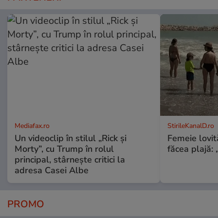
Mediafax.ro
StirileKanalD.ro
Un videoclip în stilul „Rick și
Femeie lovit
Morty”, cu Trump în rolul
făcea plajă: „
principal, stârnește critici la
adresa Casei Albe
PROMO