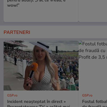
pentru adulți: „Fac ce vreau, e
wow!”
PARTENERI
GSP.ro
GSP.ro
Incident neașteptat în direct »
Fostul fotba
Prezentatoarea TV a arătat mai
de fraudă cu 