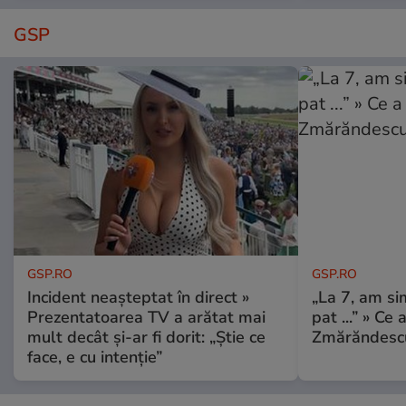
GSP
GSP.RO
GSP.RO
Incident neașteptat în direct »
„La 7, am si
Prezentatoarea TV a arătat mai
pat ...” » Ce 
mult decât și-ar fi dorit: „Știe ce
Zmărăndescu
face, e cu intenție”