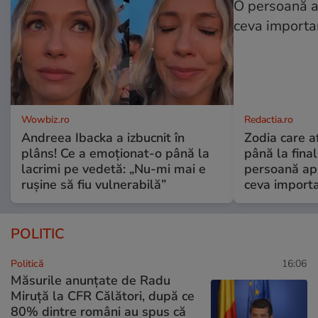
Wowbiz.ro
Redactia.ro
Andreea Ibacka a izbucnit în
Zodia care a
plâns! Ce a emoționat-o până la
până la fina
lacrimi pe vedetă: „Nu-mi mai e
persoană apr
rușine să fiu vulnerabilă”
ceva import
POLITIC
Politică
16:06
Măsurile anunțate de Radu
Miruță la CFR Călători, după ce
80% dintre români au spus că