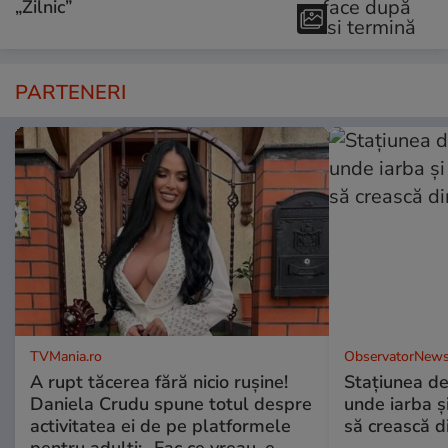
„Zilnic”
PARTENERI
TVMania.ro
ObservatorNews
A rupt tăcerea fără nicio rușine!
Stațiunea de
Daniela Crudu spune totul despre
unde iarba ș
activitatea ei de pe platformele
să crească d