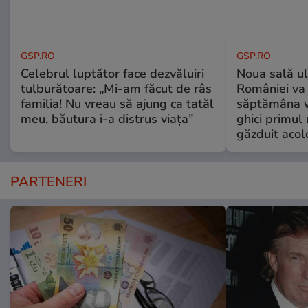
GSP.RO
GSP.RO
Celebrul luptător face dezvăluiri
Noua sală u
tulburătoare: „Mi-am făcut de râs
României va 
familia! Nu vreau să ajung ca tatăl
săptămâna vi
meu, băutura i-a distrus viața”
ghici primul 
găzduit acol
PARTENERI