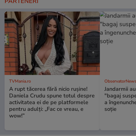
PARTENERI
TVMania.ro
ObservatorNews
A rupt tăcerea fără nicio rușine!
Jandarmii au
Daniela Crudu spune totul despre
"bagaj suspec
activitatea ei de pe platformele
a îngenunche
pentru adulți: „Fac ce vreau, e
soție
wow!”