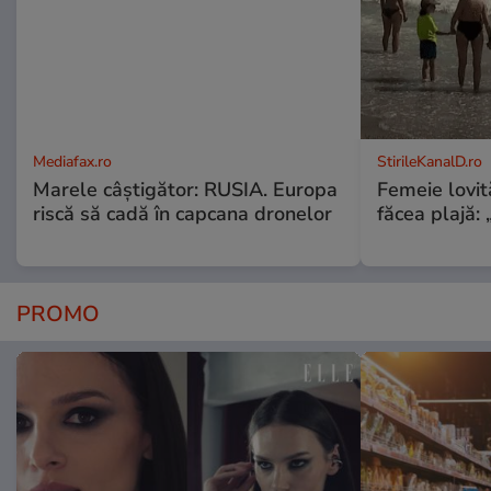
Mediafax.ro
StirileKanalD.ro
Marele câștigător: RUSIA. Europa
Femeie lovit
riscă să cadă în capcana dronelor
făcea plajă: „
PROMO