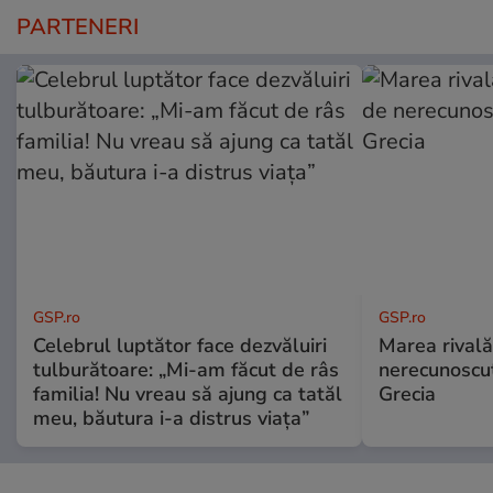
PARTENERI
GSP.ro
GSP.ro
Celebrul luptător face dezvăluiri
Marea rivală
tulburătoare: „Mi-am făcut de râs
nerecunoscut
familia! Nu vreau să ajung ca tatăl
Grecia
meu, băutura i-a distrus viața”