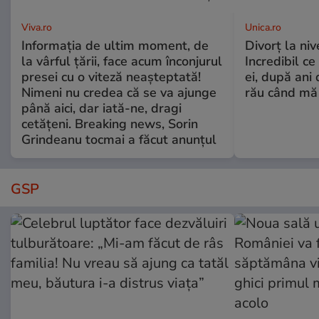
Viva.ro
Unica.ro
Informația de ultim moment, de
Divorț la nive
la vârful țării, face acum înconjurul
Incredibil ce
presei cu o viteză neașteptată!
ei, după ani 
Nimeni nu credea că se va ajunge
rău când mă
până aici, dar iată-ne, dragi
cetățeni. Breaking news, Sorin
Grindeanu tocmai a făcut anunțul
GSP