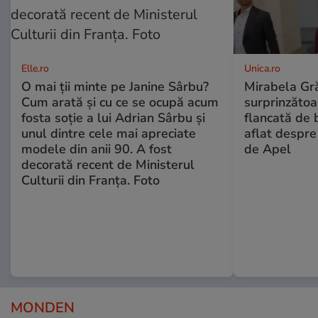
Elle.ro
Unica.ro
O mai ții minte pe Janine Sârbu?
Mirabela Gră
Cum arată și cu ce se ocupă acum
surprinzătoar
fosta soție a lui Adrian Sârbu și
flancată de 
unul dintre cele mai apreciate
aflat despre
modele din anii 90. A fost
de Apel
decorată recent de Ministerul
Culturii din Franța. Foto
MONDEN