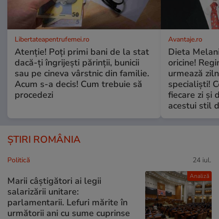
Libertateapentrufemei.ro
Avantaje.ro
Atenție! Poți primi bani de la stat
Dieta Melan
dacă-ți îngrijești părinții, bunicii
oricine! Regi
sau pe cineva vârstnic din familie.
urmează zilni
Acum s-a decis! Cum trebuie să
specialiști! 
procedezi
fiecare zi și 
acestui stil 
ȘTIRI ROMÂNIA
Politică
24 iul.
Analiză
Marii câștigători ai legii
salarizării unitare:
parlamentarii. Lefuri mărite în
următorii ani cu sume cuprinse