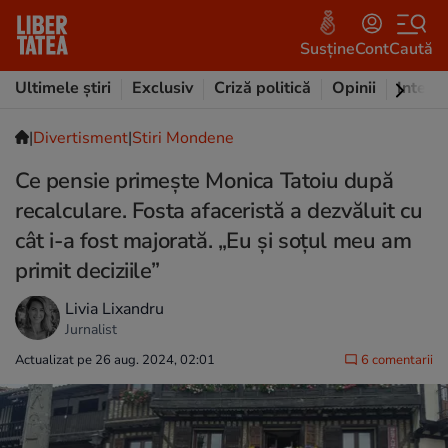
Susține
Cont
Caută
Ultimele știri
Exclusiv
Criză politică
Opinii
Intervi
|
Divertisment
|
Stiri Mondene
Ce pensie primește Monica Tatoiu după
recalculare. Fosta afaceristă a dezvăluit cu
cât i-a fost majorată. „Eu și soțul meu am
primit deciziile”
Livia Lixandru
Jurnalist
Actualizat pe 26 aug. 2024, 02:01
6 comentarii