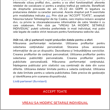
interesele si/sau profilul dvs., pentru a va oferi functionalitati aferente
retelelor de socializare si pentru a analiza traficul pe website. Beneficiati
TRENDING
de drepturile prevazute de art. 15-22 din GDPR in legatura cu
prelucrarea datelor cu caracter personal. Aceste drepturi pot fi exercitate
prin modalitatea indicata
aici
. Prin click pe “ACCEPT TOATE”, acceptati
folosirea tuturor Tehnologiilor de tip Cookie, care implica inclusiv acceptul
Știri România
16:00
dvs. cu privire la stocarea/accesarea informatiilor de catre Vendor-ii cu
care colaboram. Prin click pe “VREAU SA MODIFIC SETARILE
Român întors acasă după 25 de ani în
INDIVIDUAL” puteti schimba preferintele in mod individual, mai putin
cele legate de cookie strict necesare pentru functionarea website-ului.
Germania: „Și urzica e mai faină aici decât
Atât noi, cât și partenerii noștri prelucrăm datele pentru a oferi:
trandafirii dincolo”
Măsurarea performanței reclamelor. Utilizarea profilurilor pentru
selectarea conținutului personalizat. Stocarea și/sau accesarea
informațiilor de pe un dispozitiv. Dezvoltarea și îmbunătățirea serviciilor.
Crearea profilurilor de conținut personalizat. Utilizarea profilurilor pentru
Știri România
12:08
selectarea publicității personalizate. Crearea profilurilor pentru
publicitate personalizată. Măsurarea performanței conținutului.
Ploi torențiale, grindină și vijelii în 21 de
Înțelegerea publicului prin statistici sau combinații de date din surse
diferite. Utilizarea datelor limitate pentru a selecta conținutul. Utilizarea
județe. Harta zonelor vizate luni de avertizarea
de date limitate pentru a selecta publicitatea. Date precise de geolocație
meteo ANM cod galben
și identificarea prin scanarea dispozitivului.
Listă parteneri (furnizori)
ACCEPT TOATE
Ştiri
26 iul. 2021
Ce nu trebuie să faci de Sfântul Pantelimon
VREAU SA MODIFIC SETARILE INDIVIDUAL