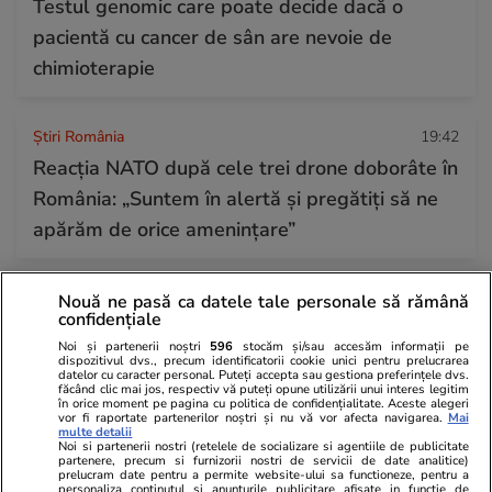
Testul genomic care poate decide dacă o
pacientă cu cancer de sân are nevoie de
chimioterapie
Știri România
19:42
Reacția NATO după cele trei drone doborâte în
România: „Suntem în alertă și pregătiți să ne
apărăm de orice amenințare”
Știri România
19:25
Nouă ne pasă ca datele tale personale să rămână
confidențiale
Imagini cu avioanele F-16 în timpul misiunii de
Noi și partenerii noștri
596
stocăm și/sau accesăm informații pe
distrugere a celei de-a treia drone care a
dispozitivul dvs., precum identificatorii cookie unici pentru prelucrarea
datelor cu caracter personal. Puteți accepta sau gestiona preferințele dvs.
intrat în spațiul aerian al României
făcând clic mai jos, respectiv vă puteți opune utilizării unui interes legitim
în orice moment pe pagina cu politica de confidențialitate. Aceste alegeri
vor fi raportate partenerilor noștri și nu vă vor afecta navigarea.
Mai
multe detalii
Noi si partenerii nostri (retelele de socializare si agentiile de publicitate
Citește mai multe
partenere, precum si furnizorii nostri de servicii de date analitice)
prelucram date pentru a permite website-ului sa functioneze, pentru a
personaliza continutul si anunturile publicitare afisate in functie de