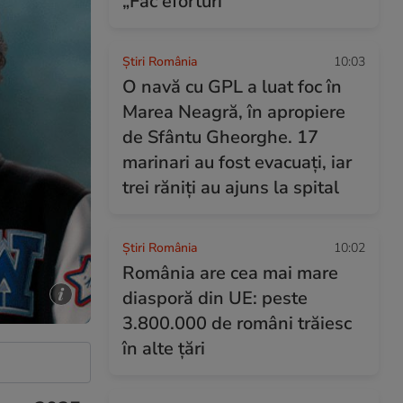
„Fac eforturi”
Știri România
10:03
O navă cu GPL a luat foc în
Marea Neagră, în apropiere
de Sfântu Gheorghe. 17
marinari au fost evacuați, iar
trei răniți au ajuns la spital
Știri România
10:02
România are cea mai mare
diasporă din UE: peste
3.800.000 de români trăiesc
în alte țări