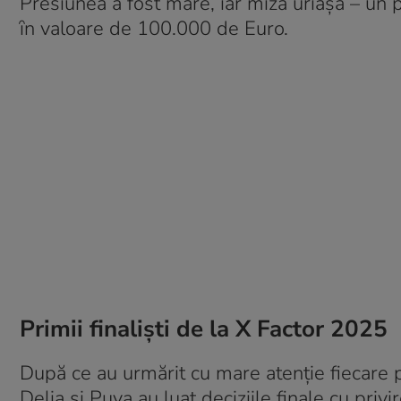
Presiunea a fost mare, iar miza uriașă – un
ȋn valoare de 100.000 de Euro.
Primii finaliști de la X Factor 2025
După ce au urmărit cu mare atenţie fiecare pre
Delia și Puya au luat deciziile finale cu privir