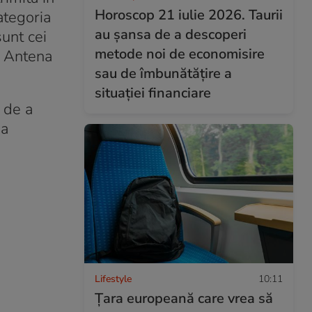
Horoscop 21 iulie 2026. Taurii
categoria
au șansa de a descoperi
sunt cei
metode noi de economisire
la Antena
sau de îmbunătățire a
situației financiare
, de a
ia
Lifestyle
10:11
Țara europeană care vrea să