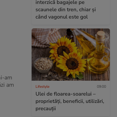
interzică bagajele pe
scaunele din tren, chiar și
când vagonul este gol
mi-am
ăzi am
Lifestyle
09:00
Ulei de floarea-soarelui –
proprietăţi, beneficii, utilizări,
precauţii