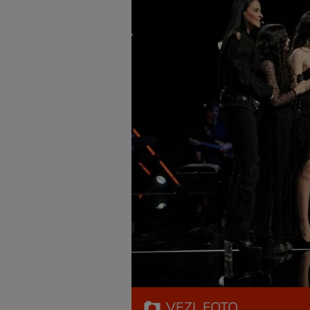
VEZI
FOTO