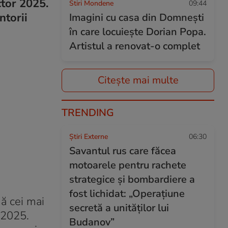
ctor 2025.
Stiri Mondene
09:44
ntorii
Imagini cu casa din Domnești
în care locuiește Dorian Popa.
Artistul a renovat-o complet
Citește mai multe
TRENDING
Știri Externe
06:30
Savantul rus care făcea
motoarele pentru rachete
strategice și bombardiere a
fost lichidat: „Operațiune
gă cei mai
secretă a unităților lui
2025.
Budanov”