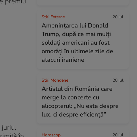
le premiu
Știri Externe
20 iul.
Amenințarea lui Donald
Trump, după ce mai mulți
soldați americani au fost
omorâți în ultimele zile de
atacuri iraniene
Stiri Mondene
20 iul.
Artistul din România care
merge la concerte cu
elicopterul: „Nu este despre
lux, ci despre eficiență”
juriu,
rimită ȋn
Horoscop
20 iul.