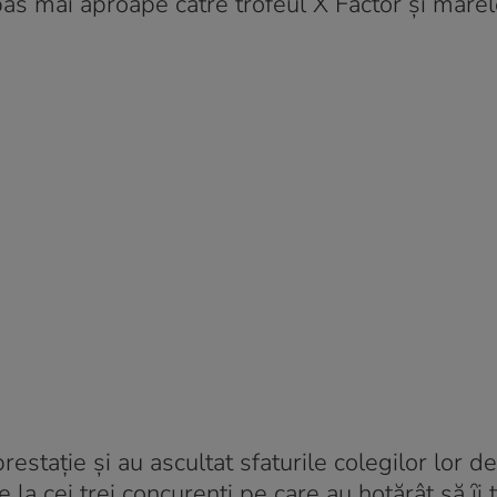
 pas mai aproape către trofeul X Factor și mare
staţie și au ascultat sfaturile colegilor lor de 
e la cei trei concurenţi pe care au hotărât să ȋi t