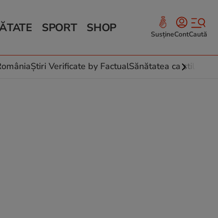
ĂTATE
SPORT
SHOP
Susține
Cont
Caută
Sănătate și Fitness
ce
 culinare
-România
Știri Verificate by Factual
Sănătatea ca stil de vi
 și legume
rea plantelor