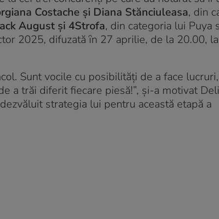
orgiana Costache și Diana Stănciuleasa
, din 
ack August și 4Strofa
, din categoria lui Puya 
ctor 2025, difuzată ȋn 27 aprilie, de la 20.00, 
l. Sunt vocile cu posibilităţi de a face lucruri
 de a trăi diferit fiecare piesă!”, și-a motivat Del
ezvăluit strategia lui pentru această etapă a