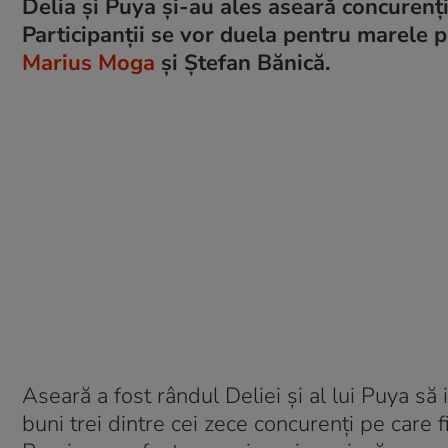
Delia și Puya și-au ales aseară concurenţii
Participanții se vor duela pentru marele 
Marius Moga
și Ștefan Bănică.
Aseară a fost rândul Deliei și al lui Puya să i
buni trei dintre cei zece concurenţi pe care