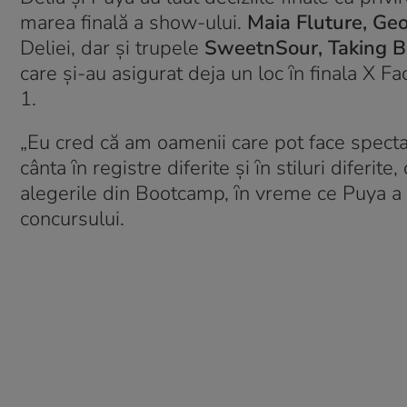
marea finală a show-ului.
Maia Fluture, Ge
Deliei, dar și trupele
SweetnSour, Taking B
care și-au asigurat deja un loc ȋn finala X Fa
1.
„Eu cred că am oamenii care pot face spectaco
cânta ȋn registre diferite și ȋn stiluri diferite,
alegerile din Bootcamp, ȋn vreme ce Puya a d
concursului.