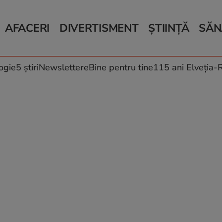
AFACERI
DIVERTISMENT
ȘTIINȚĂ
SĂN
Bani și Afaceri
Monden
Știri Știință
Știri 
Auto
Horoscop
Schimbări climati
Relații
Locuri de muncă
Muzică și Filme
Rețete
ogie
5 știri
Newslettere
Bine pentru tine
115 ani Elveția
Imobiliare.ro
Vacanțe și Cultură
Fructe
eJobs.ro
Îngriji