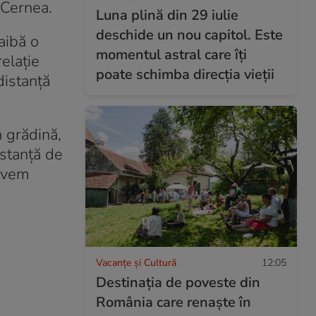
i Cernea.
Luna plină din 29 iulie
deschide un nou capitol. Este
aibă o
momentul astral care îți
relație
poate schimba direcția vieții
distanță
n grădină,
istanță de
 avem
Vacanțe și Cultură
12:05
Destinația de poveste din
România care renaște în