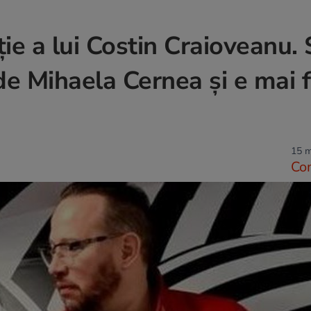
ie a lui Costin Craioveanu. 
de Mihaela Cernea și e mai fe
15 m
Co