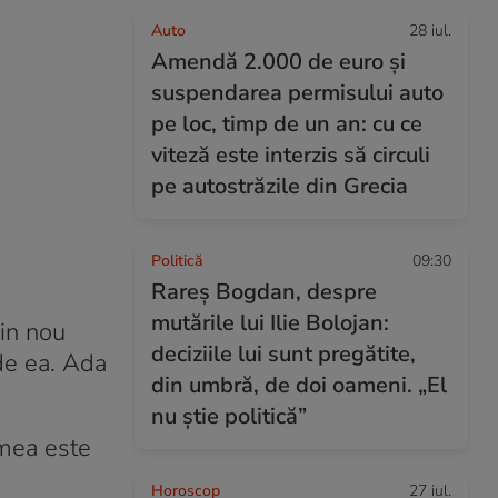
Auto
28 iul.
Amendă 2.000 de euro și
suspendarea permisului auto
pe loc, timp de un an: cu ce
viteză este interzis să circuli
pe autostrăzile din Grecia
Politică
09:30
Rareș Bogdan, despre
mutările lui Ilie Bolojan:
din nou
deciziile lui sunt pregătite,
 de ea. Ada
din umbră, de doi oameni. „El
nu știe politică”
 mea este
Horoscop
27 iul.