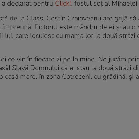
, a declarat pentru
Click!
, fostul soț al Mihaele
tă de la Class, Costin Craioveanu are grijă să 
au împreună. Pictorul este mândru de ei și au o 
iii lui, care locuiesc cu mama lor la două străzi 
 mei ce vin în fiecare zi pe la mine. Ne jucăm pri
să! Slavă Domnului că ei stau la două străzi d
o casă mare, în zona Cotroceni, cu grădină, și