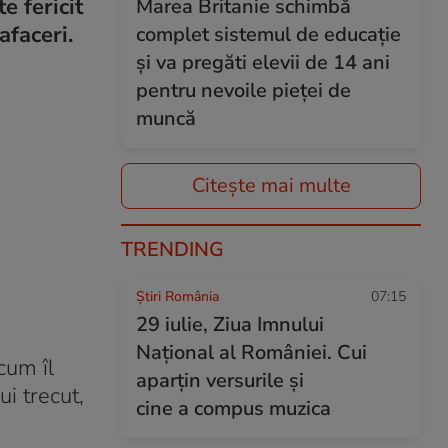
e fericit
Marea Britanie schimbă
afaceri.
complet sistemul de educație
și va pregăti elevii de 14 ani
pentru nevoile pieței de
muncă
Citește mai multe
TRENDING
Știri România
07:15
29 iulie, Ziua Imnului
Național al României. Cui
cum îl
aparțin versurile și
ui trecut,
cine a compus muzica