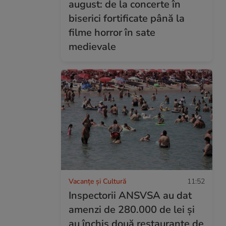
august: de la concerte în
biserici fortificate până la
filme horror în sate
medievale
Vacanțe și Cultură
11:52
Inspectorii ANSVSA au dat
amenzi de 280.000 de lei și
au închis două restaurante de