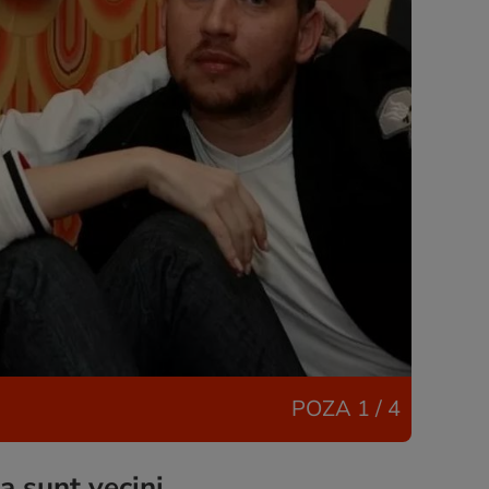
POZA
1 / 4
a sunt vecini