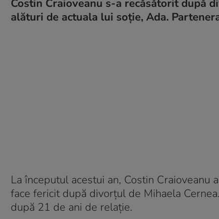
Costin Craioveanu s-a recăsătorit după div
alături de actuala lui soție, Ada. Partenera
La începutul acestui an, Costin Craioveanu a
face fericit după divorțul de Mihaela Cernea.
după 21 de ani de relație.