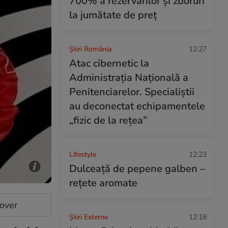
700% a rezervărilor și zboruri
la jumătate de preț
Știri România
12:27
Atac cibernetic la
Administrația Națională a
Penitenciarelor. Specialiștii
au deconectat echipamentele
„fizic de la rețea”
Lifestyle
12:23
Dulceață de pepene galben –
rețete aromate
cover
Știri Externe
12:18