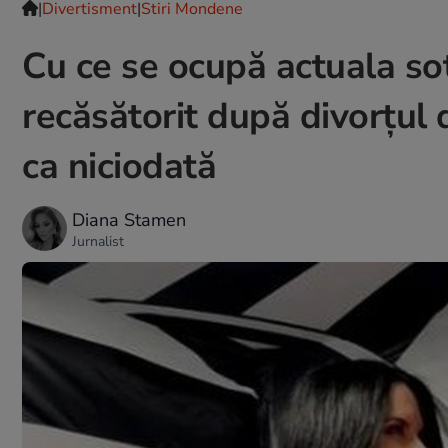
|
Divertisment
|
Stiri Mondene
Cu ce se ocupă actuala soț
recăsătorit după divorțul 
ca niciodată
Diana Stamen
Jurnalist