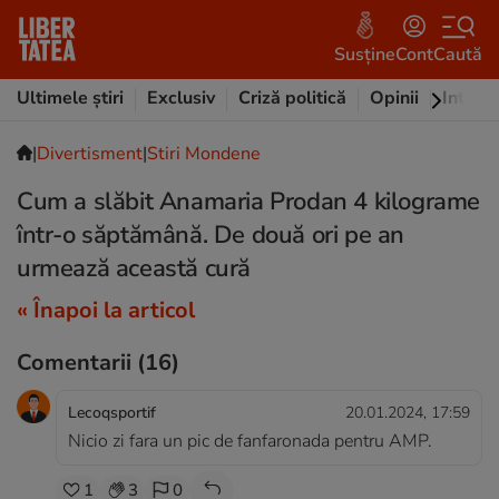
Susține
Cont
Caută
Ultimele știri
Exclusiv
Criză politică
Opinii
Intervi
|
Divertisment
|
Stiri Mondene
Cum a slăbit Anamaria Prodan 4 kilograme
într-o săptămână. De două ori pe an
urmează această cură
« Înapoi la articol
Comentarii
(16)
Lecoqsportif
20.01.2024, 17:59
Nicio zi fara un pic de fanfaronada pentru AMP.
1
3
0