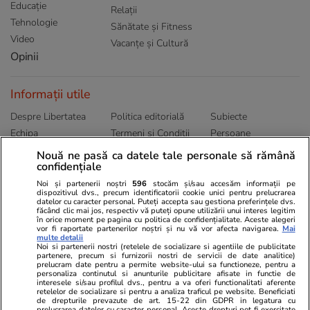
Educație
Relații
Tehnologie
Sănătate și Fitness
Video
Vacanțe și Cultură
Opinii
Informații utile
Despre Libertatea
Politica editorială
Subiecte
Echipa
Termeni și Conditii
Persoane
Publicitate
Abonamente
Sitemap
Nouă ne pasă ca datele tale personale să rămână
confidențiale
Politica de
Autori
confidențialitate
Noi și partenerii noștri
596
stocăm și/sau accesăm informații pe
dispozitivul dvs., precum identificatorii cookie unici pentru prelucrarea
datelor cu caracter personal. Puteți accepta sau gestiona preferințele dvs.
Ringier România
făcând clic mai jos, respectiv vă puteți opune utilizării unui interes legitim
în orice moment pe pagina cu politica de confidențialitate. Aceste alegeri
vor fi raportate partenerilor noștri și nu vă vor afecta navigarea.
Mai
Libertatea pentru
ELLE
Locuri de muncă
multe detalii
femei
Noi si partenerii nostri (retelele de socializare si agentiile de publicitate
Gazeta Sporturilor
Imobiliare.ro
partenere, precum si furnizorii nostri de servicii de date analitice)
Unica.ro
prelucram date pentru a permite website-ului sa functioneze, pentru a
Stiri mondene
Jobradar24
personaliza continutul si anunturile publicitare afisate in functie de
Program TV
interesele si/sau profilul dvs., pentru a va oferi functionalitati aferente
Calculator sarcina
Imoradar24
retelelor de socializare si pentru a analiza traficul pe website. Beneficiati
Avantaje
Ajută Copiii
Colecții Libertatea
de drepturile prevazute de art. 15-22 din GDPR in legatura cu
prelucrarea datelor cu caracter personal. Aceste drepturi pot fi exercitate