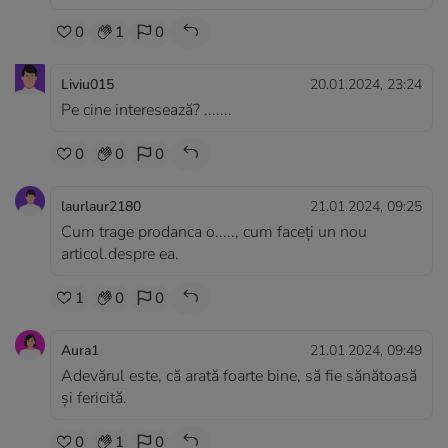
0
1
0
Liviu015
20.01.2024, 23:24
Pe cine interesează? .......
0
0
0
laurlaur2180
21.01.2024, 09:25
Cum trage prodanca o....., cum faceți un nou
articol.despre ea.
1
0
0
Aura1
21.01.2024, 09:49
Adevărul este, că arată foarte bine, să fie sănătoasă
și fericită.
0
1
0