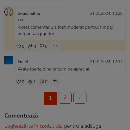
liviudumitriu
21.01.2024, 12:25
***
Acest comentariu a fost moderat pentru: limbaj
vulgar sau jignitor
0
0
0
EmiM
21.01.2024, 12:34
Arata foarte bine oricum de apreciat
0
1
0
2
›
1
Comentează
Loghează-te în contul tău
pentru a adăuga