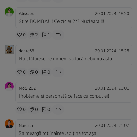
Alexabra
20.01.2024, 18:20
Stire BOMBA!!!! Ce zic eu??? Nucleara!!!!
0
2
1
dante69
20.01.2024, 18:25
Nu sfătuiesc pe nimeni sa facă nebunia asta.
0
0
0
MoSi202
20.01.2024, 20:01
Problema ei personală ce face cu corpul ei!
0
0
0
Narcisu
20.01.2024, 21:07
Sa meargă tot înainte ,so țină tot așa..