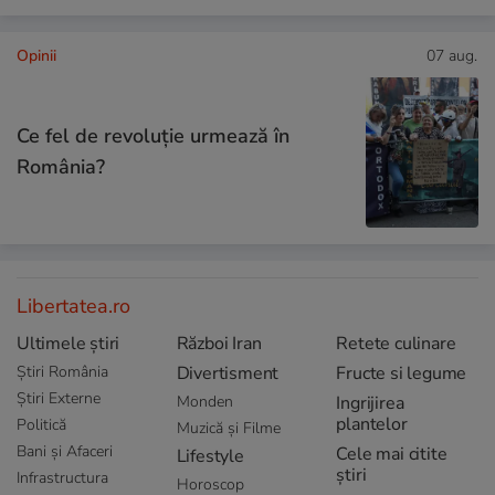
Opinii
07 aug.
Ce fel de revoluție urmează în
România?
Libertatea.ro
Ultimele știri
Război Iran
Retete culinare
Știri România
Divertisment
Fructe si legume
Știri Externe
Monden
Ingrijirea
plantelor
Politică
Muzică și Filme
Bani și Afaceri
Cele mai citite
Lifestyle
știri
Infrastructura
Horoscop