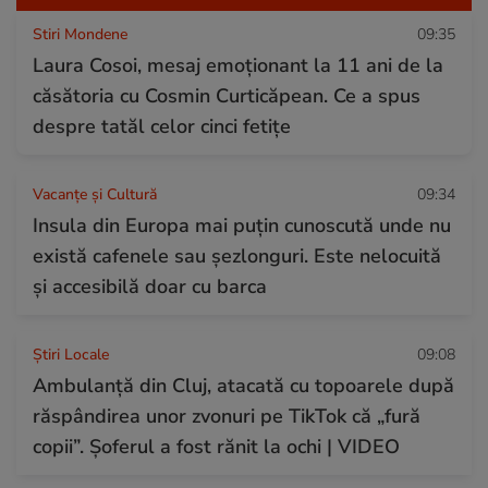
Stiri Mondene
09:35
Laura Cosoi, mesaj emoționant la 11 ani de la
căsătoria cu Cosmin Curticăpean. Ce a spus
despre tatăl celor cinci fetițe
Vacanțe și Cultură
09:34
Insula din Europa mai puțin cunoscută unde nu
există cafenele sau șezlonguri. Este nelocuită
și accesibilă doar cu barca
Știri Locale
09:08
Ambulanță din Cluj, atacată cu topoarele după
răspândirea unor zvonuri pe TikTok că „fură
copii”. Șoferul a fost rănit la ochi | VIDEO