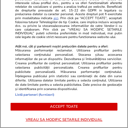
va muri, crimele Rusiei vor
interesele si/sau profilul dvs., pentru a va oferi functionalitati aferente
retelelor de socializare si pentru a analiza traficul pe website. Beneficiati
continua
de drepturile prevazute de art. 15-22 din GDPR in legatura cu
prelucrarea datelor cu caracter personal. Aceste drepturi pot fi exercitate
prin modalitatea indicata
aici
. Prin click pe “ACCEPT TOATE”, acceptati
folosirea tuturor Tehnologiilor de tip Cookie, care implica inclusiv acceptul
dvs. cu privire la stocarea/accesarea informatiilor de catre Vendor-ii cu
care colaboram. Prin click pe “VREAU SA MODIFIC SETARILE
INDIVIDUAL” puteti schimba preferintele in mod individual, mai putin
Opinii
14 iul.
cele legate de cookie strict necesare pentru functionarea website-ului.
Atât noi, cât și partenerii noștri prelucrăm datele pentru a oferi:
Studiu Every Can Counts 2025:
Măsurarea performanței reclamelor. Utilizarea profilurilor pentru
selectarea conținutului personalizat. Stocarea și/sau accesarea
Bunicii și părinții reciclează,
informațiilor de pe un dispozitiv. Dezvoltarea și îmbunătățirea serviciilor.
tinerii protestează. Ce lipsește
Crearea profilurilor de conținut personalizat. Utilizarea profilurilor pentru
selectarea publicității personalizate. Crearea profilurilor pentru
între cele două?
publicitate personalizată. Măsurarea performanței conținutului.
Înțelegerea publicului prin statistici sau combinații de date din surse
diferite. Utilizarea datelor limitate pentru a selecta conținutul. Utilizarea
de date limitate pentru a selecta publicitatea. Date precise de geolocație
și identificarea prin scanarea dispozitivului.
Opinii
14 iul.
Listă parteneri (furnizori)
ACCEPT TOATE
O singură piatră de poticnire
pentru Bibi Talent, în drumul
VREAU SA MODIFIC SETARILE INDIVIDUAL
spre al șaptelea mandat