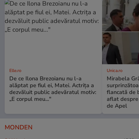
Elle.ro
Unica.ro
De ce Ilona Brezoianu nu l-a
Mirabela Gră
alăptat pe fiul ei, Matei. Actrița a
surprinzătoar
dezvăluit public adevăratul motiv:
flancată de 
„E corpul meu..."
aflat despre
de Apel
MONDEN