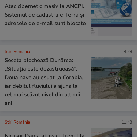
Atac cibernetic masiv la ANCPI.
Sistemul de cadastru e-Terra și
adresele de e-mail sunt blocate
Știri România
14:28
Seceta blochează Dunărea:
„Situația este dezastruoasă”.
Două nave au eșuat la Corabia,
iar debitul fluviului a ajuns la
cel mai scăzut nivel din ultimii
ani
Știri România
11:48
Nicușor Dan a ajuns cu trenul la