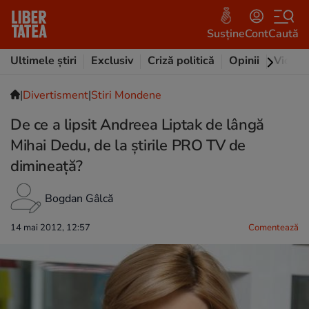
Susține
Cont
Caută
Ultimele știri
Exclusiv
Criză politică
Opinii
Video
|
Divertisment
|
Stiri Mondene
De ce a lipsit Andreea Liptak de lângă
Mihai Dedu, de la ştirile PRO TV de
dimineaţă?
Bogdan Gâlcă
14 mai 2012, 12:57
Comentează