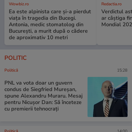
Wowbiz.ro
Redactia.ro
Ea este alpinista care și-a pierdut
Verdictul ast
viața în tragedia din Bucegi.
ar câștiga f
Antonia, medic stomatolog din
Mondial 20
București, a murit după o cădere
de aproximativ 10 metri
POLITIC
Politică
15:28
PNL va vota doar un guvern
condus de Siegfried Mureșan,
spune Alexandru Muraru. Mesaj
pentru Nicușor Dan: Să înceteze
cu premierii tehnocrați
Politică
14:00