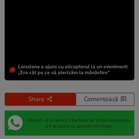
Loredana a ajuns cu elicopterul la un eveniment:
„Era cât pe ce să aterizăm la mănăstire”
Share
Comentează
Abonați-vă la canalul Libertatea de WhatsApp pentru
a fi la curent cu ultimele informații