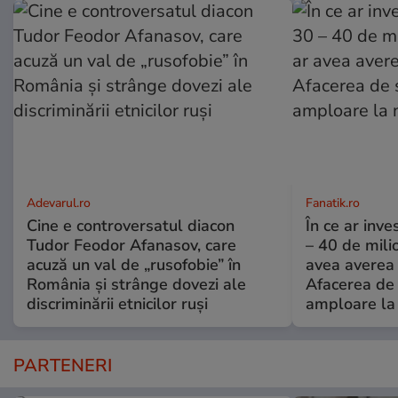
Adevarul.ro
Fanatik.ro
Cine e controversatul diacon
În ce ar inv
Tudor Feodor Afanasov, care
– 40 de mili
acuză un val de „rusofobie” în
avea averea l
România și strânge dovezi ale
Afacerea de 
discriminării etnicilor ruși
amploare la 
PARTENERI