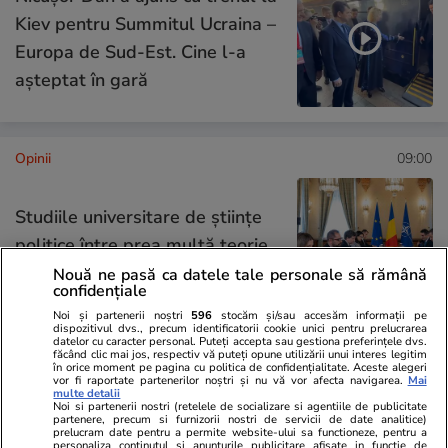
Kiev pentru Summitul Ucraina –
Europa de Sud-Est. Cine l-a
așteptat în gară
Opinii
09:00
Studiile universitare de științe
politice între prea multă teorie
și prea puțină practică
Nouă ne pasă ca datele tale personale să rămână
confidențiale
Noi și partenerii noștri
596
stocăm și/sau accesăm informații pe
dispozitivul dvs., precum identificatorii cookie unici pentru prelucrarea
datelor cu caracter personal. Puteți accepta sau gestiona preferințele dvs.
făcând clic mai jos, respectiv vă puteți opune utilizării unui interes legitim
Opinii
08:00
în orice moment pe pagina cu politica de confidențialitate. Aceste alegeri
vor fi raportate partenerilor noștri și nu vă vor afecta navigarea.
Mai
multe detalii
Noi si partenerii nostri (retelele de socializare si agentiile de publicitate
partenere, precum si furnizorii nostri de servicii de date analitice)
Când criminalul de război Putin
prelucram date pentru a permite website-ului sa functioneze, pentru a
personaliza continutul si anunturile publicitare afisate in functie de