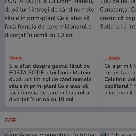
Viva.ro
Unica.ro
S-a aflat despre gestul făcut de
Ce a primit
FOSTA SOȚIE a lui Dorin Mateiu,
de lei, la o 
după luni întregi de când numele
Celebrul poli
său e în prim-plan! Ce a ales să
ospătarul îi 
facă femeia de care milionarul a
a intervenit
divorțat în urmă cu 10 ani
GSP