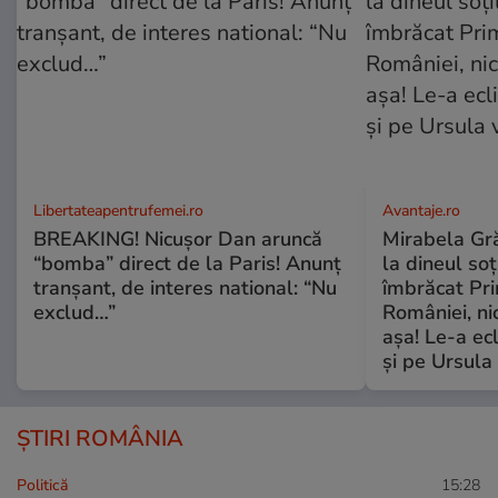
Libertateapentrufemei.ro
Avantaje.ro
BREAKING! Nicușor Dan aruncă
Mirabela Grăd
“bomba” direct de la Paris! Anunț
la dineul so
tranșant, de interes national: “Nu
îmbrăcat Pr
exclud…”
României, ni
așa! Le-a ec
și pe Ursula
ȘTIRI ROMÂNIA
Politică
15:28