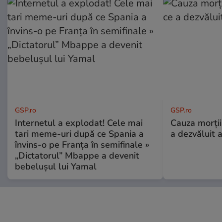
GSP.ro
GSP.ro
Internetul a explodat! Cele mai
Cauza morții
tari meme-uri după ce Spania a
a dezvăluit 
învins-o pe Franța în semifinale »
„Dictatorul” Mbappe a devenit
bebelușul lui Yamal