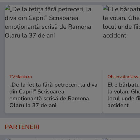
TVMania.ro
ObservatorNews
„De la fetița fără petreceri, la diva
El e bărbatul
din Capri!” Scrisoarea
la volan. Gh
emoționantă scrisă de Ramona
locul unde fi
Olaru la 37 de ani
accident
PARTENERI