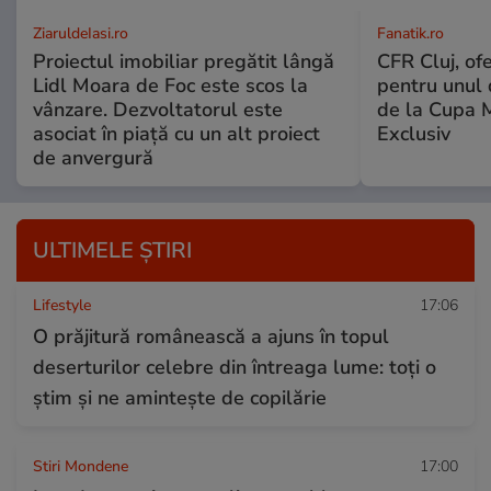
ZiaruldeIasi.ro
Fanatik.ro
Proiectul imobiliar pregătit lângă
CFR Cluj, of
Lidl Moara de Foc este scos la
pentru unul d
vânzare. Dezvoltatorul este
de la Cupa 
asociat în piață cu un alt proiect
Exclusiv
de anvergură
ULTIMELE ȘTIRI
Lifestyle
17:06
O prăjitură românească a ajuns în topul
deserturilor celebre din întreaga lume: toți o
știm și ne amintește de copilărie
Stiri Mondene
17:00