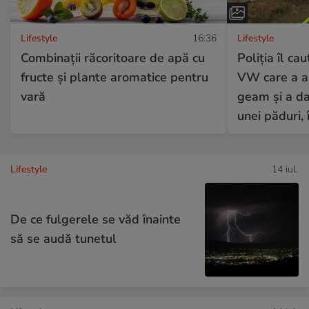
Lifestyle
16:36
Lifestyle
Combinaţii răcoritoare de apă cu
Poliția îl ca
fructe şi plante aromatice pentru
VW care a ar
vară
geam și a da
unei păduri, 
Lifestyle
14 iul.
De ce fulgerele se văd înainte
să se audă tunetul