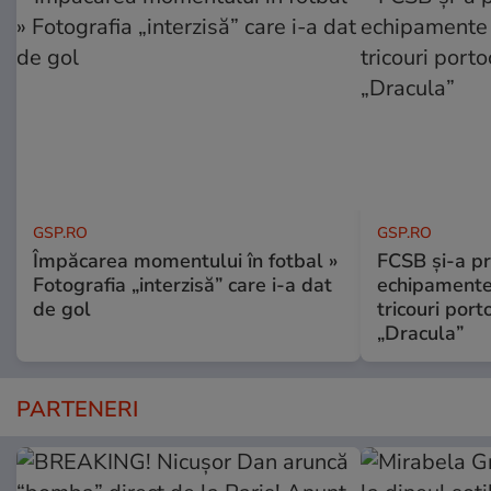
GSP.RO
GSP.RO
Împăcarea momentului în fotbal »
FCSB și-a pr
Fotografia „interzisă” care i-a dat
echipamente 
de gol
tricouri porto
„Dracula”
PARTENERI