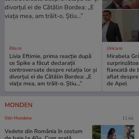
Elle.ro
Unica.ro
Livia Eftimie, prima reacție după
Mirabela Gră
ce Spike a făcut declarații
surprinzătoar
controversate despre relația lor și
flancată de 
divorțul ei de Cătălin Bordea: „E
aflat despre
viața mea, am trăit-o. Știu…”
de Apel
MONDEN
Stiri Mondene
11 iul.
Vedete din România în costum
de baie la 40+. Cum arată