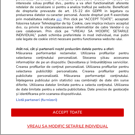
interesele si/sau profilul dvs., pentru a va oferi functionalitati aferente
Linda Noskova este noua campioană de la
retelelor de socializare si pentru a analiza traficul pe website. Beneficiati
de drepturile prevazute de art. 15-22 din GDPR in legatura cu
Wimbledon! Titlu istoric la 21 de ani, după o
prelucrarea datelor cu caracter personal. Aceste drepturi pot fi exercitate
prin modalitatea indicata
aici
. Prin click pe “ACCEPT TOATE”, acceptati
finală cu Karolina Muchova
folosirea tuturor Tehnologiilor de tip Cookie, care implica inclusiv acceptul
dvs. cu privire la stocarea/accesarea informatiilor de catre Vendor-ii cu
care colaboram. Prin click pe “VREAU SA MODIFIC SETARILE
INDIVIDUAL” puteti schimba preferintele in mod individual, mai putin
cele legate de cookie strict necesare pentru functionarea website-ului.
Infrastructura
11 iul.
Atât noi, cât și partenerii noștri prelucrăm datele pentru a oferi:
„Mary”, gigantul subteran de 3.500 de tone
Măsurarea performanței reclamelor. Utilizarea profilurilor pentru
selectarea conținutului personalizat. Stocarea și/sau accesarea
care sapă non-stop sub casele din Australia.
informațiilor de pe un dispozitiv. Dezvoltarea și îmbunătățirea serviciilor.
Povestea „cârtiței” care schimbă traficul în
Crearea profilurilor de conținut personalizat. Utilizarea profilurilor pentru
selectarea publicității personalizate. Crearea profilurilor pentru
Adelaide
publicitate personalizată. Măsurarea performanței conținutului.
Înțelegerea publicului prin statistici sau combinații de date din surse
diferite. Utilizarea datelor limitate pentru a selecta conținutul. Utilizarea
de date limitate pentru a selecta publicitatea. Date precise de geolocație
și identificarea prin scanarea dispozitivului.
Lifestyle
11 iul.
Listă parteneri (furnizori)
Sistemul de aer condiționat vechi de 123 de
ani, făcut din cărămidă și fier, care încă mai
ACCEPT TOATE
funcționează și azi: „Nu scoate un sunet”
VREAU SA MODIFIC SETARILE INDIVIDUAL