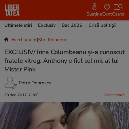
Susține
Cont
Caută
Ultimele știri
Exclusiv
Bac 2026
Criză politică
Opi
|
Divertisment
|
Stiri Mondene
EXCLUSIV/ Irina Columbeanu și-a cunoscut
fratele vitreg. Anthony e fiul cel mic al lui
Mister Pink
Petre Dobrescu
28 dec. 2017, 21:00
Comentează