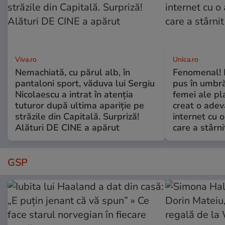
Viva.ro
Unica.ro
Nemachiată, cu părul alb, în
Fenomenal! 
pantaloni sport, văduva lui Sergiu
pus în umbră
Nicolaescu a intrat în atenția
femei ale pl
tuturor după ultima apariție pe
creat o adev
străzile din Capitală. Surpriză!
internet cu o
Alături DE CINE a apărut
care a stârni
GSP