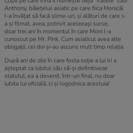
Copil pe care Irina îl numește deja ”fratele” său!
Anthony, băiețelul asiatic pe care fiica Monicăi
l-a învățat să facă slime-uri, și alături de care s-
a și filmat, avea, potrivit aceleeași surse,
doar trei ani în momentul în care Moni l-a
cunoscut pe Mr. Pink. Cum asiaticul avea alte
obligații, cei doi și-au ascuns mult timp relația.
După ani de zile în care fosta soție a lui Iri a
așteptat ca iubitul său să-și definitiveze
statutul, ea a devenit, într-un final, nu doar
iubita lui oficială, ci și logodnica acestuia!