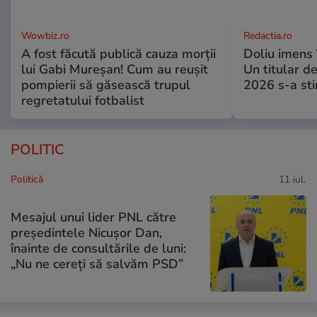
Wowbiz.ro
Redactia.ro
A fost făcută publică cauza morții
Doliu imens 
lui Gabi Mureșan! Cum au reușit
Un titular d
pompierii să găsească trupul
2026 s-a sti
regretatului fotbalist
POLITIC
Politică
11 iul.
Mesajul unui lider PNL către
președintele Nicușor Dan,
înainte de consultările de luni:
„Nu ne cereți să salvăm PSD”