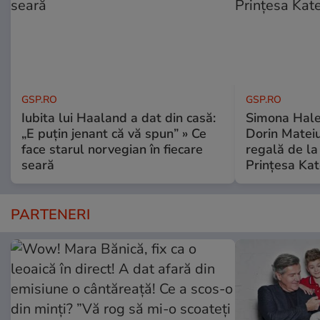
GSP.RO
GSP.RO
Iubita lui Haaland a dat din casă:
Simona Halep
„E puțin jenant că vă spun” » Ce
Dorin Mateiu,
face starul norvegian în fiecare
regală de l
seară
Prințesa Kat
PARTENERI