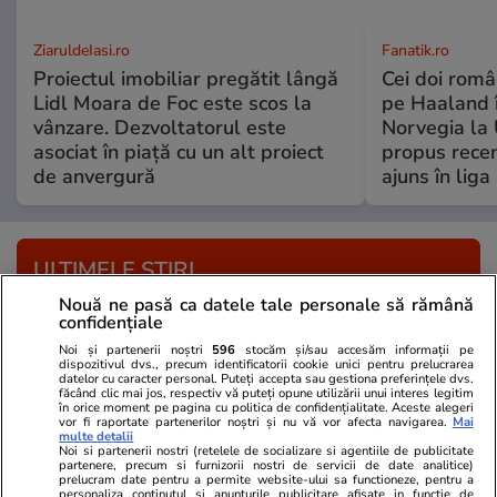
ZiaruldeIasi.ro
Fanatik.ro
Proiectul imobiliar pregătit lângă
Cei doi român
Lidl Moara de Foc este scos la
pe Haaland 
vânzare. Dezvoltatorul este
Norvegia la 
asociat în piață cu un alt proiect
propus recen
de anvergură
ajuns în liga
ULTIMELE ȘTIRI
Nouă ne pasă ca datele tale personale să rămână
confidențiale
Politică
11 iul.
Noi și partenerii noștri
596
stocăm și/sau accesăm informații pe
Mesajul unui lider PNL către președintele
dispozitivul dvs., precum identificatorii cookie unici pentru prelucrarea
datelor cu caracter personal. Puteți accepta sau gestiona preferințele dvs.
Nicușor Dan, înainte de consultările de luni:
făcând clic mai jos, respectiv vă puteți opune utilizării unui interes legitim
în orice moment pe pagina cu politica de confidențialitate. Aceste alegeri
„Nu ne cereți să salvăm PSD”
vor fi raportate partenerilor noștri și nu vă vor afecta navigarea.
Mai
multe detalii
Noi si partenerii nostri (retelele de socializare si agentiile de publicitate
partenere, precum si furnizorii nostri de servicii de date analitice)
prelucram date pentru a permite website-ului sa functioneze, pentru a
Tenis
11 iul.
personaliza continutul si anunturile publicitare afisate in functie de