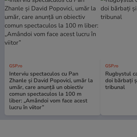
GSP.ro
GSP.ro
Interviu spectaculos cu Pan
Rugbystul ca
Zhanle și David Popovici, umăr la
doi bărbați ș
umăr, care anunță un obiectiv
tribunal
comun spectaculos la 100 m
liber: „Amândoi vom face acest
lucru în viitor”