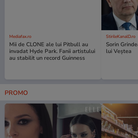
Mediafax.ro
StirileKanalD.ro
Mii de CLONE ale lui Pitbull au
Sorin Grinde
invadat Hyde Park. Fanii artistului
lui Veștea
au stabilit un record Guinness
PROMO