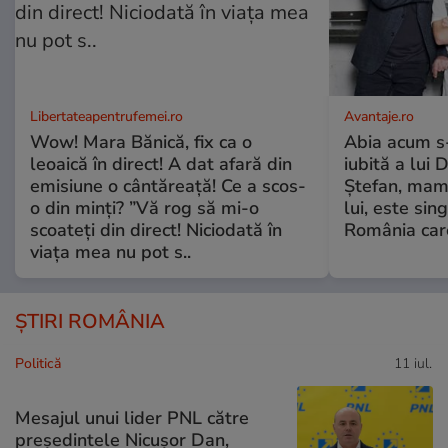
Libertateapentrufemei.ro
Avantaje.ro
Wow! Mara Bănică, fix ca o
Abia acum s-
leoaică în direct! A dat afară din
iubită a lui 
emisiune o cântăreață! Ce a scos-
Ștefan, mama 
o din minți? ”Vă rog să mi-o
lui, este si
scoateți din direct! Niciodată în
România care
viața mea nu pot s..
ȘTIRI ROMÂNIA
Politică
11 iul.
Mesajul unui lider PNL către
președintele Nicușor Dan,