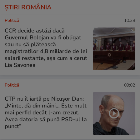
ȘTIRI ROMÂNIA
Politică
10:38
CCR decide astăzi dacă
Guvernul Bolojan va fi obligat
sau nu să plătească
magistraților 4,8 miliarde de lei
salarii restante, așa cum a cerut
Lia Savonea
Politică
09:02
CTP nu îl iartă pe Nicușor Dan:
„Minte, dă din mâini… Este mult
mai perfid decât l-am crezut.
Avea datoria să pună PSD-ul la
punct”