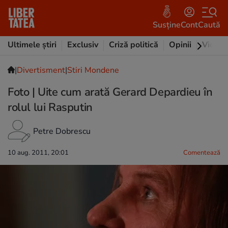
Susține
Cont
Caută
Ultimele știri
Exclusiv
Criză politică
Opinii
Video
|
Divertisment
|
Stiri Mondene
Foto | Uite cum arată Gerard Depardieu în
rolul lui Rasputin
Petre Dobrescu
10 aug. 2011, 20:01
Comentează