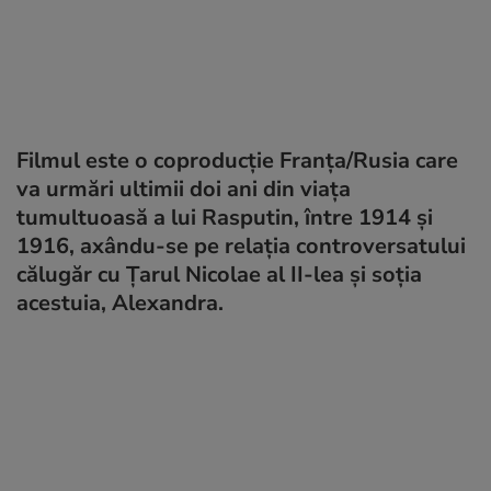
Filmul este o coproducţie Franţa/Rusia care
va urmări ultimii doi ani din viaţa
tumultuoasă a lui Rasputin, între 1914 şi
1916, axându-se pe relaţia controversatului
călugăr cu Ţarul Nicolae al II-lea şi soţia
acestuia, Alexandra.