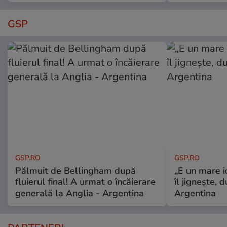
GSP
GSP.RO
GSP.RO
Pălmuit de Bellingham după
„E un mare i
fluierul final! A urmat o încăierare
îl jignește, 
generală la Anglia - Argentina
Argentina