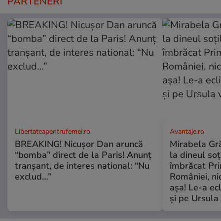
PARTENERI
Libertateapentrufemei.ro
Avantaje.ro
BREAKING! Nicușor Dan aruncă
Mirabela Grăd
“bomba” direct de la Paris! Anunț
la dineul so
tranșant, de interes national: “Nu
îmbrăcat Pr
exclud…”
României, ni
așa! Le-a ec
și pe Ursula