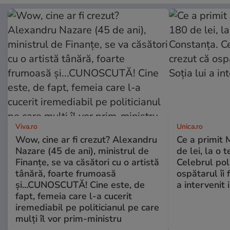
Viva.ro
Unica.ro
Wow, cine ar fi crezut? Alexandru
Ce a primit
Nazare (45 de ani), ministrul de
de lei, la o 
Finanțe, se va căsători cu o artistă
Celebrul poli
tânără, foarte frumoasă
ospătarul îi 
și...CUNOSCUTĂ! Cine este, de
a intervenit
fapt, femeia care l-a cucerit
iremediabil pe politicianul pe care
mulți îl vor prim-ministru