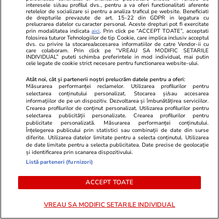
Opinii
15 iul.
interesele si/sau profilul dvs., pentru a va oferi functionalitati aferente
retelelor de socializare si pentru a analiza traficul pe website. Beneficiati
de drepturile prevazute de art. 15-22 din GDPR in legatura cu
prelucrarea datelor cu caracter personal. Aceste drepturi pot fi exercitate
prin modalitatea indicata
aici
. Prin click pe “ACCEPT TOATE”, acceptati
Studiile universitare de științe
folosirea tuturor Tehnologiilor de tip Cookie, care implica inclusiv acceptul
dvs. cu privire la stocarea/accesarea informatiilor de catre Vendor-ii cu
politice între prea multă teorie
care colaboram. Prin click pe “VREAU SA MODIFIC SETARILE
INDIVIDUAL” puteti schimba preferintele in mod individual, mai putin
și prea puțină practică
cele legate de cookie strict necesare pentru functionarea website-ului.
Atât noi, cât și partenerii noștri prelucrăm datele pentru a oferi:
Măsurarea performanței reclamelor. Utilizarea profilurilor pentru
selectarea conținutului personalizat. Stocarea și/sau accesarea
informațiilor de pe un dispozitiv. Dezvoltarea și îmbunătățirea serviciilor.
Opinii
15 iul.
Crearea profilurilor de conținut personalizat. Utilizarea profilurilor pentru
selectarea publicității personalizate. Crearea profilurilor pentru
publicitate personalizată. Măsurarea performanței conținutului.
Înțelegerea publicului prin statistici sau combinații de date din surse
Când criminalul de război Putin
diferite. Utilizarea datelor limitate pentru a selecta conținutul. Utilizarea
de date limitate pentru a selecta publicitatea. Date precise de geolocație
va muri, crimele Rusiei vor
și identificarea prin scanarea dispozitivului.
continua
Listă parteneri (furnizori)
ACCEPT TOATE
VREAU SA MODIFIC SETARILE INDIVIDUAL
Opinii
14 iul.