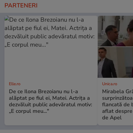
PARTENERI
Elle.ro
Unica.ro
De ce Ilona Brezoianu nu l-a
Mirabela Gră
alăptat pe fiul ei, Matei. Actrița a
surprinzătoar
dezvăluit public adevăratul motiv:
flancată de 
„E corpul meu..."
aflat despre
de Apel