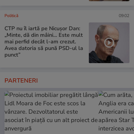
Politică
09:02
CTP nu îl iartă pe Nicușor Dan:
„Minte, dă din mâini… Este mult
mai perfid decât l-am crezut.
Avea datoria să pună PSD-ul la
punct”
PARTENERI