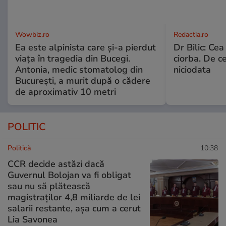
Wowbiz.ro
Redactia.ro
Ea este alpinista care și-a pierdut
Dr Bilic: Ce
viața în tragedia din Bucegi.
ciorba. De ce
Antonia, medic stomatolog din
niciodata
București, a murit după o cădere
de aproximativ 10 metri
POLITIC
Politică
10:38
CCR decide astăzi dacă
Guvernul Bolojan va fi obligat
sau nu să plătească
magistraților 4,8 miliarde de lei
salarii restante, așa cum a cerut
Lia Savonea