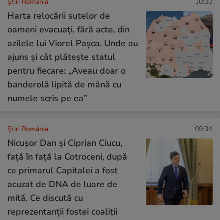
Știri România
10:00
Harta relocării sutelor de
oameni evacuați, fără acte, din
azilele lui Viorel Pașca. Unde au
ajuns și cât plătește statul
pentru fiecare: „Aveau doar o
banderolă lipită de mână cu
numele scris pe ea”
Știri România
09:34
Nicușor Dan și Ciprian Ciucu,
față în față la Cotroceni, după
ce primarul Capitalei a fost
acuzat de DNA de luare de
mită. Ce discută cu
reprezentanții fostei coaliții