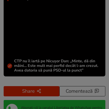
CTP nu îl iartă pe Nicușor Dan: „Minte, dă din
mâini... Este mult mai perfid decât l-am crezut.
Avea datoria să pună PSD-ul la punct”
Share
Comentează
Abonați-vă la canalul Libertatea de WhatsApp pentru