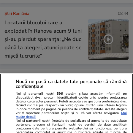
Știri România
08:44
Locatarii blocului care a
explodat în Rahova acum 9 luni
și-au pierdut speranța: „Ne duc
până la alegeri, atunci poate se
mișcă lucrurile”
Știri România
15 iul.
Nouă ne pasă ca datele tale personale să rămână
confidențiale
Proiectul reactoarelor SMR de
Noi și partenerii noștri
596
stocăm și/sau accesăm informații pe
la Doicești continuă în forma
dispozitivul dvs., precum identificatorii cookie unici pentru prelucrarea
datelor cu caracter personal. Puteți accepta sau gestiona preferințele dvs.
inițială. Decizia luată de
făcând clic mai jos, respectiv vă puteți opune utilizării unui interes legitim
în orice moment pe pagina cu politica de confidențialitate. Aceste alegeri
acționarii Nuclearelectrica
vor fi raportate partenerilor noștri și nu vă vor afecta navigarea.
Mai
multe detalii
Noi si partenerii nostri (retelele de socializare si agentiile de publicitate
partenere, precum si furnizorii nostri de servicii de date analitice)
prelucram date pentru a permite website-ului sa functioneze, pentru a
personaliza continutul si anunturile publicitare afisate in functie de