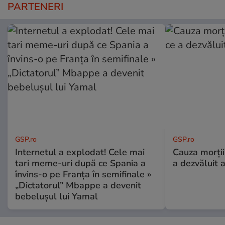
PARTENERI
GSP.ro
GSP.ro
Internetul a explodat! Cele mai
Cauza morții
tari meme-uri după ce Spania a
a dezvăluit 
învins-o pe Franța în semifinale »
„Dictatorul” Mbappe a devenit
bebelușul lui Yamal