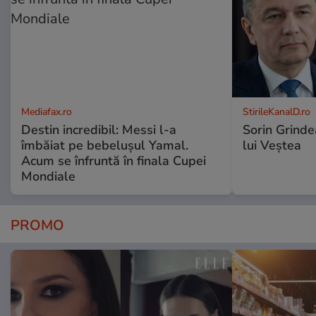
Mediafax.ro
StirileKanalD.ro
Destin incredibil: Messi l-a
Sorin Grinde
îmbăiat pe bebelușul Yamal.
lui Veștea
Acum se înfruntă în finala Cupei
Mondiale
PROMO