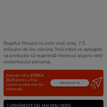
Bugetul filmului nu este unul uriaş, 7,5
milioane de lire sterline, însă criticii se aşteaptă
ca producţia să reaprindă interesul asupra vieţii
misteriosului personaj.
Abonați-vă la
ȘTIRILE
ZILEI
pentru a fi la
ABONEAZĂ-TE
curent cu cele mai noi
informații.
URMĂREȘTE CEL MAI NOU VIDEO