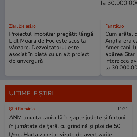
ZiaruldeIasi.ro
Fanatik.ro
Proiectul imobiliar pregătit lângă
Cum arăta, d
Lidl Moara de Foc este scos la
Anglia era 
vânzare. Dezvoltatorul este
Americanii l
asociat în piață cu un alt proiect
apărea Star 
de anvergură
interzicea av
la 30.000.0
ULTIMELE ȘTIRI
Știri România
11:21
ANM anunță caniculă în șapte județe și furtuni
în jumătate de țară, cu grindină și ploi de 50
l/mp. Harta zonelor vizate de avertizările