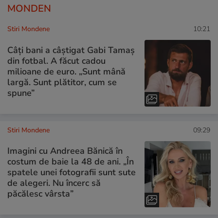
MONDEN
Stiri Mondene
10:21
Câți bani a câștigat Gabi Tamaș
din fotbal. A făcut cadou
milioane de euro. „Sunt mână
largă. Sunt plătitor, cum se
spune”
Stiri Mondene
09:29
Imagini cu Andreea Bănică în
costum de baie la 48 de ani. „În
spatele unei fotografii sunt sute
de alegeri. Nu încerc să
păcălesc vârsta”