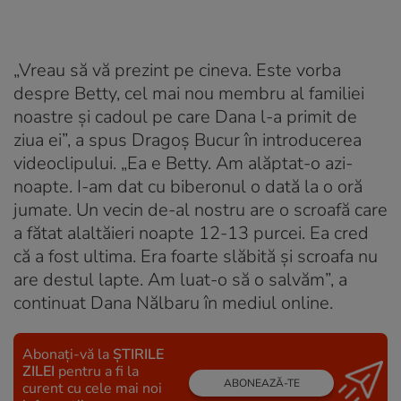
„Vreau să vă prezint pe cineva. Este vorba
despre Betty, cel mai nou membru al familiei
noastre şi cadoul pe care Dana l-a primit de
ziua ei”, a spus Dragoş Bucur în introducerea
videoclipului. „Ea e Betty. Am alăptat-o azi-
noapte. I-am dat cu biberonul o dată la o oră
jumate. Un vecin de-al nostru are o scroafă care
a fătat alaltăieri noapte 12-13 purcei. Ea cred
că a fost ultima. Era foarte slăbită şi scroafa nu
are destul lapte. Am luat-o să o salvăm”, a
continuat Dana Nălbaru în mediul online.
Abonați-vă la
ȘTIRILE
ZILEI
pentru a fi la
ABONEAZĂ-TE
curent cu cele mai noi