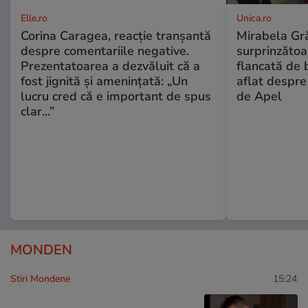
Elle.ro
Unica.ro
Corina Caragea, reacție tranșantă
Mirabela Gră
despre comentariile negative.
surprinzătoar
Prezentatoarea a dezvăluit că a
flancată de 
fost jignită și amenințată: „Un
aflat despre
lucru cred că e important de spus
de Apel
clar...”
MONDEN
Stiri Mondene
15:24