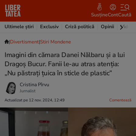
Susține
Cont
Caută
Ultimele știri
Exclusiv
Criză politică
Opinii
Video
|
Divertisment
|
Stiri Mondene
Imagini din cămara Danei Nălbaru și a lui
Dragoș Bucur. Fanii le-au atras atenția:
„Nu păstrați țuica în sticle de plastic”
Cristina Pîrvu
Jurnalist
Actualizat pe 12 nov. 2024, 12:49
Comentează