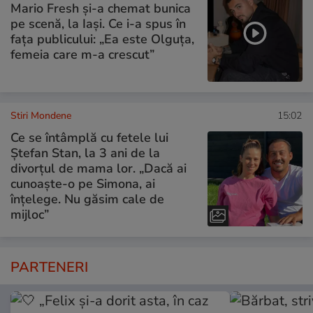
Mario Fresh și-a chemat bunica
pe scenă, la Iași. Ce i-a spus în
fața publicului: „Ea este Olguța,
femeia care m-a crescut”
Stiri Mondene
15:02
Ce se întâmplă cu fetele lui
Ștefan Stan, la 3 ani de la
divorțul de mama lor. „Dacă ai
cunoaște-o pe Simona, ai
înțelege. Nu găsim cale de
mijloc”
PARTENERI