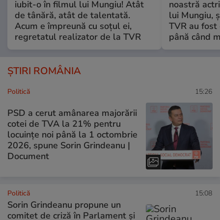
iubit-o în filmul lui Mungiu! Atât
noastră actri
de tânără, atât de talentată.
lui Mungiu, ș
Acum e împreună cu soțul ei,
TVR au fost 
regretatul realizator de la TVR
până când mo
ȘTIRI ROMÂNIA
Politică
15:26
PSD a cerut amânarea majorării
cotei de TVA la 21% pentru
locuințe noi până la 1 octombrie
2026, spune Sorin Grindeanu |
Document
Politică
15:08
Sorin Grindeanu propune un
comitet de criză în Parlament și