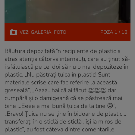
VEZI
GALERIA
FOTO
POZA
1 / 18
Băutura depozitată în recipiente de plastic a
atras atenția câtorva internauți, care au ținut să-
i sfătuiască pe cei doi să nu o mai depoziteze în
plastic. „Nu păstrați țuica în plastic! Sunt
materiale scrise care fac referire la această
greșeală”, „Aaaa…hai că ai făcut 👏👏👏 dar
cumpără și o damigeană că se păstrează mai
bine …Eeee e mai bună țuica de la tine 😜”,
„Bravo! Țuica nu se ține în bidoane de plastic…
transferați în o sticlă de sticlă ..își ia miros de
plastic”, au fost câteva dintre comentariile