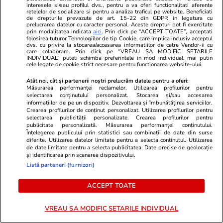
interesele si/sau profilul dvs., pentru a va oferi functionalitati aferente
retelelor de socializare si pentru a analiza traficul pe website. Beneficiati
de drepturile prevazute de art. 15-22 din GDPR in legatura cu
prelucrarea datelor cu caracter personal. Aceste drepturi pot fi exercitate
prin modalitatea indicata
aici
. Prin click pe “ACCEPT TOATE”, acceptati
folosirea tuturor Tehnologiilor de tip Cookie, care implica inclusiv acceptul
dvs. cu privire la stocarea/accesarea informatiilor de catre Vendor-ii cu
care colaboram. Prin click pe “VREAU SA MODIFIC SETARILE
INDIVIDUAL” puteti schimba preferintele in mod individual, mai putin
cele legate de cookie strict necesare pentru functionarea website-ului.
Atât noi, cât și partenerii noștri prelucrăm datele pentru a oferi:
Măsurarea performanței reclamelor. Utilizarea profilurilor pentru
selectarea conținutului personalizat. Stocarea și/sau accesarea
informațiilor de pe un dispozitiv. Dezvoltarea și îmbunătățirea serviciilor.
PARTENERI
Crearea profilurilor de conținut personalizat. Utilizarea profilurilor pentru
selectarea publicității personalizate. Crearea profilurilor pentru
publicitate personalizată. Măsurarea performanței conținutului.
Înțelegerea publicului prin statistici sau combinații de date din surse
diferite. Utilizarea datelor limitate pentru a selecta conținutul. Utilizarea
de date limitate pentru a selecta publicitatea. Date precise de geolocație
și identificarea prin scanarea dispozitivului.
Listă parteneri (furnizori)
ACCEPT TOATE
VREAU SA MODIFIC SETARILE INDIVIDUAL