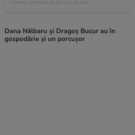
O postare distribuită de @bucurii_la_tara
Dana Nălbaru și Dragoș Bucur au în
gospodărie și un porcușor