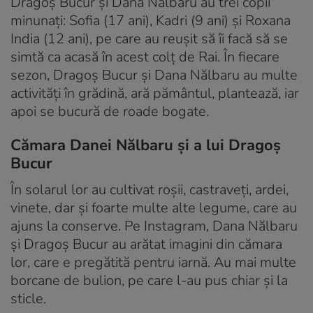
Dragoș Bucur și Dana Nălbaru au trei copii
minunați: Sofia (17 ani), Kadri (9 ani) și Roxana
India (12 ani), pe care au reușit să îi facă să se
simtă ca acasă în acest colț de Rai. În fiecare
sezon, Dragoș Bucur și Dana Nălbaru au multe
activități în grădină, ară pământul, plantează, iar
apoi se bucură de roade bogate.
Cămara Danei Nălbaru și a lui Dragoș
Bucur
În solarul lor au cultivat roșii, castraveți, ardei,
vinete, dar și foarte multe alte legume, care au
ajuns la conserve. Pe Instagram, Dana Nălbaru
și Dragoș Bucur au arătat imagini din cămara
lor, care e pregătită pentru iarnă. Au mai multe
borcane de bulion, pe care l-au pus chiar și la
sticle.