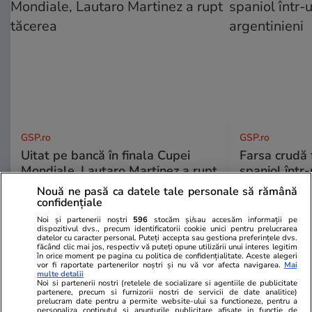
GSP.ro
GSP.ro
Uitat pe bancă în finala Cupei
Farsa crudă 
Mondiale, Lautaro Martinez a rupt
spaniol într-
tăcerea
argentinieni
Nouă ne pasă ca datele tale personale să rămână
confidențiale
Noi și partenerii noștri
596
stocăm și/sau accesăm informații pe
dispozitivul dvs., precum identificatorii cookie unici pentru prelucrarea
datelor cu caracter personal. Puteți accepta sau gestiona preferințele dvs.
făcând clic mai jos, respectiv vă puteți opune utilizării unui interes legitim
în orice moment pe pagina cu politica de confidențialitate. Aceste alegeri
vor fi raportate partenerilor noștri și nu vă vor afecta navigarea.
Mai
multe detalii
Noi si partenerii nostri (retelele de socializare si agentiile de publicitate
partenere, precum si furnizorii nostri de servicii de date analitice)
prelucram date pentru a permite website-ului sa functioneze, pentru a
personaliza continutul si anunturile publicitare afisate in functie de