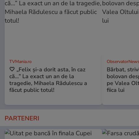
TVMania.ro
ObservatorNews
🤍 „Felix și-a dorit asta, în caz
Bărbat, striv
că…” La exact un an de la
bolovan desp
tragedie, Mihaela Rădulescu a
pe Valea Olt
făcut public totul!
fiica lui
PARTENERI