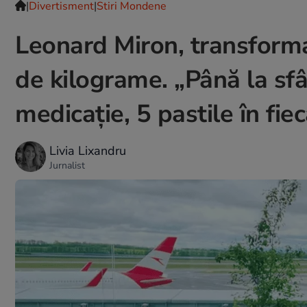
|
Divertisment
|
Stiri Mondene
Leonard Miron, transforma
de kilograme. „Până la sfâr
medicație, 5 pastile în fiec
Livia Lixandru
Jurnalist