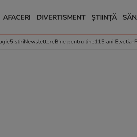
AFACERI
DIVERTISMENT
ȘTIINȚĂ
SĂN
Bani și Afaceri
Monden
Știri Știință
Știri 
Auto
Horoscop
Schimbări climati
Relații
Locuri de muncă
Muzică și Filme
Rețete
ogie
5 știri
Newslettere
Bine pentru tine
115 ani Elveția
Imobiliare.ro
Vacanțe și Cultură
Fructe
eJobs.ro
Îngriji