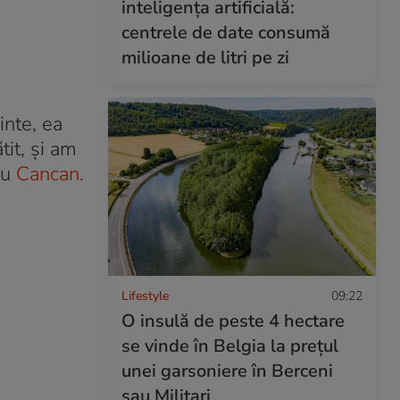
inteligența artificială:
centrele de date consumă
milioane de litri pe zi
inte, ea
it, și am
ru
Cancan.
Lifestyle
09:22
O insulă de peste 4 hectare
se vinde în Belgia la prețul
unei garsoniere în Berceni
sau Militari