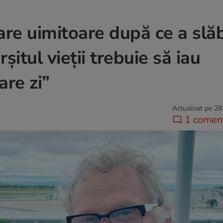
re uimitoare după ce a slăb
șitul vieții trebuie să iau
are zi”
Actualizat pe 28
1 coment