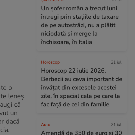
Un șofer român a trecut luni
întregi prin stațiile de taxare
de pe autostrăzi, nu a plătit
niciodată și merge la
închisoare, în Italia
Horoscop
21 iul.
Horoscop 22 iulie 2026.
Berbecii au ceva important de
ste o
învățat din excesele acestei
rte leneș.
zile, în special cele pe care le
daugi că
fac față de cei din familie
vut un
ar dacă
Auto
21 iul.
cia.
Amendă de 350 de euro și 30