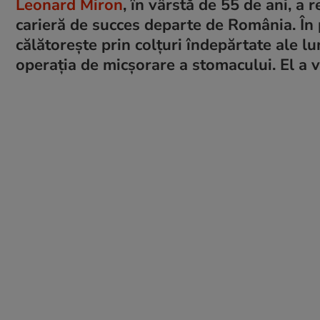
Leonard Miron
, în vârstă de 55 de ani, a 
carieră de succes departe de România. În p
călătorește prin colțuri îndepărtate ale l
operația de micșorare a stomacului. El a v