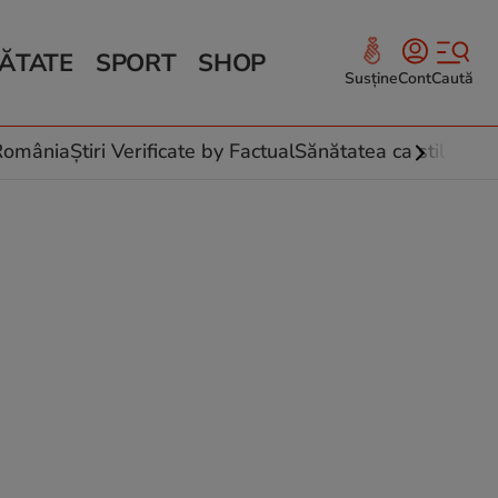
ĂTATE
SPORT
SHOP
Susține
Cont
Caută
Sănătate și Fitness
ce
 culinare
-România
Știri Verificate by Factual
Sănătatea ca stil de vi
 și legume
rea plantelor