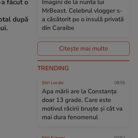
-a făcut o
Imagini de la nunta lui
MrBeast. Celebrul vlogger s-
total după
a căsătorit pe o insulă privată
ui.
din Caraibe
Citește mai multe
TRENDING
Știri Locale
08:55
Apa mării are la Constanța
doar 13 grade. Care este
motivul răcirii bruște și cât va
mai dura fenomenul
Știri Externe
07:52