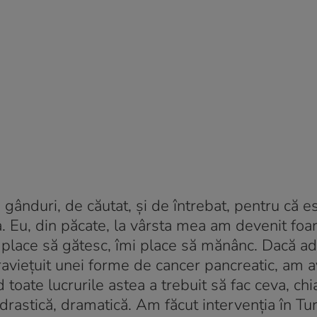
gânduri, de căutat, și de întrebat, pentru că e
ța. Eu, din păcate, la vârsta mea am devenit foa
i place să gătesc, îmi place să mănânc. Dacă a
viețuit unei forme de cancer pancreatic, am a
toate lucrurile astea a trebuit să fac ceva, chi
drastică, dramatică. Am făcut intervenția în Tur