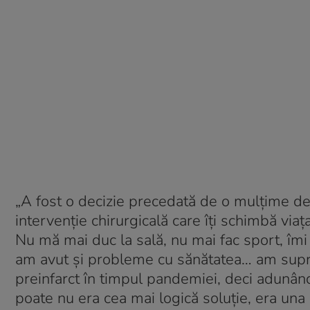
„A fost o decizie precedată de o mulțime de 
intervenție chirurgicală care îți schimbă via
Nu mă mai duc la sală, nu mai fac sport, îm
am avut și probleme cu sănătatea… am supra
preinfarct în timpul pandemiei, deci adunând 
poate nu era cea mai logică soluție, era una 