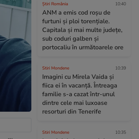
Știri România
10:40
ANM a emis cod roșu de
furtuni și ploi torențiale.
Capitala și mai multe județe,
sub coduri galben și
portocaliu în următoarele ore
Stiri Mondene
10:39
Imagini cu Mirela Vaida și
fiica ei în vacanță. Întreaga
familie s-a cazat într-unul
dintre cele mai luxoase
resorturi din Tenerife
Stiri Mondene
10:35