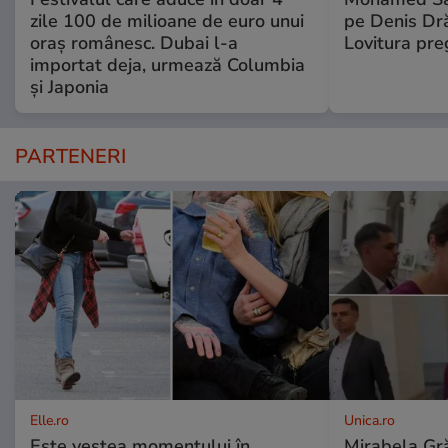
zile 100 de milioane de euro unui
pe Denis Dr
oraș românesc. Dubai l-a
Lovitura pre
importat deja, urmează Columbia
și Japonia
PARTENERI
Elle.ro
Unica.ro
Este vestea momentului în
Mirabela Gră