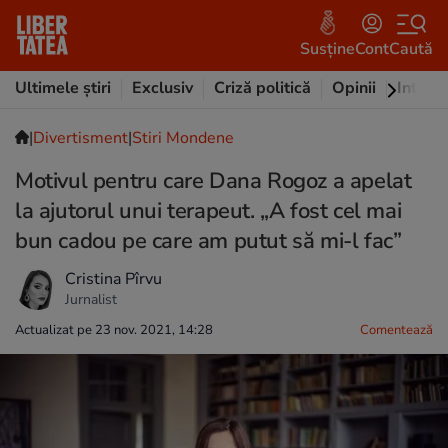
Susține
Cont
Caută
Ultimele știri
Exclusiv
Criză politică
Opinii
Intervi
|
Divertisment
|
Stiri Mondene
Motivul pentru care Dana Rogoz a apelat
la ajutorul unui terapeut. „A fost cel mai
bun cadou pe care am putut să mi-l fac”
Cristina Pîrvu
Jurnalist
Actualizat pe 23 nov. 2021, 14:28
Comentează