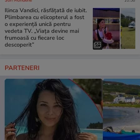
Stiri Mondene
10:58
Ilinca Vandici, răsfățată de iubit.
Plimbarea cu elicopterul a fost
o experiență unică pentru
vedeta TV. „Viața devine mai
frumoasă cu fiecare loc
descoperit”
PARTENERI