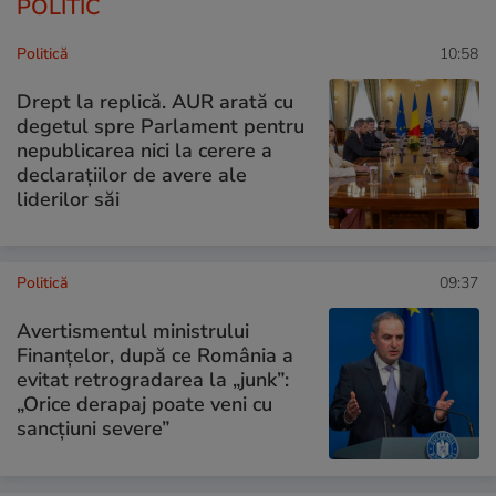
POLITIC
Politică
10:58
Drept la replică. AUR arată cu
degetul spre Parlament pentru
nepublicarea nici la cerere a
declarațiilor de avere ale
liderilor săi
Politică
09:37
Avertismentul ministrului
Finanțelor, după ce România a
evitat retrogradarea la „junk”:
„Orice derapaj poate veni cu
sancțiuni severe”