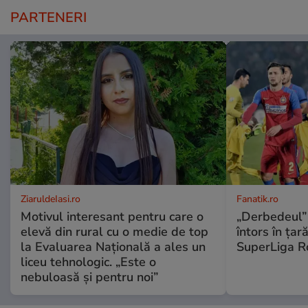
PARTENERI
ZiaruldeIasi.ro
Fanatik.ro
Motivul interesant pentru care o
„Derbedeul” 
elevă din rural cu o medie de top
întors în țar
la Evaluarea Națională a ales un
SuperLiga R
liceu tehnologic. „Este o
nebuloasă și pentru noi”