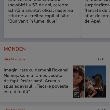
showbiz! La 53 de ani, celebra
surprinzătoar
actriță a anunțat oficial nașterea
flancată de 
celui de-al treilea copil al său:
aflat despre
"Bun venit în lume, fiule"
de Apel
MONDEN
Stiri Mondene
12:01
Imagini rare cu gemenii Roxanei
Nemeș. Cum a rămas vedeta,
de fapt, însărcinată! Acum a
spus adevărul. „Fiecare poveste
este diferită”