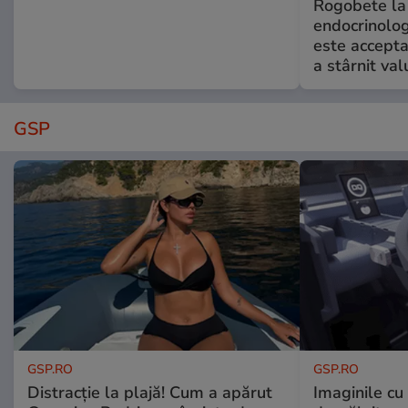
Rogobete la
endocrinolog
este accepta
a stârnit valu
GSP
GSP.RO
GSP.RO
Distracție la plajă! Cum a apărut
Imaginile cu