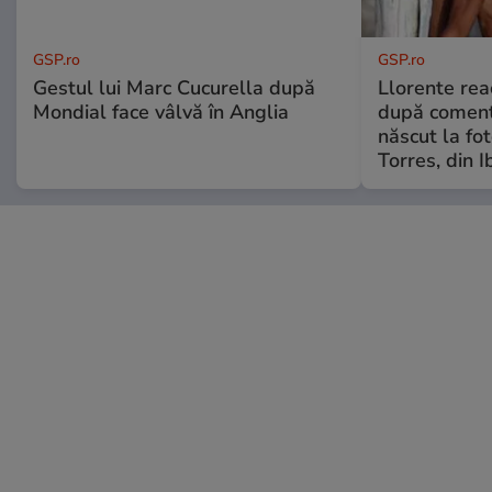
GSP.ro
GSP.ro
Gestul lui Marc Cucurella după
Llorente rea
Mondial face vâlvă în Anglia
după comenta
născut la fot
Torres, din I