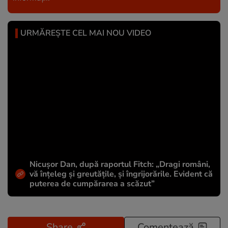
URMĂREȘTE CEL MAI NOU VIDEO
Nicușor Dan, după raportul Fitch: „Dragi români,
vă înțeleg și greutățile, și îngrijorările. Evident că
puterea de cumpărarea a scăzut”
Share
Comentează