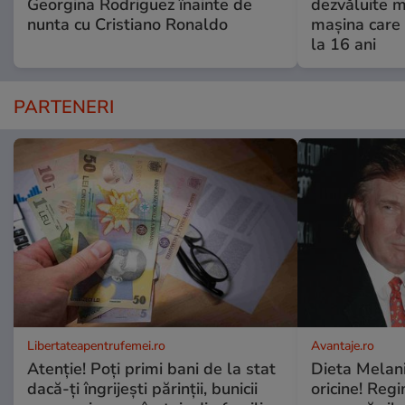
Georgina Rodriguez înainte de
dezvăluite m
nunta cu Cristiano Ronaldo
mașina care 
la 16 ani
PARTENERI
Libertateapentrufemei.ro
Avantaje.ro
Atenție! Poți primi bani de la stat
Dieta Melan
dacă-ți îngrijești părinții, bunicii
oricine! Regi