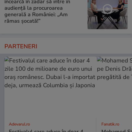
încearcă în zadar să intre în
audiență la procuroarea
generală a României: „Am
rămas șocată!”
PARTENERI
Adevarul.ro
Fanatik.ro
Festivalul care aduce în doar 4
Mohamed Sal