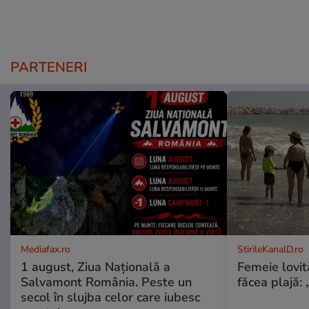
PARTENERI
Mediafax.ro
StirileKanalD.ro
1 august, Ziua Națională a
Femeie lovit
Salvamont România. Peste un
făcea plajă: „
secol în slujba celor care iubesc