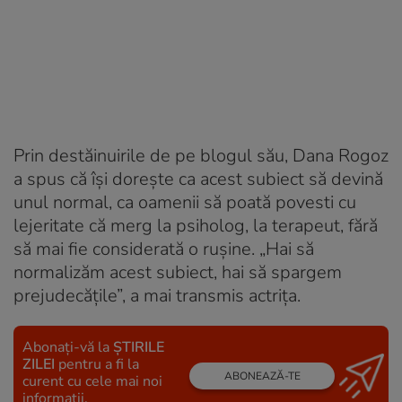
Prin destăinuirile de pe blogul său, Dana Rogoz
a spus că își dorește ca acest subiect să devină
unul normal, ca oamenii să poată povesti cu
lejeritate că merg la psiholog, la terapeut, fără
să mai fie considerată o rușine. „Hai să
normalizăm acest subiect, hai să spargem
prejudecățile”, a mai transmis actrița.
Abonați-vă la
ȘTIRILE
ZILEI
pentru a fi la
ABONEAZĂ-TE
curent cu cele mai noi
informații.