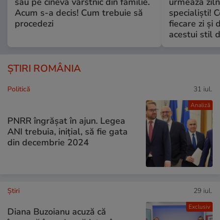
sau pe cineva vârstnic din familie.
urmează zilni
Acum s-a decis! Cum trebuie să
specialiști! 
procedezi
fiecare zi și 
acestui stil 
ȘTIRI ROMÂNIA
Politică
31 iul.
Analiză
PNRR îngrășat în ajun. Legea
ANI trebuia, inițial, să fie gata
din decembrie 2024
Ştiri
29 iul.
Exclusiv
Diana Buzoianu acuză că