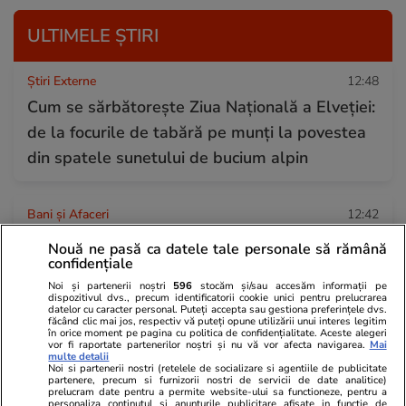
ULTIMELE ȘTIRI
Știri Externe
12:48
Cum se sărbătorește Ziua Națională a Elveției:
de la focurile de tabără pe munți la povestea
din spatele sunetului de bucium alpin
Bani și Afaceri
12:42
Cât costă benzina și motorina pe Autostrada
Nouă ne pasă ca datele tale personale să rămână
confidențiale
Soarelui A2 spre Constanța, sâmbătă, 1
Noi și partenerii noștri
596
stocăm și/sau accesăm informații pe
august 2026
dispozitivul dvs., precum identificatorii cookie unici pentru prelucrarea
datelor cu caracter personal. Puteți accepta sau gestiona preferințele dvs.
făcând clic mai jos, respectiv vă puteți opune utilizării unui interes legitim
în orice moment pe pagina cu politica de confidențialitate. Aceste alegeri
vor fi raportate partenerilor noștri și nu vă vor afecta navigarea.
Mai
Știri Locale
12:41
multe detalii
Noi si partenerii nostri (retelele de socializare si agentiile de publicitate
Un șofer de 19 ani a făcut drifturi pe
partenere, precum si furnizorii nostri de servicii de date analitice)
prelucram date pentru a permite website-ului sa functioneze, pentru a
bulevardul Beijing din București. Ce măsuri au
personaliza continutul si anunturile publicitare afisate in functie de