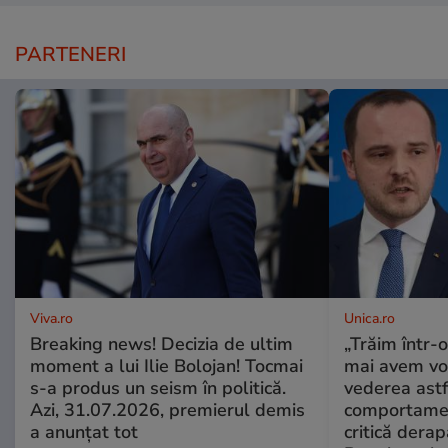
PARTENERI
Viva.ro
Unica.ro
Breaking news! Decizia de ultim
„Trăim într-
moment a lui Ilie Bolojan! Tocmai
mai avem vo
s-a produs un seism în politică.
vederea astf
Azi, 31.07.2026, premierul demis
comportamen
a anunțat tot
critică derap