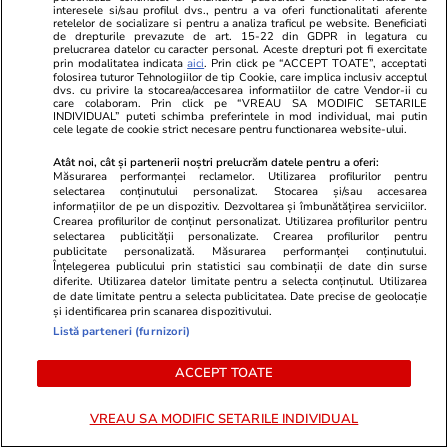
interesele si/sau profilul dvs., pentru a va oferi functionalitati aferente
luat polițiștii
retelelor de socializare si pentru a analiza traficul pe website. Beneficiati
de drepturile prevazute de art. 15-22 din GDPR in legatura cu
prelucrarea datelor cu caracter personal. Aceste drepturi pot fi exercitate
prin modalitatea indicata
aici
. Prin click pe “ACCEPT TOATE”, acceptati
folosirea tuturor Tehnologiilor de tip Cookie, care implica inclusiv acceptul
Stiri Mondene
12:01
dvs. cu privire la stocarea/accesarea informatiilor de catre Vendor-ii cu
care colaboram. Prin click pe “VREAU SA MODIFIC SETARILE
Imagini rare cu gemenii Roxanei Nemeș. Cum a
INDIVIDUAL” puteti schimba preferintele in mod individual, mai putin
cele legate de cookie strict necesare pentru functionarea website-ului.
rămas vedeta, de fapt, însărcinată! Acum a
spus adevărul. „Fiecare poveste este diferită”
Atât noi, cât și partenerii noștri prelucrăm datele pentru a oferi:
Măsurarea performanței reclamelor. Utilizarea profilurilor pentru
selectarea conținutului personalizat. Stocarea și/sau accesarea
informațiilor de pe un dispozitiv. Dezvoltarea și îmbunătățirea serviciilor.
Crearea profilurilor de conținut personalizat. Utilizarea profilurilor pentru
Citește mai multe
selectarea publicității personalizate. Crearea profilurilor pentru
publicitate personalizată. Măsurarea performanței conținutului.
Înțelegerea publicului prin statistici sau combinații de date din surse
diferite. Utilizarea datelor limitate pentru a selecta conținutul. Utilizarea
TRENDING
de date limitate pentru a selecta publicitatea. Date precise de geolocație
și identificarea prin scanarea dispozitivului.
Listă parteneri (furnizori)
Știri România
10:00
Matematica „Prințului”: Paul Al României a
ACCEPT TOATE
fugit aproape 6 ani pentru o pedeapsă de care
VREAU SA MODIFIC SETARILE INDIVIDUAL
putea scăpa în maximum 18 luni