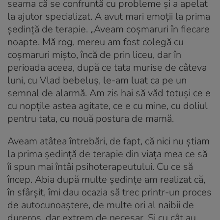
seama că se confruntă cu probleme și a apelat
la ajutor specializat. A avut mari emoții la prima
ședință de terapie. „Aveam coșmaruri în fiecare
noapte. Mă rog, mereu am fost colegă cu
coșmaruri mișto, încă de prin liceu, dar în
perioada aceea, după ce tata murise de câteva
luni, cu Vlad bebeluș, le-am luat ca pe un
semnal de alarmă. Am zis hai să văd totuși ce e
cu nopțile astea agitate, ce e cu mine, cu doliul
pentru tata, cu nouă postura de mamă.
Aveam atâtea întrebări, de fapt, că nici nu știam
la prima ședință de terapie din viața mea ce să
îi spun mai întâi psihoterapeutului. Cu ce să
încep. Abia după multe ședințe am realizat că,
în sfârșit, îmi dau ocazia să trec printr-un proces
de autocunoaștere, de multe ori al naibii de
dureros, dar extrem de necesar. Și cu cât au