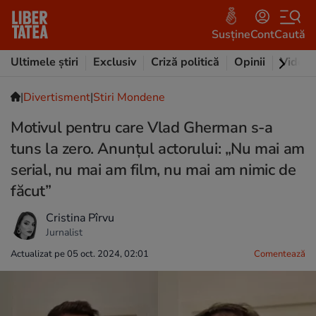
Susține
Cont
Caută
Ultimele știri
Exclusiv
Criză politică
Opinii
Video
|
Divertisment
|
Stiri Mondene
Motivul pentru care Vlad Gherman s-a
tuns la zero. Anunțul actorului: „Nu mai am
serial, nu mai am film, nu mai am nimic de
făcut”
Cristina Pîrvu
Jurnalist
Actualizat pe 05 oct. 2024, 02:01
Comentează