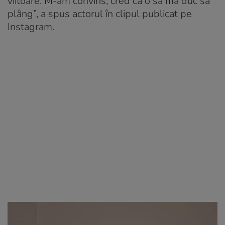
viitoare. M-am convins, cred că o să mă duc să
plâng”, a spus actorul în clipul publicat pe
Instagram.