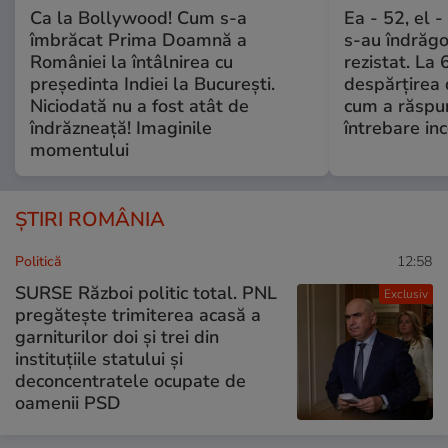
Ca la Bollywood! Cum s-a
Ea - 52, el 
îmbrăcat Prima Doamnă a
s-au îndrăgos
României la întâlnirea cu
rezistat. La 
președinta Indiei la București.
despărțirea 
Niciodată nu a fost atât de
cum a răspu
îndrăzneață! Imaginile
întrebare i
momentului
ȘTIRI ROMÂNIA
Politică
12:58
SURSE Război politic total. PNL
Exclusiv
pregătește trimiterea acasă a
garniturilor doi și trei din
instituțiile statului și
deconcentratele ocupate de
oamenii PSD