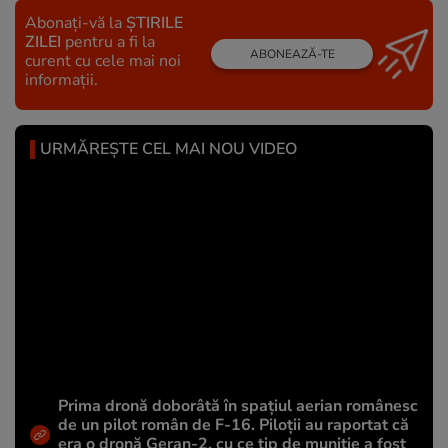
Abonați-vă la
ȘTIRILE
ZILEI
pentru a fi la
ABONEAZĂ-TE
curent cu cele mai noi
informații.
URMĂREȘTE CEL MAI NOU VIDEO
Prima dronă doborâtă în spațiul aerian românesc
de un pilot român de F-16. Piloții au raportat că
era o dronă Geran-2, cu ce tip de muniție a fost