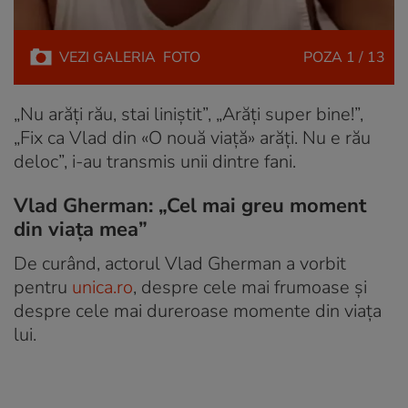
VEZI
GALERIA
FOTO
POZA
1 / 13
„Nu arăți rău, stai liniștit”, „Arăți super bine!”,
„Fix ca Vlad din «O nouă viață» arăți. Nu e rău
deloc”, i-au transmis unii dintre fani.
Vlad Gherman: „Cel mai greu moment
din viața mea”
De curând, actorul Vlad Gherman a vorbit
pentru
unica.ro
, despre cele mai frumoase și
despre cele mai dureroase momente din viața
lui.