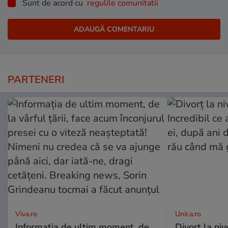
Sunt de acord cu
regulile comunitatii
PARTENERI
Viva.ro
Unica.ro
Informația de ultim moment, de
Divorț la nive