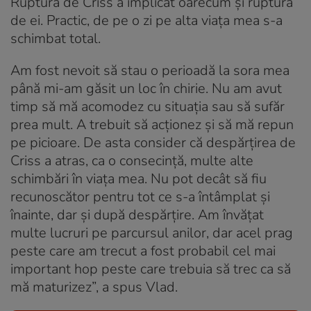
Ruptura de Criss a implicat oarecum și ruptura
de ei. Practic, de pe o zi pe alta viața mea s-a
schimbat total.
Am fost nevoit să stau o perioadă la sora mea
până mi-am găsit un loc în chirie. Nu am avut
timp să mă acomodez cu situația sau să sufăr
prea mult. A trebuit să acționez și să mă repun
pe picioare. De asta consider că despărțirea de
Criss a atras, ca o consecință, multe alte
schimbări în viața mea. Nu pot decât să fiu
recunoscător pentru tot ce s-a întâmplat și
înainte, dar și după despărțire. Am învățat
multe lucruri pe parcursul anilor, dar acel prag
peste care am trecut a fost probabil cel mai
important hop peste care trebuia să trec ca să
mă maturizez”, a spus Vlad.