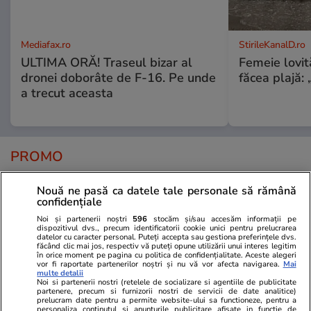
Mediafax.ro
StirileKanalD.ro
ULTIMA ORĂ! Traseul bizar al
Femeie lovit
dronei doborâte de F-16. Pe unde
făcea plajă: „
a trecut aceasta
PROMO
Nouă ne pasă ca datele tale personale să rămână
confidențiale
Noi și partenerii noștri
596
stocăm și/sau accesăm informații pe
dispozitivul dvs., precum identificatorii cookie unici pentru prelucrarea
datelor cu caracter personal. Puteți accepta sau gestiona preferințele dvs.
făcând clic mai jos, respectiv vă puteți opune utilizării unui interes legitim
în orice moment pe pagina cu politica de confidențialitate. Aceste alegeri
vor fi raportate partenerilor noștri și nu vă vor afecta navigarea.
Mai
multe detalii
Noi si partenerii nostri (retelele de socializare si agentiile de publicitate
partenere, precum si furnizorii nostri de servicii de date analitice)
prelucram date pentru a permite website-ului sa functioneze, pentru a
personaliza continutul si anunturile publicitare afisate in functie de