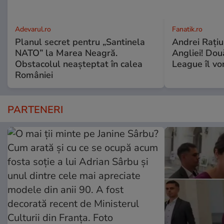
Adevarul.ro
Fanatik.ro
Planul secret pentru „Santinela
Andrei Rațiu,
NATO” la Marea Neagră.
Angliei! Dou
Obstacolul neașteptat în calea
League îl vo
României
PARTENERI