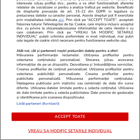
interesele si/sau profilul dvs., pentru a va oferi functionalitati aferente
retelelor de socializare si pentru a analiza traficul pe website. Beneficiati
de drepturile prevazute de art. 15-22 din GDPR in legatura cu
Advertorial
Advertorial
prelucrarea datelor cu caracter personal. Aceste drepturi pot fi exercitate
Smart is the new chic: Cum ne
Înscrie-te ac
prin modalitatea indicata
aici
. Prin click pe “ACCEPT TOATE”, acceptati
folosirea tuturor Tehnologiilor de tip Cookie, care implica inclusiv acceptul
ajută tehnologia să ne reinventăm
voucher de 5
dvs. cu privire la stocarea/accesarea informatiilor de catre Vendor-ii cu
care colaboram. Prin click pe “VREAU SA MODIFIC SETARILE
INDIVIDUAL” puteti schimba preferintele in mod individual, mai putin
cele legate de cookie strict necesare pentru functionarea website-ului.
PARTENERI
Atât noi, cât și partenerii noștri prelucrăm datele pentru a oferi:
Măsurarea performanței reclamelor. Utilizarea profilurilor pentru
selectarea conținutului personalizat. Stocarea și/sau accesarea
informațiilor de pe un dispozitiv. Dezvoltarea și îmbunătățirea serviciilor.
Crearea profilurilor de conținut personalizat. Utilizarea profilurilor pentru
selectarea publicității personalizate. Crearea profilurilor pentru
publicitate personalizată. Măsurarea performanței conținutului.
Înțelegerea publicului prin statistici sau combinații de date din surse
diferite. Utilizarea datelor limitate pentru a selecta conținutul. Utilizarea
de date limitate pentru a selecta publicitatea. Date precise de geolocație
și identificarea prin scanarea dispozitivului.
Listă parteneri (furnizori)
ACCEPT TOATE
VREAU SA MODIFIC SETARILE INDIVIDUAL
Wowbiz.ro
Redactia.ro