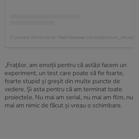
O postare distribuită de 𝐕𝐥𝐚𝐝 𝐆𝐡𝐞𝐫𝐦𝐚𝐧 (@vladgherman_oficial)
„Fraților, am emoții pentru că astăzi facem un
experiment, un test care poate să fie foarte,
foarte stupid și greșit din multe puncte de
vedere. Și asta pentru că am terminat toate
proiectele. Nu mai am serial, nu mai am film, nu
mai am nimic de făcut și vreau o schimbare.