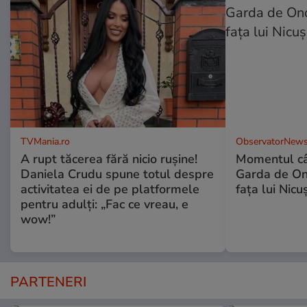
TVMania.ro
ObservatorNews
A rupt tăcerea fără nicio rușine!
Momentul câ
Daniela Crudu spune totul despre
Garda de Ono
activitatea ei de pe platformele
fața lui Nic
pentru adulți: „Fac ce vreau, e
wow!”
PARTENERI